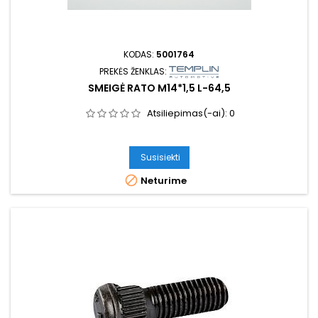
KODAS:
5001764
PREKĖS ŽENKLAS:
SMEIGĖ RATO M14*1,5 L-64,5
Atsiliepimas(-ai):
0
Susisiekti

Neturime