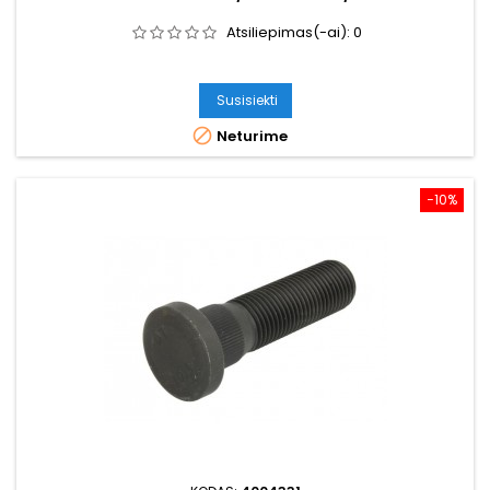
Atsiliepimas(-ai):
0
Susisiekti

Neturime
−10%