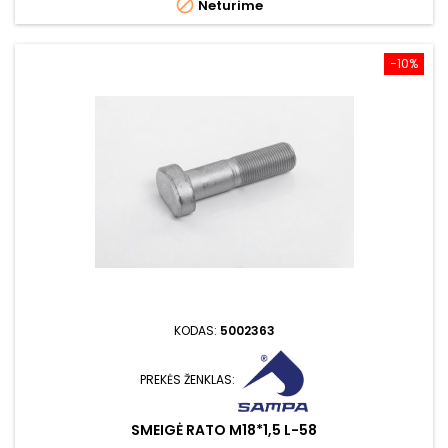

Neturime
−10%
KODAS:
5002363
PREKĖS ŽENKLAS:
SMEIGĖ RATO M18*1,5 L-58