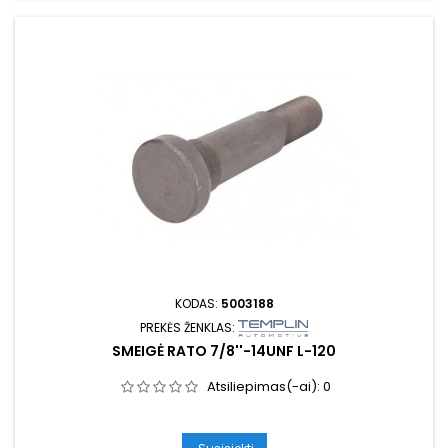
KODAS:
5003188
PREKĖS ŽENKLAS:
SMEIGĖ RATO 7/8''-14UNF L-120
Atsiliepimas(-ai):
0