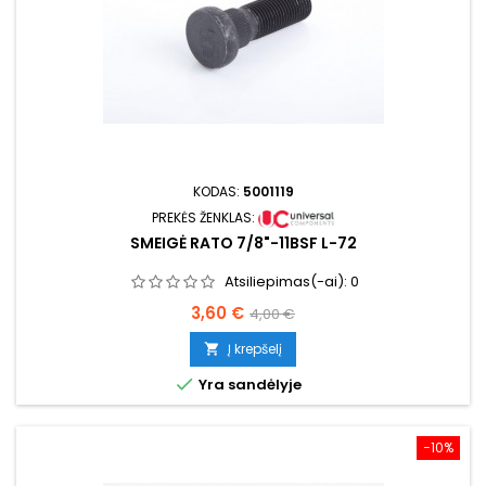
KODAS:
5001119
PREKĖS ŽENKLAS:
SMEIGĖ RATO 7/8"-11BSF L-72
Atsiliepimas(-ai):
0
Kaina
Bazinė
3,60 €
4,00 €
kaina
Į krepšelį


Yra sandėlyje
−10%