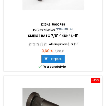
KODAS:
5002788
PREKĖS ŽENKLAS:
SMEIGĖ RATO 7/8"-14UNF L-111
Atsiliepimas(-ai):
0
Kaina
Bazinė
3,60 €
4,00 €
kaina
Į krepšelį


Yra sandėlyje
−10%