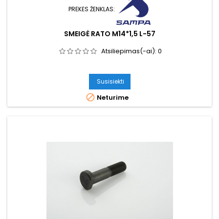
PREKĖS ŽENKLAS:
SMEIGĖ RATO M14*1,5 L-57
Atsiliepimas(-ai):
0
Susisiekti

Neturime