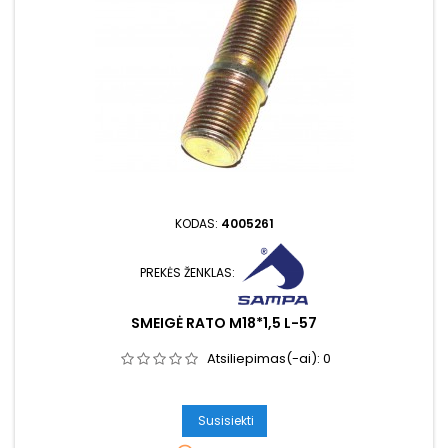
KODAS:
4005261
PREKĖS ŽENKLAS:
SMEIGĖ RATO M18*1,5 L-57
Atsiliepimas(-ai):
0
Susisiekti