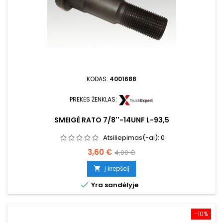
KODAS:
4001688
PREKĖS ŽENKLAS:
SMEIGĖ RATO 7/8''-14UNF L-93,5
Atsiliepimas(-ai):
0
Kaina
Bazinė
3,60 €
4,00 €
kaina
Į krepšelį


Yra sandėlyje
−10%