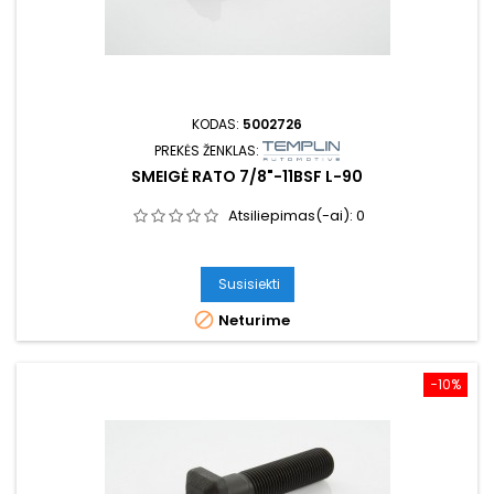
KODAS:
5002726
PREKĖS ŽENKLAS:
SMEIGĖ RATO 7/8"-11BSF L-90
Atsiliepimas(-ai):
0
Susisiekti

Neturime
−10%