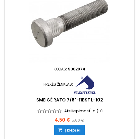
KODAS:
5002974
PREKĖS ŽENKLAS:
SMEIGĖ RATO 7/8"-11BSF L-102
Atsiliepimas(-ai):
0
Kaina
Bazinė
4,50 €
5,00 €
kaina
Į krepšelį
