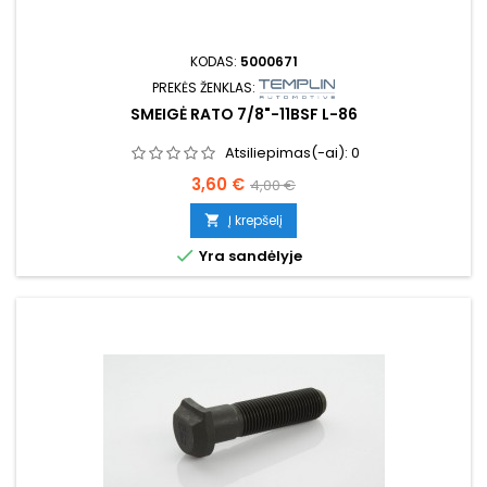
KODAS:
5000671
PREKĖS ŽENKLAS:
SMEIGĖ RATO 7/8"-11BSF L-86
Atsiliepimas(-ai):
0
Kaina
Bazinė
3,60 €
4,00 €
kaina
Į krepšelį


Yra sandėlyje