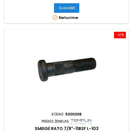
Susisiekti

Neturime
−10%
KODAS:
5000208
PREKĖS ŽENKLAS:
SMEIGĖ RATO 7/8"-11BSF L-103