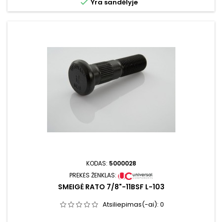

Yra sandėlyje
KODAS:
5000028
PREKĖS ŽENKLAS:
SMEIGĖ RATO 7/8"-11BSF L-103
Atsiliepimas(-ai):
0