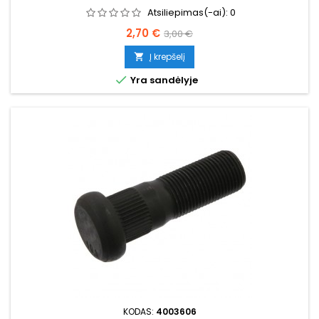
Atsiliepimas(-ai):
0
Kaina
Bazinė
2,70 €
3,00 €
kaina
Į krepšelį


Yra sandėlyje
KODAS:
4003606