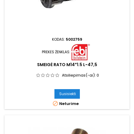
KODAS:
5002759
PREKĖS ŽENKLAS:
SMEIGĖ RATO M14*1.5 L-47,5
Atsiliepimas(-ai):
0
Susisiekti

Neturime