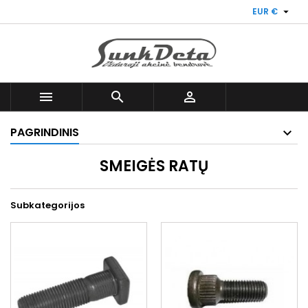

EUR €



PAGRINDINIS
SMEIGĖS RATŲ
Subkategorijos