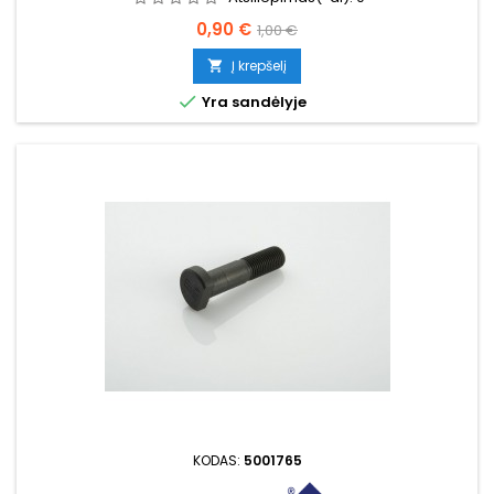
Kaina
Bazinė
0,90 €
1,00 €
kaina
Į krepšelį


Yra sandėlyje
KODAS:
5001765