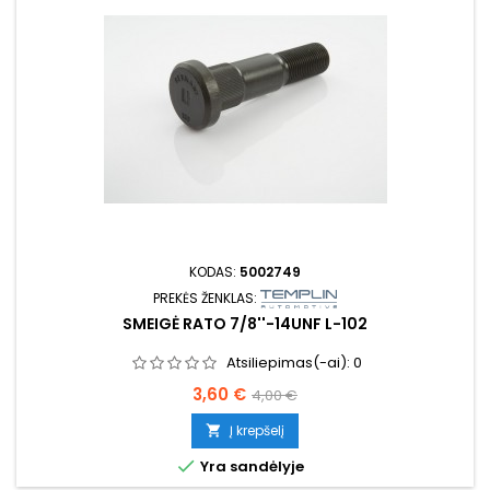
KODAS:
5002749
PREKĖS ŽENKLAS:
SMEIGĖ RATO 7/8''-14UNF L-102
Atsiliepimas(-ai):
0
Kaina
Bazinė
3,60 €
4,00 €
kaina
Į krepšelį


Yra sandėlyje