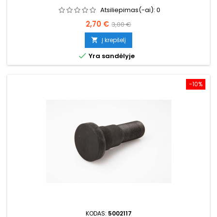
Atsiliepimas(-ai):
0
Kaina
Bazinė
2,70 €
3,00 €
kaina
Į krepšelį


Yra sandėlyje
−10%
KODAS:
5002117