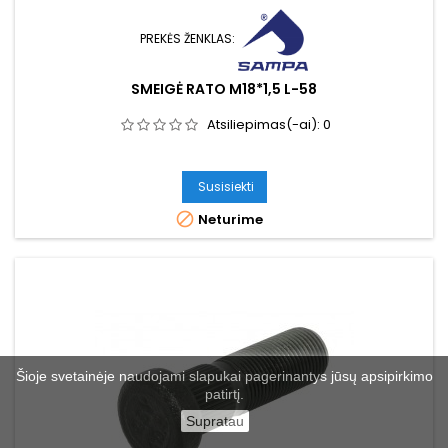
PREKĖS ŽENKLAS:
SMEIGĖ RATO M18*1,5 L-58
Atsiliepimas(-ai):
0
Susisiekti

Neturime
Šioje svetainėje naudojami slapukai pagerinantys jūsų apsipirkimo
patirtį.
Supratau