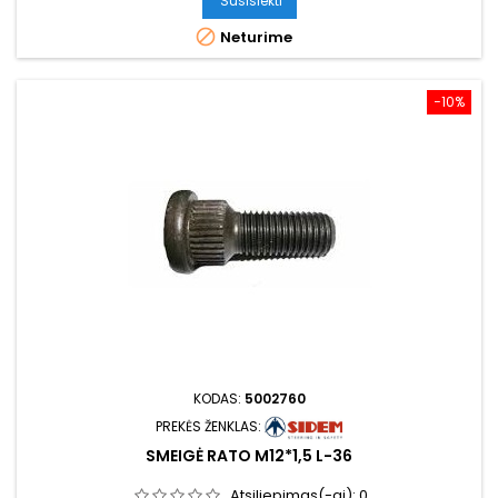
Susisiekti

Neturime
−10%
KODAS:
5002760
PREKĖS ŽENKLAS:
SMEIGĖ RATO M12*1,5 L-36
Atsiliepimas(-ai):
0