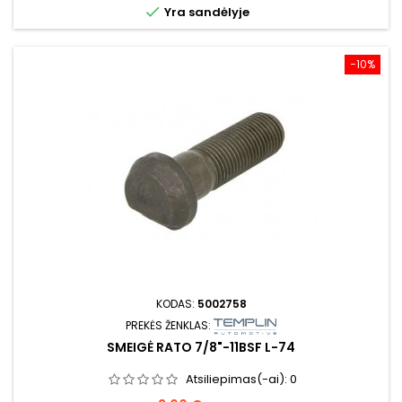

Yra sandėlyje
−10%
KODAS:
5002758
PREKĖS ŽENKLAS:
SMEIGĖ RATO 7/8"-11BSF L-74
Atsiliepimas(-ai):
0