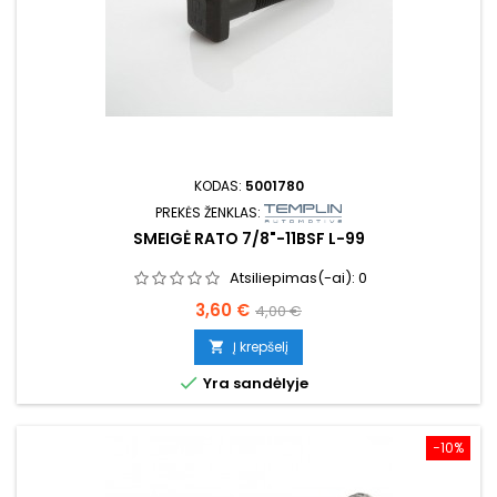
KODAS:
5001780
PREKĖS ŽENKLAS:
SMEIGĖ RATO 7/8"-11BSF L-99
Atsiliepimas(-ai):
0
Kaina
Bazinė
3,60 €
4,00 €
kaina
Į krepšelį


Yra sandėlyje
−10%