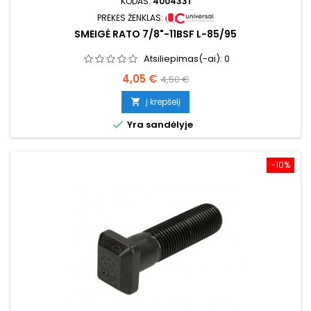
KODAS:
4004331
PREKĖS ŽENKLAS:
SMEIGĖ RATO 7/8"-11BSF L-85/95
Atsiliepimas(-ai):
0
Kaina
Bazinė
4,05 €
4,50 €
kaina
Į krepšelį


Yra sandėlyje
−10%