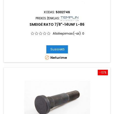
KODAS:
5002746
PREKĖS ŽENKLAS:
SMEIGĖ RATO 7/8"-14UNF L-86
Atsiliepimas(-ai):
0
Susisiekti

Neturime
−10%