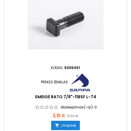
KODAS:
5009451
PREKĖS ŽENKLAS:
SMEIGĖ RATO 7/8"-11BSF L-74
Atsiliepimas(-ai):
0
Kaina
Bazinė
3,15 €
3,50 €
kaina
Į krepšelį
