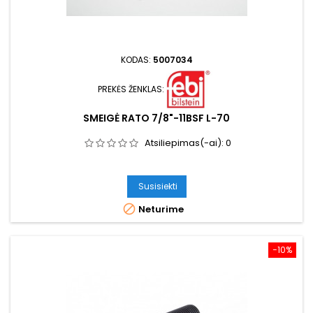
KODAS:
5007034
PREKĖS ŽENKLAS:
SMEIGĖ RATO 7/8"-11BSF L-70
Atsiliepimas(-ai):
0
Susisiekti

Neturime
−10%