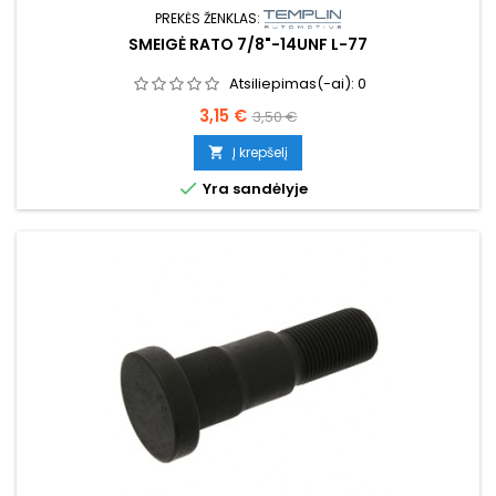
PREKĖS ŽENKLAS:
SMEIGĖ RATO 7/8"-14UNF L-77
Atsiliepimas(-ai):
0
Kaina
Bazinė
3,15 €
3,50 €
kaina
Į krepšelį


Yra sandėlyje