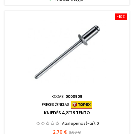
−10%
KODAS:
0000909
PREKĖS ŽENKLAS:
KNIEDĖS 4,8*18 TENTO
Atsiliepimas(-ai):
0
Kaina
Bazinė
2,70 €
3,00 €