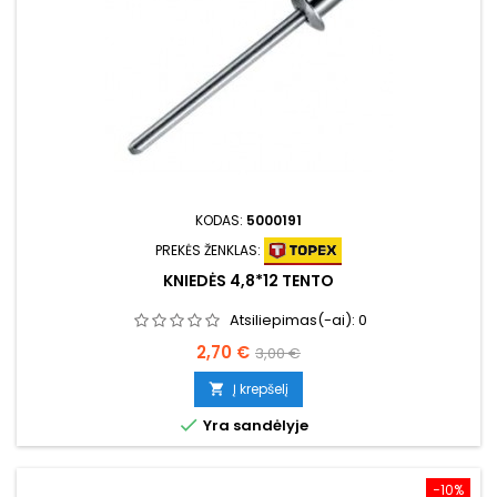
KODAS:
5000191
PREKĖS ŽENKLAS:
KNIEDĖS 4,8*12 TENTO
Atsiliepimas(-ai):
0
Kaina
Bazinė
2,70 €
3,00 €
kaina
Į krepšelį


Yra sandėlyje
−10%