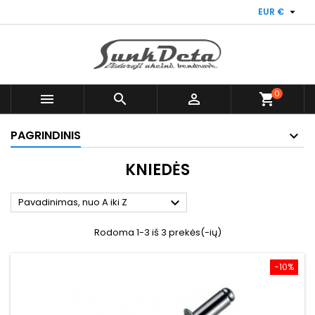

EUR €
0



shopping_cart
PAGRINDINIS
KNIEDĖS

Pavadinimas, nuo A iki Z
Rodoma 1-3 iš 3 prekės(-ių)
−10%