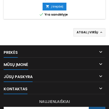
kaina
Į krepšelį


Yra sandėlyje
ATGAL Į VIRŠŲ


PREKĖS

MŪSŲ ĮMONĖ

JŪSŲ PASKYRA

KONTAKTAS
NAUJIENLAIŠKIAI