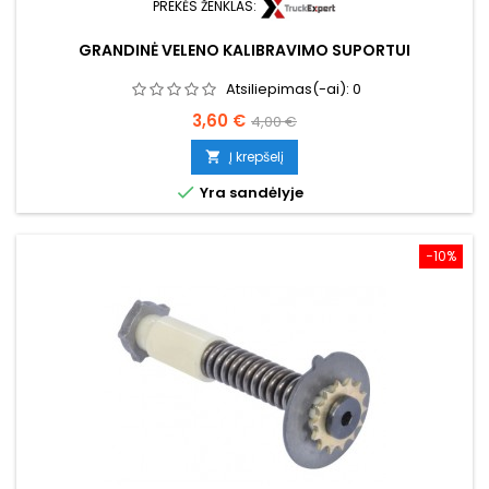
PREKĖS ŽENKLAS:
GRANDINĖ VELENO KALIBRAVIMO SUPORTUI
Atsiliepimas(-ai):
0
Kaina
Bazinė
3,60 €
4,00 €
kaina
Į krepšelį


Yra sandėlyje
−10%