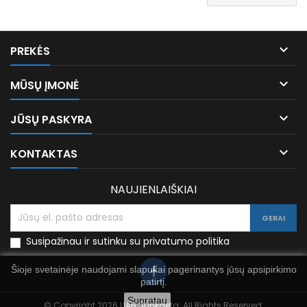

PREKĖS

MŪSŲ ĮMONĖ

JŪSŲ PASKYRA

KONTAKTAS
NAUJIENLAIŠKIAI
Susipažinau ir sutinku su privatumo politika
Šioje svetainėje naudojami slapukai pagerinantys jūsų apsipirkimo
patirtį.
Supratau
© Copyright 2026 UAB Sunkdeta. All Rights Reserved.