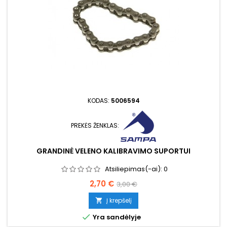
KODAS:
5006594
PREKĖS ŽENKLAS:
GRANDINĖ VELENO KALIBRAVIMO SUPORTUI
Atsiliepimas(-ai):
0
Kaina
Bazinė
2,70 €
3,00 €
kaina
Į krepšelį


Yra sandėlyje