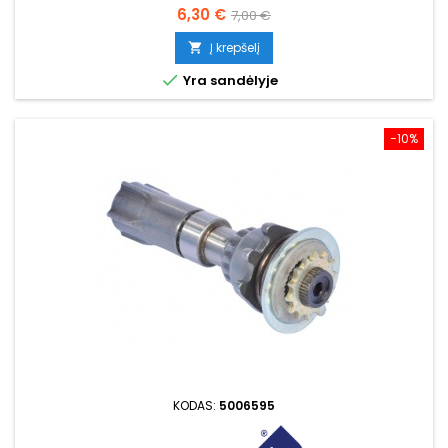
Kaina
Bazinė
6,30 €
7,00 €
kaina
Į krepšelį


Yra sandėlyje
−10%
KODAS:
5006595