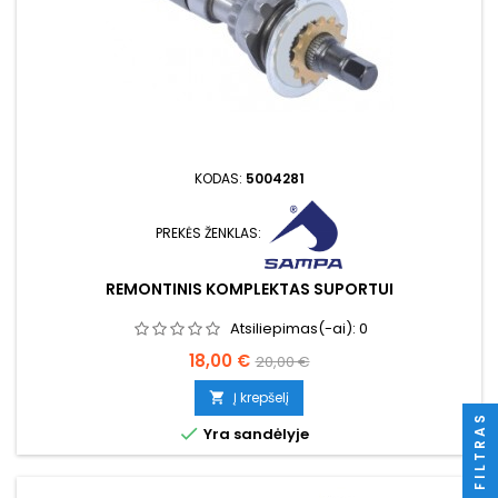
KODAS:
5004281
PREKĖS ŽENKLAS:
REMONTINIS KOMPLEKTAS SUPORTUI
Atsiliepimas(-ai):
0
Kaina
Bazinė
18,00 €
20,00 €
kaina
Į krepšelį

FILTRAS

Yra sandėlyje