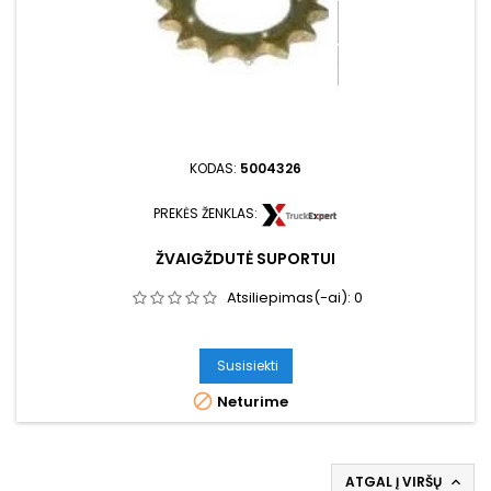
KODAS:
5004326
PREKĖS ŽENKLAS:
ŽVAIGŽDUTĖ SUPORTUI
Atsiliepimas(-ai):
0
Susisiekti

Neturime
ATGAL Į VIRŠŲ
