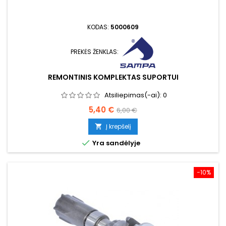
KODAS:
5000609
PREKĖS ŽENKLAS:
REMONTINIS KOMPLEKTAS SUPORTUI
Atsiliepimas(-ai):
0
Kaina
Bazinė
5,40 €
6,00 €
kaina
Į krepšelį


Yra sandėlyje
−10%