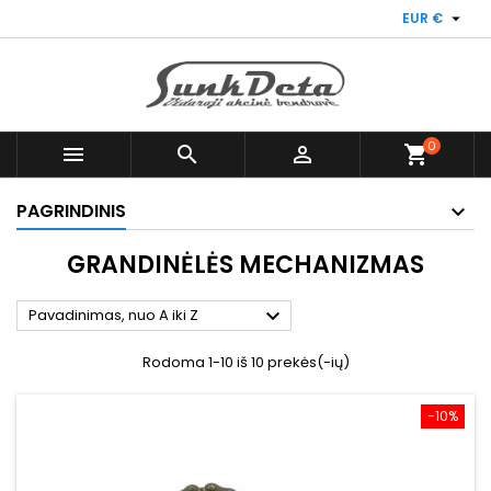

EUR €
0



shopping_cart
PAGRINDINIS
GRANDINĖLĖS MECHANIZMAS

Pavadinimas, nuo A iki Z
Rodoma 1-10 iš 10 prekės(-ių)
−10%