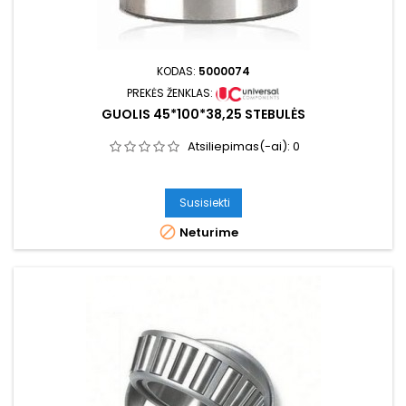
KODAS:
5000074
PREKĖS ŽENKLAS:
GUOLIS 45*100*38,25 STEBULĖS
Atsiliepimas(-ai):
0
Susisiekti

Neturime