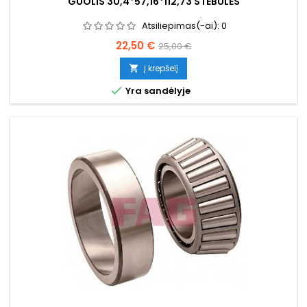
GUOLIS 30,4*57,16*112,73 STEBULĖS
Atsiliepimas(-ai):
0
Kaina
Bazinė
22,50 €
25,00 €
kaina
Į krepšelį


Yra sandėlyje