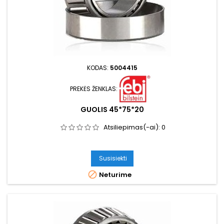
KODAS:
5004415
PREKĖS ŽENKLAS:
GUOLIS 45*75*20
Atsiliepimas(-ai):
0
Susisiekti

Neturime