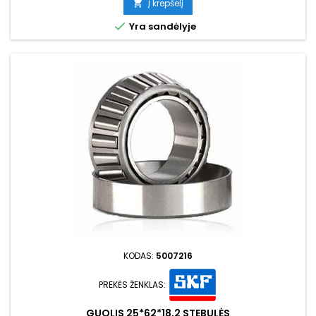
Į krepšelį


Yra sandėlyje
KODAS:
5007216
PREKĖS ŽENKLAS:
GUOLIS 25*62*18,2 STEBULĖS