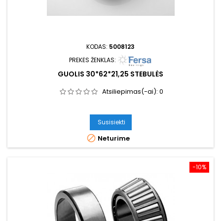
KODAS:
5008123
PREKĖS ŽENKLAS:
GUOLIS 30*62*21,25 STEBULĖS
Atsiliepimas(-ai):
0
Susisiekti

Neturime
−10%