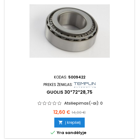
KODAS:
5009422
PREKĖS ŽENKLAS:
GUOLIS 30*72*28,75
Atsiliepimas(-ai):
0
Kaina
Bazinė
12,60 €
14,00 €
kaina
Į krepšelį


Yra sandėlyje