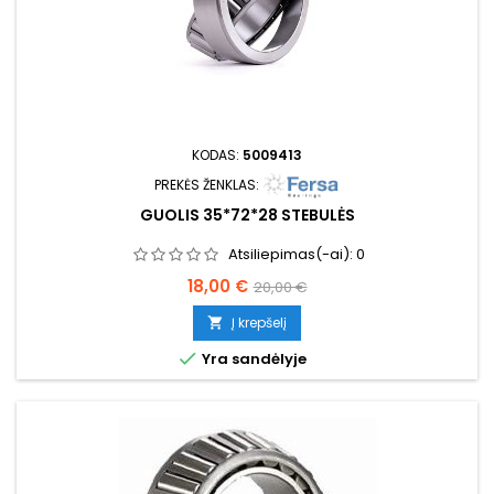
KODAS:
5009413
PREKĖS ŽENKLAS:
GUOLIS 35*72*28 STEBULĖS
Atsiliepimas(-ai):
0
Kaina
Bazinė
18,00 €
20,00 €
kaina
Į krepšelį


Yra sandėlyje