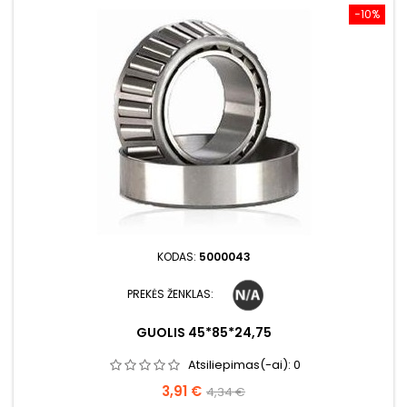
−10%
KODAS:
5000043
PREKĖS ŽENKLAS:
GUOLIS 45*85*24,75
Atsiliepimas(-ai):
0
Kaina
Bazinė
3,91 €
4,34 €