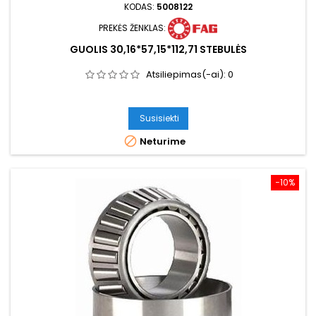
KODAS:
5008122
PREKĖS ŽENKLAS:
GUOLIS 30,16*57,15*112,71 STEBULĖS
Atsiliepimas(-ai):
0
Susisiekti

Neturime
−10%