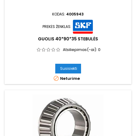
KODAS:
4005943
PREKĖS ŽENKLAS:
GUOLIS 40*90*35 STEBULĖS
Atsiliepimas(-ai):
0
Susisiekti

Neturime