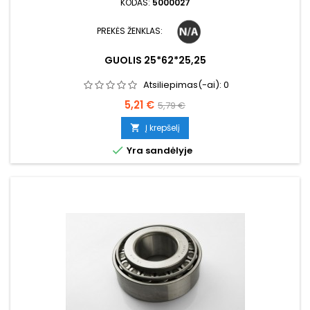
KODAS:
5000027
PREKĖS ŽENKLAS:
GUOLIS 25*62*25,25
Atsiliepimas(-ai):
0
Kaina
Bazinė
5,21 €
5,79 €
kaina
Į krepšelį


Yra sandėlyje