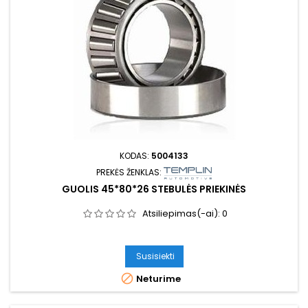
KODAS:
5004133
PREKĖS ŽENKLAS:
GUOLIS 45*80*26 STEBULĖS PRIEKINĖS
Atsiliepimas(-ai):
0
Susisiekti

Neturime