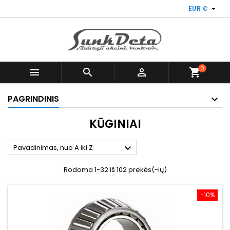

EUR €
0



shopping_cart
PAGRINDINIS
KŪGINIAI

Pavadinimas, nuo A iki Z
Rodoma 1-32 iš 102 prekės(-ių)
−10%