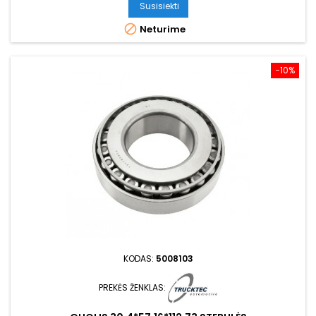
Susisiekti

Neturime
−10%
KODAS:
5008103
PREKĖS ŽENKLAS: