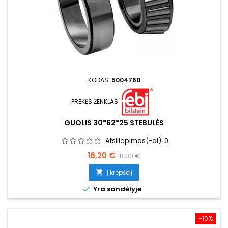
KODAS:
5004760
PREKĖS ŽENKLAS:
GUOLIS 30*62*25 STEBULĖS
Atsiliepimas(-ai):
0
Kaina
Bazinė
16,20 €
18,00 €
kaina
Į krepšelį


Yra sandėlyje
−10%