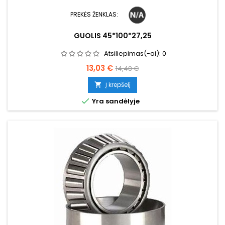
PREKĖS ŽENKLAS:
GUOLIS 45*100*27,25
Atsiliepimas(-ai):
0
Kaina
Bazinė
13,03 €
14,48 €
kaina
Į krepšelį


Yra sandėlyje