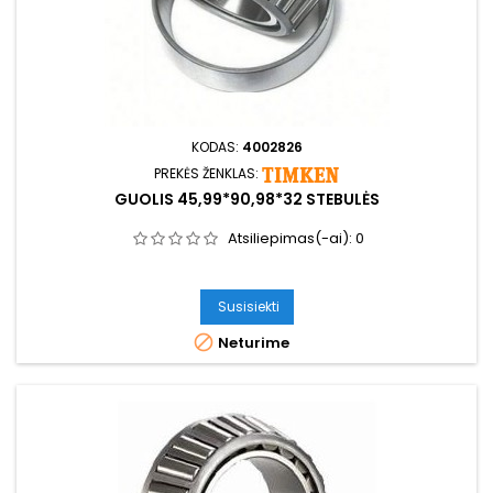
KODAS:
4002826
PREKĖS ŽENKLAS:
GUOLIS 45,99*90,98*32 STEBULĖS
Atsiliepimas(-ai):
0
Susisiekti

Neturime