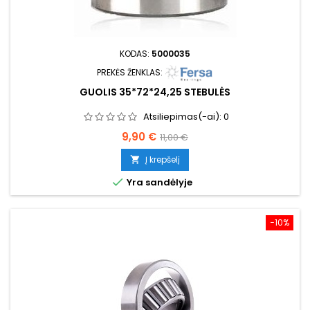
KODAS:
5000035
PREKĖS ŽENKLAS:
GUOLIS 35*72*24,25 STEBULĖS
Atsiliepimas(-ai):
0
Kaina
Bazinė
9,90 €
11,00 €
kaina
Į krepšelį


Yra sandėlyje
−10%