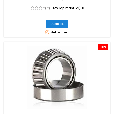
Atsiliepimas(-ai):
0
Susisiekti

Neturime
−10%