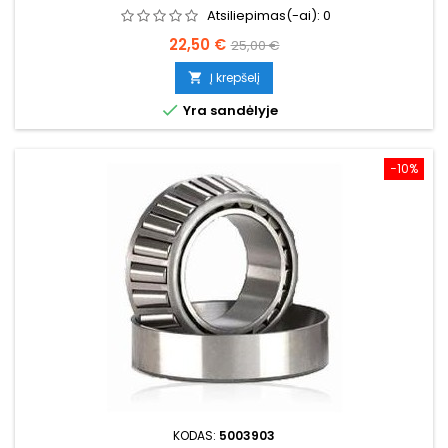
Atsiliepimas(-ai):
0
Kaina
Bazinė
22,50 €
25,00 €
kaina
Į krepšelį


Yra sandėlyje
−10%
KODAS:
5003903