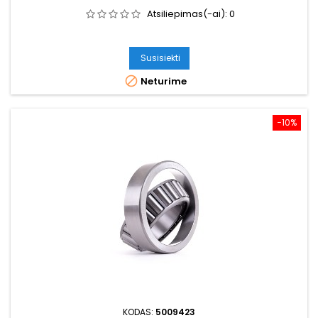
Atsiliepimas(-ai):
0
Susisiekti

Neturime
−10%
KODAS:
5009423