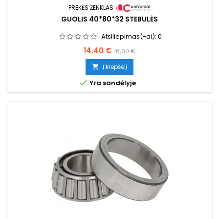
PREKĖS ŽENKLAS:
GUOLIS 40*80*32 STEBULĖS
Atsiliepimas(-ai):
0
Kaina
Bazinė
14,40 €
16,00 €
kaina
Į krepšelį


Yra sandėlyje