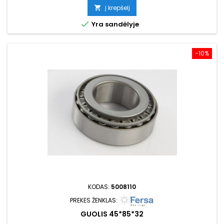
kaina
Į krepšelį


Yra sandėlyje
−10%
KODAS:
5008110
PREKĖS ŽENKLAS:
GUOLIS 45*85*32