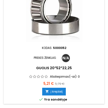
KODAS:
5000052
PREKĖS ŽENKLAS:
GUOLIS 20*52*22,25
Atsiliepimas(-ai):
0
Kaina
Bazinė
5,21 €
5,79 €
kaina
Į krepšelį


Yra sandėlyje