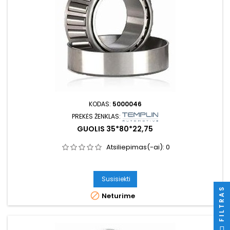
KODAS:
5000046
PREKĖS ŽENKLAS:
GUOLIS 35*80*22,75
Atsiliepimas(-ai):
0
Susisiekti
FILTRAS

Neturime