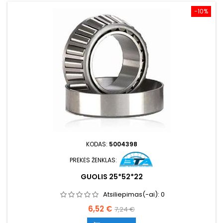
−10%
KODAS:
5004398
PREKĖS ŽENKLAS:
GUOLIS 25*52*22
Atsiliepimas(-ai):
0
Kaina
Bazinė
6,52 €
7,24 €
kaina