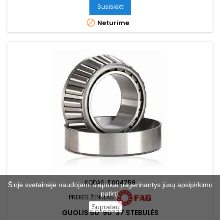
Susisiekti

Neturime
KODAS:
5004759
Šioje svetainėje naudojami slapukai pagerinantys jūsų apsipirkimo
patirtį.
PREKĖS ŽENKLAS:
Supratau
GUOLIS 50*90*37 STEBULĖS