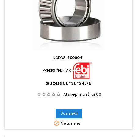
KODAS:
5000041
PREKĖS ŽENKLAS:
GUOLIS 50*90*24,75
Atsiliepimas(-ai):
0
Susisiekti

Neturime