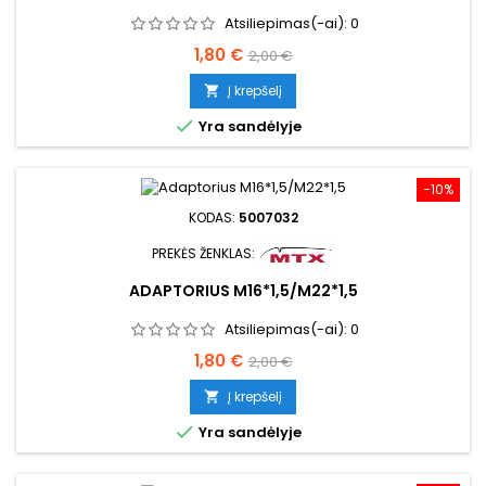
Atsiliepimas(-ai):
0
Kaina
Bazinė
1,80 €
2,00 €
kaina
Į krepšelį


Yra sandėlyje
−10%
KODAS:
5007032
PREKĖS ŽENKLAS:
ADAPTORIUS M16*1,5/M22*1,5
Atsiliepimas(-ai):
0
Kaina
Bazinė
1,80 €
2,00 €
kaina
Į krepšelį


Yra sandėlyje