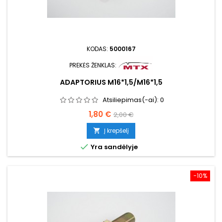
KODAS:
5000167
PREKĖS ŽENKLAS:
ADAPTORIUS M16*1,5/M16*1,5
Atsiliepimas(-ai):
0
Kaina
Bazinė
1,80 €
2,00 €
kaina
Į krepšelį


Yra sandėlyje
−10%