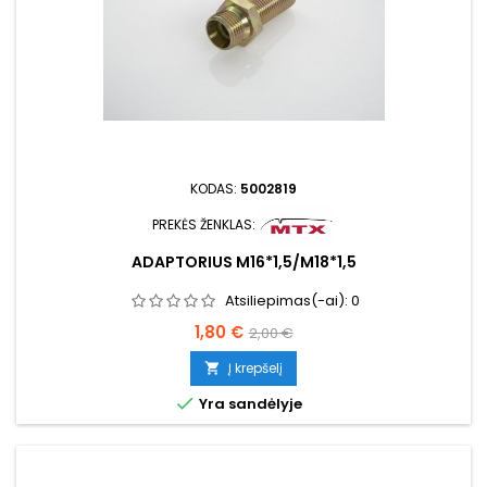
KODAS:
5002819
PREKĖS ŽENKLAS:
ADAPTORIUS M16*1,5/M18*1,5
Atsiliepimas(-ai):
0
Kaina
Bazinė
1,80 €
2,00 €
kaina
Į krepšelį


Yra sandėlyje