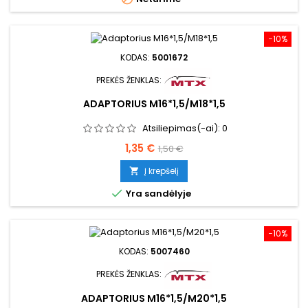
−10%
KODAS:
5001672
PREKĖS ŽENKLAS:
ADAPTORIUS M16*1,5/M18*1,5
Atsiliepimas(-ai):
0
Kaina
Bazinė
1,35 €
1,50 €
kaina
Į krepšelį


Yra sandėlyje
−10%
KODAS:
5007460
PREKĖS ŽENKLAS:
ADAPTORIUS M16*1,5/M20*1,5