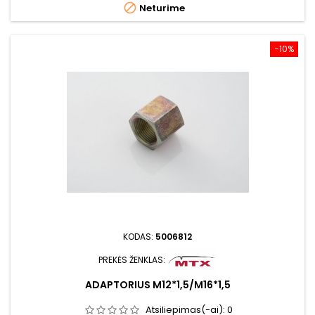

Neturime
−10%
KODAS:
5006812
PREKĖS ŽENKLAS:
ADAPTORIUS M12*1,5/M16*1,5
Atsiliepimas(-ai):
0