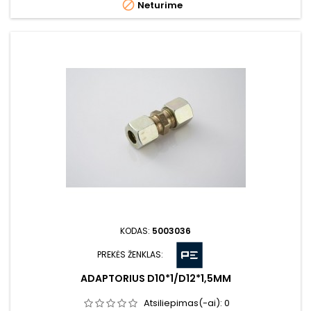

Neturime
KODAS:
5003036
PREKĖS ŽENKLAS:
ADAPTORIUS D10*1/D12*1,5MM
Atsiliepimas(-ai):
0