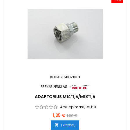
KODAS:
5007030
PREKĖS ŽENKLAS:
ADAPTORIUS M14*1,5/M18*1,5
Atsiliepimas(-ai):
0
Kaina
Bazinė
1,35 €
1,50 €
kaina
Į krepšelį
