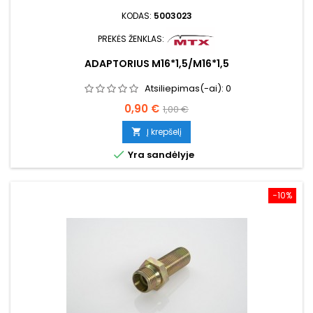
KODAS:
5003023
PREKĖS ŽENKLAS:
ADAPTORIUS M16*1,5/M16*1,5
Atsiliepimas(-ai):
0
Kaina
Bazinė
0,90 €
1,00 €
kaina
Į krepšelį


Yra sandėlyje
−10%