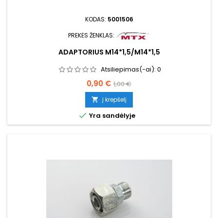
KODAS:
5001506
PREKĖS ŽENKLAS:
ADAPTORIUS M14*1,5/M14*1,5
Atsiliepimas(-ai):
0
Kaina
Bazinė
0,90 €
1,00 €
kaina
Į krepšelį


Yra sandėlyje