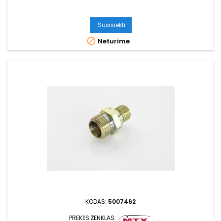
Susisiekti

Neturime
KODAS:
5007462
PREKĖS ŽENKLAS: