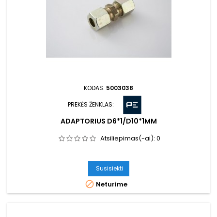
KODAS:
5003038
PREKĖS ŽENKLAS:
ADAPTORIUS D6*1/D10*1MM
Atsiliepimas(-ai):
0
Susisiekti

Neturime