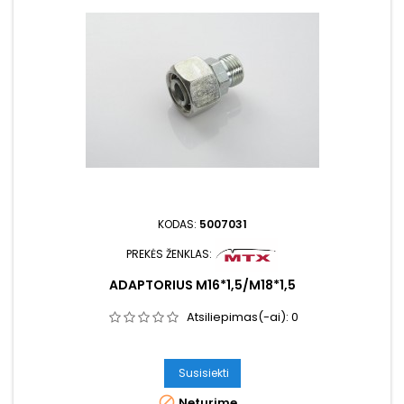
KODAS:
5007031
PREKĖS ŽENKLAS:
ADAPTORIUS M16*1,5/M18*1,5
Atsiliepimas(-ai):
0
Susisiekti

Neturime