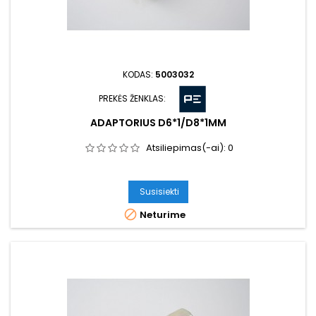
KODAS:
5003032
PREKĖS ŽENKLAS:
ADAPTORIUS D6*1/D8*1MM
Atsiliepimas(-ai):
0
Susisiekti

Neturime