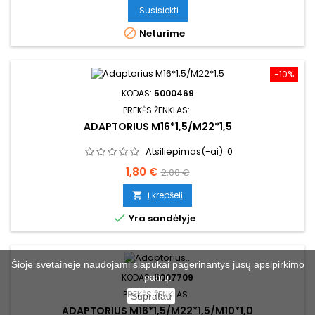
Susisiekti

Neturime
−10%
KODAS:
5000469
PREKĖS ŽENKLAS:
ADAPTORIUS M16*1,5/M22*1,5
Atsiliepimas(-ai):
0
Kaina
Bazinė
1,80 €
2,00 €
kaina
Į krepšelį


Yra sandėlyje
Šioje svetainėje naudojami slapukai pagerinantys jūsų apsipirkimo
patirtį.
KODAS:
5007709
PREKĖS ŽENKLAS:
Supratau
ADAPTORIUS M16*1,5/M22*1,5/M10*1,0