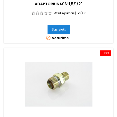
ADAPTORIUS M16*1,5/1/2"
Atsiliepimas(-ai):
0
Susisiekti

Neturime
−10%