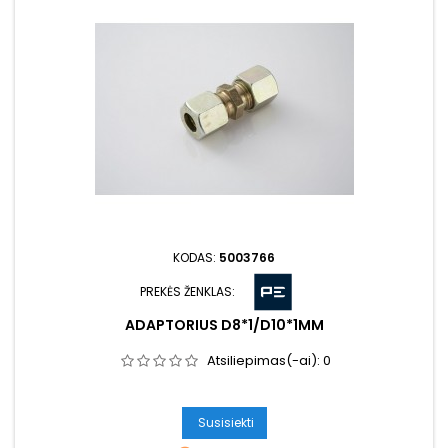
KODAS:
5003766
PREKĖS ŽENKLAS:
ADAPTORIUS D8*1/D10*1MM
Atsiliepimas(-ai):
0
Susisiekti