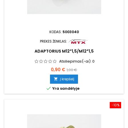
KODAS:
5003040
PREKĖS ŽENKLAS:
ADAPTORIUS M12*1,5/M12*1,5
Atsiliepimas(-ai):
0
Kaina
Bazinė
0,90 €
1,00 €
kaina
Į krepšelį


Yra sandėlyje
−10%