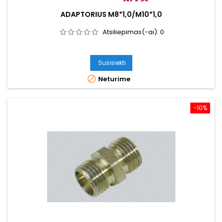
ADAPTORIUS M8*1,0/M10*1,0
Atsiliepimas(-ai):
0
Susisiekti

Neturime
−10%