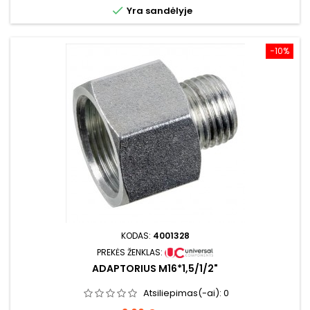

Yra sandėlyje
−10%
KODAS:
4001328
PREKĖS ŽENKLAS:
ADAPTORIUS M16*1,5/1/2"
Atsiliepimas(-ai):
0