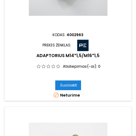
KODAS:
4002963
PREKĖS ŽENKLAS:
ADAPTORIUS M14*1,5/M16*1,5
Atsiliepimas(-ai):
0
Susisiekti

Neturime