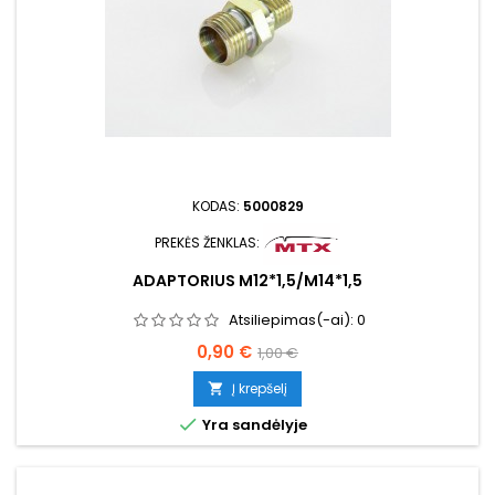
KODAS:
5000829
PREKĖS ŽENKLAS:
ADAPTORIUS M12*1,5/M14*1,5
Atsiliepimas(-ai):
0
Kaina
Bazinė
0,90 €
1,00 €
kaina
Į krepšelį


Yra sandėlyje