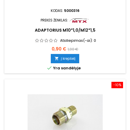
KODAS:
5000316
PREKĖS ŽENKLAS:
ADAPTORIUS M10*1,0/M12*1,5
Atsiliepimas(-ai):
0
Kaina
Bazinė
0,90 €
1,00 €
kaina
Į krepšelį


Yra sandėlyje
−10%