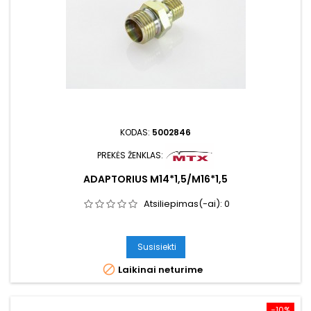
KODAS:
5002846
PREKĖS ŽENKLAS:
ADAPTORIUS M14*1,5/M16*1,5
Atsiliepimas(-ai):
0
Susisiekti

Laikinai neturime
−10%