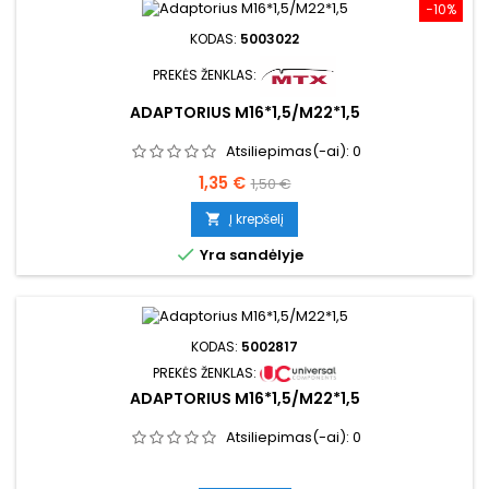
−10%
KODAS:
5003022
PREKĖS ŽENKLAS:
ADAPTORIUS M16*1,5/M22*1,5
Atsiliepimas(-ai):
0
Kaina
Bazinė
1,35 €
1,50 €
kaina
Į krepšelį


Yra sandėlyje
KODAS:
5002817
PREKĖS ŽENKLAS:
ADAPTORIUS M16*1,5/M22*1,5
Atsiliepimas(-ai):
0