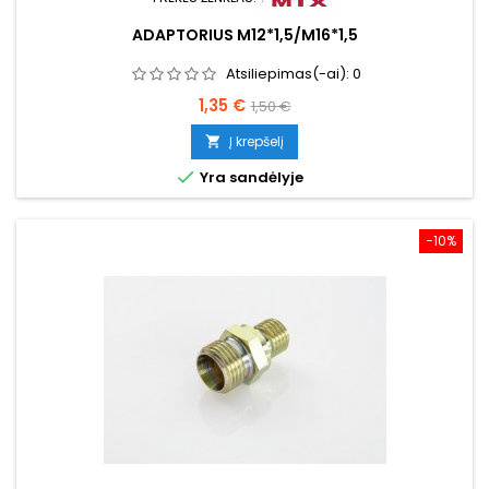
ADAPTORIUS M12*1,5/M16*1,5
Atsiliepimas(-ai):
0
Kaina
Bazinė
1,35 €
1,50 €
kaina
Į krepšelį


Yra sandėlyje
−10%