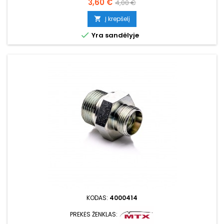
Kaina
Bazinė
3,60 €
4,00 €
kaina
Į krepšelį


Yra sandėlyje
KODAS:
4000414
PREKĖS ŽENKLAS: