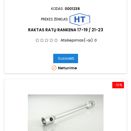
KODAS:
0001238
PREKĖS ŽENKLAS:
RAKTAS RATŲ RANKENA 17-19 / 21-23
Atsiliepimas(-ai):
0
Susisiekti

Neturime
−10%