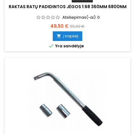
RAKTAS RATŲ PADIDINTOS JĖGOS 1:68 360MM 6800NM
Atsiliepimas(-ai):
0
Kaina
Bazinė
49,50 €
55,00 €
kaina
Į krepšelį


Yra sandėlyje