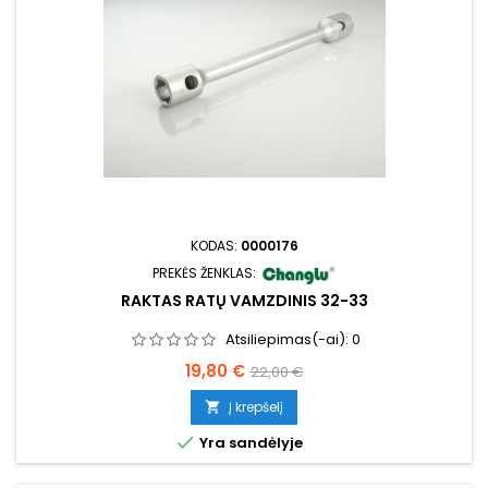
KODAS:
0000176
PREKĖS ŽENKLAS:
RAKTAS RATŲ VAMZDINIS 32-33
Atsiliepimas(-ai):
0
Kaina
Bazinė
19,80 €
22,00 €
kaina
Į krepšelį


Yra sandėlyje