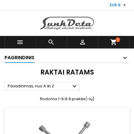

EUR €
0



shopping_cart
PAGRINDINIS
RAKTAI RATAMS

Pavadinimas, nuo A iki Z
Rodoma 1-9 iš 9 prekės(-ių)