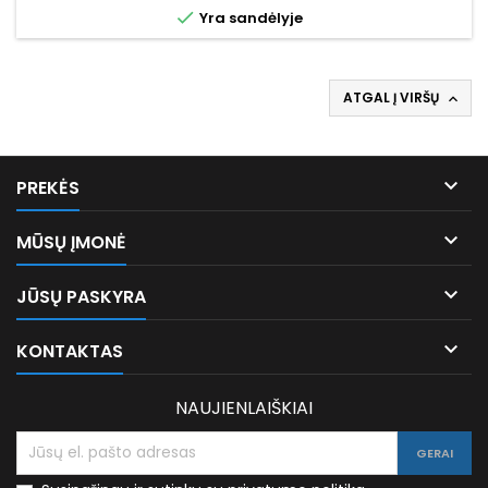

Yra sandėlyje
ATGAL Į VIRŠŲ


PREKĖS

MŪSŲ ĮMONĖ

JŪSŲ PASKYRA

KONTAKTAS
NAUJIENLAIŠKIAI