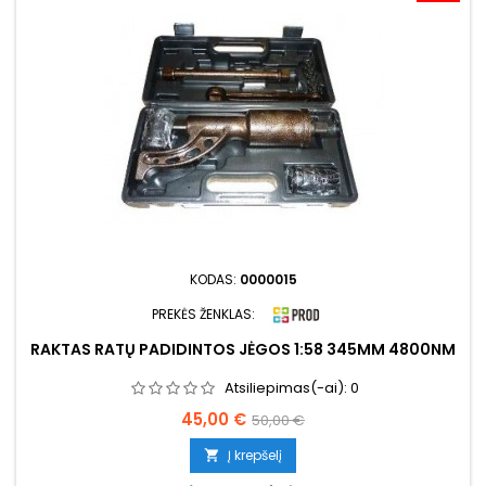
KODAS:
0000015
PREKĖS ŽENKLAS:
RAKTAS RATŲ PADIDINTOS JĖGOS 1:58 345MM 4800NM
Atsiliepimas(-ai):
0
Kaina
Bazinė
45,00 €
50,00 €
kaina
Į krepšelį
