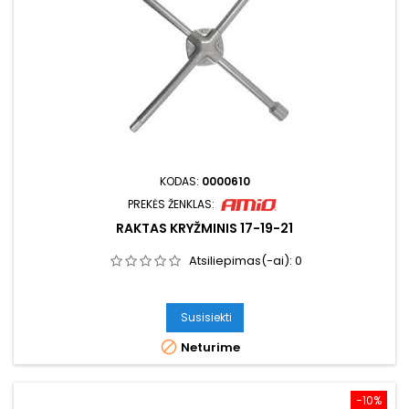
KODAS:
0000610
PREKĖS ŽENKLAS:
RAKTAS KRYŽMINIS 17-19-21
Atsiliepimas(-ai):
0
Susisiekti

Neturime
−10%