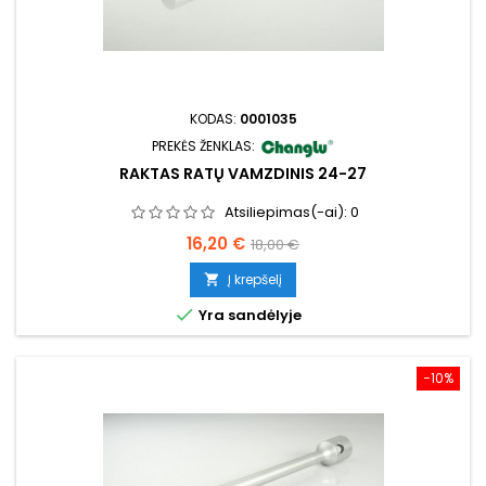
KODAS:
0001035
PREKĖS ŽENKLAS:
RAKTAS RATŲ VAMZDINIS 24-27
Atsiliepimas(-ai):
0
Kaina
Bazinė
16,20 €
18,00 €
kaina
Į krepšelį


Yra sandėlyje
−10%