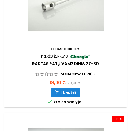
KODAS:
0000079
PREKĖS ŽENKLAS:
RAKTAS RATŲ VAMZDINIS 27-30
Atsiliepimas(-ai):
0
Kaina
Bazinė
18,00 €
20,00 €
kaina
Į krepšelį


Yra sandėlyje
−10%