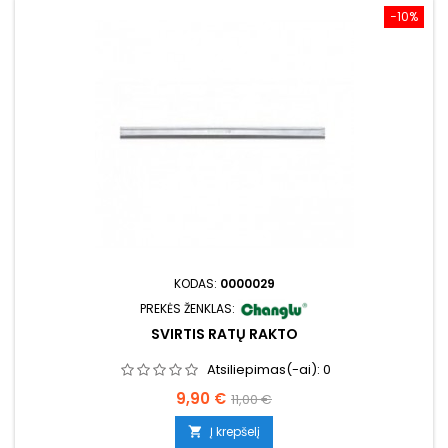
−10%
KODAS:
0000029
PREKĖS ŽENKLAS:
SVIRTIS RATŲ RAKTO
Atsiliepimas(-ai):
0
Kaina
Bazinė
9,90 €
11,00 €
kaina
Į krepšelį
