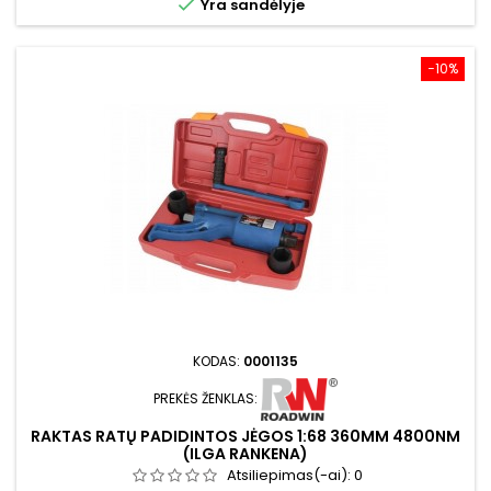

Yra sandėlyje
−10%
KODAS:
0001135
PREKĖS ŽENKLAS:
RAKTAS RATŲ PADIDINTOS JĖGOS 1:68 360MM 4800NM
(ILGA RANKENA)
Atsiliepimas(-ai):
0