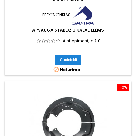
PREKĖS ŽENKLAS:
APSAUGA STABDŽIŲ KALADĖLĖMS
Atsiliepimas(-ai):
0
Susisiekti

Neturime
−10%