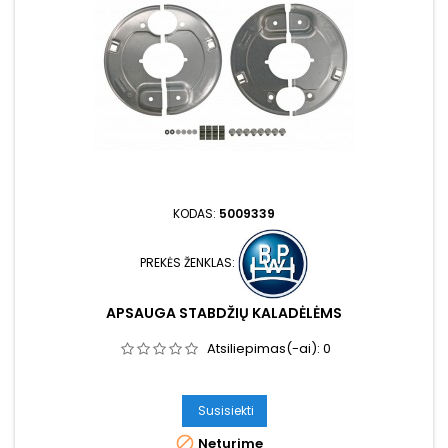
KODAS:
5009339
PREKĖS ŽENKLAS:
APSAUGA STABDŽIŲ KALADĖLĖMS
Atsiliepimas(-ai):
0
Susisiekti

Neturime