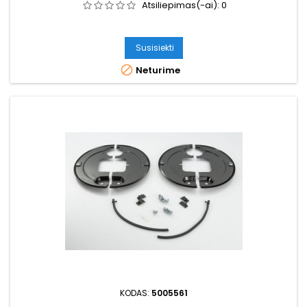
Atsiliepimas(-ai):
0
Susisiekti

Neturime
KODAS:
5005561