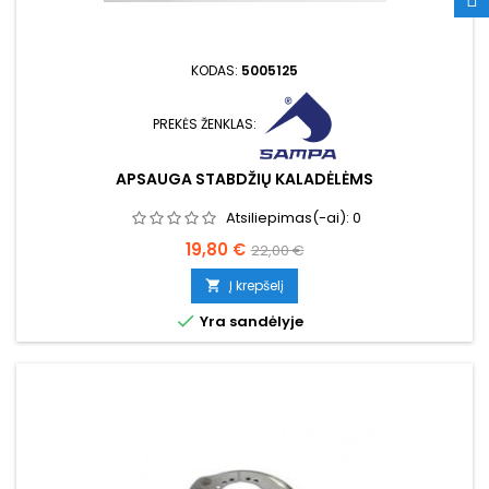
KODAS:
5005125
PREKĖS ŽENKLAS:
APSAUGA STABDŽIŲ KALADĖLĖMS
Atsiliepimas(-ai):
0
Kaina
Bazinė
19,80 €
22,00 €
kaina
Į krepšelį


Yra sandėlyje