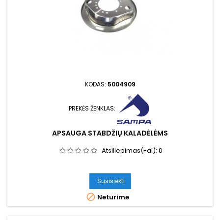
KODAS:
5004909
PREKĖS ŽENKLAS:
APSAUGA STABDŽIŲ KALADĖLĖMS
Atsiliepimas(-ai):
0
Susisiekti

Neturime