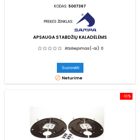
KODAS:
5007367
PREKĖS ŽENKLAS:
APSAUGA STABDŽIŲ KALADĖLĖMS
Atsiliepimas(-ai):
0
Susisiekti

Neturime
−10%