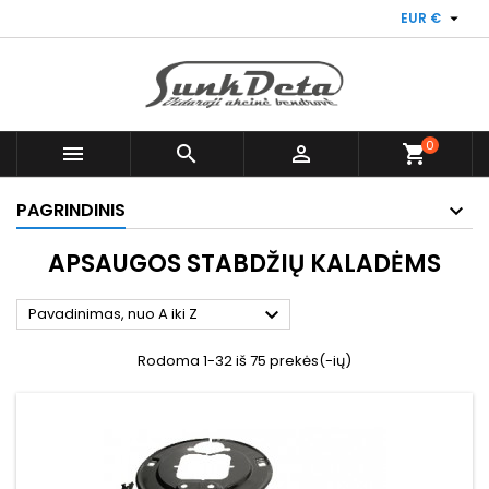

EUR €
0



shopping_cart
PAGRINDINIS
APSAUGOS STABDŽIŲ KALADĖMS

Pavadinimas, nuo A iki Z
Rodoma 1-32 iš 75 prekės(-ių)