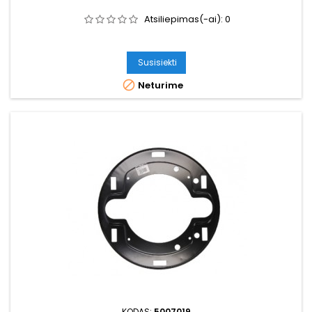
Atsiliepimas(-ai):
0
Susisiekti

Neturime
KODAS:
5007019