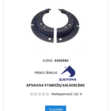
KODAS:
4003580
PREKĖS ŽENKLAS:
APSAUGA STABDŽIŲ KALADĖLĖMS
Atsiliepimas(-ai):
0
Susisiekti