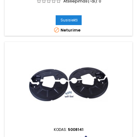
Atsiliepimas(-ai):
0
Susisiekti

Neturime
KODAS:
5008141