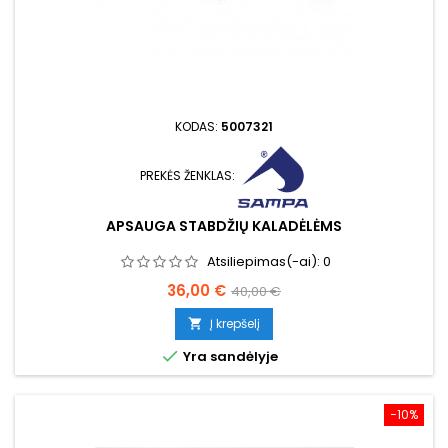
KODAS:
5007321
PREKĖS ŽENKLAS:
APSAUGA STABDŽIŲ KALADĖLĖMS
Atsiliepimas(-ai):
0
Kaina
Bazinė
36,00 €
40,00 €
kaina
Į krepšelį


Yra sandėlyje
−10%