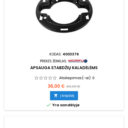
KODAS:
4003376
PREKĖS ŽENKLAS:
APSAUGA STABDŽIŲ KALADĖLĖMS
Atsiliepimas(-ai):
0
Kaina
Bazinė
36,00 €
40,00 €
kaina
Į krepšelį


Yra sandėlyje