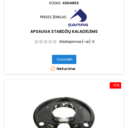
KODAS:
4004853
PREKĖS ŽENKLAS:
APSAUGA STABDŽIŲ KALADĖLĖMS
Atsiliepimas(-ai):
0
Susisiekti

Neturime
−10%