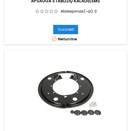
APSAUGA STABDŽIŲ KALADĖLĖMS
Atsiliepimas(-ai):
0
Susisiekti

Neturime