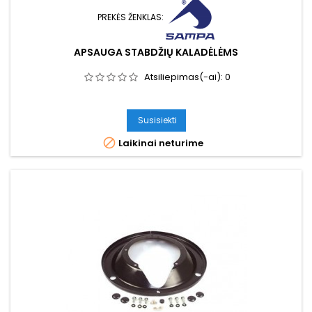
PREKĖS ŽENKLAS:
APSAUGA STABDŽIŲ KALADĖLĖMS
Atsiliepimas(-ai):
0
Susisiekti

Laikinai neturime