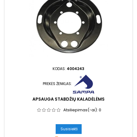
KODAS:
4004243
PREKĖS ŽENKLAS:
APSAUGA STABDŽIŲ KALADĖLĖMS
Atsiliepimas(-ai):
0
Susisiekti