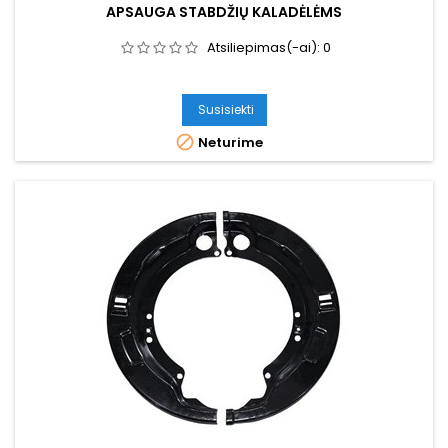
APSAUGA STABDŽIŲ KALADĖLĖMS
Atsiliepimas(-ai):
0
Susisiekti

Neturime