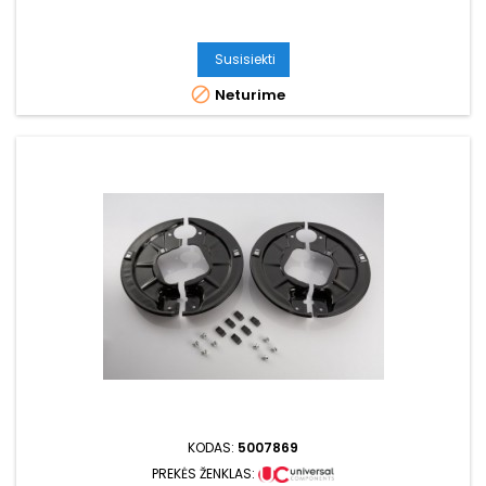
Susisiekti

Neturime
KODAS:
5007869
PREKĖS ŽENKLAS: