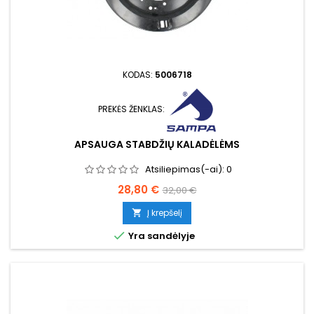
KODAS:
5006718
PREKĖS ŽENKLAS:
APSAUGA STABDŽIŲ KALADĖLĖMS
Atsiliepimas(-ai):
0
Kaina
Bazinė
28,80 €
32,00 €
kaina
Į krepšelį


Yra sandėlyje