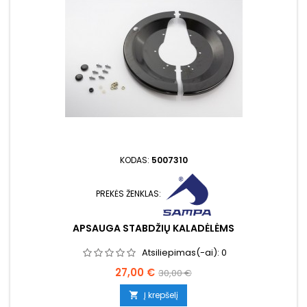
KODAS:
5007310
PREKĖS ŽENKLAS:
APSAUGA STABDŽIŲ KALADĖLĖMS
Atsiliepimas(-ai):
0
Kaina
Bazinė
27,00 €
30,00 €
kaina
Į krepšelį
