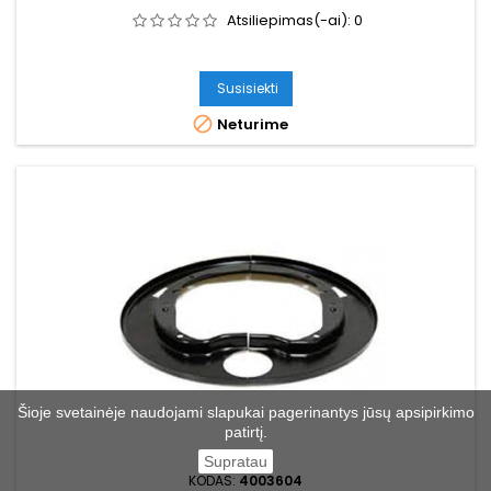
Atsiliepimas(-ai):
0
Susisiekti

Neturime
Šioje svetainėje naudojami slapukai pagerinantys jūsų apsipirkimo
patirtį.
Supratau
KODAS:
4003604