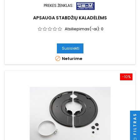
PREKĖS ŽENKLAS:
APSAUGA STABDŽIŲ KALADĖLĖMS
Atsiliepimas(-ai):
0
Susisiekti

Neturime
−10%
FILTRAS