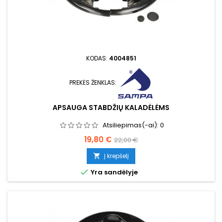
KODAS:
4004851
PREKĖS ŽENKLAS:
APSAUGA STABDŽIŲ KALADĖLĖMS
Atsiliepimas(-ai):
0
Kaina
Bazinė
19,80 €
22,00 €
kaina
Į krepšelį


Yra sandėlyje