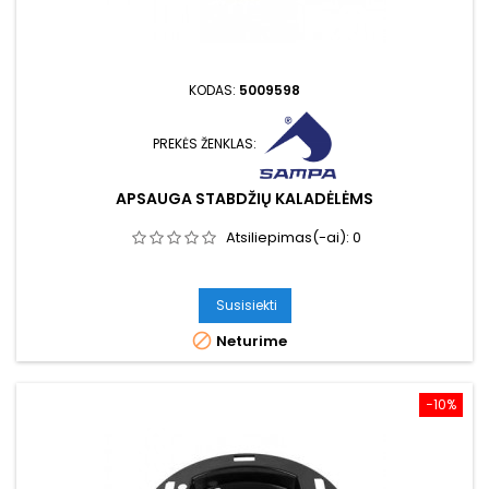
KODAS:
5009598
PREKĖS ŽENKLAS:
APSAUGA STABDŽIŲ KALADĖLĖMS
Atsiliepimas(-ai):
0
Susisiekti

Neturime
−10%