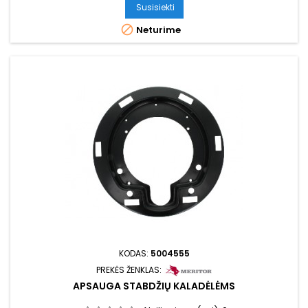
Susisiekti

Neturime
KODAS:
5004555
PREKĖS ŽENKLAS:
APSAUGA STABDŽIŲ KALADĖLĖMS