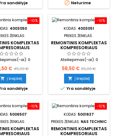

Yra sandėlyje
Neturime
−10%
−10%
ODAS:
4003050
KODAS:
4003051
REKĖS ŽENKLAS:
PREKĖS ŽENKLAS:
INIS KOMPLEKTAS
REMONTINIS KOMPLEKTAS
MPRESORIAUS
KOMPRESORIAUS
iliepimas(-ai):
0
Atsiliepimas(-ai):
0
ina
Bazinė
Kaina
Bazinė
,50 €
58,50 €
45,00 €
65,00 €
kaina
kaina
Į krepšelį
Į krepšelį



Yra sandėlyje
Yra sandėlyje
−10%
−10%
ODAS:
5006507
KODAS:
5001637
REKĖS ŽENKLAS:
PREKĖS ŽENKLAS:
NAS TECHNIC
INIS KOMPLEKTAS
REMONTINIS KOMPLEKTAS
MPRESORIAUS
KOMPRESORIAUS