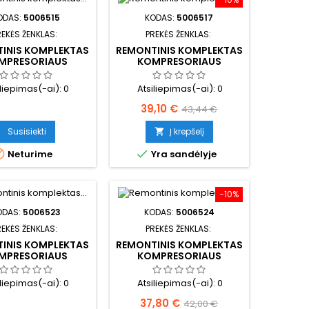
ODAS:
5006515
KODAS:
5006517
REKĖS ŽENKLAS:
PREKĖS ŽENKLAS:
INIS KOMPLEKTAS
REMONTINIS KOMPLEKTAS
MPRESORIAUS
KOMPRESORIAUS
iliepimas(-ai):
0
Atsiliepimas(-ai):
0
Kaina
Bazinė
39,10 €
43,44 €
kaina
Susisiekti
Į krepšelį



Neturime
Yra sandėlyje
−10%
ODAS:
5006523
KODAS:
5006524
REKĖS ŽENKLAS:
PREKĖS ŽENKLAS:
INIS KOMPLEKTAS
REMONTINIS KOMPLEKTAS
MPRESORIAUS
KOMPRESORIAUS
iliepimas(-ai):
0
Atsiliepimas(-ai):
0
Kaina
Bazinė
37,80 €
42,00 €