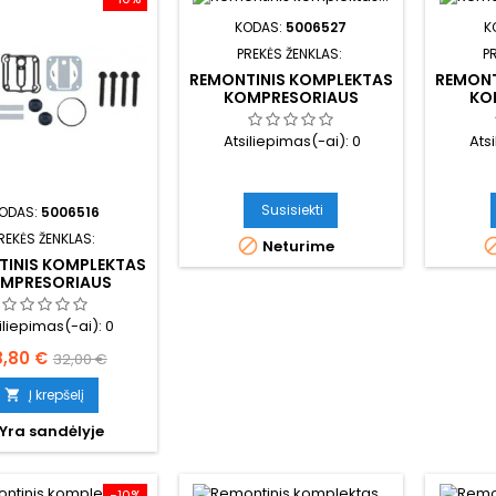
KODAS:
5006527
K
PREKĖS ŽENKLAS:
P
REMONTINIS KOMPLEKTAS
REMONT
KOMPRESORIAUS
KO
Atsiliepimas(-ai):
0
Ats
Susisiekti
ODAS:
5006516
REKĖS ŽENKLAS:

Neturime
TINIS KOMPLEKTAS
MPRESORIAUS
iliepimas(-ai):
0
ina
Bazinė
8,80 €
32,00 €
kaina
Į krepšelį

Yra sandėlyje
−10%