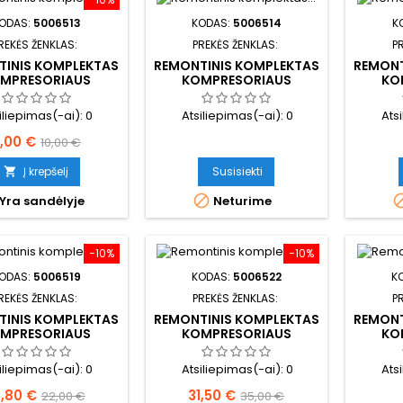
ODAS:
5006513
KODAS:
5006514
K
REKĖS ŽENKLAS:
PREKĖS ŽENKLAS:
P
TINIS KOMPLEKTAS
REMONTINIS KOMPLEKTAS
REMONT
MPRESORIAUS
KOMPRESORIAUS
KO
iliepimas(-ai):
0
Atsiliepimas(-ai):
0
Ats
aina
Bazinė
,00 €
10,00 €
kaina
Į krepšelį
Susisiekti


Yra sandėlyje
Neturime
−10%
−10%
ODAS:
5006519
KODAS:
5006522
K
REKĖS ŽENKLAS:
PREKĖS ŽENKLAS:
P
TINIS KOMPLEKTAS
REMONTINIS KOMPLEKTAS
REMONT
MPRESORIAUS
KOMPRESORIAUS
KO
iliepimas(-ai):
0
Atsiliepimas(-ai):
0
Ats
aina
Bazinė
Kaina
Bazinė
9,80 €
31,50 €
22,00 €
35,00 €