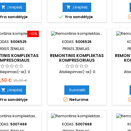
kaina
kaina
Į krepšelį
Į krepšelį



Yra sandėlyje
Yra sandėlyje
−10%
ODAS:
5006525
KODAS:
5006526
K
REKĖS ŽENKLAS:
PREKĖS ŽENKLAS:
P
TINIS KOMPLEKTAS
REMONTINIS KOMPLEKTAS
REMONT
MPRESORIAUS
KOMPRESORIAUS
KO
iliepimas(-ai):
0
Atsiliepimas(-ai):
0
Ats
aina
Bazinė
1,50 €
35,00 €
kaina
Į krepšelį
Susisiekti


Yra sandėlyje
Neturime
ODAS:
5007466
KODAS:
5007668
K