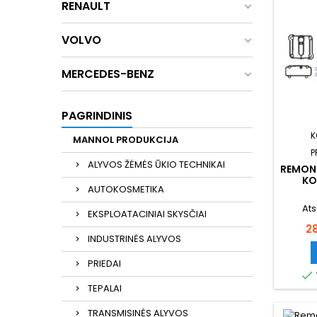
RENAULT
VOLVO
MERCEDES-BENZ
PAGRINDINIS
K
MANNOL PRODUKCIJA
P
ALYVOS ŽĖMĖS ŪKIO TECHNIKAI
REMON
KO
AUTOKOSMETIKA
Ats
EKSPLOATACINIAI SKYSČIAI
Ka
2
INDUSTRINĖS ALYVOS
PRIEDAI

TEPALAI
TRANSMISINĖS ALYVOS