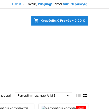

EUR €
Sveiki,
Prisijungti
arba
Sukurti paskyrą
shopping_cart
Krepšelis:
0
Prekės - 0,00 €



i pagal:
Pavadinimas, nuo A iki Z
−10%