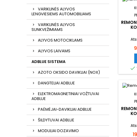
K
VARIKLINĖS ALYVOS
LENGVIESIEMS AUTOMOBILIAMS
P
REMON
VARIKLINĖS ALYVOS
KO
SUNKVEŽIMIAMS
Ats
ALYVOS MOTOCIKLAMS
K
9
ALYVOS LAIVAMS
ADBLUE SISTEMA

AZOTO OKSIDO DAVIKLIAI (NOX)
DANGTELIAI ADBLUE
ELEKTROMAGNETINIAI VOŽTUVAI
K
ADBLUE
P
REMON
PAĖMĖJAI-DAVIKLIAI ADBLUE
KO
ŠILDYTUVAI ADBLUE
Ats
MODULIAI DOZAVIMO
K
1