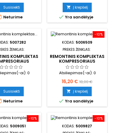
kaina
Susisiekti
Į krepšelį



Neturime
Yra sandėlyje
−10%
ODAS:
5007282
KODAS:
5006509
REKĖS ŽENKLAS:
PREKĖS ŽENKLAS:
INIS KOMPLEKTAS
REMONTINIS KOMPLEKTAS
MPRESORIAUS
KOMPRESORIAUS
iliepimas(-ai):
0
Atsiliepimas(-ai):
0
Kaina
Bazinė
16,20 €
18,00 €
kaina
Susisiekti
Į krepšelį



Neturime
Yra sandėlyje
−10%
−10%
ODAS:
5009051
KODAS:
5009827