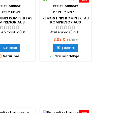
ODAS:
5006511
KODAS:
5006512
REKĖS ŽENKLAS:
PREKĖS ŽENKLAS:
INIS KOMPLEKTAS
REMONTINIS KOMPLEKTAS
MPRESORIAUS
KOMPRESORIAUS
iliepimas(-ai):
0
Atsiliepimas(-ai):
0
Kaina
Bazinė
13,03 €
14,48 €
kaina
Susisiekti
Į krepšelį



Neturime
Yra sandėlyje
−10%