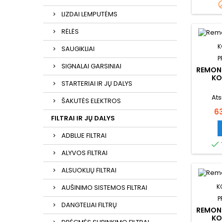
LIZDAI LEMPUTĖMS
RĖLĖS
K
SAUGIKLIAI
P
SIGNALAI GARSINIAI
REMON
KO
STARTERIAI IR JŲ DALYS
Ats
ŠAKUTĖS ELEKTROS
Ka
6
FILTRAI IR JŲ DALYS
ADBLUE FILTRAI

ALYVOS FILTRAI
ALSUOKLIŲ FILTRAI
K
AUŠINIMO SISTEMOS FILTRAI
P
DANGTELIAI FILTRŲ
REMON
KO