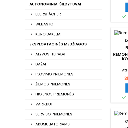
AUTONOMINIAI ŠILDYTUVAI
EBERSPÄCHER

WEBASTO
KURO BAKELIAI
K
EKSPLOATACINĖS MEDŽIAGOS
P
REMON
ALYVOS-TEPALAI
KO
DAŽAI
Ats
PLOVIMO PRIEMONĖS
K
3
ŽIEMOS PRIEMONĖS
HIGIENOS PRIEMONĖS

VARIKLIUI
SERVISO PRIEMONĖS
K
AKUMULIATORIAMS