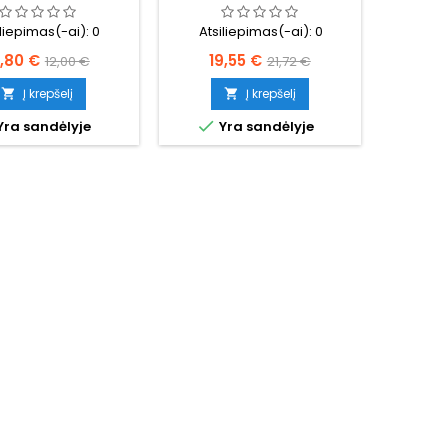
iliepimas(-ai):
0
Atsiliepimas(-ai):
0
aina
Bazinė
Kaina
Bazinė
0,80 €
19,55 €
12,00 €
21,72 €
kaina
kaina
Į krepšelį
Į krepšelį



Yra sandėlyje
Yra sandėlyje