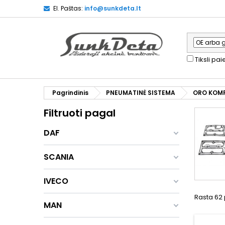
El. Paštas:
info@sunkdeta.lt
Tiksli pa
Pagrindinis
PNEUMATINĖ SISTEMA
ORO KOMP
Filtruoti pagal
DAF
SCANIA
IVECO
Rasta 62 
MAN