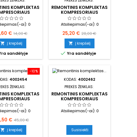
REKĖS ŽENKLAS:
PREKĖS ŽENKLAS:
INIS KOMPLEKTAS
REMONTINIS KOMPLEKTAS
MPRESORIAUS
KOMPRESORIAUS
iliepimas(-ai):
0
Atsiliepimas(-ai):
0
aina
Bazinė
Kaina
Bazinė
2,60 €
25,20 €
14,00 €
28,00 €
kaina
kaina
Į krepšelį
Į krepšelį



Yra sandėlyje
Yra sandėlyje
−10%
ODAS:
4002454
KODAS:
4002462
REKĖS ŽENKLAS:
PREKĖS ŽENKLAS:
INIS KOMPLEKTAS
REMONTINIS KOMPLEKTAS
MPRESORIAUS
KOMPRESORIAUS
iliepimas(-ai):
0
Atsiliepimas(-ai):
0
ina
Bazinė
,50 €
45,00 €
kaina
Į krepšelį
Susisiekti
