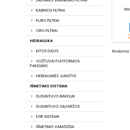
DRĖGMĖS SURINKIMO FILTRAI
Ats
KABINOS FILTRAI
KURO FILTRAI
ORO FILTRAI
HIDRAULIKA
KITOS DALYS
Rodoma 1
VOŽTUVAI PLATFORMOS
PAKĖLIMO
HIDRAULINĖS JUNGTYS
IŠMETIMO SISTEMA
DUSLINTUVO BAKELIAI
DUSLINTUVO SĄVARŽOS
EGR SISTEMA
IŠMETIMO VAMZDŽIAI