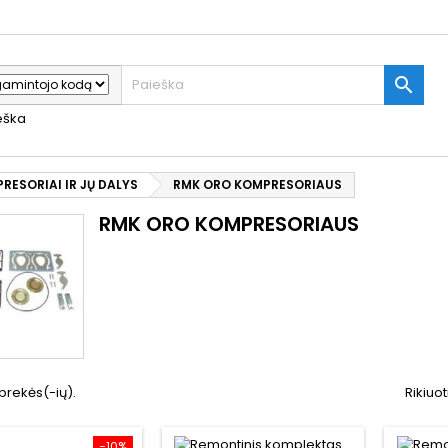

ieška
RESORIAI IR JŲ DALYS
RMK ORO KOMPRESORIAUS
RMK ORO KOMPRESORIAUS
prekės(-ių).
Rikiuot
−10%