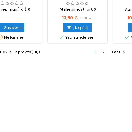
iliepimas(-ai):
0
Atsiliepimas(-ai):
0
Ats
Kaina
Bazinė
K
13,50 €
1
15,00 €
kaina
Susisiekti
Į krepšelį




Neturime
Yra sandėlyje
-32 iš 62 prekės(-ių)
1
2
Tęsti
