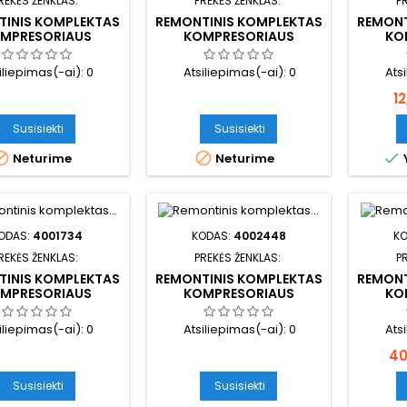
REKĖS ŽENKLAS:
PREKĖS ŽENKLAS:
P
TINIS KOMPLEKTAS
REMONTINIS KOMPLEKTAS
REMONT
MPRESORIAUS
KOMPRESORIAUS
KO
iliepimas(-ai):
0
Atsiliepimas(-ai):
0
Ats
K
1
Susisiekti
Susisiekti



Neturime
Neturime
ODAS:
4001734
KODAS:
4002448
K
REKĖS ŽENKLAS:
PREKĖS ŽENKLAS:
P
TINIS KOMPLEKTAS
REMONTINIS KOMPLEKTAS
REMONT
MPRESORIAUS
KOMPRESORIAUS
KO
iliepimas(-ai):
0
Atsiliepimas(-ai):
0
Ats
Ka
40
Susisiekti
Susisiekti