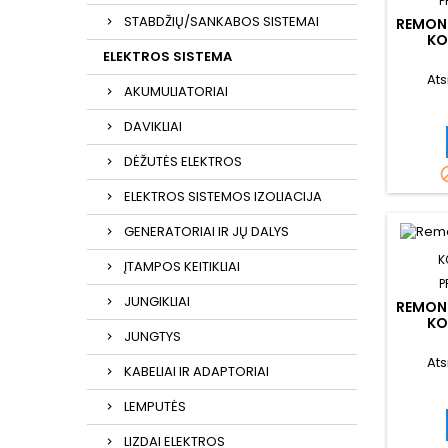
P
STABDŽIŲ/SANKABOS SISTEMAI
REMON
KO
ELEKTROS SISTEMA
Ats
AKUMULIATORIAI
DAVIKLIAI
DĖŽUTĖS ELEKTROS
ELEKTROS SISTEMOS IZOLIACIJA
GENERATORIAI IR JŲ DALYS
K
ĮTAMPOS KEITIKLIAI
P
JUNGIKLIAI
REMON
KO
JUNGTYS
Ats
KABELIAI IR ADAPTORIAI
LEMPUTĖS
LIZDAI ELEKTROS