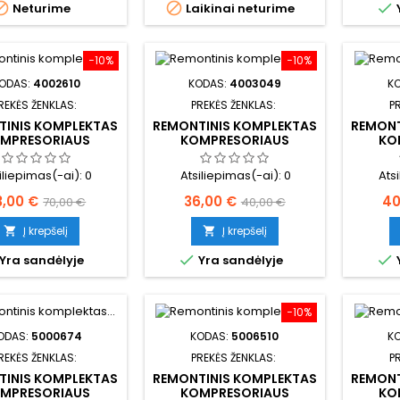



Neturime
Laikinai neturime
−10%
−10%
ODAS:
4002610
KODAS:
4003049
K
REKĖS ŽENKLAS:
PREKĖS ŽENKLAS:
P
TINIS KOMPLEKTAS
REMONTINIS KOMPLEKTAS
REMONT
MPRESORIAUS
KOMPRESORIAUS
KO
iliepimas(-ai):
0
Atsiliepimas(-ai):
0
Ats
ina
Bazinė
Kaina
Bazinė
Ka
3,00 €
36,00 €
40
70,00 €
40,00 €
kaina
kaina
Į krepšelį
Į krepšelį




Yra sandėlyje
Yra sandėlyje
−10%
ODAS:
5000674
KODAS:
5006510
K
REKĖS ŽENKLAS:
PREKĖS ŽENKLAS:
P
TINIS KOMPLEKTAS
REMONTINIS KOMPLEKTAS
REMONT
MPRESORIAUS
KOMPRESORIAUS
KO