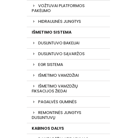
VOŽTUVAI PLATFORMOS
PAKĖLIMO
HIDRAULINĖS JUNGTYS
IŠMETIMO SISTEMA
DUSLINTUVO BAKELIAI
DUSLINTUVO SĄVARŽOS
EGR SISTEMA
IŠMETIMO VAMZDŽIAI
IŠMETIMO VAMZDŽIŲ
FIKSACIJOS ŽIEDAI
PAGALVĖS GUMINĖS
REMONTINĖS JUNGTYS
DUSLINTUVŲ
KABINOS DALYS