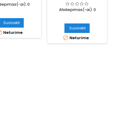
iliepimas(-ai):
0
Atsiliepimas(-ai):
0
Susisiekti
Susisiekti

Neturime

Neturime