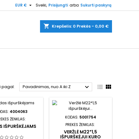

EUR €
Sveiki,
Prisijungti
arba
Sukurti paskyrą
shopping_cart
Krepšelis:
0
Prekės - 0,00 €



i pagal:
Pavadinimas, nuo A iki Z
ODAS:
4004063
KODAS:
5001754
REKĖS ŽENKLAS:
PREKĖS ŽENKLAS:
S IŠPURŠKĖJAMS
VERŽLĖ M22*1,5
IŠPURŠKĖJUI KURO