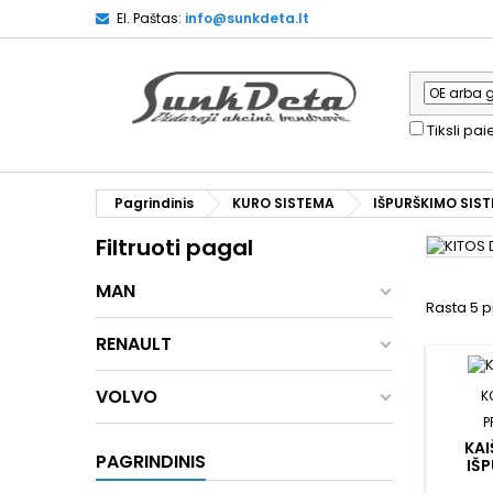
El. Paštas:
info@sunkdeta.lt
Tiksli pa
Pagrindinis
KURO SISTEMA
IŠPURŠKIMO SIS
Filtruoti pagal
MAN
Rasta 5 p
RENAULT
VOLVO
K
P
KAI
PAGRINDINIS
IŠ