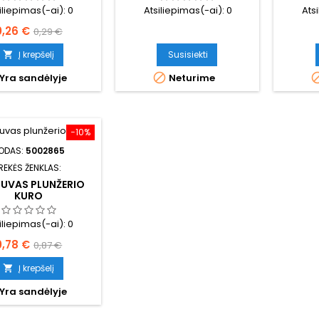
iliepimas(-ai):
0
Atsiliepimas(-ai):
0
Ats
aina
Bazinė
0,26 €
0,29 €
kaina
Į krepšelį
Susisiekti


Yra sandėlyje
Neturime
−10%
ODAS:
5002865
REKĖS ŽENKLAS:
UVAS PLUNŽERIO
KURO
iliepimas(-ai):
0
Kaina
Bazinė
0,78 €
0,87 €
kaina
Į krepšelį

Yra sandėlyje