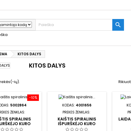

ieška
TEMA
KITOS DALYS
KITOS DALYS
rekės(-ių).
Rikiuot
−10%
ODAS:
5002864
KODAS:
4001656
K
REKĖS ŽENKLAS:
PREKĖS ŽENKLAS:
P
ŠTIS SPIRALINIS
KAIŠTIS SPIRALINIS
LAIDA
PURŠKĖJO KURO
IŠPURŠKĖJO KURO