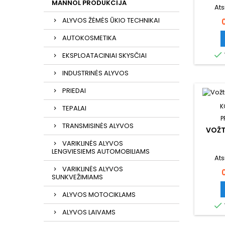
MANNOL PRODUKCIJA
Ats
ALYVOS ŽĖMĖS ŪKIO TECHNIKAI
K
AUTOKOSMETIKA

EKSPLOATACINIAI SKYSČIAI
INDUSTRINĖS ALYVOS
PRIEDAI
K
TEPALAI
P
TRANSMISINĖS ALYVOS
VOŽT
VARIKLINĖS ALYVOS
LENGVIESIEMS AUTOMOBILIAMS
Ats
VARIKLINĖS ALYVOS
SUNKVEŽIMIAMS
ALYVOS MOTOCIKLAMS

ALYVOS LAIVAMS