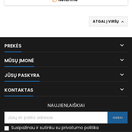
ATGAL Į VIRŠŲ


PREKĖS

MŪSŲ ĮMONĖ

JŪSŲ PASKYRA

KONTAKTAS
NAUJIENLAIŠKIAI
Susipažinau ir sutinku su privatumo politika