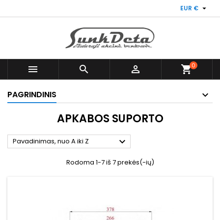

EUR €
0



shopping_cart
PAGRINDINIS
APKABOS SUPORTO

Pavadinimas, nuo A iki Z
Rodoma 1-7 iš 7 prekės(-ių)