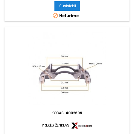
Susisiekti

Neturime
KODAS:
4002699
PREKĖS ŽENKLAS: