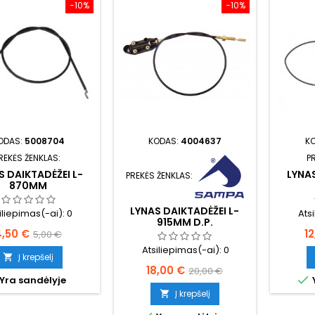
−10%
−10%
ODAS:
5008704
KODAS:
4004637
K
REKĖS ŽENKLAS:
P
S DAIKTADĖŽEI L-
LYNAS
PREKĖS ŽENKLAS:
870MM
LYNAS DAIKTADĖŽEI L-
iliepimas(-ai):
0
Ats
915MM D.P.
aina
Bazinė
K
4,50 €
1
5,00 €
Atsiliepimas(-ai):
0
kaina
Į krepšelį

Kaina
Bazinė
18,00 €
20,00 €

Yra sandėlyje
kaina
Į krepšelį
