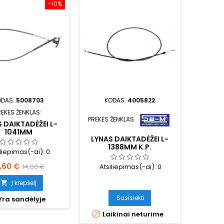
−10%
ODAS:
5008703
KODAS:
4005822
REKĖS ŽENKLAS:
PREKĖS ŽENKLAS:
 DAIKTADĖŽEI L-
1041MM
LYNAS DAIKTADĖŽEI L-
1388MM K.P.
iliepimas(-ai):
0
aina
Bazinė
2,60 €
14,00 €
Atsiliepimas(-ai):
0
kaina
Į krepšelį

Susisiekti
Yra sandėlyje

Laikinai neturime