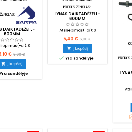
PREKĖS ŽENKLAS:
LYNAS DAIKTADĖŽEI L-
 ŽENKLAS:
600MM
S DAIKTADĖŽEI L-
Atsiliepimas(-ai):
0
600MM
Kaina
Bazinė
5,40 €
6,00 €
K
iliepimas(-ai):
0
kaina
Į krepšelį

Kaina
Bazinė
8,10 €
9,00 €

Yra sandėlyje
PREKĖS 
kaina
Į krepšelį

LYNAS
Yra sandėlyje
Ats