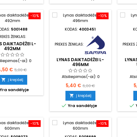
−10%
−10%
ODAS:
5001488
KODAS:
4003451
K
REKĖS ŽENKLAS:
S DAIKTADĖŽEI L-
PREKĖS ŽENKLAS:
PREKĖS 
492MM
LYNAS DAIKTADĖŽEI L-
LYNAS
iliepimas(-ai):
0
496MM
aina
Bazinė
4,50 €
5,00 €
Atsiliepimas(-ai):
0
Ats
kaina
Į krepšelį

Kaina
Bazinė
K
5,40 €
5
6,00 €
Yra sandėlyje
kaina
Į krepšelį



Yra sandėlyje
−10%
−10%
ODAS:
5008073
KODAS:
5008699