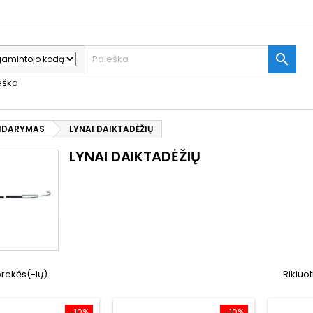

ieška
TIDARYMAS
LYNAI DAIKTADĖŽIŲ
LYNAI DAIKTADĖŽIŲ
prekės(-ių).
Rikiuot
−10%
−10%