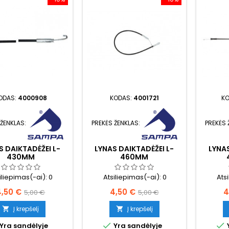
ODAS:
4000908
KODAS:
4001721
K
 ŽENKLAS:
PREKĖS ŽENKLAS:
PREKĖS 
S DAIKTADĖŽEI L-
LYNAS DAIKTADĖŽEI L-
LYNAS
430MM
460MM
iliepimas(-ai):
0
Atsiliepimas(-ai):
0
Ats
aina
Bazinė
Kaina
Bazinė
K
4,50 €
4,50 €
4
5,00 €
5,00 €
kaina
kaina
Į krepšelį
Į krepšelį




Yra sandėlyje
Yra sandėlyje