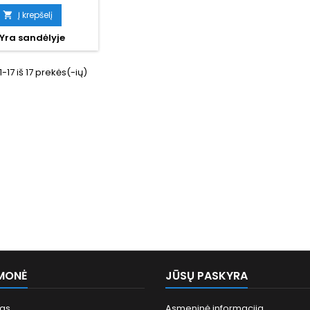
kaina
Į krepšelį

Yra sandėlyje
17 iš 17 prekės(-ių)
MONĖ
JŪSŲ PASKYRA
mas
Asmeninė informacija