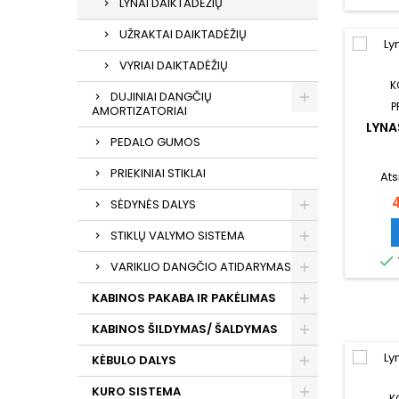
LYNAI DAIKTADĖŽIŲ
UŽRAKTAI DAIKTADĖŽIŲ
VYRIAI DAIKTADĖŽIŲ
K
DUJINIAI DANGČIŲ
P
AMORTIZATORIAI
LYNA
PEDALO GUMOS
PRIEKINIAI STIKLAI
Ats
K
SĖDYNĖS DALYS
STIKLŲ VALYMO SISTEMA

VARIKLIO DANGČIO ATIDARYMAS
KABINOS PAKABA IR PAKĖLIMAS
KABINOS ŠILDYMAS/ ŠALDYMAS
KĖBULO DALYS
KURO SISTEMA
K