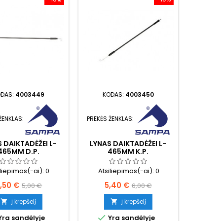
ODAS:
4003449
KODAS:
4003450
ŽENKLAS:
PREKĖS ŽENKLAS:
 DAIKTADĖŽEI L-
LYNAS DAIKTADĖŽEI L-
465MM D.P.
465MM K.P.
iliepimas(-ai):
0
Atsiliepimas(-ai):
0
aina
Bazinė
Kaina
Bazinė
,50 €
5,40 €
5,00 €
6,00 €
kaina
kaina
Į krepšelį
Į krepšelį



Yra sandėlyje
Yra sandėlyje