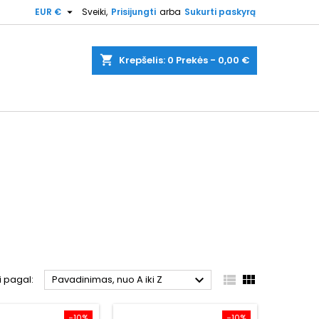

EUR €
Sveiki,
Prisijungti
arba
Sukurti paskyrą
shopping_cart
Krepšelis:
0
Prekės - 0,00 €



i pagal:
Pavadinimas, nuo A iki Z
−10%
−10%