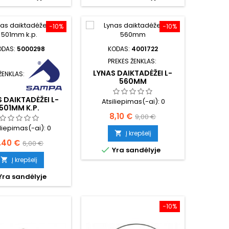
−10%
−10%
ODAS:
5000298
KODAS:
4001722
PREKĖS ŽENKLAS:
LYNAS DAIKTADĖŽEI L-
ŽENKLAS:
560MM
 DAIKTADĖŽEI L-
Atsiliepimas(-ai):
0
501MM K.P.
Kaina
Bazinė
8,10 €
9,00 €
iliepimas(-ai):
0
kaina
Į krepšelį

aina
Bazinė
,40 €
6,00 €

Yra sandėlyje
kaina
Į krepšelį

Yra sandėlyje
−10%