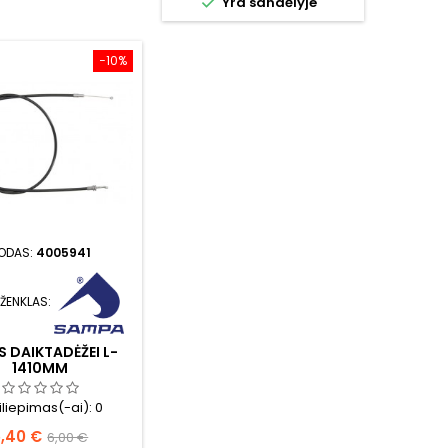

Yra sandėlyje
−10%
ODAS:
4005941
 ŽENKLAS:
S DAIKTADĖŽEI L-
1410MM
iliepimas(-ai):
0
aina
Bazinė
5,40 €
6,00 €