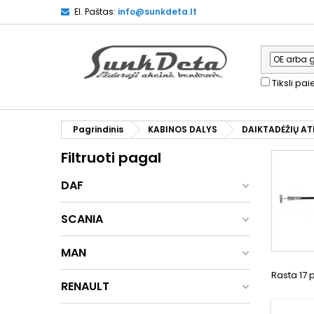
El. Paštas:
info@sunkdeta.lt
Tiksli pa
Pagrindinis
KABINOS DALYS
DAIKTADĖŽIŲ A
Filtruoti pagal
DAF
SCANIA
MAN
Rasta 17 
RENAULT