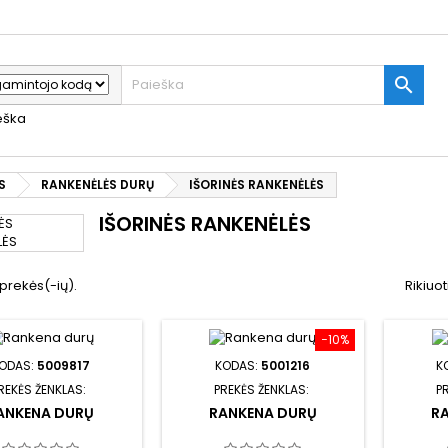

ieška
S
RANKENĖLĖS DURŲ
IŠORINĖS RANKENĖLĖS
IŠORINĖS RANKENĖLĖS
prekės(-ių).
Rikiuot
−10%
ODAS:
5009817
KODAS:
5001216
K
REKĖS ŽENKLAS:
PREKĖS ŽENKLAS:
P
ANKENA DURŲ
RANKENA DURŲ
R