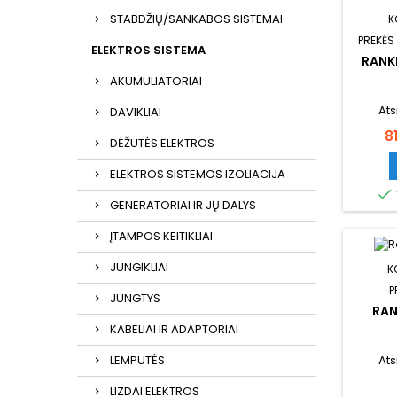
STABDŽIŲ/SANKABOS SISTEMAI
K
PREKĖS
ELEKTROS SISTEMA
RANKE
AKUMULIATORIAI
Ats
DAVIKLIAI
K
8
DĖŽUTĖS ELEKTROS
ELEKTROS SISTEMOS IZOLIACIJA

GENERATORIAI IR JŲ DALYS
ĮTAMPOS KEITIKLIAI
JUNGIKLIAI
K
P
JUNGTYS
RAN
KABELIAI IR ADAPTORIAI
LEMPUTĖS
Ats
LIZDAI ELEKTROS