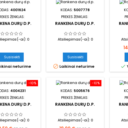
ODAS:
4001624
KODAS:
5007778
K
REKĖS ŽENKLAS:
PREKĖS ŽENKLAS:
P
KENA DURŲ D.P.
RANKENA DURŲ D.P.
RAN
iliepimas(-ai):
0
Atsiliepimas(-ai):
0
Ats
Ka
1
Susisiekti
Susisiekti


ikinai neturime
Laikinai neturime
−10%
−10%
ODAS:
4004231
KODAS:
5005676
K
REKĖS ŽENKLAS:
PREKĖS ŽENKLAS:
P
KENA DURŲ D.P.
RANKENA DURŲ D.P.
RAN
iliepimas(-ai):
0
Atsiliepimas(-ai):
0
Ats