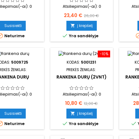
iliepimas(-ai):
0
Atsiliepimas(-ai):
0
Ats
Kaina
Bazinė
23,40 €
26,00 €
kaina
Susisiekti
Į krepšelį



Neturime
Yra sandėlyje
−10%
ODAS:
5009725
KODAS:
5001231
K
REKĖS ŽENKLAS:
PREKĖS ŽENKLAS:
P
ANKENA DURŲ
RANKENA DURŲ (2VNT)
RANKE
iliepimas(-ai):
0
Atsiliepimas(-ai):
0
Ats
Kaina
Bazinė
Ka
10,80 €
28
12,00 €
kaina
Susisiekti
Į krepšelį




Neturime
Yra sandėlyje