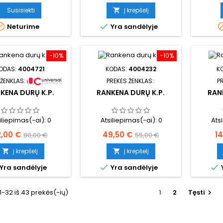
kaina
Susisiekti
Į krepšelį



Neturime
Yra sandėlyje
−10%
−10%
ODAS:
4004721
KODAS:
4004232
K
 ŽENKLAS:
PREKĖS ŽENKLAS:
P
KENA DURŲ K.P.
RANKENA DURŲ K.P.
RAN
iliepimas(-ai):
0
Atsiliepimas(-ai):
0
Ats
ina
Bazinė
Kaina
Bazinė
Ka
2,00 €
49,50 €
1
80,00 €
55,00 €
kaina
kaina
Į krepšelį
Į krepšelį




Yra sandėlyje
Yra sandėlyje
-32 iš 43 prekės(-ių)
1
2
Tęsti
