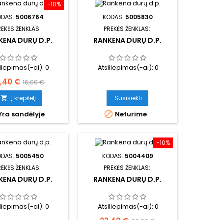
−10%
ODAS:
5006764
KODAS:
5005830
REKĖS ŽENKLAS:
PREKĖS ŽENKLAS:
KENA DURŲ D.P.
RANKENA DURŲ D.P.
iliepimas(-ai):
0
Atsiliepimas(-ai):
0
ina
Bazinė
4,40 €
16,00 €
kaina
Į krepšelį
Susisiekti


Yra sandėlyje
Neturime
−10%
ODAS:
5005450
KODAS:
5004409
REKĖS ŽENKLAS:
PREKĖS ŽENKLAS:
KENA DURŲ D.P.
RANKENA DURŲ D.P.
iliepimas(-ai):
0
Atsiliepimas(-ai):
0