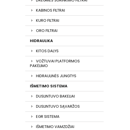
DRĖGMĖS SURINKIMO FILTRAI
KABINOS FILTRAI
KURO FILTRAI
ORO FILTRAI
HIDRAULIKA
KITOS DALYS
VOŽTUVAI PLATFORMOS
PAKĖLIMO
HIDRAULINĖS JUNGTYS
IŠMETIMO SISTEMA
DUSLINTUVO BAKELIAI
DUSLINTUVO SĄVARŽOS
EGR SISTEMA
IŠMETIMO VAMZDŽIAI