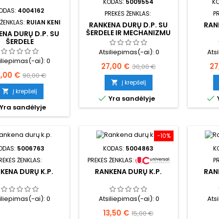
KODAS:
5009554
K
ODAS:
4004162
PREKĖS ŽENKLAS:
P
 ŽENKLAS:
RUIAN KENI
RANKENA DURŲ D.P. SU
RAN
ŠERDELE IR MECHANIZMU
NA DURŲ D.P. SU
ŠERDELE
Atsiliepimas(-ai):
0
Ats
iliepimas(-ai):
0
Kaina
Bazinė
Ka
27,00 €
27
30,00 €
aina
Bazinė
1,00 €
90,00 €
kaina
Į krepšelį

kaina
Į krepšelį



Yra sandėlyje
Yra sandėlyje
−10%
ODAS:
5006763
KODAS:
5004863
K
REKĖS ŽENKLAS:
PREKĖS ŽENKLAS:
P
KENA DURŲ K.P.
RANKENA DURŲ K.P.
RAN
iliepimas(-ai):
0
Atsiliepimas(-ai):
0
Ats
Kaina
Bazinė
13,50 €
15,00 €