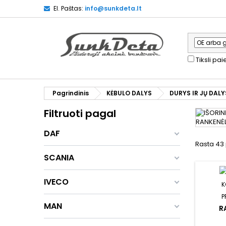
El. Paštas:
info@sunkdeta.lt
Tiksli pa
Pagrindinis
KĖBULO DALYS
DURYS IR JŲ DALY
Filtruoti pagal
DAF
Rasta 43 
SCANIA
IVECO
K
P
MAN
R