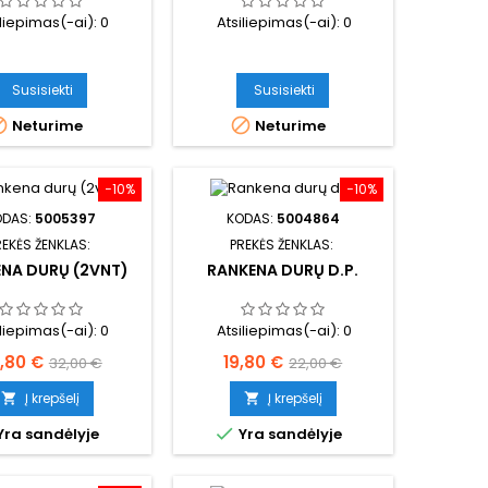
iliepimas(-ai):
0
Atsiliepimas(-ai):
0
Susisiekti
Susisiekti


Neturime
Neturime
−10%
−10%
ODAS:
5005397
KODAS:
5004864
REKĖS ŽENKLAS:
PREKĖS ŽENKLAS:
NA DURŲ (2VNT)
RANKENA DURŲ D.P.
iliepimas(-ai):
0
Atsiliepimas(-ai):
0
ina
Bazinė
Kaina
Bazinė
,80 €
19,80 €
32,00 €
22,00 €
kaina
kaina
Į krepšelį
Į krepšelį



Yra sandėlyje
Yra sandėlyje