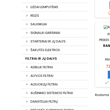
LIZDAI LEMPUTĖMS
RĖLĖS
SAUGIKLIAI
SIGNALAI GARSINIAI
K
PREKĖS
STARTERIAI IR JŲ DALYS
RAN
ŠAKUTĖS ELEKTROS
FILTRAI IR JŲ DALYS
Ats
Ka
7
ADBLUE FILTRAI
ALYVOS FILTRAI

ALSUOKLIŲ FILTRAI
AUŠINIMO SISTEMOS FILTRAI
Rodoma 1
DANGTELIAI FILTRŲ