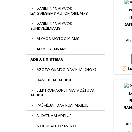
VARIKLINĖS ALYVOS
K
LENGVIESIEMS AUTOMOBILIAMS
P
VARIKLINĖS ALYVOS
RAN
SUNKVEŽIMIAMS
ALYVOS MOTOCIKLAMS
Ats
ALYVOS LAIVAMS
ADBLUE SISTEMA

La
AZOTO OKSIDO DAVIKLIAI (NOX)
DANGTELIAI ADBLUE
ELEKTROMAGNETINIAI VOŽTUVAI
K
ADBLUE
P
PAĖMĖJAI-DAVIKLIAI ADBLUE
RAN
ŠILDYTUVAI ADBLUE
Ats
MODULIAI DOZAVIMO