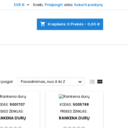

EUR €
Sveiki,
Prisijungti
arba
Sukurti paskyrą
shopping_cart
Krepšelis:
0
Prekės - 0,00 €



i pagal:
Pavadinimas, nuo A iki Z
ODAS:
5001707
KODAS:
5005788
REKĖS ŽENKLAS:
PREKĖS ŽENKLAS:
ANKENA DURŲ
RANKENA DURŲ