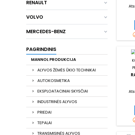
RENAULT
Ats
VOLVO
MERCEDES-BENZ
PAGRINDINIS
MANNOL PRODUKCIJA
K
P
ALYVOS ŽĖMĖS ŪKIO TECHNIKAI
R
AUTOKOSMETIKA
EKSPLOATACINIAI SKYSČIAI
Ats
INDUSTRINĖS ALYVOS
PRIEDAI
TEPALAI
TRANSMISINĖS ALYVOS