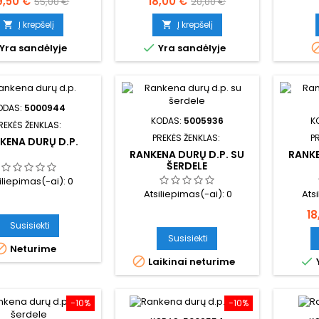
ina
Bazinė
Kaina
Bazinė
9,50 €
18,00 €
55,00 €
20,00 €
kaina
kaina
Į krepšelį
Į krepšelį



Yra sandėlyje
Yra sandėlyje
ODAS:
5000944
KODAS:
5005936
K
REKĖS ŽENKLAS:
PREKĖS ŽENKLAS:
P
KENA DURŲ D.P.
RANKENA DURŲ D.P. SU
RANKE
ŠERDELE
iliepimas(-ai):
0
Atsiliepimas(-ai):
0
Ats
Ka
18
Susisiekti
Susisiekti

Neturime


Laikinai neturime
−10%
−10%