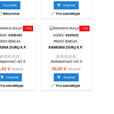
kaina
Susisiekti
Į krepšelį



Neturime
Yra sandėlyje
−10%
−10%
ODAS:
5005451
KODAS:
4001623
REKĖS ŽENKLAS:
PREKĖS ŽENKLAS:
KENA DURŲ K.P.
RANKENA DURŲ K.P.
iliepimas(-ai):
0
Atsiliepimas(-ai):
0
ina
Bazinė
Kaina
Bazinė
4,40 €
36,00 €
16,00 €
40,00 €
kaina
kaina
Į krepšelį
Į krepšelį



Yra sandėlyje
Yra sandėlyje