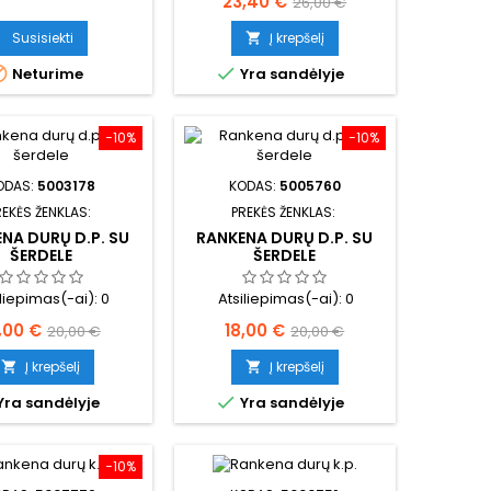
Kaina
Bazinė
23,40 €
26,00 €
kaina
Susisiekti
Į krepšelį



Neturime
Yra sandėlyje
−10%
−10%
ODAS:
5003178
KODAS:
5005760
REKĖS ŽENKLAS:
PREKĖS ŽENKLAS:
NA DURŲ D.P. SU
RANKENA DURŲ D.P. SU
ŠERDELE
ŠERDELE
iliepimas(-ai):
0
Atsiliepimas(-ai):
0
ina
Bazinė
Kaina
Bazinė
,00 €
18,00 €
20,00 €
20,00 €
kaina
kaina
Į krepšelį
Į krepšelį



Yra sandėlyje
Yra sandėlyje
−10%