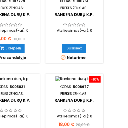
ODAS:
5007779
KODAS:
5000751
REKĖS ŽENKLAS:
PREKĖS ŽENKLAS:
KENA DURŲ K.P.
RANKENA DURŲ K.P.
iliepimas(-ai):
0
Atsiliepimas(-ai):
0
ina
Bazinė
,00 €
30,00 €
kaina
Į krepšelį
Susisiekti


Yra sandėlyje
Neturime
−10%
ODAS:
5005831
KODAS:
5008677
REKĖS ŽENKLAS:
PREKĖS ŽENKLAS:
KENA DURŲ K.P.
RANKENA DURŲ K.P.
iliepimas(-ai):
0
Atsiliepimas(-ai):
0
Kaina
Bazinė
18,00 €
20,00 €