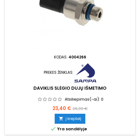
KODAS:
4004266
PREKĖS ŽENKLAS:
DAVIKLIS SLĖGIO DUJŲ IŠMETIMO
Atsiliepimas(-ai):
0
Kaina
Bazinė
23,40 €
26,00 €
kaina
Į krepšelį


Yra sandėlyje