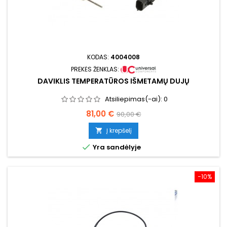
KODAS:
4004008
PREKĖS ŽENKLAS:
DAVIKLIS TEMPERATŪROS IŠMETAMŲ DUJŲ
Atsiliepimas(-ai):
0
Kaina
Bazinė
81,00 €
90,00 €
kaina
Į krepšelį


Yra sandėlyje
−10%