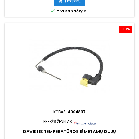
Į krepšelį


Yra sandėlyje
−10%
KODAS:
4004837
PREKĖS ŽENKLAS:
DAVIKLIS TEMPERATŪROS IŠMETAMŲ DUJŲ