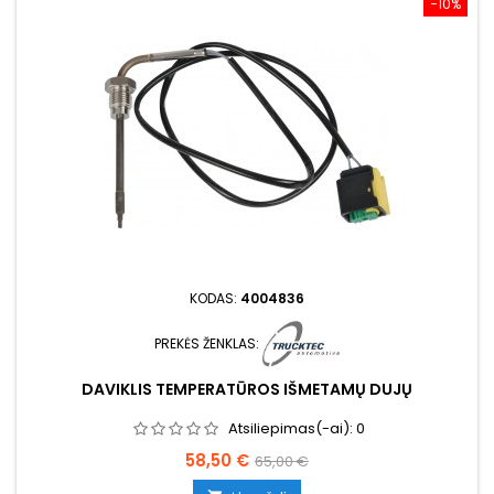
−10%
KODAS:
4004836
PREKĖS ŽENKLAS:
DAVIKLIS TEMPERATŪROS IŠMETAMŲ DUJŲ
Atsiliepimas(-ai):
0
Kaina
Bazinė
58,50 €
65,00 €
kaina