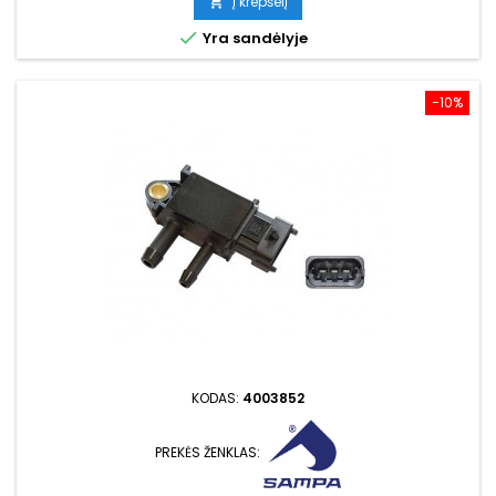
Į krepšelį


Yra sandėlyje
−10%
KODAS:
4003852
PREKĖS ŽENKLAS: