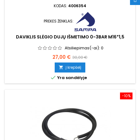
KODAS:
4006354
PREKĖS ŽENKLAS:
DAVIKLIS SLĖGIO DUJŲ IŠMETIMO 0-3BAR M16*1,5
Atsiliepimas(-ai):
0
Kaina
Bazinė
27,00 €
30,00 €
kaina
Į krepšelį


Yra sandėlyje
−10%