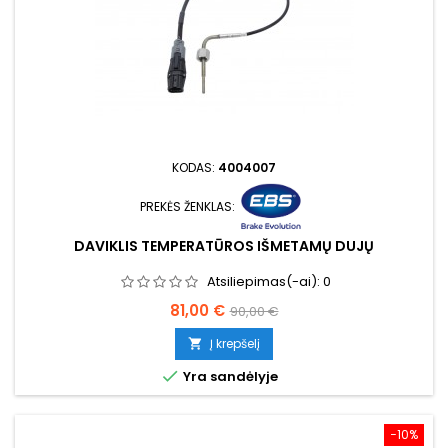
KODAS:
4004007
PREKĖS ŽENKLAS:
DAVIKLIS TEMPERATŪROS IŠMETAMŲ DUJŲ
Atsiliepimas(-ai):
0
Kaina
Bazinė
81,00 €
90,00 €
kaina
Į krepšelį


Yra sandėlyje
−10%