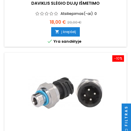
DAVIKLIS SLĖGIO DUJŲ IŠMETIMO
Atsiliepimas(-ai):
0
Kaina
Bazinė
18,00 €
20,00 €
kaina
Į krepšelį


Yra sandėlyje
−10%
FILTRAS