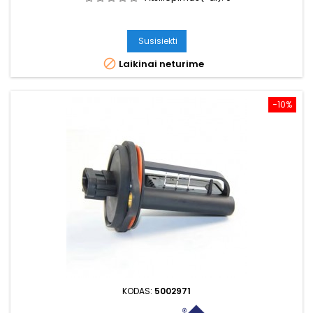
Susisiekti

Laikinai neturime
−10%
KODAS:
5002971