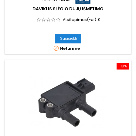
DAVIKLIS SLĖGIO DUJŲ IŠMETIMO
Atsiliepimas(-ai):
0
Susisiekti

Neturime
−10%