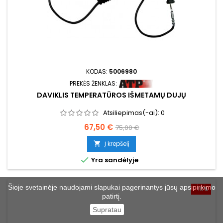
KODAS:
5006980
PREKĖS ŽENKLAS:
DAVIKLIS TEMPERATŪROS IŠMETAMŲ DUJŲ
Atsiliepimas(-ai):
0
Kaina
Bazinė
67,50 €
75,00 €
kaina
Į krepšelį


Yra sandėlyje
Šioje svetainėje naudojami slapukai pagerinantys jūsų apsipirkimo
−10%
patirtį.
Supratau