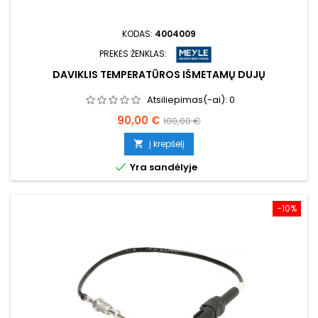
KODAS:
4004009
PREKĖS ŽENKLAS:
DAVIKLIS TEMPERATŪROS IŠMETAMŲ DUJŲ
Atsiliepimas(-ai):
0
Kaina
Bazinė
90,00 €
100,00 €
kaina
Į krepšelį


Yra sandėlyje
−10%