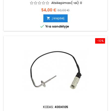
Atsiliepimas(-ai):
0
Kaina
Bazinė
54,00 €
60,00 €
kaina
Į krepšelį


Yra sandėlyje
−10%
KODAS:
4004105