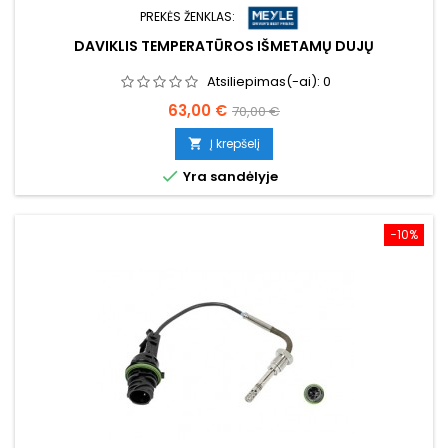
PREKĖS ŽENKLAS:
DAVIKLIS TEMPERATŪROS IŠMETAMŲ DUJŲ
Atsiliepimas(-ai):
0
Kaina
Bazinė
63,00 €
70,00 €
kaina
Į krepšelį


Yra sandėlyje
−10%