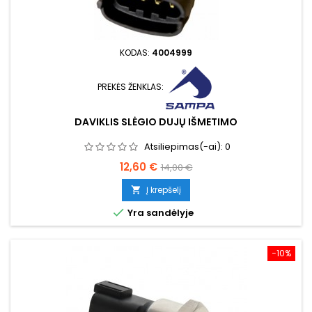
KODAS:
4004999
PREKĖS ŽENKLAS:
DAVIKLIS SLĖGIO DUJŲ IŠMETIMO
Atsiliepimas(-ai):
0
Kaina
Bazinė
12,60 €
14,00 €
kaina
Į krepšelį


Yra sandėlyje
−10%