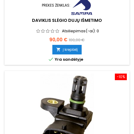
PREKĖS ŽENKLAS:
DAVIKLIS SLĖGIO DUJŲ IŠMETIMO
Atsiliepimas(-ai):
0
Kaina
Bazinė
90,00 €
100,00 €
kaina
Į krepšelį


Yra sandėlyje
−10%