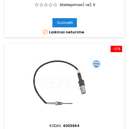
Atsiliepimas(-ai):
0
Susisiekti

Laikinai neturime
−10%
KODAS:
4003664