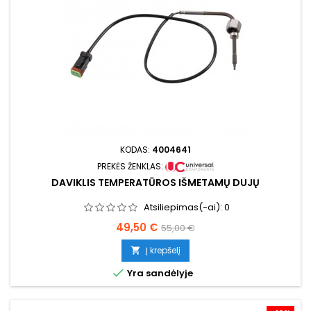
KODAS:
4004641
PREKĖS ŽENKLAS:
DAVIKLIS TEMPERATŪROS IŠMETAMŲ DUJŲ
Atsiliepimas(-ai):
0
Kaina
Bazinė
49,50 €
55,00 €
kaina
Į krepšelį


Yra sandėlyje