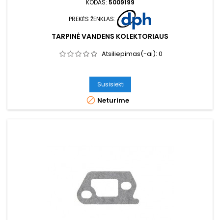
KODAS:
5009199
PREKĖS ŽENKLAS:
TARPINĖ VANDENS KOLEKTORIAUS
Atsiliepimas(-ai):
0
Susisiekti

Neturime