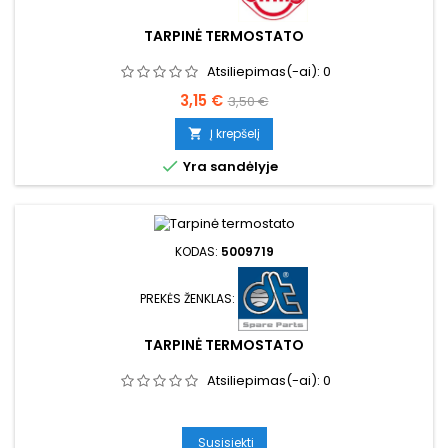
TARPINĖ TERMOSTATO
Atsiliepimas(-ai):
0
Kaina
Bazinė
3,15 €
3,50 €
kaina
Į krepšelį


Yra sandėlyje
KODAS:
5009719
PREKĖS ŽENKLAS:
TARPINĖ TERMOSTATO
Atsiliepimas(-ai):
0
Susisiekti