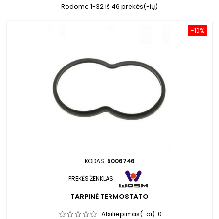
Rodoma 1-32 iš 46 prekės(-ių)
−10%
KODAS:
5006746
PREKĖS ŽENKLAS:
TARPINĖ TERMOSTATO
Atsiliepimas(-ai):
0