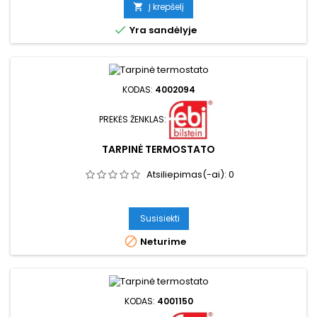
kaina
Į krepšelį


Yra sandėlyje
KODAS:
4002094
PREKĖS ŽENKLAS:
TARPINĖ TERMOSTATO
Atsiliepimas(-ai):
0
Susisiekti

Neturime
KODAS:
4001150