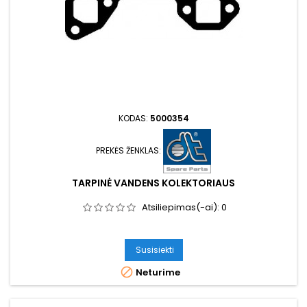
KODAS:
5000354
PREKĖS ŽENKLAS:
TARPINĖ VANDENS KOLEKTORIAUS
Atsiliepimas(-ai):
0
Susisiekti

Neturime