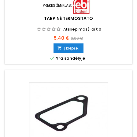
PREKĖS ŽENKLAS:
TARPINĖ TERMOSTATO
Atsiliepimas(-ai):
0
Kaina
Bazinė
5,40 €
6,00 €
kaina
Į krepšelį


Yra sandėlyje