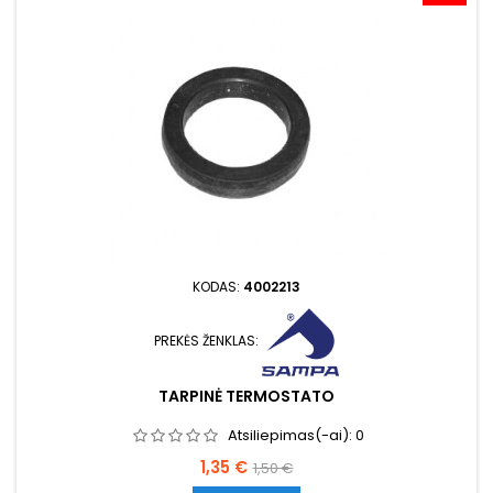
KODAS:
4002213
PREKĖS ŽENKLAS:
TARPINĖ TERMOSTATO
Atsiliepimas(-ai):
0
Kaina
Bazinė
1,35 €
1,50 €