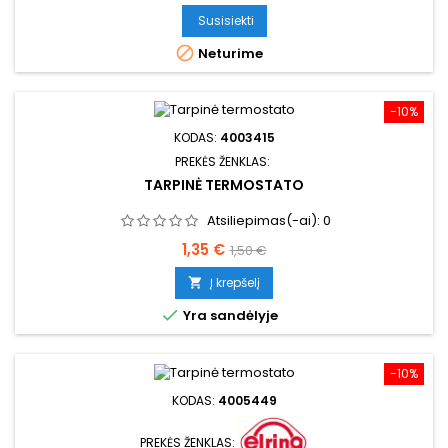
Susisiekti

Neturime
−10%
KODAS:
4003415
PREKĖS ŽENKLAS:
TARPINĖ TERMOSTATO
Atsiliepimas(-ai):
0
Kaina
Bazinė
1,35 €
1,50 €
kaina
Į krepšelį


Yra sandėlyje
−10%
KODAS:
4005449
PREKĖS ŽENKLAS: