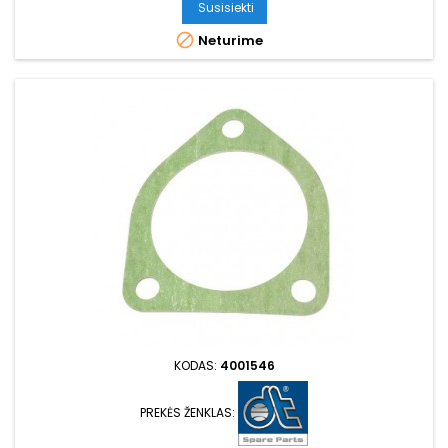
Susisiekti

Neturime
KODAS:
4001546
PREKĖS ŽENKLAS: