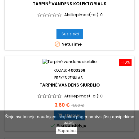
TARPINĖ VANDENS KOLEKTORIAUS
Atsiliepimas(-ai):
0
Susisiekti

Neturime
−10%
KODAS:
4003268
PREKĖS ŽENKLAS:
TARPINĖ VANDENS SIURBLIO
Atsiliepimas(-ai):
0
Kaina
Bazinė
3,60 €
4,00 €
kaina
Į krepšelį

Šioje svetainėje naudojami slapukai pagerinantys jūsų apsipirkimo
patirtį.

Yra sandėlyje
Supratau