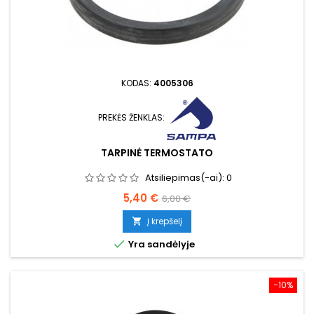
KODAS:
4005306
PREKĖS ŽENKLAS:
TARPINĖ TERMOSTATO
Atsiliepimas(-ai):
0
Kaina
Bazinė
5,40 €
6,00 €
kaina
Į krepšelį


Yra sandėlyje
−10%