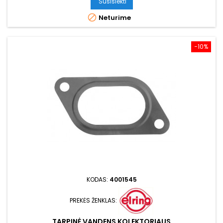
Susisiekti

Neturime
−10%
KODAS:
4001545
PREKĖS ŽENKLAS:
TARPINĖ VANDENS KOLEKTORIAUS