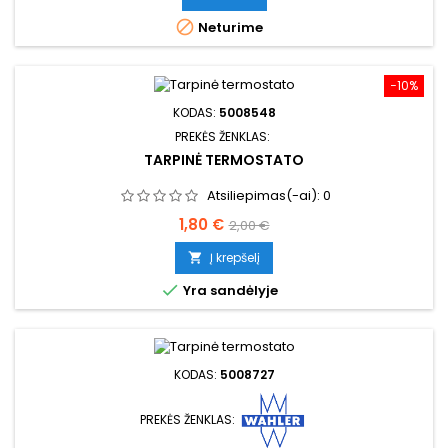

Neturime
−10%
KODAS:
5008548
PREKĖS ŽENKLAS:
TARPINĖ TERMOSTATO
Atsiliepimas(-ai):
0
Kaina
Bazinė
1,80 €
2,00 €
kaina
Į krepšelį


Yra sandėlyje
KODAS:
5008727
PREKĖS ŽENKLAS: