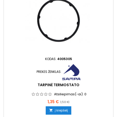
KODAS:
4005305
PREKĖS ŽENKLAS:
TARPINĖ TERMOSTATO
Atsiliepimas(-ai):
0
Kaina
Bazinė
1,35 €
1,50 €
kaina
Į krepšelį
