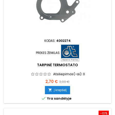
KODAS:
4002274
PREKĖS ŽENKLAS:
TARPINĖ TERMOSTATO
Atsiliepimas(-ai):
0
Kaina
Bazinė
2,70 €
3,00 €
kaina
Į krepšelį


Yra sandėlyje
−10%