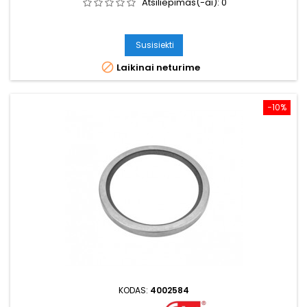
Atsiliepimas(-ai):
0
Susisiekti

Laikinai neturime
−10%
KODAS:
4002584