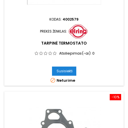
KODAS:
4002579
PREKĖS ŽENKLAS:
TARPINĖ TERMOSTATO
Atsiliepimas(-ai):
0
Susisiekti

Neturime
−10%