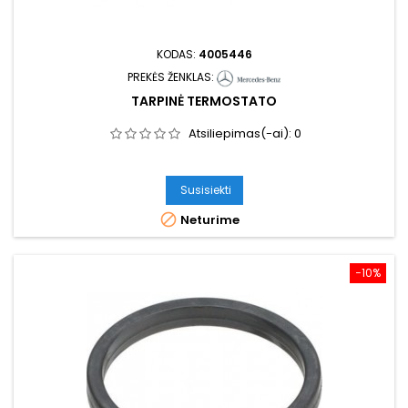
KODAS:
4005446
PREKĖS ŽENKLAS:
TARPINĖ TERMOSTATO
Atsiliepimas(-ai):
0
Susisiekti

Neturime
−10%