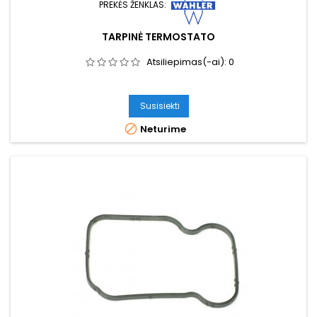
PREKĖS ŽENKLAS:
TARPINĖ TERMOSTATO
Atsiliepimas(-ai):
0
Susisiekti

Neturime