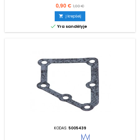
Kaina
Bazinė
0,90 €
1,00 €
kaina
Į krepšelį


Yra sandėlyje
KODAS:
5005439