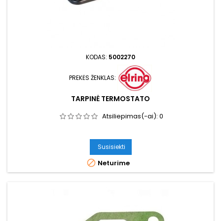
KODAS:
5002270
PREKĖS ŽENKLAS:
TARPINĖ TERMOSTATO
Atsiliepimas(-ai):
0
Susisiekti

Neturime