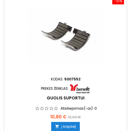
−10%
KODAS:
5007552
PREKĖS ŽENKLAS:
GUOLIS SUPORTUI
Atsiliepimas(-ai):
0
Kaina
Bazinė
10,80 €
12,00 €
kaina
Į krepšelį
