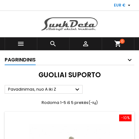

EUR €
0



shopping_cart
PAGRINDINIS
GUOLIAI SUPORTO

Pavadinimas, nuo A iki Z
Rodoma 1-5 iš 5 prekės(-ių)
−10%