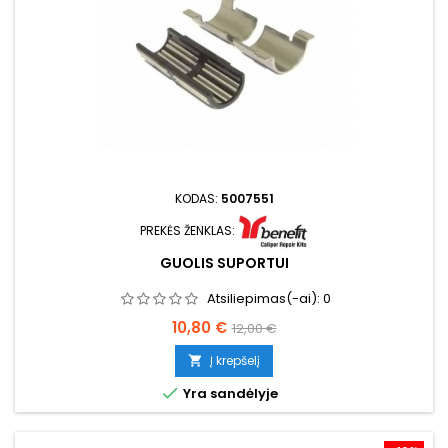
KODAS:
5007551
PREKĖS ŽENKLAS:
GUOLIS SUPORTUI
Atsiliepimas(-ai):
0
Kaina
Bazinė
10,80 €
12,00 €
kaina
Į krepšelį


Yra sandėlyje