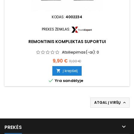
KODAS:
4002234
PREKĖS ŽENKLAS:
REMONTINIS KOMPLEKTAS SUPORTUI
Atsiliepimas(-ai):
0
Kaina
Bazinė
9,90 €
11,00 €
kaina
Į krepšelį


Yra sandėlyje
ATGAL Į VIRŠŲ


PREKĖS