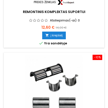
PREKĖS ŽENKLAS:
REMONTINIS KOMPLEKTAS SUPORTUI
Atsiliepimas(-ai):
0
Kaina
Bazinė
12,60 €
14,00 €
kaina
Į krepšelį


Yra sandėlyje
−10%