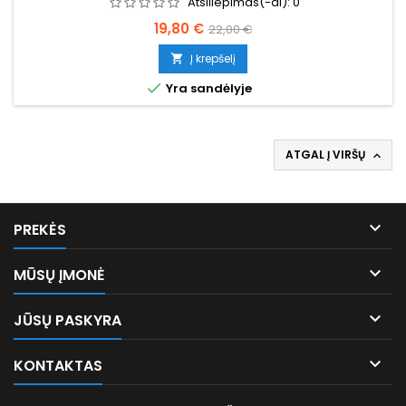
Atsiliepimas(-ai):
0
Kaina
Bazinė
19,80 €
22,00 €
kaina
Į krepšelį


Yra sandėlyje
ATGAL Į VIRŠŲ


PREKĖS

MŪSŲ ĮMONĖ

JŪSŲ PASKYRA

KONTAKTAS