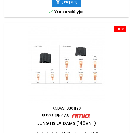
Į krepšelį


Yra sandėlyje
−10%
KODAS:
0001120
PREKĖS ŽENKLAS:
JUNGTIS LAIDAMS (140VNT)