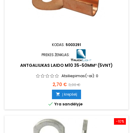
KODAS:
5003291
PREKĖS ŽENKLAS:
ANTGALIUKAS LAIDO M10 35-50MM² (5VNT)
Atsiliepimas(-ai):
0
Kaina
Bazinė
2,70 €
3,00 €
kaina
Į krepšelį


Yra sandėlyje
−10%