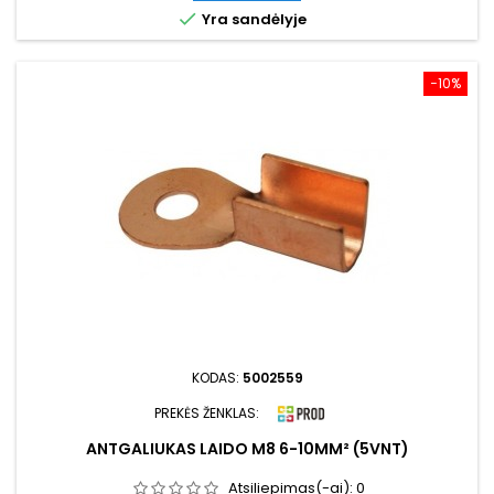

Yra sandėlyje
−10%
KODAS:
5002559
PREKĖS ŽENKLAS:
ANTGALIUKAS LAIDO M8 6-10MM² (5VNT)
Atsiliepimas(-ai):
0