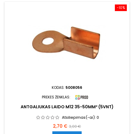
−10%
KODAS:
5008056
PREKĖS ŽENKLAS:
ANTGALIUKAS LAIDO M12 35-50MM² (5VNT)
Atsiliepimas(-ai):
0
Kaina
Bazinė
2,70 €
3,00 €
kaina