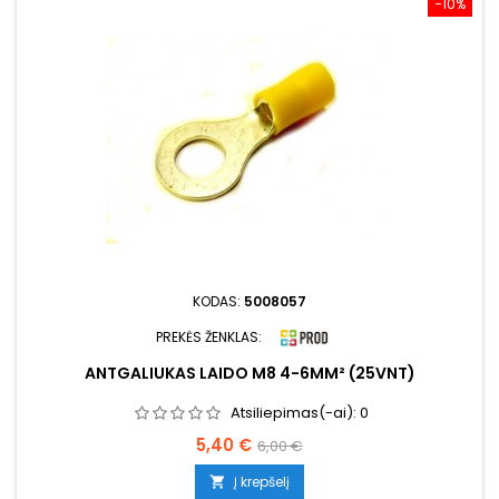
−10%
KODAS:
5008057
PREKĖS ŽENKLAS:
ANTGALIUKAS LAIDO M8 4-6MM² (25VNT)
Atsiliepimas(-ai):
0
Kaina
Bazinė
5,40 €
6,00 €
kaina
Į krepšelį
