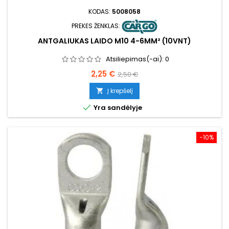
KODAS:
5008058
PREKĖS ŽENKLAS:
ANTGALIUKAS LAIDO M10 4-6MM² (10VNT)
Atsiliepimas(-ai):
0
Kaina
Bazinė
2,25 €
2,50 €
kaina
Į krepšelį


Yra sandėlyje
−10%