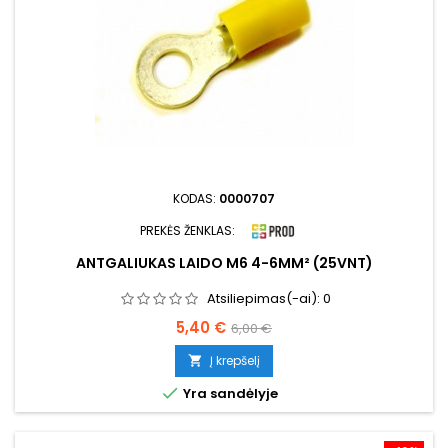
KODAS:
0000707
PREKĖS ŽENKLAS:
ANTGALIUKAS LAIDO M6 4-6MM² (25VNT)
Atsiliepimas(-ai):
0
Kaina
Bazinė
5,40 €
6,00 €
kaina
Į krepšelį


Yra sandėlyje