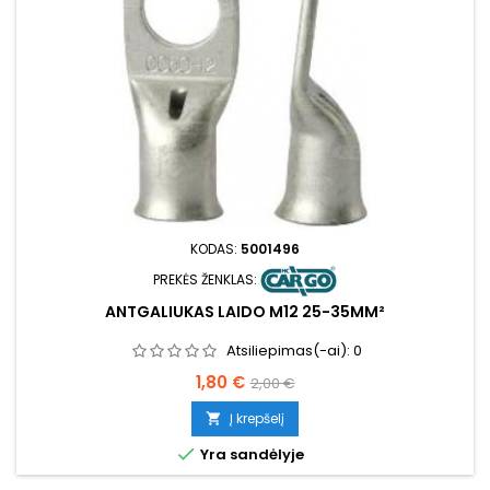
KODAS:
5001496
PREKĖS ŽENKLAS:
ANTGALIUKAS LAIDO M12 25-35MM²
Atsiliepimas(-ai):
0
Kaina
Bazinė
1,80 €
2,00 €
kaina
Į krepšelį


Yra sandėlyje