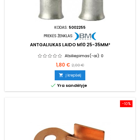
KODAS:
5002255
PREKĖS ŽENKLAS:
ANTGALIUKAS LAIDO M10 25-35MM²
Atsiliepimas(-ai):
0
Kaina
Bazinė
1,80 €
2,00 €
kaina
Į krepšelį


Yra sandėlyje
−10%