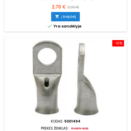
Kaina
Bazinė
2,70 €
3,00 €
kaina
Į krepšelį


Yra sandėlyje
−10%
KODAS:
5001494
PREKĖS ŽENKLAS: