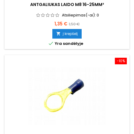
ANTGALIUKAS LAIDO M8 16-25MM²
Atsiliepimas(-ai):
0
Kaina
Bazinė
1,35 €
1,50 €
kaina
Į krepšelį


Yra sandėlyje
−10%