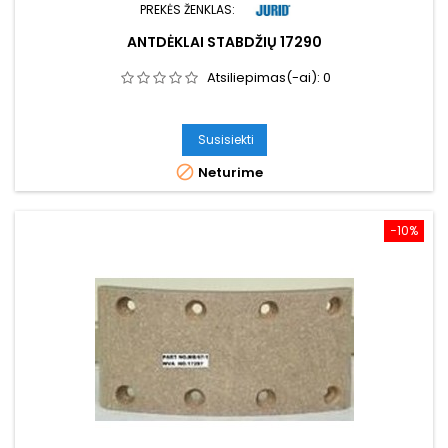
PREKĖS ŽENKLAS:
ANTDĖKLAI STABDŽIŲ 17290
Atsiliepimas(-ai):
0
Susisiekti

Neturime
−10%