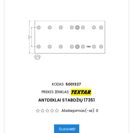
KODAS:
5001327
PREKĖS ŽENKLAS:
ANTDĖKLAI STABDŽIŲ 17351
Atsiliepimas(-ai):
0
Susisiekti