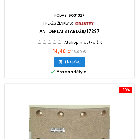
KODAS:
5001027
PREKĖS ŽENKLAS:
ANTDĖKLAI STABDŽIŲ 17297
Atsiliepimas(-ai):
0
Kaina
Bazinė
14,40 €
16,00 €
kaina
Į krepšelį


Yra sandėlyje
−10%