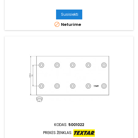
Susisiekti

Neturime
KODAS:
5001022
PREKĖS ŽENKLAS: