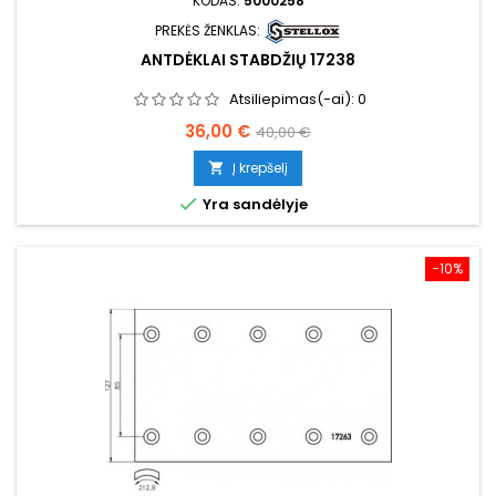
KODAS:
5000258
PREKĖS ŽENKLAS:
ANTDĖKLAI STABDŽIŲ 17238
Atsiliepimas(-ai):
0
Kaina
Bazinė
36,00 €
40,00 €
kaina
Į krepšelį


Yra sandėlyje
−10%