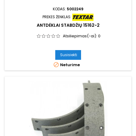
KODAS:
5002249
PREKĖS ŽENKLAS:
ANTDĖKLAI STABDŽIŲ 15162-2
Atsiliepimas(-ai):
0
Susisiekti

Neturime