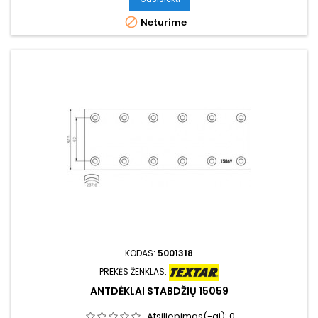

Neturime
KODAS:
5001318
PREKĖS ŽENKLAS:
ANTDĖKLAI STABDŽIŲ 15059
Atsiliepimas(-ai):
0