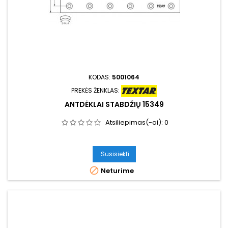
KODAS:
5001064
PREKĖS ŽENKLAS:
ANTDĖKLAI STABDŽIŲ 15349
Atsiliepimas(-ai):
0
Susisiekti

Neturime