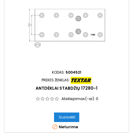
KODAS:
5004521
PREKĖS ŽENKLAS:
ANTDĖKLAI STABDŽIŲ 17280-1
Atsiliepimas(-ai):
0
Susisiekti

Neturime