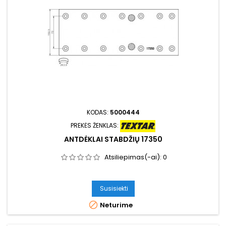
KODAS:
5000444
PREKĖS ŽENKLAS:
ANTDĖKLAI STABDŽIŲ 17350
Atsiliepimas(-ai):
0
Susisiekti

Neturime