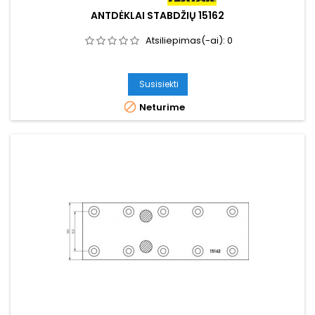
ANTDĖKLAI STABDŽIŲ 15162
Atsiliepimas(-ai):
0
Susisiekti

Neturime