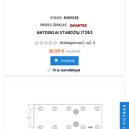
KODAS:
5001323
PREKĖS ŽENKLAS:
ANTDĖKLAI STABDŽIŲ 17263
Atsiliepimas(-ai):
0
Kaina
Bazinė
18,00 €
20,00 €
kaina
Į krepšelį


Yra sandėlyje
FILTRAS