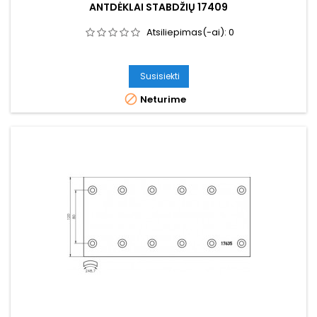
ANTDĖKLAI STABDŽIŲ 17409
Atsiliepimas(-ai):
0
Susisiekti

Neturime