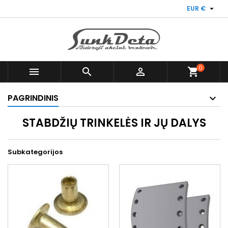

EUR €
0



shopping_cart
PAGRINDINIS
STABDŽIŲ TRINKELĖS IR JŲ DALYS
Subkategorijos