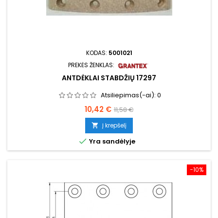
KODAS:
5001021
PREKĖS ŽENKLAS:
ANTDĖKLAI STABDŽIŲ 17297
Atsiliepimas(-ai):
0
Kaina
Bazinė
10,42 €
11,58 €
kaina
Į krepšelį


Yra sandėlyje
−10%