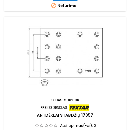

Neturime
KODAS:
5002196
PREKĖS ŽENKLAS:
ANTDĖKLAI STABDŽIŲ 17357
Atsiliepimas(-ai):
0