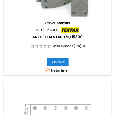
KODAS:
5002189
PREKĖS ŽENKLAS:
ANTDĖKLAI STABDŽIŲ 15300
Atsiliepimas(-ai):
0
Susisiekti

Neturime