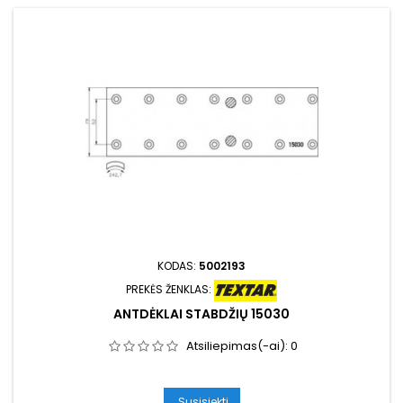
KODAS:
5002193
PREKĖS ŽENKLAS:
ANTDĖKLAI STABDŽIŲ 15030
Atsiliepimas(-ai):
0
Susisiekti