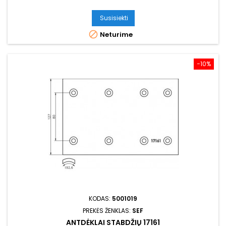
Susisiekti

Neturime
−10%
KODAS:
5001019
PREKĖS ŽENKLAS:
SEF
ANTDĖKLAI STABDŽIŲ 17161