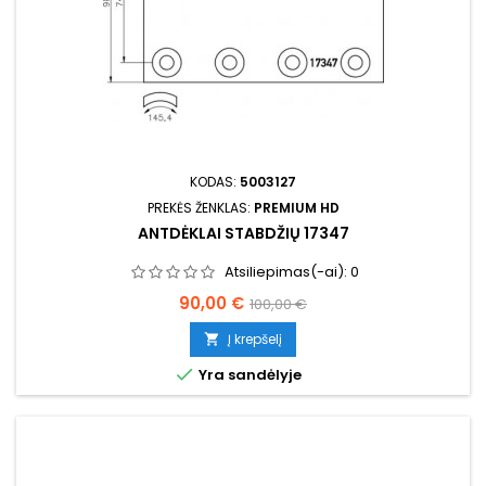
KODAS:
5003127
PREKĖS ŽENKLAS:
PREMIUM HD
ANTDĖKLAI STABDŽIŲ 17347
Atsiliepimas(-ai):
0
Kaina
Bazinė
90,00 €
100,00 €
kaina
Į krepšelį


Yra sandėlyje