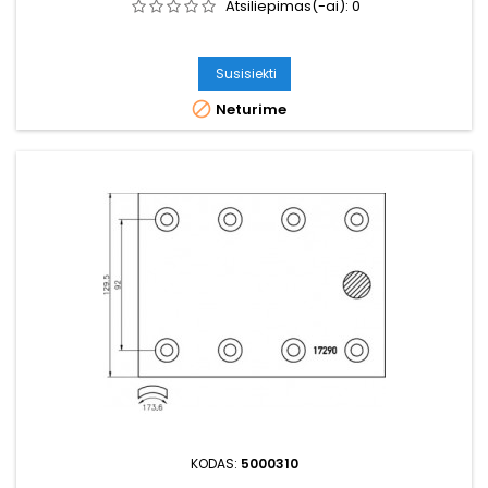
Atsiliepimas(-ai):
0
Susisiekti

Neturime
KODAS:
5000310