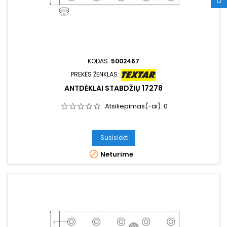
KODAS:
5002467
PREKĖS ŽENKLAS:
ANTDĖKLAI STABDŽIŲ 17278
Atsiliepimas(-ai):
0
Susisiekti

Neturime