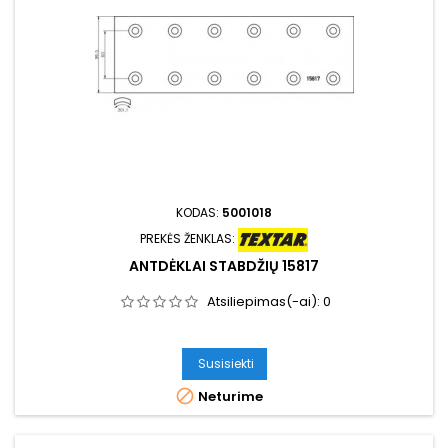
KODAS:
5001018
PREKĖS ŽENKLAS:
ANTDĖKLAI STABDŽIŲ 15817
Atsiliepimas(-ai):
0
Susisiekti

Neturime