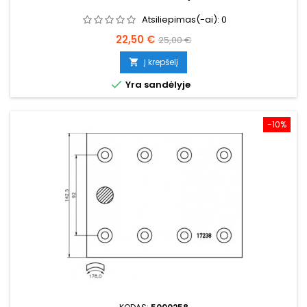
Atsiliepimas(-ai):
0
Kaina
Bazinė
22,50 €
25,00 €
kaina
Į krepšelį


Yra sandėlyje
−10%