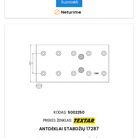
Susisiekti

Neturime
KODAS:
5002250
PREKĖS ŽENKLAS:
ANTDĖKLAI STABDŽIŲ 17287