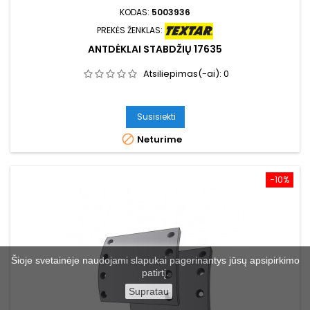
KODAS:
5003936
PREKĖS ŽENKLAS:
ANTDĖKLAI STABDŽIŲ 17635
Atsiliepimas(-ai):
0
Susisiekti

Neturime
−10%
Šioje svetainėje naudojami slapukai pagerinantys jūsų apsipirkimo
patirtį.
Supratau