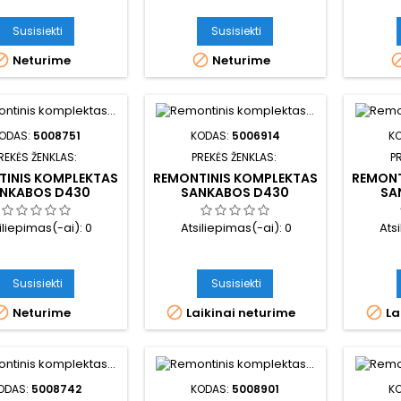
Susisiekti
Susisiekti


Neturime
Neturime
ODAS:
5008751
KODAS:
5006914
K
REKĖS ŽENKLAS:
PREKĖS ŽENKLAS:
P
TINIS KOMPLEKTAS
REMONTINIS KOMPLEKTAS
REMONT
NKABOS D430
SANKABOS D430
SA
iliepimas(-ai):
0
Atsiliepimas(-ai):
0
Ats
Susisiekti
Susisiekti



Neturime
Laikinai neturime
La
ODAS:
5008742
KODAS:
5008901
K