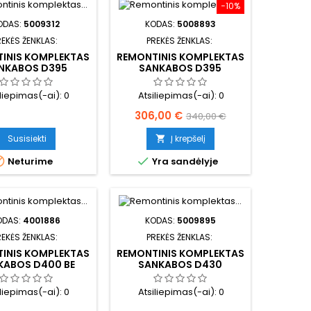
−10%
ODAS:
5009312
KODAS:
5008893
REKĖS ŽENKLAS:
PREKĖS ŽENKLAS:
INIS KOMPLEKTAS
REMONTINIS KOMPLEKTAS
NKABOS D395
SANKABOS D395
(FE105158)
iliepimas(-ai):
0
Atsiliepimas(-ai):
0
Kaina
Bazinė
306,00 €
340,00 €
kaina
Susisiekti
Į krepšelį



Neturime
Yra sandėlyje
ODAS:
4001886
KODAS:
5009895
REKĖS ŽENKLAS:
PREKĖS ŽENKLAS:
INIS KOMPLEKTAS
REMONTINIS KOMPLEKTAS
KABOS D400 BE
SANKABOS D430
GUOLIO
iliepimas(-ai):
0
Atsiliepimas(-ai):
0