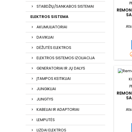
P
STABDŽIŲ/SANKABOS SISTEMAI
REMON
SA
ELEKTROS SISTEMA
Ats
AKUMULIATORIAI
DAVIKLIAI
DĖŽUTĖS ELEKTROS
ELEKTROS SISTEMOS IZOLIACIJA
GENERATORIAI IR JŲ DALYS
ĮTAMPOS KEITIKLIAI
K
P
JUNGIKLIAI
REMON
SA
JUNGTYS
KABELIAI IR ADAPTORIAI
Ats
LEMPUTĖS
LIZDAI ELEKTROS