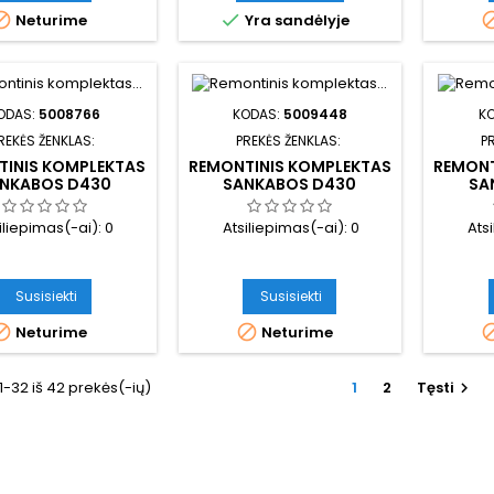


Neturime
Yra sandėlyje
ODAS:
5008766
KODAS:
5009448
K
REKĖS ŽENKLAS:
PREKĖS ŽENKLAS:
P
TINIS KOMPLEKTAS
REMONTINIS KOMPLEKTAS
REMONT
NKABOS D430
SANKABOS D430
SA
iliepimas(-ai):
0
Atsiliepimas(-ai):
0
Ats
Susisiekti
Susisiekti


Neturime
Neturime
-32 iš 42 prekės(-ių)
1
2
Tęsti
