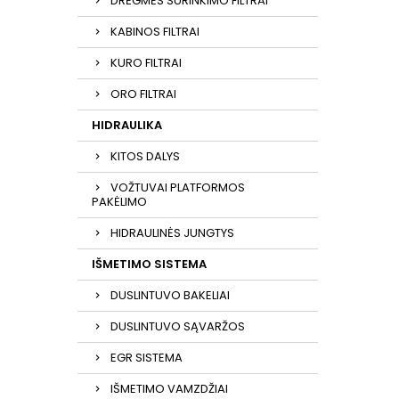
DRĖGMĖS SURINKIMO FILTRAI
KABINOS FILTRAI
KURO FILTRAI
ORO FILTRAI
HIDRAULIKA
KITOS DALYS
VOŽTUVAI PLATFORMOS
PAKĖLIMO
HIDRAULINĖS JUNGTYS
IŠMETIMO SISTEMA
DUSLINTUVO BAKELIAI
DUSLINTUVO SĄVARŽOS
EGR SISTEMA
IŠMETIMO VAMZDŽIAI