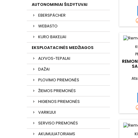
AUTONOMINIAI ŠILDYTUVAI
EBERSPÄCHER
WEBASTO
KURO BAKELIAI
K
EKSPLOATACINĖS MEDŽIAGOS
P
ALYVOS-TEPALAI
REMON
SA
DAŽAI
Ats
PLOVIMO PRIEMONĖS
ŽIEMOS PRIEMONĖS
HIGIENOS PRIEMONĖS
VARIKLIUI
SERVISO PRIEMONĖS
AKUMULIATORIAMS
K