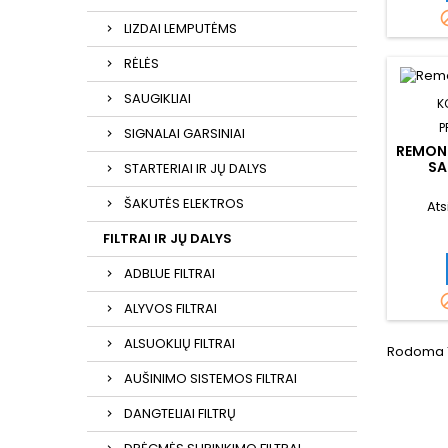
LIZDAI LEMPUTĖMS
RĖLĖS
SAUGIKLIAI
K
P
SIGNALAI GARSINIAI
REMON
SA
STARTERIAI IR JŲ DALYS
ŠAKUTĖS ELEKTROS
Ats
FILTRAI IR JŲ DALYS
ADBLUE FILTRAI
ALYVOS FILTRAI
ALSUOKLIŲ FILTRAI
Rodoma 1
AUŠINIMO SISTEMOS FILTRAI
DANGTELIAI FILTRŲ