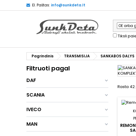
El. Paštas:
info@sunkdeta.lt
Tiksli pa
Pagrindinis
TRANSMISIJA
SANKABOS DALYS
Filtruoti pagal
DAF
Rasta 42 
SCANIA
IVECO
K
P
MAN
REMON
SA