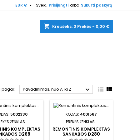

EUR €
Sveiki,
Prisijungti
arba
Sukurti paskyrą
shopping_cart
Krepšelis:
0
Prekės - 0,00 €



i pagal:
Pavadinimas, nuo A iki Z
ODAS:
5002330
KODAS:
4001567
REKĖS ŽENKLAS:
PREKĖS ŽENKLAS:
INIS KOMPLEKTAS
REMONTINIS KOMPLEKTAS
NKABOS D268
SANKABOS D280