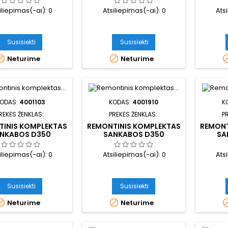
iliepimas(-ai):
0
Atsiliepimas(-ai):
0
Ats
Susisiekti
Susisiekti


Neturime
Neturime
ODAS:
4001103
KODAS:
4001910
K
REKĖS ŽENKLAS:
PREKĖS ŽENKLAS:
P
TINIS KOMPLEKTAS
REMONTINIS KOMPLEKTAS
REMONT
NKABOS D350
SANKABOS D350
SA
iliepimas(-ai):
0
Atsiliepimas(-ai):
0
Ats
Susisiekti
Susisiekti


Neturime
Neturime