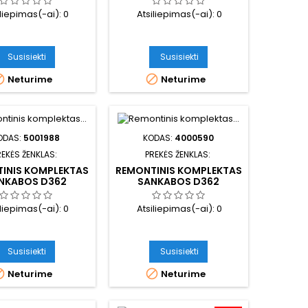
iliepimas(-ai):
0
Atsiliepimas(-ai):
0
Susisiekti
Susisiekti


Neturime
Neturime
ODAS:
5001988
KODAS:
4000590
REKĖS ŽENKLAS:
PREKĖS ŽENKLAS:
INIS KOMPLEKTAS
REMONTINIS KOMPLEKTAS
NKABOS D362
SANKABOS D362
iliepimas(-ai):
0
Atsiliepimas(-ai):
0
Susisiekti
Susisiekti


Neturime
Neturime