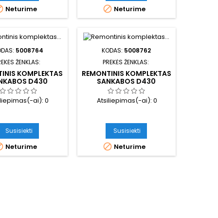


Neturime
Neturime
ODAS:
5008764
KODAS:
5008762
REKĖS ŽENKLAS:
PREKĖS ŽENKLAS:
INIS KOMPLEKTAS
REMONTINIS KOMPLEKTAS
NKABOS D430
SANKABOS D430
iliepimas(-ai):
0
Atsiliepimas(-ai):
0
Susisiekti
Susisiekti


Neturime
Neturime