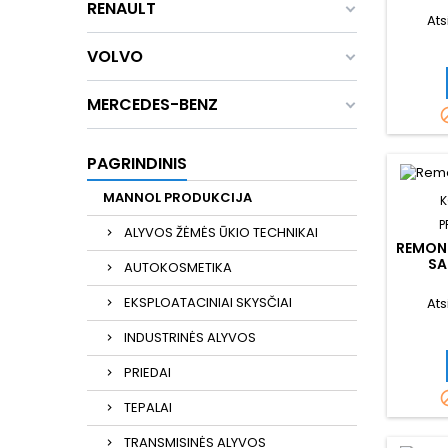
RENAULT
Ats
VOLVO
MERCEDES-BENZ
PAGRINDINIS
MANNOL PRODUKCIJA
K
P
ALYVOS ŽĖMĖS ŪKIO TECHNIKAI
REMON
SA
AUTOKOSMETIKA
EKSPLOATACINIAI SKYSČIAI
Ats
INDUSTRINĖS ALYVOS
PRIEDAI
TEPALAI
TRANSMISINĖS ALYVOS