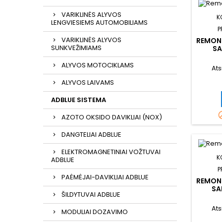
VARIKLINĖS ALYVOS
K
LENGVIESIEMS AUTOMOBILIAMS
P
VARIKLINĖS ALYVOS
REMON
SUNKVEŽIMIAMS
SA
ALYVOS MOTOCIKLAMS
Ats
ALYVOS LAIVAMS
ADBLUE SISTEMA
AZOTO OKSIDO DAVIKLIAI (NOX)
DANGTELIAI ADBLUE
ELEKTROMAGNETINIAI VOŽTUVAI
K
ADBLUE
P
PAĖMĖJAI-DAVIKLIAI ADBLUE
REMON
SA
ŠILDYTUVAI ADBLUE
Ats
MODULIAI DOZAVIMO