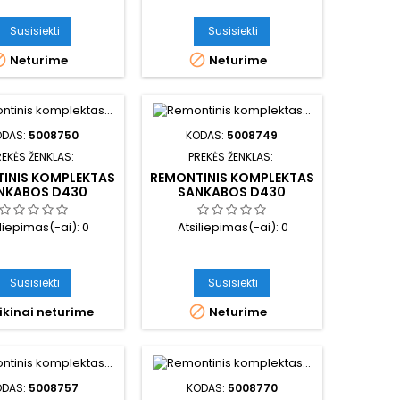
Susisiekti
Susisiekti


Neturime
Neturime
ODAS:
5008750
KODAS:
5008749
REKĖS ŽENKLAS:
PREKĖS ŽENKLAS:
INIS KOMPLEKTAS
REMONTINIS KOMPLEKTAS
NKABOS D430
SANKABOS D430
iliepimas(-ai):
0
Atsiliepimas(-ai):
0
Susisiekti
Susisiekti

ikinai neturime
Neturime
ODAS:
5008757
KODAS:
5008770