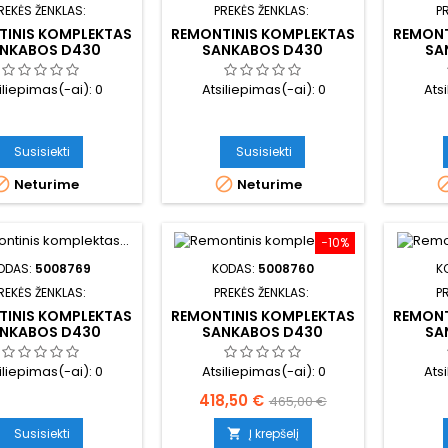
REKĖS ŽENKLAS:
PREKĖS ŽENKLAS:
P
TINIS KOMPLEKTAS
REMONTINIS KOMPLEKTAS
REMONT
NKABOS D430
SANKABOS D430
SA
iliepimas(-ai):
0
Atsiliepimas(-ai):
0
Ats
Susisiekti
Susisiekti


Neturime
Neturime
−10%
ODAS:
5008769
KODAS:
5008760
K
REKĖS ŽENKLAS:
PREKĖS ŽENKLAS:
P
TINIS KOMPLEKTAS
REMONTINIS KOMPLEKTAS
REMONT
NKABOS D430
SANKABOS D430
SA
iliepimas(-ai):
0
Atsiliepimas(-ai):
0
Ats
Kaina
Bazinė
418,50 €
465,00 €
kaina
Susisiekti
Į krepšelį
