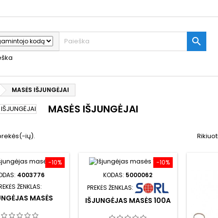

ieška
MASĖS IŠJUNGĖJAI
MASĖS IŠJUNGĖJAI
prekės(-ių).
Rikiuot
−10%
−10%
ODAS:
4003776
KODAS:
5000062
REKĖS ŽENKLAS:
PREKĖS ŽENKLAS:
UNGĖJAS MASĖS
IŠJUNGĖJAS MASĖS 100A