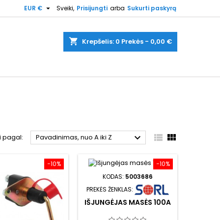

EUR €
Sveiki,
Prisijungti
arba
Sukurti paskyrą
shopping_cart
Krepšelis:
0
Prekės - 0,00 €



i pagal:
Pavadinimas, nuo A iki Z
−10%
−10%
KODAS:
5003686
PREKĖS ŽENKLAS:
IŠJUNGĖJAS MASĖS 100A