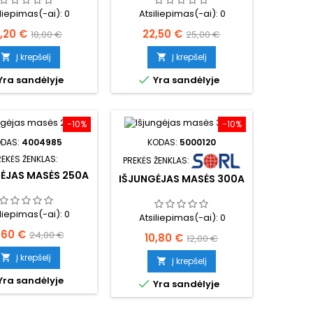
iliepimas(-ai):
0
Atsiliepimas(-ai):
0
aina
Bazinė
Kaina
Bazinė
6,20 €
22,50 €
18,00 €
25,00 €
kaina
kaina
Į krepšelį
Į krepšelį



Yra sandėlyje
Yra sandėlyje
−10%
−10%
ODAS:
4004985
KODAS:
5000120
REKĖS ŽENKLAS:
PREKĖS ŽENKLAS:
ĖJAS MASĖS 250A
IŠJUNGĖJAS MASĖS 300A
iliepimas(-ai):
0
Atsiliepimas(-ai):
0
ina
Bazinė
,60 €
24,00 €
Kaina
Bazinė
10,80 €
12,00 €
kaina
kaina
Į krepšelį

Į krepšelį

Yra sandėlyje

Yra sandėlyje