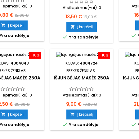
iliepimas(-ai):
0
Ats
Atsiliepimas(-ai):
0
aina
Bazinė
K
0,80 €
1
12,00 €
Kaina
Bazinė
13,50 €
15,00 €
kaina
kaina
Į krepšelį

Į krepšelį


Yra sandėlyje

Yra sandėlyje
−10%
−10%
ODAS:
4004048
KODAS:
4004724
K
REKĖS ŽENKLAS:
PREKĖS ŽENKLAS:
P
GĖJAS MASĖS 250A
IŠJUNGĖJAS MASĖS 250A
IŠJUNG
iliepimas(-ai):
0
Atsiliepimas(-ai):
0
Ats
aina
Bazinė
Kaina
Bazinė
Ka
2,50 €
9,00 €
21
25,00 €
10,00 €
kaina
kaina
Į krepšelį
Į krepšelį




Yra sandėlyje
Yra sandėlyje