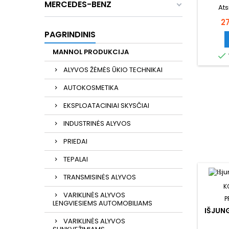
MERCEDES-BENZ
Ats
Ka
2
PAGRINDINIS
MANNOL PRODUKCIJA

ALYVOS ŽĖMĖS ŪKIO TECHNIKAI
AUTOKOSMETIKA
EKSPLOATACINIAI SKYSČIAI
INDUSTRINĖS ALYVOS
PRIEDAI
TEPALAI
TRANSMISINĖS ALYVOS
K
VARIKLINĖS ALYVOS
P
LENGVIESIEMS AUTOMOBILIAMS
IŠJUN
VARIKLINĖS ALYVOS