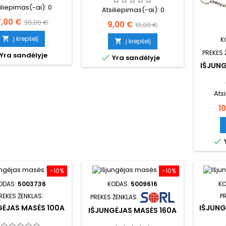
iliepimas(-ai):
0
Atsiliepimas(-ai):
0
ina
Bazinė
7,00 €
30,00 €
Kaina
Bazinė
9,00 €
10,00 €
kaina
kaina
Į krepšelį

K
Į krepšelį

PREKĖS 
Yra sandėlyje

Yra sandėlyje
IŠJUNG
Ats
K
1

−10%
−10%
ODAS:
5003736
KODAS:
5009616
K
REKĖS ŽENKLAS:
P
PREKĖS ŽENKLAS:
GĖJAS MASĖS 100A
IŠJUNG
IŠJUNGĖJAS MASĖS 160A