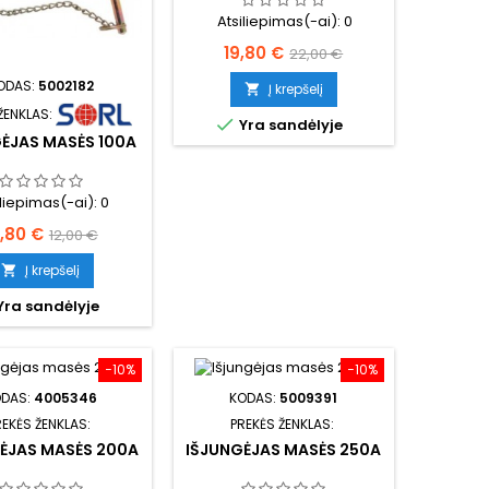
Atsiliepimas(-ai):
0
Kaina
Bazinė
19,80 €
22,00 €
kaina
ODAS:
5002182
Į krepšelį

ŽENKLAS:

Yra sandėlyje
ĖJAS MASĖS 100A
iliepimas(-ai):
0
aina
Bazinė
0,80 €
12,00 €
kaina
Į krepšelį

Yra sandėlyje
−10%
−10%
ODAS:
4005346
KODAS:
5009391
REKĖS ŽENKLAS:
PREKĖS ŽENKLAS:
ĖJAS MASĖS 200A
IŠJUNGĖJAS MASĖS 250A