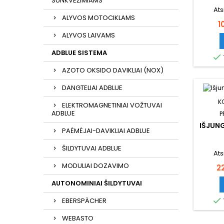
SUNKVEŽIMIAMS
Ats
ALYVOS MOTOCIKLAMS
K
1
ALYVOS LAIVAMS
ADBLUE SISTEMA

AZOTO OKSIDO DAVIKLIAI (NOX)
DANGTELIAI ADBLUE
K
ELEKTROMAGNETINIAI VOŽTUVAI
ADBLUE
P
IŠJUN
PAĖMĖJAI-DAVIKLIAI ADBLUE
ŠILDYTUVAI ADBLUE
Ats
MODULIAI DOZAVIMO
K
2
AUTONOMINIAI ŠILDYTUVAI

EBERSPÄCHER
WEBASTO