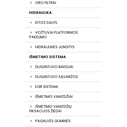
ORO FILTRAI
HIDRAULIKA
KITOS DALYS
VOŽTUVAI PLATFORMOS
PAKĖLIMO
HIDRAULINĖS JUNGTYS
IŠMETIMO SISTEMA
DUSLINTUVO BAKELIAI
DUSLINTUVO SĄVARŽOS
EGR SISTEMA
IŠMETIMO VAMZDŽIAI
IŠMETIMO VAMZDŽIŲ
FIKSACIJOS ŽIEDAI
PAGALVĖS GUMINĖS