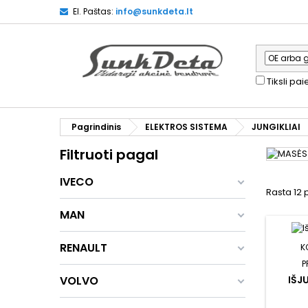
El. Paštas:
info@sunkdeta.lt
Tiksli pa
Pagrindinis
ELEKTROS SISTEMA
JUNGIKLIAI
Filtruoti pagal
IVECO
Rasta 12 
MAN
RENAULT
K
P
VOLVO
IŠJ