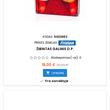
KODAS:
5002952
PREKĖS ŽENKLAS:
ŽIBINTAS GALINIS D.P.
Atsiliepimas(-ai):
0
Kaina
Bazinė
18,00 €
20,00 €
kaina
Į krepšelį


Yra sandėlyje