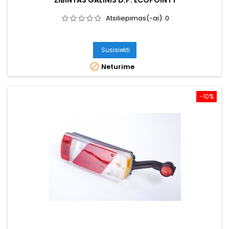
ŽIBINTAS GALINIS D.P. ECOPOINT I
Atsiliepimas(-ai):
0
Susisiekti

Neturime
−10%