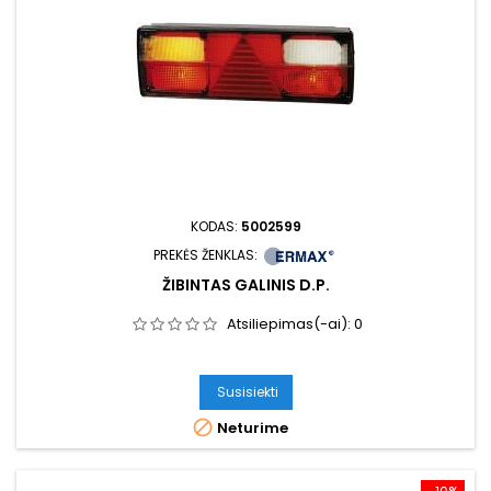
KODAS:
5002599
PREKĖS ŽENKLAS:
ŽIBINTAS GALINIS D.P.
Atsiliepimas(-ai):
0
Susisiekti

Neturime