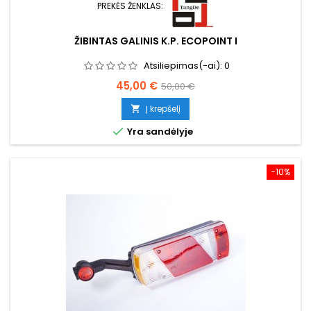
PREKĖS ŽENKLAS:
ŽIBINTAS GALINIS K.P. ECOPOINT I
Atsiliepimas(-ai):
0
Kaina
Bazinė
45,00 €
50,00 €
kaina
Į krepšelį


Yra sandėlyje
−10%