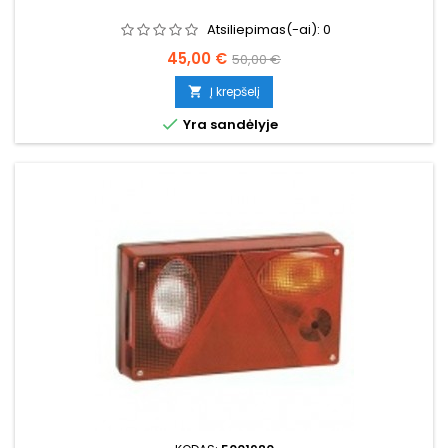
Atsiliepimas(-ai):
0
Kaina
Bazinė
45,00 €
50,00 €
kaina
Į krepšelį


Yra sandėlyje