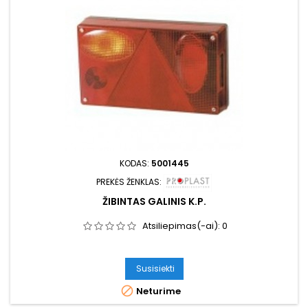
KODAS:
5001445
PREKĖS ŽENKLAS:
ŽIBINTAS GALINIS K.P.
Atsiliepimas(-ai):
0
Susisiekti

Neturime