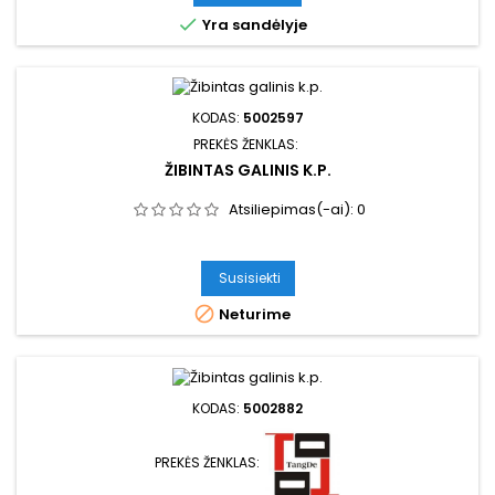

Yra sandėlyje
KODAS:
5002597
PREKĖS ŽENKLAS:
ŽIBINTAS GALINIS K.P.
Atsiliepimas(-ai):
0
Susisiekti

Neturime
KODAS:
5002882
PREKĖS ŽENKLAS: