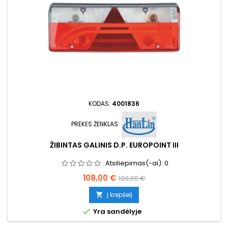
KODAS:
4001836
PREKĖS ŽENKLAS:
ŽIBINTAS GALINIS D.P. EUROPOINT III
Atsiliepimas(-ai):
0
Kaina
Bazinė
108,00 €
120,00 €
kaina
Į krepšelį


Yra sandėlyje