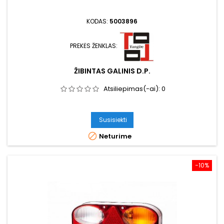
KODAS:
5003896
PREKĖS ŽENKLAS:
ŽIBINTAS GALINIS D.P.
Atsiliepimas(-ai):
0
Susisiekti

Neturime
−10%