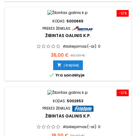
−10%
KODAS:
5000665
PREKĖS ŽENKLAS:
ŽIBINTAS GALINIS K.P.
Atsiliepimas(-ai):
0
Kaina
Bazinė
36,00 €
40,00 €
kaina
Į krepšelį


Yra sandėlyje
−10%
KODAS:
5002953
PREKĖS ŽENKLAS:
ŽIBINTAS GALINIS K.P.
Atsiliepimas(-ai):
0
Kaina
Bazinė
18,00 €
20,00 €