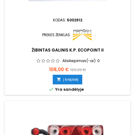
KODAS:
5002912
PREKĖS ŽENKLAS:
ŽIBINTAS GALINIS K.P. ECOPOINT II
Atsiliepimas(-ai):
0
Kaina
Bazinė
108,00 €
120,00 €
kaina
Į krepšelį


Yra sandėlyje