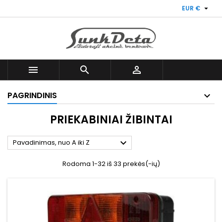

EUR €



PAGRINDINIS
PRIEKABINIAI ŽIBINTAI

Pavadinimas, nuo A iki Z
Rodoma 1-32 iš 33 prekės(-ių)