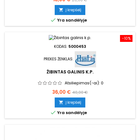
kaina
Į krepšelį


Yra sandėlyje
−10%
KODAS:
5000453
PREKĖS ŽENKLAS:
ŽIBINTAS GALINIS K.P.
Atsiliepimas(-ai):
0
Kaina
Bazinė
36,00 €
40,00 €
kaina
Į krepšelį


Yra sandėlyje