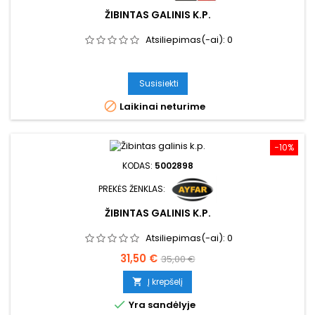
ŽIBINTAS GALINIS K.P.
Atsiliepimas(-ai):
0
Susisiekti

Laikinai neturime
−10%
KODAS:
5002898
PREKĖS ŽENKLAS:
ŽIBINTAS GALINIS K.P.
Atsiliepimas(-ai):
0
Kaina
Bazinė
31,50 €
35,00 €
kaina
Į krepšelį


Yra sandėlyje