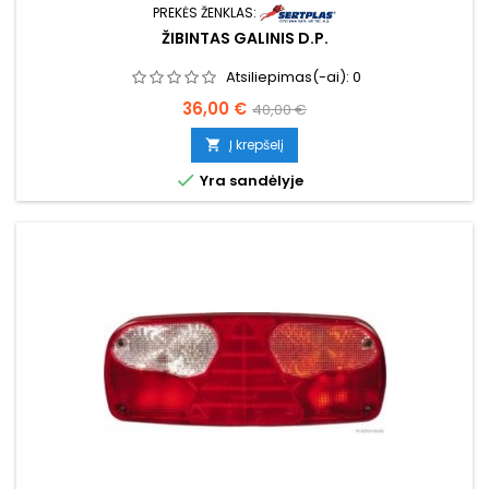
PREKĖS ŽENKLAS:
ŽIBINTAS GALINIS D.P.
Atsiliepimas(-ai):
0
Kaina
Bazinė
36,00 €
40,00 €
kaina
Į krepšelį


Yra sandėlyje