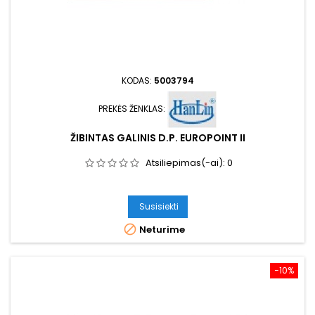
KODAS:
5003794
PREKĖS ŽENKLAS:
ŽIBINTAS GALINIS D.P. EUROPOINT II
Atsiliepimas(-ai):
0
Susisiekti

Neturime
−10%