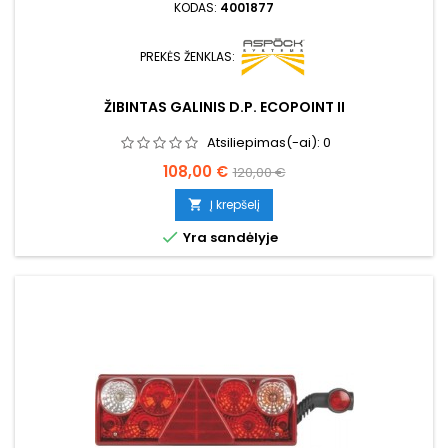
KODAS:
4001877
PREKĖS ŽENKLAS:
ŽIBINTAS GALINIS D.P. ECOPOINT II
Atsiliepimas(-ai):
0
Kaina
Bazinė
108,00 €
120,00 €
kaina
Į krepšelį


Yra sandėlyje