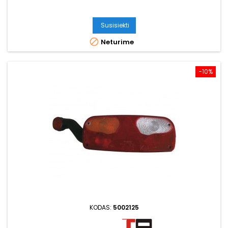
Susisiekti

Neturime
−10%
KODAS:
5002125