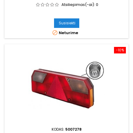
Atsiliepimas(-ai):
0
Susisiekti

Neturime
−10%
KODAS:
5007278