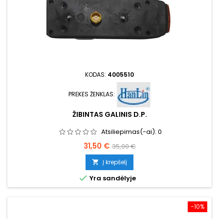
KODAS:
4005510
PREKĖS ŽENKLAS:
ŽIBINTAS GALINIS D.P.
Atsiliepimas(-ai):
0
Kaina
Bazinė
31,50 €
35,00 €
kaina
Į krepšelį


Yra sandėlyje
−10%