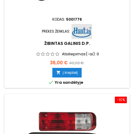
KODAS:
5001776
PREKĖS ŽENKLAS:
ŽIBINTAS GALINIS D.P.
Atsiliepimas(-ai):
0
Kaina
Bazinė
36,00 €
40,00 €
kaina
Į krepšelį


Yra sandėlyje
−10%