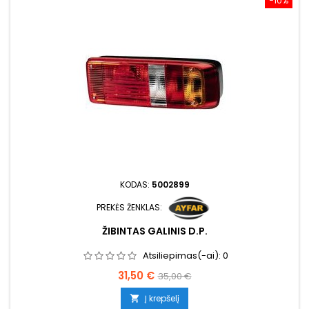
−10%
KODAS:
5002899
PREKĖS ŽENKLAS:
ŽIBINTAS GALINIS D.P.
Atsiliepimas(-ai):
0
Kaina
Bazinė
31,50 €
35,00 €
kaina
Į krepšelį
