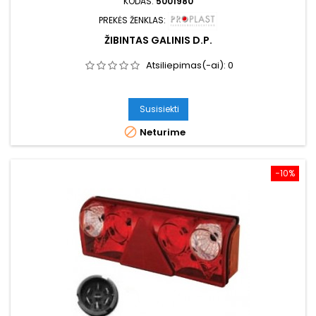
KODAS:
5001980
PREKĖS ŽENKLAS:
ŽIBINTAS GALINIS D.P.
Atsiliepimas(-ai):
0
Susisiekti

Neturime
−10%