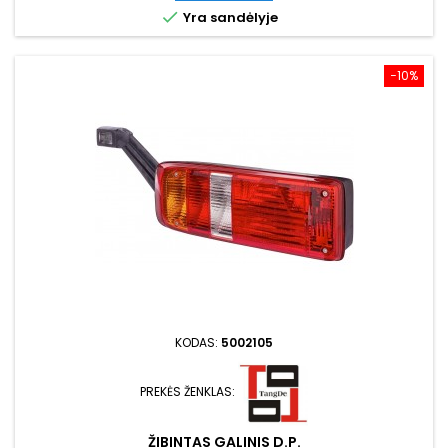

Yra sandėlyje
−10%
KODAS:
5002105
PREKĖS ŽENKLAS:
ŽIBINTAS GALINIS D.P.