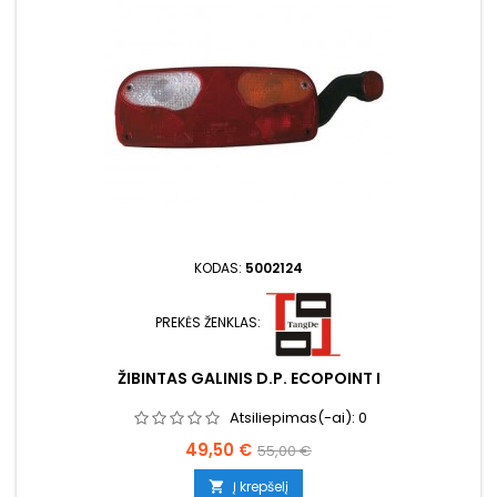
KODAS:
5002124
PREKĖS ŽENKLAS:
ŽIBINTAS GALINIS D.P. ECOPOINT I
Atsiliepimas(-ai):
0
Kaina
Bazinė
49,50 €
55,00 €
kaina
Į krepšelį
