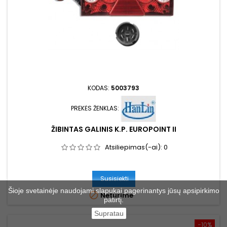
KODAS:
5003793
PREKĖS ŽENKLAS:
ŽIBINTAS GALINIS K.P. EUROPOINT II
Atsiliepimas(-ai):
0
Susisiekti
Šioje svetainėje naudojami slapukai pagerinantys jūsų apsipirkimo

Neturime
patirtį.
Supratau
−10%