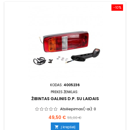
−10%
KODAS:
4005236
PREKĖS ŽENKLAS:
ŽIBINTAS GALINIS D.P. SU LAIDAIS
Atsiliepimas(-ai):
0
Kaina
Bazinė
49,50 €
55,00 €
kaina
Į krepšelį
