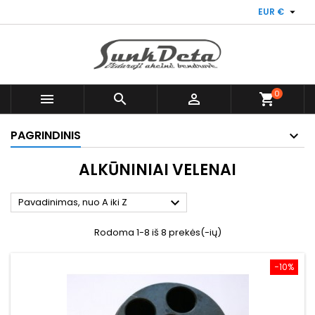

EUR €
0



shopping_cart
PAGRINDINIS
ALKŪNINIAI VELENAI

Pavadinimas, nuo A iki Z
Rodoma 1-8 iš 8 prekės(-ių)
−10%