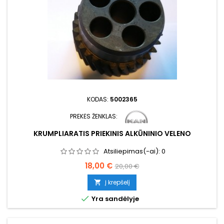
KODAS:
5002365
PREKĖS ŽENKLAS:
KRUMPLIARATIS PRIEKINIS ALKŪNINIO VELENO
Atsiliepimas(-ai):
0
Kaina
Bazinė
18,00 €
20,00 €
kaina
Į krepšelį


Yra sandėlyje