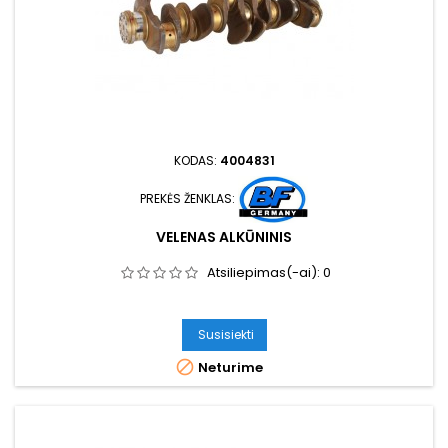
KODAS:
4004831
PREKĖS ŽENKLAS:
VELENAS ALKŪNINIS
Atsiliepimas(-ai):
0
Susisiekti

Neturime