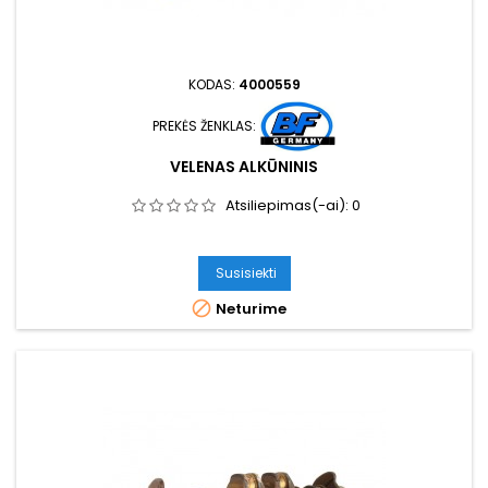
KODAS:
4000559
PREKĖS ŽENKLAS:
VELENAS ALKŪNINIS
Atsiliepimas(-ai):
0
Susisiekti

Neturime