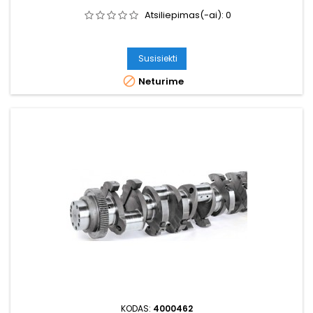
Atsiliepimas(-ai):
0
Susisiekti

Neturime
KODAS:
4000462