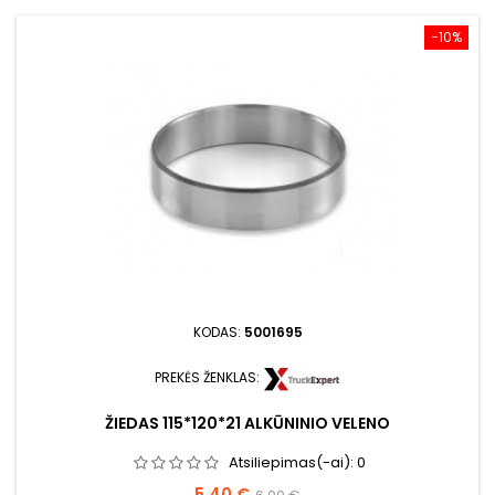
−10%
KODAS:
5001695
PREKĖS ŽENKLAS:
ŽIEDAS 115*120*21 ALKŪNINIO VELENO
Atsiliepimas(-ai):
0
Kaina
Bazinė
5,40 €