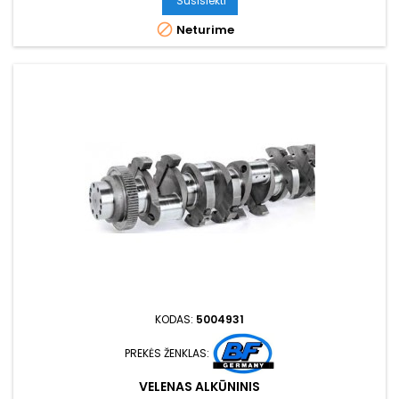
Susisiekti

Neturime
KODAS:
5004931
PREKĖS ŽENKLAS:
VELENAS ALKŪNINIS