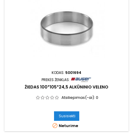
KODAS:
5001694
PREKĖS ŽENKLAS:
ŽIEDAS 100*105*24,5 ALKŪNINIO VELENO
Atsiliepimas(-ai):
0
Susisiekti

Neturime