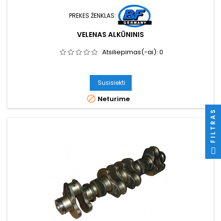
PREKĖS ŽENKLAS:
VELENAS ALKŪNINIS
Atsiliepimas(-ai):
0
Susisiekti

Neturime
FILTRAS