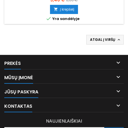
6,00 €
kaina
Į krepšelį


Yra sandėlyje
ATGAL Į VIRŠŲ


PREKĖS

MŪSŲ ĮMONĖ

JŪSŲ PASKYRA

KONTAKTAS
NAUJIENLAIŠKIAI