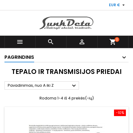

EUR €
0



shopping_cart
PAGRINDINIS
TEPALO IR TRANSMISIJOS PRIEDAI

Pavadinimas, nuo A iki Z
Rodoma 1-4 iš 4 prekės(-ių)
−10%