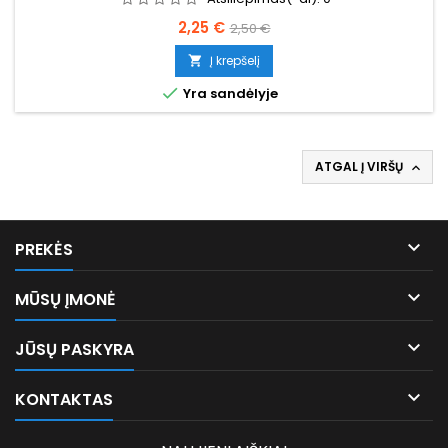
Kaina
Bazinė
2,25 €
2,50 €
kaina
Į krepšelį


Yra sandėlyje
ATGAL Į VIRŠŲ


PREKĖS

MŪSŲ ĮMONĖ

JŪSŲ PASKYRA

KONTAKTAS