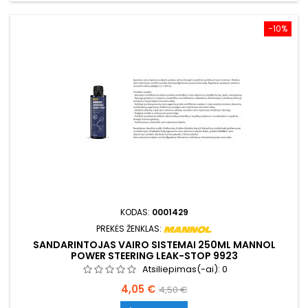
−10%
KODAS:
0001429
PREKĖS ŽENKLAS:
SANDARINTOJAS VAIRO SISTEMAI 250ML MANNOL
POWER STEERING LEAK-STOP 9923
Atsiliepimas(-ai):
0
Kaina
Bazinė
4,05 €
4,50 €
kaina