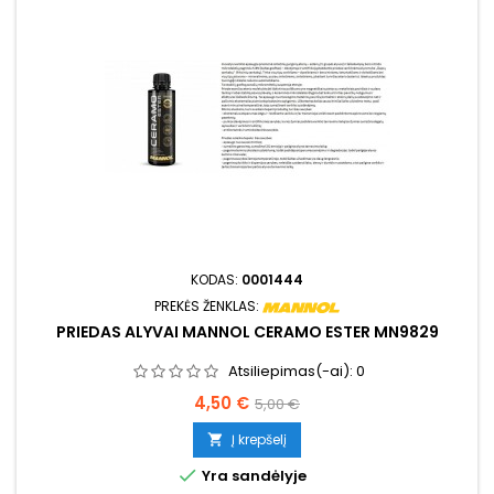
KODAS:
0001444
PREKĖS ŽENKLAS:
PRIEDAS ALYVAI MANNOL CERAMO ESTER MN9829
Atsiliepimas(-ai):
0
Kaina
Bazinė
4,50 €
5,00 €
kaina
Į krepšelį


Yra sandėlyje