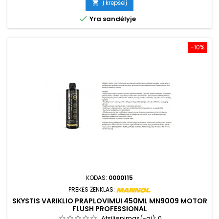
Į krepšelį


Yra sandėlyje
−10%
KODAS:
0000115
PREKĖS ŽENKLAS:
SKYSTIS VARIKLIO PRAPLOVIMUI 450ML MN9009 MOTOR
FLUSH PROFESSIONAL
Atsiliepimas(-ai):
0