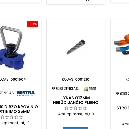
−10%
ODAS:
0001504
KODAS:
0001210
K
PREKĖS ŽENKLAS:
 ŽENKLAS:
PREKĖS 
LYNAS Ø12MM
NERŪDIJANČIO PLIENO
LIS DIRŽO KROVINIO
STROP
IRTINIMO 25MM
Atsiliepimas(-ai):
0
iliepimas(-ai):
0
Ats