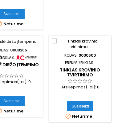
Susisiekti

Neturime
ODAS:
0000285
KODAS:
0000600
ŽENKLAS:
PREKĖS ŽENKLAS:
Ė DIRŽO ĮTEMPIMO
TINKLAS KROVINIO
TVIRTINIMO
1800*1200MM
iliepimas(-ai):
0
Atsiliepimas(-ai):
0
Susisiekti
Susisiekti

Neturime

Neturime