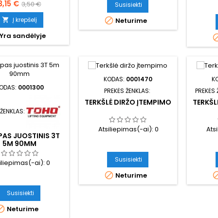
Kaina
Bazinė
3,15 €
3,50 €
Susisiekti
kaina
Į krepšelį


Neturime
Yra sandėlyje
KODAS:
0001470
K
ODAS:
0001300
PREKĖS ŽENKLAS:
PREKĖS 
TERKŠLĖ DIRŽO ĮTEMPIMO
TERKŠL
 ŽENKLAS:
Atsiliepimas(-ai):
0
Ats
AS JUOSTINIS 3T
5M 90MM
Susisiekti
iliepimas(-ai):
0

Neturime
Susisiekti

Neturime