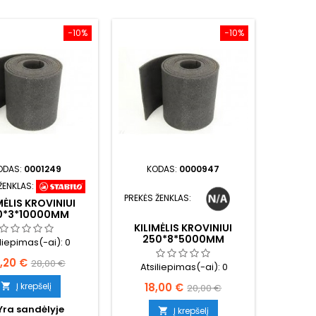
−10%
−10%
ODAS:
0001249
KODAS:
0000947
ŽENKLAS:
PREKĖS ŽENKLAS:
MĖLIS KROVINIUI
0*3*10000MM
KILIMĖLIS KROVINIUI
250*8*5000MM
iliepimas(-ai):
0
ina
Bazinė
,20 €
28,00 €
Atsiliepimas(-ai):
0
kaina
Kaina
Bazinė
18,00 €
Į krepšelį

20,00 €
kaina
Yra sandėlyje
Į krepšelį
