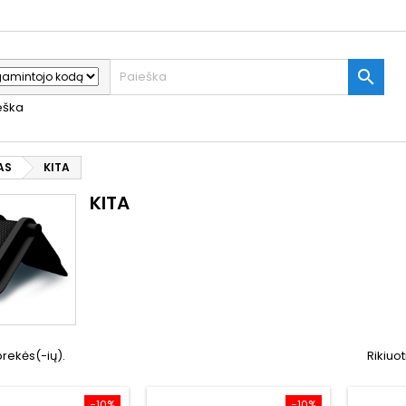

ieška
AS
KITA
KITA
prekės(-ių).
Rikiuot
−10%
−10%