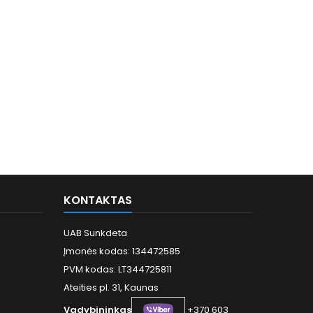
KONTAKTAS
UAB Sunkdeta
Įmonės kodas: 134472585
PVM kodas: LT344725811
Ateities pl. 31, Kaunas
Vadybininkas
+370 603