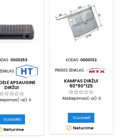
ODAS:
0000253
KODAS:
0000132
PREKĖS ŽENKLAS:
ŽENKLAS:
KAMPAS DIRŽUI
DĖLĖ APSAUGINĖ
90*90*125
DIRŽUI
Atsiliepimas(-ai):
0
iliepimas(-ai):
0
Susisiekti
Susisiekti

Neturime

Neturime