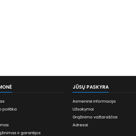
MONĖ
JŪSŲ PASKYRA
mas
Asmeninė informacija
 politika
Užsakymai
Grąžinimo važtaraščiai
imas
Adresai
ąžinimas ir garantijos