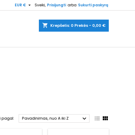

EUR €
Sveiki,
Prisijungti
arba
Sukurti paskyrą
shopping_cart
Krepšelis:
0
Prekės - 0,00 €



i pagal:
Pavadinimas, nuo A iki Z