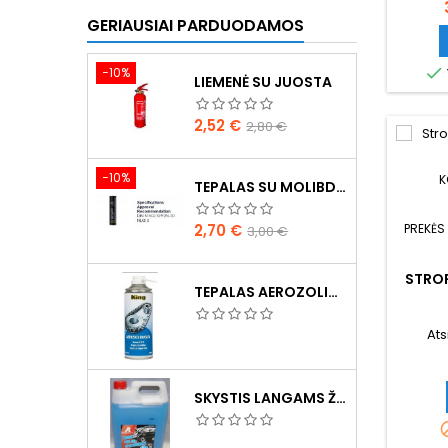
GERIAUSIAI PARDUODAMOS

−10%
LIEMENĖ SU JUOSTA
Kaina
Bazinė
2,52 €
2,80 €
kaina
−10%
K
TEPALAS SU MOLIBDENU 400G MANNOL EP-2 MULTI-MOS2 ESTER
Kaina
Bazinė
2,70 €
PREKĖS
3,00 €
kaina
STROP
TEPALAS AEROZOLINIS SU LIČIU
Ats
SKYSTIS LANGAMS ŽIEMINIS 5L -20°C