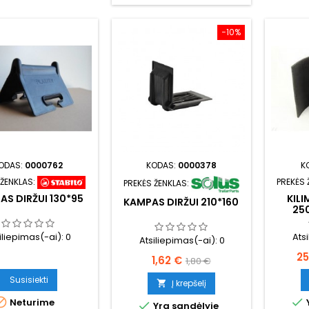
−10%
ODAS:
0000762
KODAS:
0000378
K
 ŽENKLAS:
PREKĖS 
PREKĖS ŽENKLAS:
S DIRŽUI 130*95
KILI
KAMPAS DIRŽUI 210*160
25
iliepimas(-ai):
0
Ats
Atsiliepimas(-ai):
0
Ka
25
Kaina
Bazinė
1,62 €
1,80 €
kaina
Susisiekti
Į krepšelį



Neturime

Yra sandėlyje