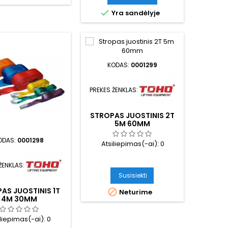

Yra sandėlyje
KODAS:
0001299
PREKĖS ŽENKLAS:
STROPAS JUOSTINIS 2T
5M 60MM
ODAS:
0001298
Atsiliepimas(-ai):
0
ŽENKLAS:
Susisiekti
AS JUOSTINIS 1T

Neturime
4M 30MM
iliepimas(-ai):
0