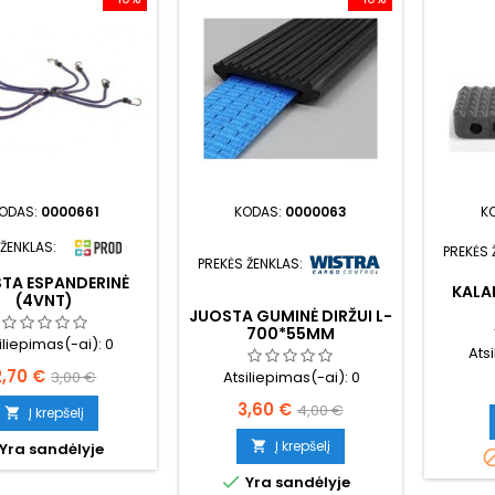
ODAS:
0000661
KODAS:
0000063
K
 ŽENKLAS:
PREKĖS 
PREKĖS ŽENKLAS:
TA ESPANDERINĖ
KALA
(4VNT)
JUOSTA GUMINĖ DIRŽUI L-
700*55MM
iliepimas(-ai):
0
Ats
Kaina
Bazinė
2,70 €
3,00 €
Atsiliepimas(-ai):
0
kaina
Kaina
Bazinė
3,60 €
4,00 €
Į krepšelį

kaina
Į krepšelį

Yra sandėlyje

Yra sandėlyje