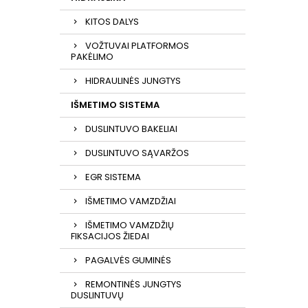
KITOS DALYS
VOŽTUVAI PLATFORMOS
PAKĖLIMO
HIDRAULINĖS JUNGTYS
IŠMETIMO SISTEMA
DUSLINTUVO BAKELIAI
DUSLINTUVO SĄVARŽOS
EGR SISTEMA
IŠMETIMO VAMZDŽIAI
IŠMETIMO VAMZDŽIŲ
FIKSACIJOS ŽIEDAI
PAGALVĖS GUMINĖS
REMONTINĖS JUNGTYS
DUSLINTUVŲ