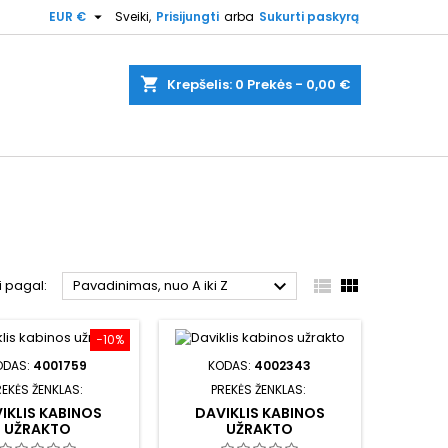

EUR €
Sveiki,
Prisijungti
arba
Sukurti paskyrą
shopping_cart
Krepšelis:
0
Prekės - 0,00 €



i pagal:
Pavadinimas, nuo A iki Z
−10%
ODAS:
4001759
KODAS:
4002343
REKĖS ŽENKLAS:
PREKĖS ŽENKLAS:
IKLIS KABINOS
DAVIKLIS KABINOS
UŽRAKTO
UŽRAKTO