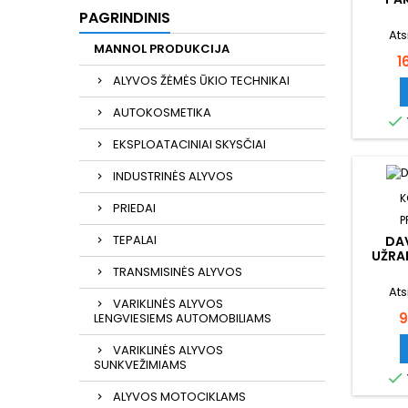
PAGRINDINIS
Ats
MANNOL PRODUKCIJA
K
1
ALYVOS ŽĖMĖS ŪKIO TECHNIKAI
AUTOKOSMETIKA

EKSPLOATACINIAI SKYSČIAI
INDUSTRINĖS ALYVOS
K
PRIEDAI
P
TEPALAI
DAV
UŽRA
TRANSMISINĖS ALYVOS
M1
Ats
VARIKLINĖS ALYVOS
K
9
LENGVIESIEMS AUTOMOBILIAMS
VARIKLINĖS ALYVOS
SUNKVEŽIMIAMS

ALYVOS MOTOCIKLAMS