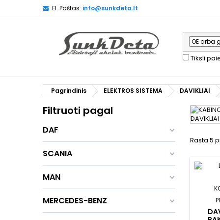
El. Paštas:
info@sunkdeta.lt
Tiksli pa
Pagrindinis
ELEKTROS SISTEMA
DAVIKLIAI
Filtruoti pagal
DAF
Rasta 5 p
SCANIA
MAN
K
MERCEDES-BENZ
P
DAV
PAK