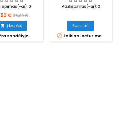
iliepimas(-ai):
0
Atsiliepimas(-ai):
0
ina
Bazinė
,50 €
35,00 €
kaina
Į krepšelį
Susisiekti


Yra sandėlyje
Laikinai neturime