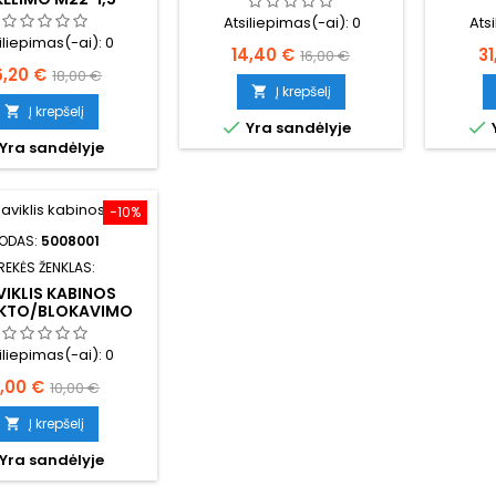
Atsiliepimas(-ai):
0
Ats
iliepimas(-ai):
0
Kaina
Bazinė
Ka
14,40 €
31
16,00 €
aina
Bazinė
6,20 €
18,00 €
kaina
Į krepšelį

kaina
Į krepšelį



Yra sandėlyje
Yra sandėlyje
−10%
ODAS:
5008001
REKĖS ŽENKLAS:
IKLIS KABINOS
KTO/BLOKAVIMO
MECHANIZMO
8*1,5/M27*1,0
iliepimas(-ai):
0
aina
Bazinė
,00 €
10,00 €
kaina
Į krepšelį

Yra sandėlyje