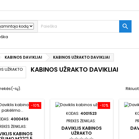

ieška
KABINOS DAVIKLIAI
KABINOS UŽRAKTO DAVIKLIAI
KABINOS UŽRAKTO DAVIKLIAI
rekės(-ių).
Rikiuot
−10%
−10%
KODAS:
4001523
K
ODAS:
4000456
PREKĖS ŽENKLAS:
P
REKĖS ŽENKLAS:
DAVIKLIS KABINOS
DAV
UŽRAKTO
IKLIS KABINOS
ĖLIMO M22*1,5