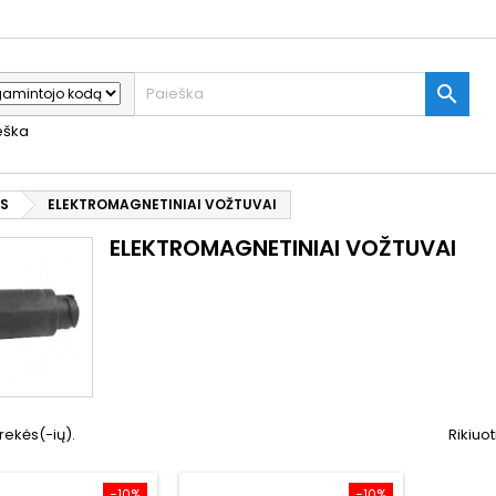

ieška
AS
ELEKTROMAGNETINIAI VOŽTUVAI
ELEKTROMAGNETINIAI VOŽTUVAI
rekės(-ių).
Rikiuot
−10%
−10%