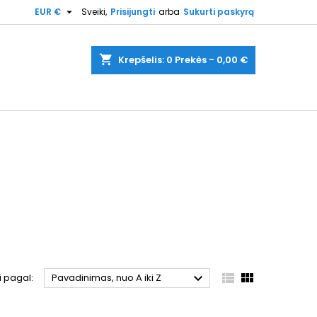

EUR €
Sveiki,
Prisijungti
arba
Sukurti paskyrą
shopping_cart
Krepšelis:
0
Prekės - 0,00 €



i pagal:
Pavadinimas, nuo A iki Z