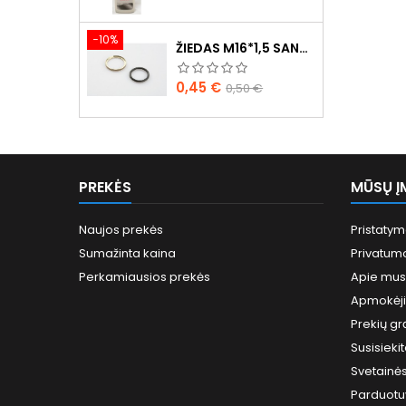
kaina
−10%
ŽIEDAS M16*1,5 SANDARINIMO
Kaina
Bazinė
0,45 €
0,50 €
kaina
PREKĖS
MŪSŲ Į
Naujos prekės
Pristaty
Sumažinta kaina
Privatumo
Perkamiausios prekės
Apie mus
Apmokėj
Prekių gr
Susisieki
Svetainė
Parduotu