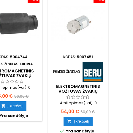
ODAS:
5004744
KODAS:
5007451
ĖS ŽENKLAS:
HIDRIA
KTROMAGNETINIS
PREKĖS ŽENKLAS:
ŽTUVAS ŽVAKIŲ
KAITINIMO
ELEKTROMAGNETINIS
iliepimas(-ai):
0
VOŽTUVAS ŽVAKIŲ
ina
Bazinė
5,00 €
KAITINIMO
50,00 €
Atsiliepimas(-ai):
0
kaina
Į krepšelį

Kaina
Bazinė
54,00 €
60,00 €
Yra sandėlyje
kaina
Į krepšelį


Yra sandėlyje