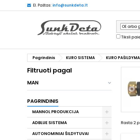
El. Paštas:
info@sunkdeta.lt
Tiksli pa
Pagrindinis
KURO SISTEMA
KURO PAŠILDYM
Filtruoti pagal
MAN
PAGRINDINIS
MANNOL PRODUKCIJA
ADBLUE SISTEMA
Rasta 2 p
AUTONOMINIAI ŠILDYTUVAI