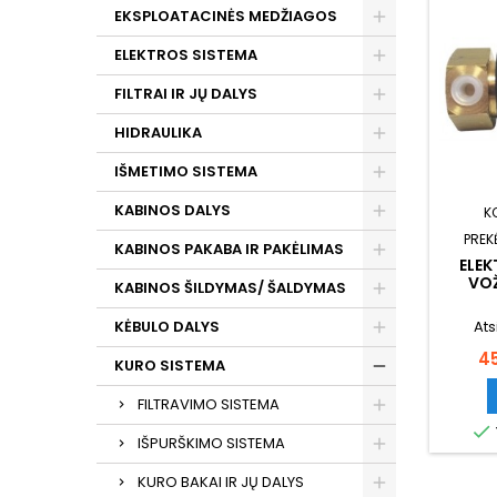
EKSPLOATACINĖS MEDŽIAGOS
ELEKTROS SISTEMA
FILTRAI IR JŲ DALYS
HIDRAULIKA
IŠMETIMO SISTEMA
KABINOS DALYS
K
PREK
KABINOS PAKABA IR PAKĖLIMAS
ELE
VO
KABINOS ŠILDYMAS/ ŠALDYMAS
Ats
KĖBULO DALYS
Ka
4
KURO SISTEMA
FILTRAVIMO SISTEMA

IŠPURŠKIMO SISTEMA
KURO BAKAI IR JŲ DALYS