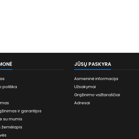
MONĖ
JŪSŲ PASKYRA
mas
Asmeninė informacija
 politika
Užsakymai
Grąžinimo važtaraščiai
imas
Adresai
ąžinimas ir garantijos
te su mumis
s žemėlapis
vės