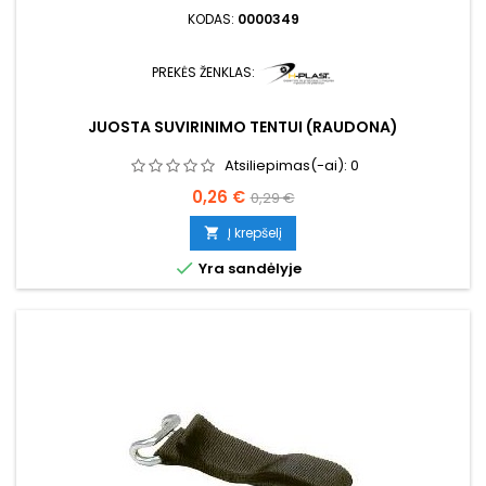
KODAS:
0000349
PREKĖS ŽENKLAS:
JUOSTA SUVIRINIMO TENTUI (RAUDONA)
Atsiliepimas(-ai):
0
Kaina
Bazinė
0,26 €
0,29 €
kaina
Į krepšelį


Yra sandėlyje