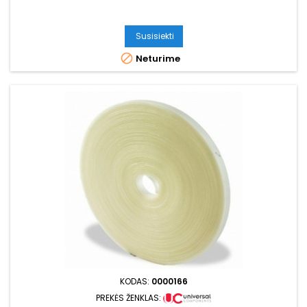
Susisiekti

Neturime
KODAS:
0000166
PREKĖS ŽENKLAS: