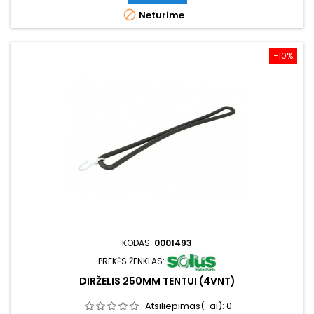

Neturime
−10%
KODAS:
0001493
PREKĖS ŽENKLAS:
DIRŽELIS 250MM TENTUI (4VNT)
Atsiliepimas(-ai):
0