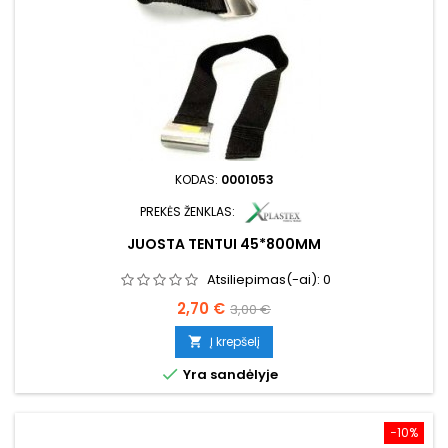
KODAS:
0001053
PREKĖS ŽENKLAS:
JUOSTA TENTUI 45*800MM
Atsiliepimas(-ai):
0
Kaina
Bazinė
2,70 €
3,00 €
kaina
Į krepšelį


Yra sandėlyje
−10%