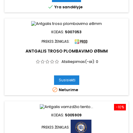

Yra sandėlyje
KODAS:
5007053
PREKĖS ŽENKLAS:
ANTGALIS TROSO PLOMBAVIMO Ø8MM
Atsiliepimas(-ai):
0
Susisiekti

Neturime
−10%
KODAS:
5005909
PREKĖS ŽENKLAS: