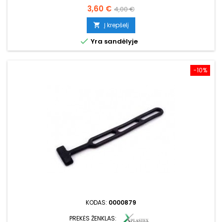
Kaina
Bazinė
3,60 €
4,00 €
kaina
Į krepšelį


Yra sandėlyje
−10%
KODAS:
0000879
PREKĖS ŽENKLAS: