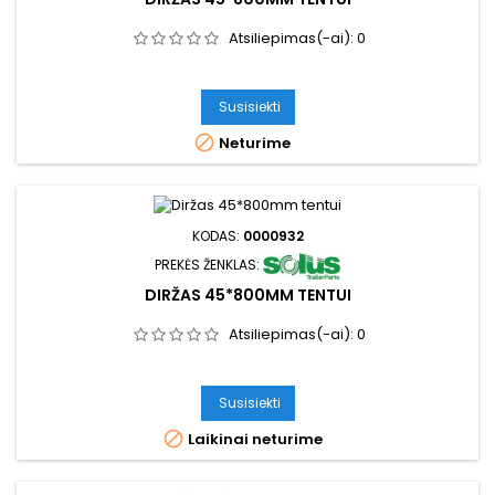
Atsiliepimas(-ai):
0
Susisiekti

Neturime
KODAS:
0000932
PREKĖS ŽENKLAS:
DIRŽAS 45*800MM TENTUI
Atsiliepimas(-ai):
0
Susisiekti

Laikinai neturime