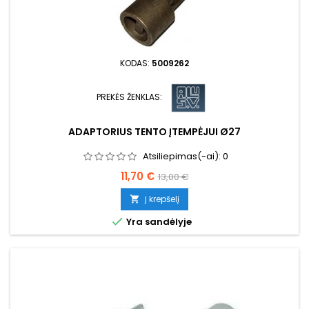
KODAS:
5009262
PREKĖS ŽENKLAS:
ADAPTORIUS TENTO ĮTEMPĖJUI Ø27
Atsiliepimas(-ai):
0
Kaina
Bazinė
11,70 €
13,00 €
kaina
Į krepšelį


Yra sandėlyje