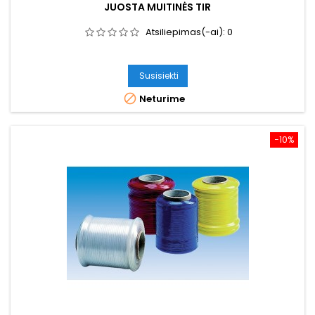
JUOSTA MUITINĖS TIR
Atsiliepimas(-ai):
0
Susisiekti

Neturime
−10%