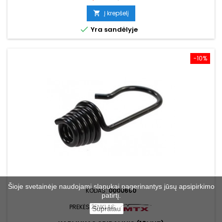
kaina
Į krepšelį


Yra sandėlyje
−10%
Šioje svetainėje naudojami slapukai pagerinantys jūsų apsipirkimo
KODAS:
0000660
patirtį.
PREKĖS ŽENKLAS:
Supratau