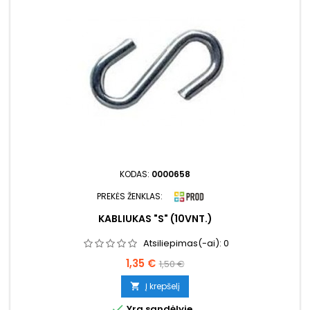
KODAS:
0000658
PREKĖS ŽENKLAS:
KABLIUKAS "S" (10VNT.)
Atsiliepimas(-ai):
0
Kaina
Bazinė
1,35 €
1,50 €
kaina
Į krepšelį


Yra sandėlyje