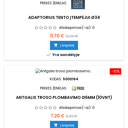
PREKĖS ŽENKLAS:
ADAPTORIUS TENTO ĮTEMPĖJUI Ø34
Atsiliepimas(-ai):
0
Kaina
Bazinė
11,70 €
13,00 €
kaina
Į krepšelį


Yra sandėlyje
−10%
KODAS:
5000164
PREKĖS ŽENKLAS:
ANTGALIS TROSO PLOMBAVIMO Ø6MM (10VNT)
Atsiliepimas(-ai):
0
Kaina
Bazinė
7,20 €
8,00 €
kaina
Į krepšelį
