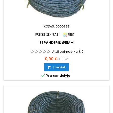
KODAS:
0000728
PREKĖS ŽENKLAS:
ESPANDERIS Ø8MM
Atsiliepimas(-ai):
0
Kaina
Bazinė
0,90 €
1,00 €
kaina
Į krepšelį


Yra sandėlyje