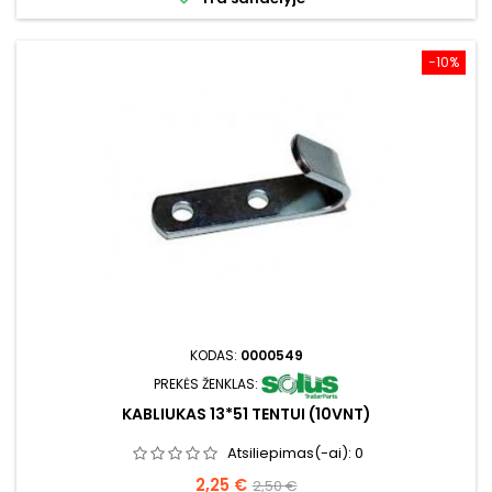
−10%
KODAS:
0000549
PREKĖS ŽENKLAS:
KABLIUKAS 13*51 TENTUI (10VNT)
Atsiliepimas(-ai):
0
Kaina
Bazinė
2,25 €
2,50 €