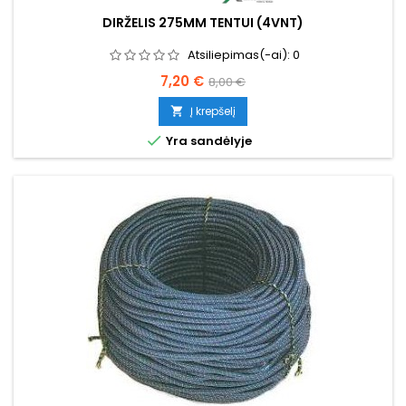
DIRŽELIS 275MM TENTUI (4VNT)
Atsiliepimas(-ai):
0
Kaina
Bazinė
7,20 €
8,00 €
kaina
Į krepšelį


Yra sandėlyje