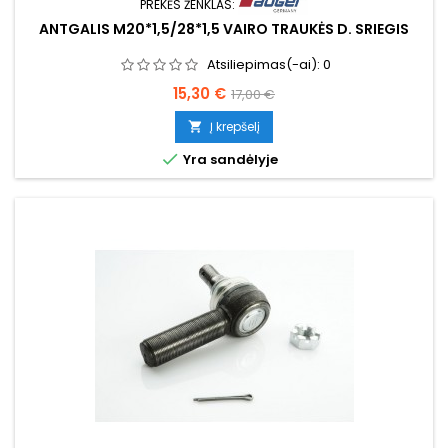
PREKĖS ŽENKLAS:
ANTGALIS M20*1,5/28*1,5 VAIRO TRAUKĖS D. SRIEGIS
Atsiliepimas(-ai):
0
Kaina
Bazinė
15,30 €
17,00 €
kaina
Į krepšelį


Yra sandėlyje