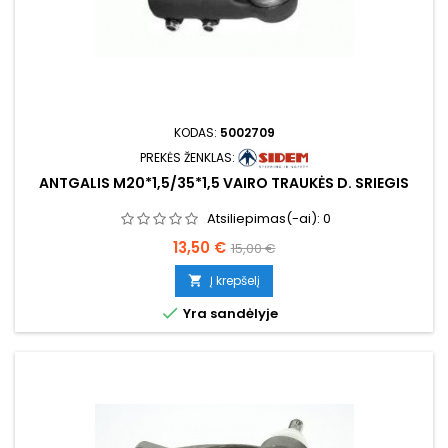
KODAS:
5002709
PREKĖS ŽENKLAS:
ANTGALIS M20*1,5/35*1,5 VAIRO TRAUKĖS D. SRIEGIS
Atsiliepimas(-ai):
0
Kaina
Bazinė
13,50 €
15,00 €
kaina
Į krepšelį


Yra sandėlyje