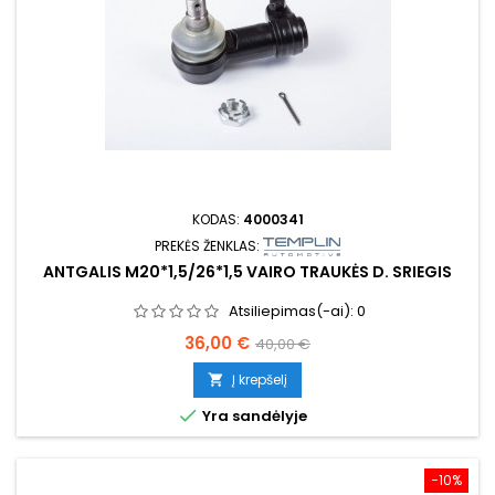
KODAS:
4000341
PREKĖS ŽENKLAS:
ANTGALIS M20*1,5/26*1,5 VAIRO TRAUKĖS D. SRIEGIS
Atsiliepimas(-ai):
0
Kaina
Bazinė
36,00 €
40,00 €
kaina
Į krepšelį


Yra sandėlyje
−10%