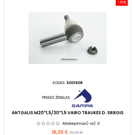
−10%
KODAS:
5001908
PREKĖS ŽENKLAS:
ANTGALIS M20*1,5/30*1,5 VAIRO TRAUKĖS D. SRIEGIS
Atsiliepimas(-ai):
0
Kaina
Bazinė
16,20 €
18,00 €