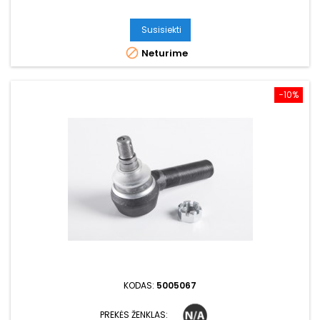
Susisiekti

Neturime
−10%
KODAS:
5005067
PREKĖS ŽENKLAS: