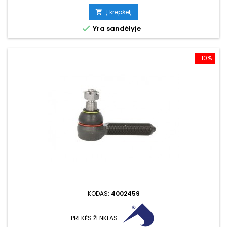
kaina
Į krepšelį


Yra sandėlyje
−10%
KODAS:
4002459
PREKĖS ŽENKLAS: