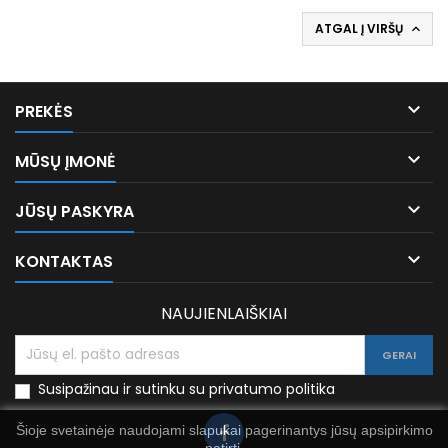
ATGAL Į VIRŠŲ


PREKĖS

MŪSŲ ĮMONĖ

JŪSŲ PASKYRA

KONTAKTAS
NAUJIENLAIŠKIAI
Susipažinau ir sutinku su privatumo politika
Šioje svetainėje naudojami slapukai pagerinantys jūsų apsipirkimo