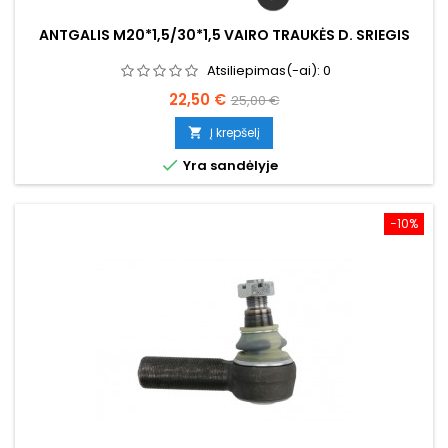
ANTGALIS M20*1,5/30*1,5 VAIRO TRAUKĖS D. SRIEGIS
Atsiliepimas(-ai):
0
Kaina
Bazinė
22,50 €
25,00 €
kaina
Į krepšelį


Yra sandėlyje
−10%