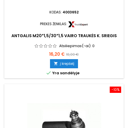
KODAS:
4003652
PREKĖS ŽENKLAS:
ANTGALIS M20*1,5/30*1,5 VAIRO TRAUKĖS K. SRIEGIS
Atsiliepimas(-ai):
0
Kaina
Bazinė
16,20 €
18,00 €
kaina
Į krepšelį


Yra sandėlyje
−10%