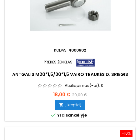
KODAS:
4000602
PREKĖS ŽENKLAS:
ANTGALIS M20*1,5/30*1,5 VAIRO TRAUKĖS D. SRIEGIS
Atsiliepimas(-ai):
0
Kaina
Bazinė
18,00 €
20,00 €
kaina
Į krepšelį


Yra sandėlyje
−10%