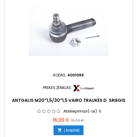
KODAS:
4001099
PREKĖS ŽENKLAS:
ANTGALIS M20*1,5/30*1,5 VAIRO TRAUKĖS D. SRIEGIS
Atsiliepimas(-ai):
0
Kaina
Bazinė
16,20 €
18,00 €
kaina
Į krepšelį
