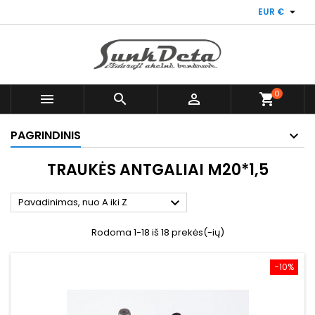

EUR €
0



shopping_cart
PAGRINDINIS
TRAUKĖS ANTGALIAI M20*1,5

Pavadinimas, nuo A iki Z
Rodoma 1-18 iš 18 prekės(-ių)
−10%