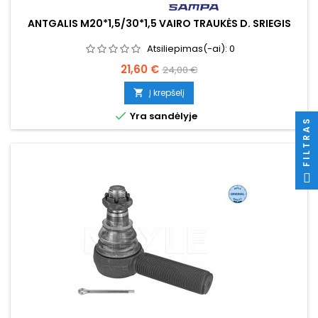
ANTGALIS M20*1,5/30*1,5 VAIRO TRAUKĖS D. SRIEGIS
Atsiliepimas(-ai):
0
Kaina
Bazinė
21,60 €
24,00 €
kaina
Į krepšelį


Yra sandėlyje
FILTRAS