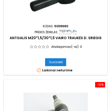
KODAS:
5009680
PREKĖS ŽENKLAS:
ANTGALIS M20*1,5/30*1,5 VAIRO TRAUKĖS D. SRIEGIS
Atsiliepimas(-ai):
0
Susisiekti

Laikinai neturime
−10%