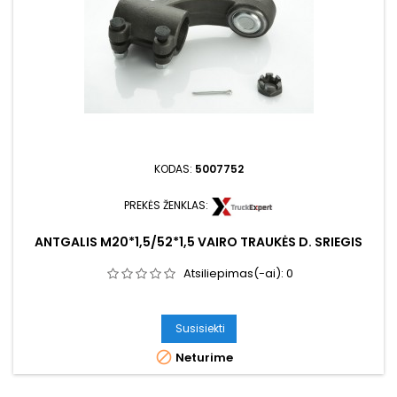
KODAS:
5007752
PREKĖS ŽENKLAS:
ANTGALIS M20*1,5/52*1,5 VAIRO TRAUKĖS D. SRIEGIS
Atsiliepimas(-ai):
0
Susisiekti

Neturime