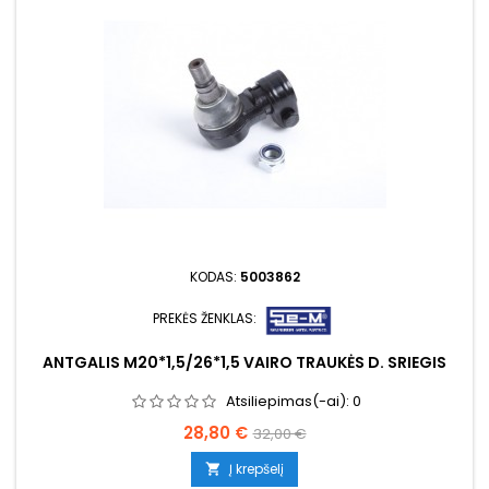
KODAS:
5003862
PREKĖS ŽENKLAS:
ANTGALIS M20*1,5/26*1,5 VAIRO TRAUKĖS D. SRIEGIS
Atsiliepimas(-ai):
0
Kaina
Bazinė
28,80 €
32,00 €
kaina
Į krepšelį
