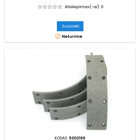
Atsiliepimas(-ai):
0
Susisiekti

Neturime
KODAS:
5002189