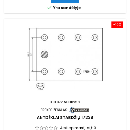

Yra sandėlyje
−10%
KODAS:
5000258
PREKĖS ŽENKLAS:
ANTDĖKLAI STABDŽIŲ 17238
Atsiliepimas(-ai):
0