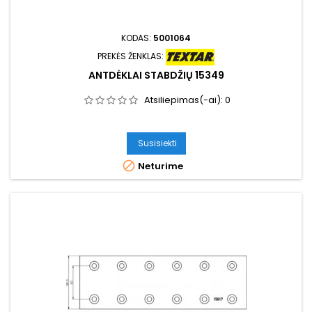
KODAS:
5001064
PREKĖS ŽENKLAS:
ANTDĖKLAI STABDŽIŲ 15349
Atsiliepimas(-ai):
0
Susisiekti

Neturime