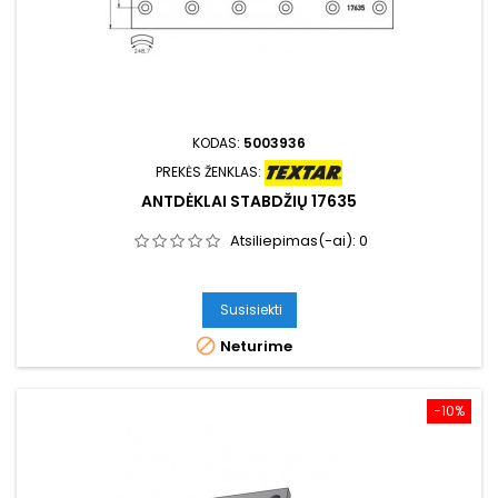
KODAS:
5003936
PREKĖS ŽENKLAS:
ANTDĖKLAI STABDŽIŲ 17635
Atsiliepimas(-ai):
0
Susisiekti

Neturime
−10%