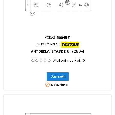
KODAS:
5004521
PREKĖS ŽENKLAS:
ANTDĖKLAI STABDŽIŲ 17280-1
Atsiliepimas(-ai):
0
Susisiekti

Neturime