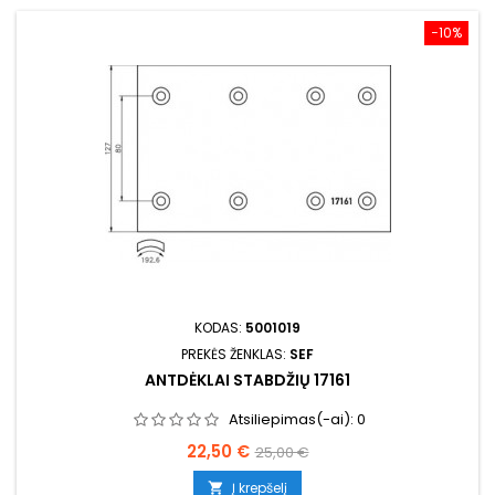
−10%
KODAS:
5001019
PREKĖS ŽENKLAS:
SEF
ANTDĖKLAI STABDŽIŲ 17161
Atsiliepimas(-ai):
0
Kaina
Bazinė
22,50 €
25,00 €
kaina
Į krepšelį
