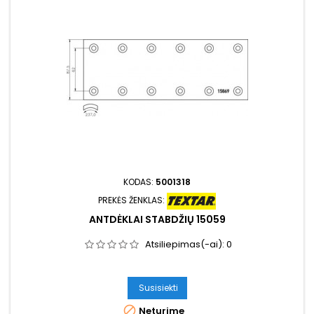
KODAS:
5001318
PREKĖS ŽENKLAS:
ANTDĖKLAI STABDŽIŲ 15059
Atsiliepimas(-ai):
0
Susisiekti

Neturime