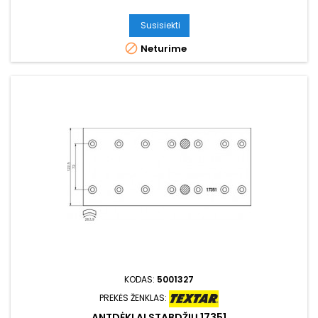
Susisiekti

Neturime
KODAS:
5001327
PREKĖS ŽENKLAS:
ANTDĖKLAI STABDŽIŲ 17351