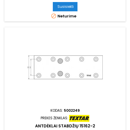
Susisiekti

Neturime
KODAS:
5002249
PREKĖS ŽENKLAS:
ANTDĖKLAI STABDŽIŲ 15162-2