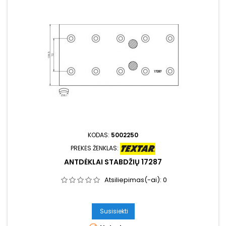
KODAS:
5002250
PREKĖS ŽENKLAS:
ANTDĖKLAI STABDŽIŲ 17287
Atsiliepimas(-ai):
0
Susisiekti