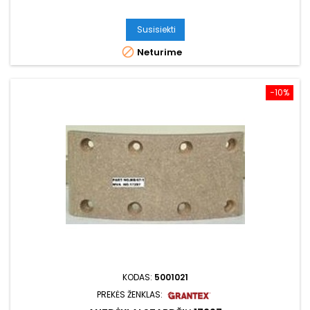
Susisiekti

Neturime
−10%
KODAS:
5001021
PREKĖS ŽENKLAS: