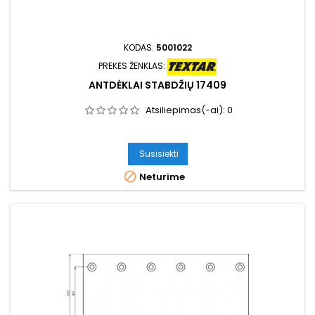
KODAS:
5001022
PREKĖS ŽENKLAS:
ANTDĖKLAI STABDŽIŲ 17409
Atsiliepimas(-ai):
0
Susisiekti

Neturime