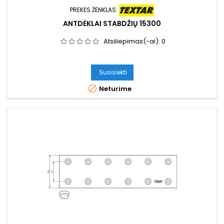
PREKĖS ŽENKLAS:
ANTDĖKLAI STABDŽIŲ 15300
Atsiliepimas(-ai):
0
Susisiekti

Neturime