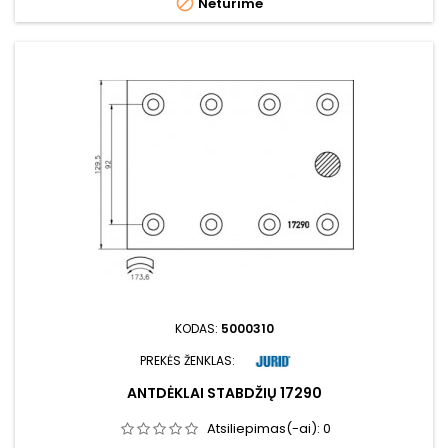

Neturime
KODAS:
5000310
PREKĖS ŽENKLAS:
ANTDĖKLAI STABDŽIŲ 17290
Atsiliepimas(-ai):
0