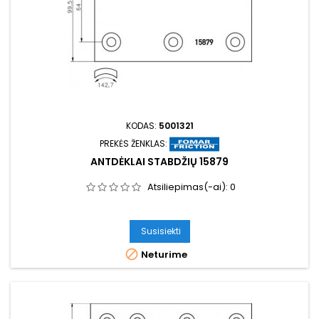
KODAS:
5001321
PREKĖS ŽENKLAS:
ANTDĖKLAI STABDŽIŲ 15879
Atsiliepimas(-ai):
0
Susisiekti

Neturime