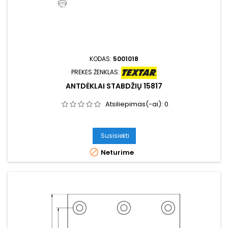
KODAS:
5001018
PREKĖS ŽENKLAS:
ANTDĖKLAI STABDŽIŲ 15817
Atsiliepimas(-ai):
0
Susisiekti

Neturime