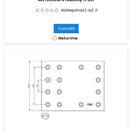
Atsiliepimas(-ai):
0
Susisiekti

Neturime