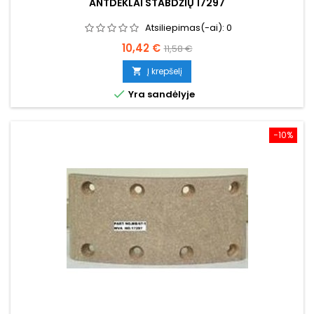
ANTDĖKLAI STABDŽIŲ 17297
Atsiliepimas(-ai):
0
Kaina
Bazinė
10,42 €
11,58 €
kaina
Į krepšelį


Yra sandėlyje
−10%