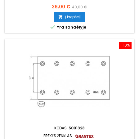
Kaina
Bazinė
36,00 €
40,00 €
kaina
Į krepšelį


Yra sandėlyje
−10%
KODAS:
5001323
PREKĖS ŽENKLAS: