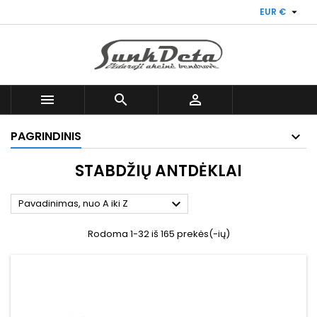

EUR €



PAGRINDINIS
STABDŽIŲ ANTDĖKLAI

Pavadinimas, nuo A iki Z
Rodoma 1-32 iš 165 prekės(-ių)