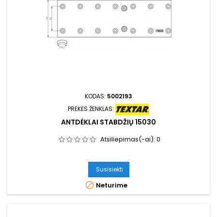
KODAS:
5002193
PREKĖS ŽENKLAS:
ANTDĖKLAI STABDŽIŲ 15030
Atsiliepimas(-ai):
0
Susisiekti

Neturime