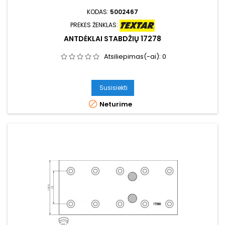
KODAS:
5002467
PREKĖS ŽENKLAS:
ANTDĖKLAI STABDŽIŲ 17278
Atsiliepimas(-ai):
0
Susisiekti

Neturime