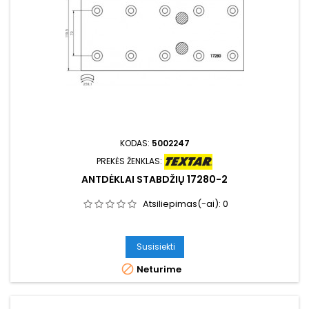
KODAS:
5002247
PREKĖS ŽENKLAS:
ANTDĖKLAI STABDŽIŲ 17280-2
Atsiliepimas(-ai):
0
Susisiekti

Neturime