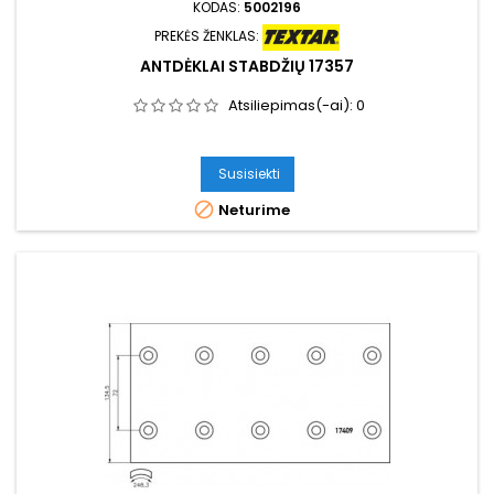
KODAS:
5002196
PREKĖS ŽENKLAS:
ANTDĖKLAI STABDŽIŲ 17357
Atsiliepimas(-ai):
0
Susisiekti

Neturime