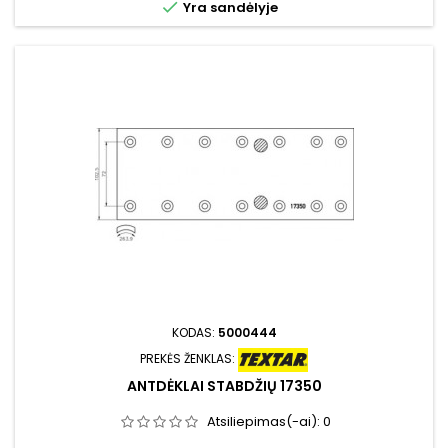

Yra sandėlyje
KODAS:
5000444
PREKĖS ŽENKLAS:
ANTDĖKLAI STABDŽIŲ 17350
Atsiliepimas(-ai):
0