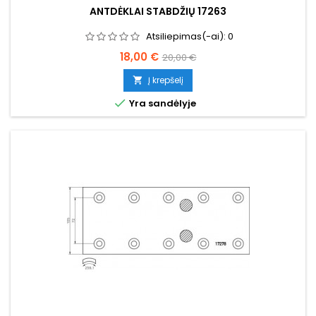
ANTDĖKLAI STABDŽIŲ 17263
Atsiliepimas(-ai):
0
Kaina
Bazinė
18,00 €
20,00 €
kaina
Į krepšelį


Yra sandėlyje