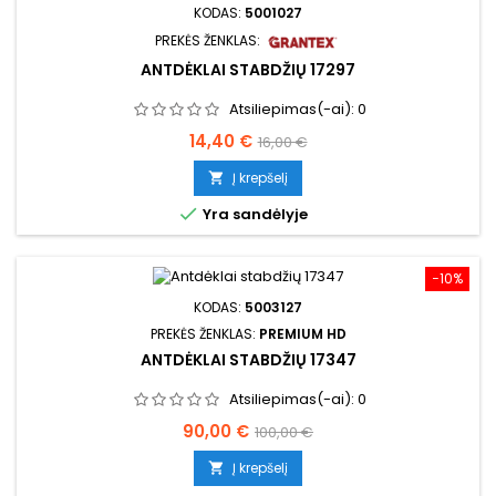
KODAS:
5001027
PREKĖS ŽENKLAS:
ANTDĖKLAI STABDŽIŲ 17297
Atsiliepimas(-ai):
0
Kaina
Bazinė
14,40 €
16,00 €
kaina
Į krepšelį


Yra sandėlyje
−10%
KODAS:
5003127
PREKĖS ŽENKLAS:
PREMIUM HD
ANTDĖKLAI STABDŽIŲ 17347
Atsiliepimas(-ai):
0
Kaina
Bazinė
90,00 €
100,00 €
kaina
Į krepšelį
