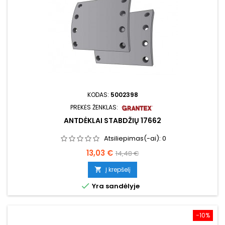
KODAS:
5002398
PREKĖS ŽENKLAS:
ANTDĖKLAI STABDŽIŲ 17662
Atsiliepimas(-ai):
0
Kaina
Bazinė
13,03 €
14,48 €
kaina
Į krepšelį


Yra sandėlyje
−10%