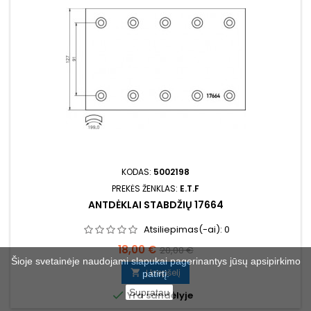
KODAS:
5002198
PREKĖS ŽENKLAS:
E.T.F
ANTDĖKLAI STABDŽIŲ 17664
Atsiliepimas(-ai):
0
Kaina
Bazinė
18,00 €
20,00 €
Šioje svetainėje naudojami slapukai pagerinantys jūsų apsipirkimo
kaina
Į krepšelį

patirtį.
Supratau

Yra sandėlyje