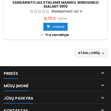
SANDARINTOJAS STIKLAMS MANNOL WINDSHIELD
SEALANT 9910
Atsiliepimas(-ai):
0
Kaina
Bazinė
6,75 €
7,50 €
kaina
Į krepšelį


Yra sandėlyje
ATGAL Į VIRŠŲ


PREKĖS

MŪSŲ ĮMONĖ

JŪSŲ PASKYRA

KONTAKTAS