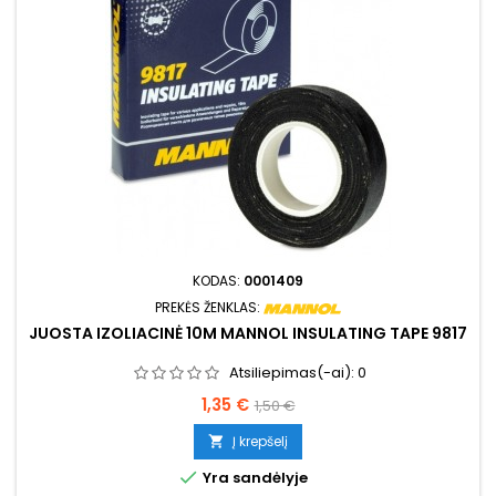
KODAS:
0001409
PREKĖS ŽENKLAS:
JUOSTA IZOLIACINĖ 10M MANNOL INSULATING TAPE 9817
Atsiliepimas(-ai):
0
Kaina
Bazinė
1,35 €
1,50 €
kaina
Į krepšelį


Yra sandėlyje