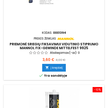
KODAS:
0001394
PREKĖS ŽENKLAS:
PRIEMONĖ SRIEGIŲ FIKSAVIMUI VIDUTINIO STIPRUMO
MANNOL FIX-GEWINDE MITTELFEST 9925
Atsiliepimas(-ai):
0
Kaina
Bazinė
3,60 €
4,00 €
kaina
Į krepšelį


Yra sandėlyje
−10%