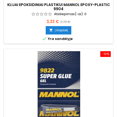
KLIJAI EPOKSIDINIAI PLASTIKUI MANNOL EPOXY-PLASTIC
9904
Atsiliepimas(-ai):
0
Kaina
Bazinė
3,33 €
3,70 €
kaina
Į krepšelį


Yra sandėlyje
−10%