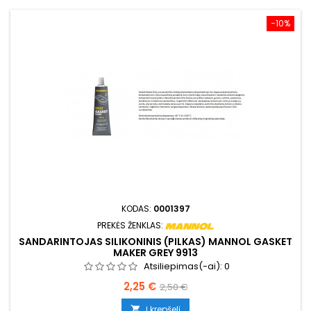
−10%
KODAS:
0001397
PREKĖS ŽENKLAS:
SANDARINTOJAS SILIKONINIS (PILKAS) MANNOL GASKET
MAKER GREY 9913
Atsiliepimas(-ai):
0
Kaina
Bazinė
2,25 €
2,50 €
kaina
Į krepšelį
