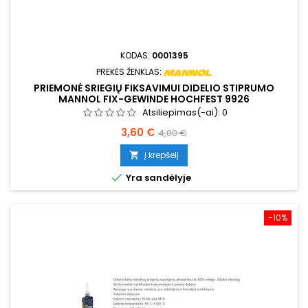
KODAS:
0001395
PREKĖS ŽENKLAS:
PRIEMONĖ SRIEGIŲ FIKSAVIMUI DIDELIO STIPRUMO
MANNOL FIX-GEWINDE HOCHFEST 9926
Atsiliepimas(-ai):
0
Kaina
Bazinė
3,60 €
4,00 €
kaina
Į krepšelį


Yra sandėlyje
−10%