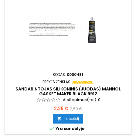
KODAS:
0000481
PREKĖS ŽENKLAS:
SANDARINTOJAS SILIKONINIS (JUODAS) MANNOL
GASKET MAKER BLACK 9912
Atsiliepimas(-ai):
0
Kaina
Bazinė
2,25 €
2,50 €
kaina
Į krepšelį


Yra sandėlyje