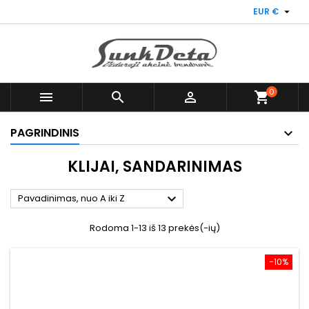

EUR €
0



shopping_cart
PAGRINDINIS
KLIJAI, SANDARINIMAS

Pavadinimas, nuo A iki Z
Rodoma 1-13 iš 13 prekės(-ių)
−10%