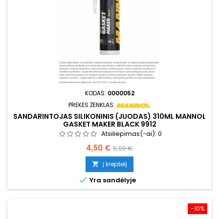
KODAS:
0000052
PREKĖS ŽENKLAS:
SANDARINTOJAS SILIKONINIS (JUODAS) 310ML MANNOL
GASKET MAKER BLACK 9912
Atsiliepimas(-ai):
0
Kaina
Bazinė
4,50 €
5,00 €
kaina
Į krepšelį


Yra sandėlyje
−10%