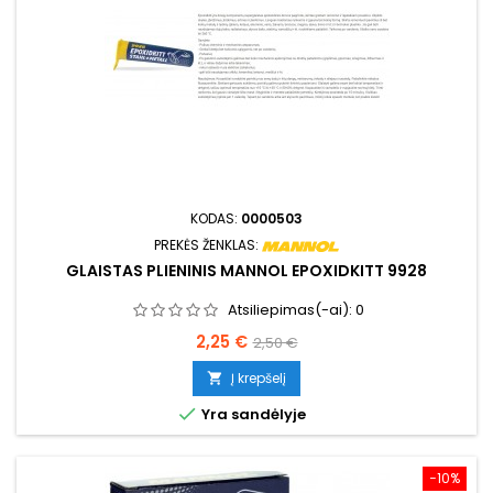
KODAS:
0000503
PREKĖS ŽENKLAS:
GLAISTAS PLIENINIS MANNOL EPOXIDKITT 9928
Atsiliepimas(-ai):
0
Kaina
Bazinė
2,25 €
2,50 €
kaina
Į krepšelį


Yra sandėlyje
−10%