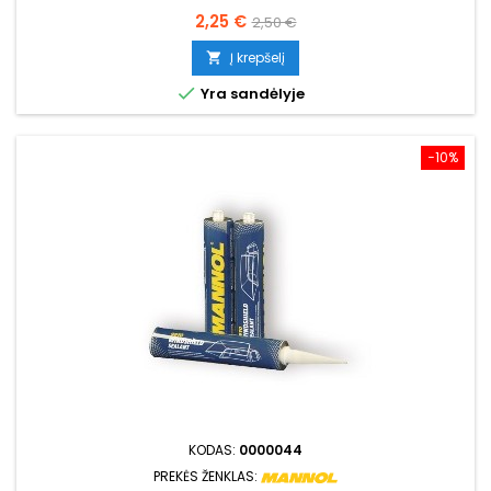
Kaina
Bazinė
2,25 €
2,50 €
kaina
Į krepšelį


Yra sandėlyje
−10%
KODAS:
0000044
PREKĖS ŽENKLAS: