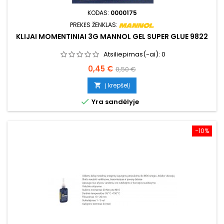
KODAS:
0000175
PREKĖS ŽENKLAS:
KLIJAI MOMENTINIAI 3G MANNOL GEL SUPER GLUE 9822
Atsiliepimas(-ai):
0
Kaina
Bazinė
0,45 €
0,50 €
kaina
Į krepšelį


Yra sandėlyje
−10%