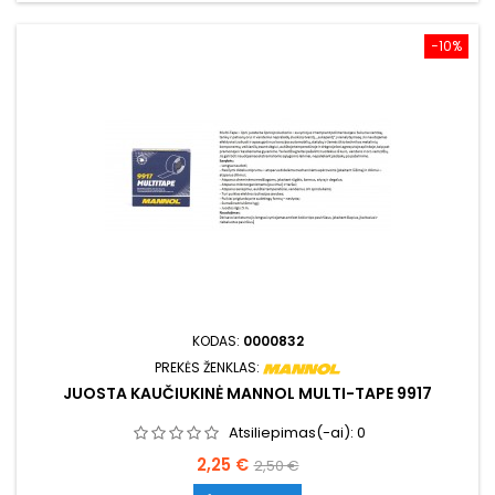
−10%
KODAS:
0000832
PREKĖS ŽENKLAS:
JUOSTA KAUČIUKINĖ MANNOL MULTI-TAPE 9917
Atsiliepimas(-ai):
0
Kaina
Bazinė
2,25 €
2,50 €
kaina