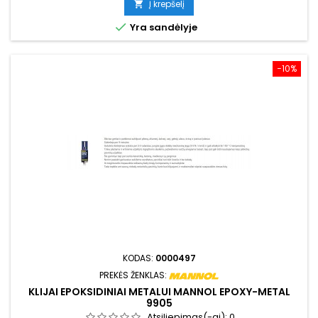
Į krepšelį


Yra sandėlyje
−10%
KODAS:
0000497
PREKĖS ŽENKLAS:
KLIJAI EPOKSIDINIAI METALUI MANNOL EPOXY-METAL
9905
Atsiliepimas(-ai):
0