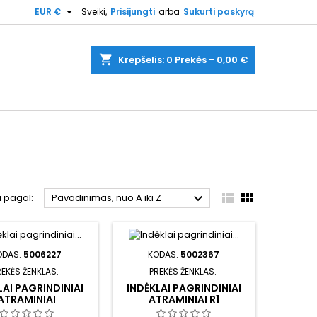

EUR €
Sveiki,
Prisijungti
arba
Sukurti paskyrą
shopping_cart
Krepšelis:
0
Prekės - 0,00 €



i pagal:
Pavadinimas, nuo A iki Z
ODAS:
5006227
KODAS:
5002367
REKĖS ŽENKLAS:
PREKĖS ŽENKLAS:
LAI PAGRINDINIAI
INDĖKLAI PAGRINDINIAI
ATRAMINIAI
ATRAMINIAI R1