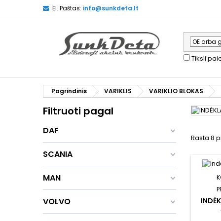
El. Paštas:
info@sunkdeta.lt
Tiksli pa
Pagrindinis
VARIKLIS
VARIKLIO BLOKAS
Filtruoti pagal
DAF
Rasta 8 p
SCANIA
MAN
K
P
VOLVO
INDĖK