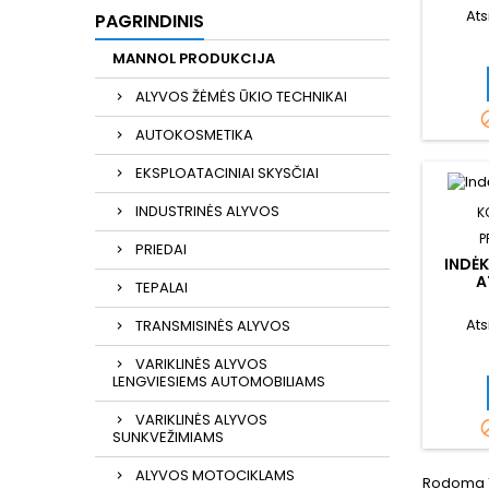
Ats
PAGRINDINIS
MANNOL PRODUKCIJA
ALYVOS ŽĖMĖS ŪKIO TECHNIKAI
AUTOKOSMETIKA
EKSPLOATACINIAI SKYSČIAI
INDUSTRINĖS ALYVOS
K
P
PRIEDAI
INDĖK
A
TEPALAI
Ats
TRANSMISINĖS ALYVOS
VARIKLINĖS ALYVOS
LENGVIESIEMS AUTOMOBILIAMS
VARIKLINĖS ALYVOS
SUNKVEŽIMIAMS
ALYVOS MOTOCIKLAMS
Rodoma 1-