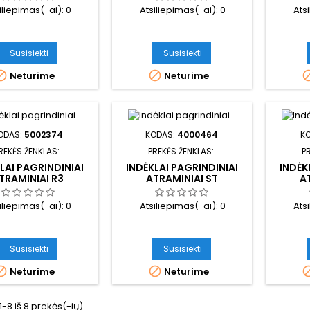
iliepimas(-ai):
0
Atsiliepimas(-ai):
0
Ats
Susisiekti
Susisiekti


Neturime
Neturime
ODAS:
5002374
KODAS:
4000464
K
REKĖS ŽENKLAS:
PREKĖS ŽENKLAS:
P
LAI PAGRINDINIAI
INDĖKLAI PAGRINDINIAI
INDĖK
TRAMINIAI R3
ATRAMINIAI ST
A
iliepimas(-ai):
0
Atsiliepimas(-ai):
0
Ats
Susisiekti
Susisiekti


Neturime
Neturime
8 iš 8 prekės(-ių)