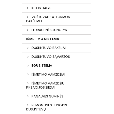
KITOS DALYS
VOŽTUVAI PLATFORMOS
PAKĖLIMO
HIDRAULINĖS JUNGTYS
IŠMETIMO SISTEMA
DUSLINTUVO BAKELIAI
DUSLINTUVO SĄVARŽOS
EGR SISTEMA
IŠMETIMO VAMZDŽIAI
IŠMETIMO VAMZDŽIŲ
FIKSACIJOS ŽIEDAI
PAGALVĖS GUMINĖS
REMONTINĖS JUNGTYS
DUSLINTUVŲ