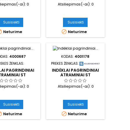
iliepimas(-ai):
0
Atsiliepimas(-ai):
0
Susisiekti
Susisiekti


Neturime
Neturime
ODAS:
4000687
KODAS:
4001178
REKĖS ŽENKLAS:
PREKĖS ŽENKLAS:
LAI PAGRINDINIAI
INDĖKLAI PAGRINDINIAI
TRAMINIAI ST
ATRAMINIAI ST
iliepimas(-ai):
0
Atsiliepimas(-ai):
0
Susisiekti
Susisiekti


Neturime
Neturime