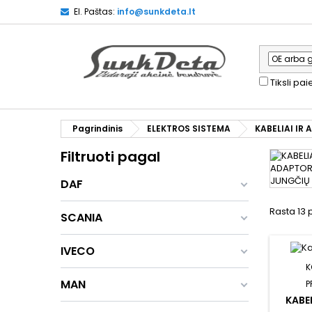
El. Paštas:
info@sunkdeta.lt
Tiksli pa
Pagrindinis
ELEKTROS SISTEMA
KABELIAI IR
Filtruoti pagal
DAF
Rasta 13 
SCANIA
IVECO
K
MAN
P
KABE