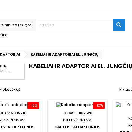

ieška
 ADAPTORIAI
KABELIAI IR ADAPTORIAI EL. JUNGČIŲ
KABELIAI IR ADAPTORIAI EL. JUNGČI
prekės(-ių).
Rikiuot
−10%
−10%
ODAS:
5005718
KODAS:
5002520
K
REKĖS ŽENKLAS:
PREKĖS ŽENKLAS:
P
LIS-ADAPTORIUS
KABELIS-ADAPTORIUS