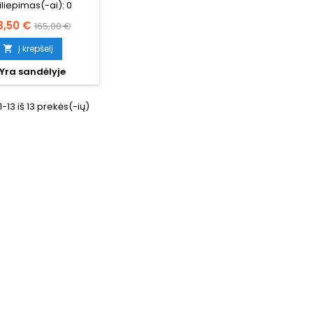
iliepimas(-ai):
0
ina
Bazinė
8,50 €
165,00 €
kaina
Į krepšelį

Yra sandėlyje
13 iš 13 prekės(-ių)