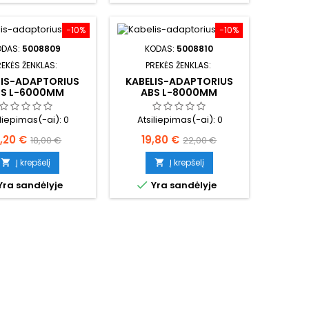
−10%
−10%
ODAS:
5008809
KODAS:
5008810
REKĖS ŽENKLAS:
PREKĖS ŽENKLAS:
LIS-ADAPTORIUS
KABELIS-ADAPTORIUS
BS L-6000MM
ABS L-8000MM
iliepimas(-ai):
0
Atsiliepimas(-ai):
0
aina
Bazinė
Kaina
Bazinė
6,20 €
19,80 €
18,00 €
22,00 €
kaina
kaina
Į krepšelį
Į krepšelį



Yra sandėlyje
Yra sandėlyje