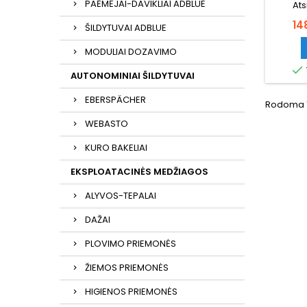
PAĖMĖJAI-DAVIKLIAI ADBLUE
Ats
Ka
14
ŠILDYTUVAI ADBLUE
MODULIAI DOZAVIMO

AUTONOMINIAI ŠILDYTUVAI
EBERSPÄCHER
Rodoma 1-
WEBASTO
KURO BAKELIAI
EKSPLOATACINĖS MEDŽIAGOS
ALYVOS-TEPALAI
DAŽAI
PLOVIMO PRIEMONĖS
ŽIEMOS PRIEMONĖS
HIGIENOS PRIEMONĖS