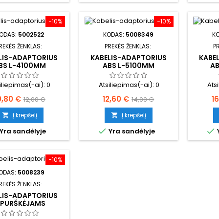
−10%
−10%
ODAS:
5002522
KODAS:
5008349
K
REKĖS ŽENKLAS:
PREKĖS ŽENKLAS:
P
LIS-ADAPTORIUS
KABELIS-ADAPTORIUS
KABE
BS L-4100MM
ABS L-5100MM
A
iliepimas(-ai):
0
Atsiliepimas(-ai):
0
Ats
aina
Bazinė
Kaina
Bazinė
K
0,80 €
12,60 €
1
12,00 €
14,00 €
kaina
kaina
Į krepšelį
Į krepšelį




Yra sandėlyje
Yra sandėlyje
−10%
ODAS:
5008239
REKĖS ŽENKLAS:
LIS-ADAPTORIUS
ŠPURŠKĖJAMS