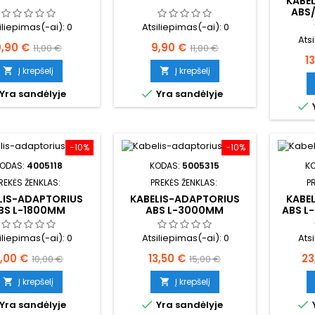
KABE
ABS
iliepimas(-ai):
0
Atsiliepimas(-ai):
0
Ats
aina
Bazinė
Kaina
Bazinė
9,90 €
9,90 €
11,00 €
11,00 €
K
1
kaina
kaina
Į krepšelį
Į krepšelį



Yra sandėlyje
Yra sandėlyje

−10%
−10%
ODAS:
4005118
KODAS:
5005315
K
REKĖS ŽENKLAS:
PREKĖS ŽENKLAS:
P
LIS-ADAPTORIUS
KABELIS-ADAPTORIUS
KABE
BS L-1800MM
ABS L-3000MM
ABS L
MO
iliepimas(-ai):
0
Atsiliepimas(-ai):
0
Ats
aina
Bazinė
Kaina
Bazinė
Ka
,00 €
13,50 €
23
10,00 €
15,00 €
kaina
kaina
Į krepšelį
Į krepšelį




Yra sandėlyje
Yra sandėlyje