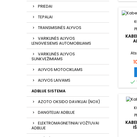
PRIEDAI
TEPALAI
K
TRANSMISINĖS ALYVOS
P
KABE
VARIKLINĖS ALYVOS
A
LENGVIESIEMS AUTOMOBILIAMS
Ats
VARIKLINĖS ALYVOS
SUNKVEŽIMIAMS
K
1
ALYVOS MOTOCIKLAMS
ALYVOS LAIVAMS

ADBLUE SISTEMA
AZOTO OKSIDO DAVIKLIAI (NOX)
K
DANGTELIAI ADBLUE
P
KABE
ELEKTROMAGNETINIAI VOŽTUVAI
I
ADBLUE