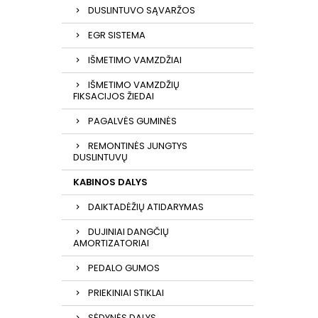
DUSLINTUVO SĄVARŽOS
EGR SISTEMA
IŠMETIMO VAMZDŽIAI
IŠMETIMO VAMZDŽIŲ
FIKSACIJOS ŽIEDAI
PAGALVĖS GUMINĖS
REMONTINĖS JUNGTYS
DUSLINTUVŲ
KABINOS DALYS
DAIKTADĖŽIŲ ATIDARYMAS
DUJINIAI DANGČIŲ
AMORTIZATORIAI
PEDALO GUMOS
PRIEKINIAI STIKLAI
SĖDYNĖS DALYS