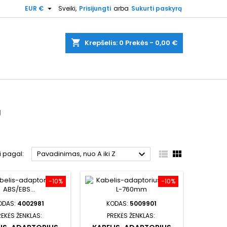

EUR €
Sveiki,
Prisijungti
arba
Sukurti paskyrą
shopping_cart
Krepšelis:
0
Prekės - 0,00 €
Ų



i pagal:
Pavadinimas, nuo A iki Z
−10%
−10%
ODAS:
4002981
KODAS:
5009901
REKĖS ŽENKLAS:
PREKĖS ŽENKLAS: