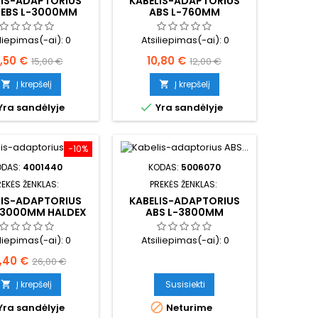
LIS-ADAPTORIUS
KABELIS-ADAPTORIUS
/EBS L-3000MM
ABS L-760MM
iliepimas(-ai):
0
Atsiliepimas(-ai):
0
aina
Bazinė
Kaina
Bazinė
3,50 €
10,80 €
15,00 €
12,00 €
kaina
kaina
Į krepšelį
Į krepšelį



Yra sandėlyje
Yra sandėlyje
−10%
ODAS:
4001440
KODAS:
5006070
REKĖS ŽENKLAS:
PREKĖS ŽENKLAS:
LIS-ADAPTORIUS
KABELIS-ADAPTORIUS
-3000MM HALDEX
ABS L-3800MM
DULIATORIUI
iliepimas(-ai):
0
Atsiliepimas(-ai):
0
ina
Bazinė
,40 €
26,00 €
kaina
Į krepšelį
Susisiekti


Yra sandėlyje
Neturime