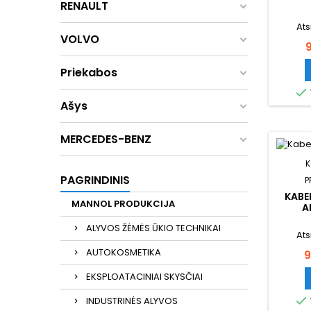
RENAULT
Ats
VOLVO
K
Priekabos

Ašys
MERCEDES-BENZ
K
PAGRINDINIS
P
KABE
MANNOL PRODUKCIJA
A
ALYVOS ŽĖMĖS ŪKIO TECHNIKAI
Ats
AUTOKOSMETIKA
K
9
EKSPLOATACINIAI SKYSČIAI

INDUSTRINĖS ALYVOS