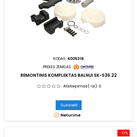
KODAS:
4005316
PREKĖS ŽENKLAS:
REMONTINIS KOMPLEKTAS BALNUI SK-S36.22
Atsiliepimas(-ai):
0
Susisiekti

Neturime
−10%