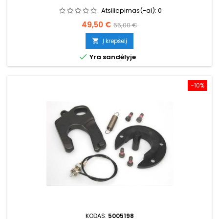
Atsiliepimas(-ai):
0
Kaina
Bazinė
49,50 €
55,00 €
kaina
Į krepšelį


Yra sandėlyje
−10%
KODAS:
5005198