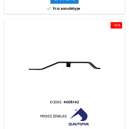

Yra sandėlyje
−10%
KODAS:
4005142
PREKĖS ŽENKLAS: