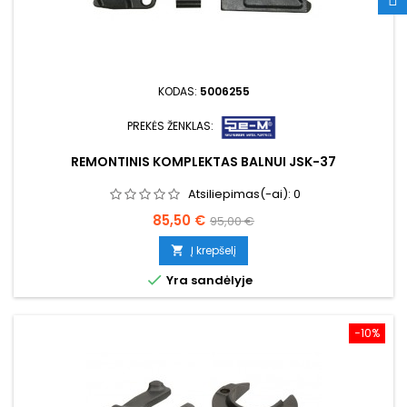
KODAS:
5006255
PREKĖS ŽENKLAS:
REMONTINIS KOMPLEKTAS BALNUI JSK-37
Atsiliepimas(-ai):
0
Kaina
Bazinė
85,50 €
95,00 €
kaina
Į krepšelį


Yra sandėlyje
−10%