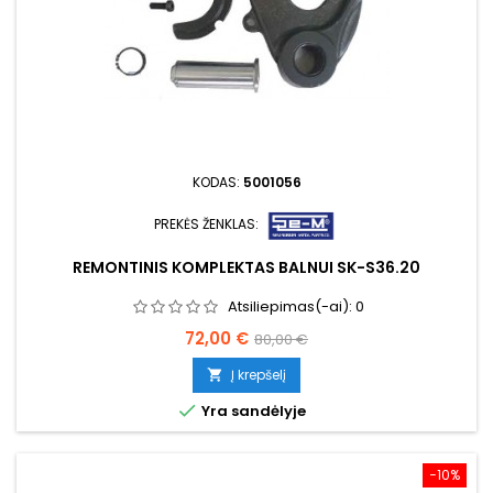
KODAS:
5001056
PREKĖS ŽENKLAS:
REMONTINIS KOMPLEKTAS BALNUI SK-S36.20
Atsiliepimas(-ai):
0
Kaina
Bazinė
72,00 €
80,00 €
kaina
Į krepšelį


Yra sandėlyje
−10%