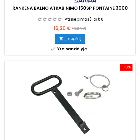
RANKENA BALNO ATKABINIMO 150SP FONTAINE 3000
Atsiliepimas(-ai):
0
Kaina
Bazinė
16,20 €
18,00 €
kaina
Į krepšelį


Yra sandėlyje
−10%