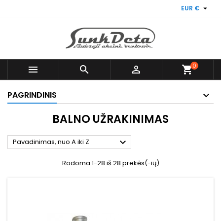

EUR €
0



shopping_cart
PAGRINDINIS
BALNO UŽRAKINIMAS

Pavadinimas, nuo A iki Z
Rodoma 1-28 iš 28 prekės(-ių)