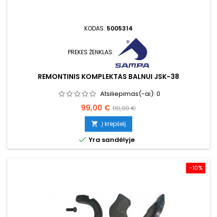
KODAS:
5005314
PREKĖS ŽENKLAS:
REMONTINIS KOMPLEKTAS BALNUI JSK-38
Atsiliepimas(-ai):
0
Kaina
Bazinė
99,00 €
110,00 €
kaina
Į krepšelį


Yra sandėlyje
−10%