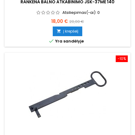
RANKENA BALNO ATKABINIMO JSK-37ME 140
Atsiliepimas(-ai):
0
Kaina
Bazinė
18,00 €
20,00 €
kaina
Į krepšelį


Yra sandėlyje
−10%