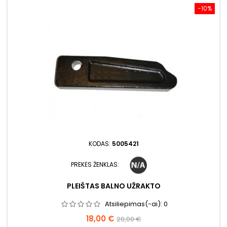
−10%
KODAS:
5005421
PREKĖS ŽENKLAS:
PLEIŠTAS BALNO UŽRAKTO
Atsiliepimas(-ai):
0
Kaina
Bazinė
18,00 €
20,00 €