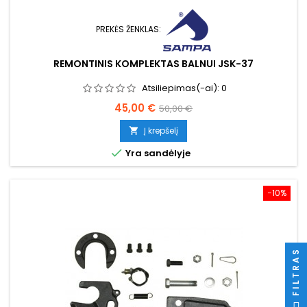
PREKĖS ŽENKLAS:
REMONTINIS KOMPLEKTAS BALNUI JSK-37
Atsiliepimas(-ai):
0
Kaina
Bazinė
45,00 €
50,00 €
kaina
Į krepšelį


Yra sandėlyje
−10%
FILTRAS