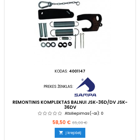
KODAS:
4001147
PREKĖS ŽENKLAS:
REMONTINIS KOMPLEKTAS BALNUI JSK-36D/DV JSK-
36DV
Atsiliepimas(-ai):
0
Kaina
Bazinė
58,50 €
65,00 €
kaina
Į krepšelį
