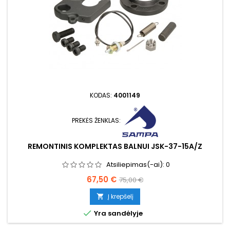
KODAS:
4001149
PREKĖS ŽENKLAS:
REMONTINIS KOMPLEKTAS BALNUI JSK-37-15A/Z
Atsiliepimas(-ai):
0
Kaina
Bazinė
67,50 €
75,00 €
kaina
Į krepšelį


Yra sandėlyje