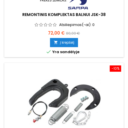
PREKĖS ŽENKLAS:
REMONTINIS KOMPLEKTAS BALNUI JSK-38
Atsiliepimas(-ai):
0
Kaina
Bazinė
72,00 €
80,00 €
kaina
Į krepšelį


Yra sandėlyje
−10%