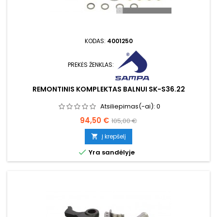
KODAS:
4001250
PREKĖS ŽENKLAS:
REMONTINIS KOMPLEKTAS BALNUI SK-S36.22
Atsiliepimas(-ai):
0
Kaina
Bazinė
94,50 €
105,00 €
kaina
Į krepšelį


Yra sandėlyje