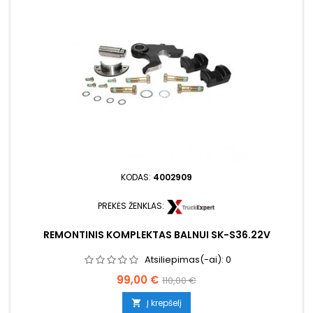
KODAS:
4002909
PREKĖS ŽENKLAS:
REMONTINIS KOMPLEKTAS BALNUI SK-S36.22V
Atsiliepimas(-ai):
0
Kaina
Bazinė
99,00 €
110,00 €
kaina
Į krepšelį
