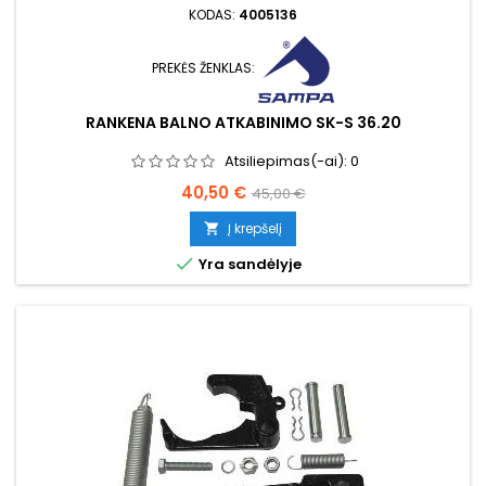
KODAS:
4005136
PREKĖS ŽENKLAS:
RANKENA BALNO ATKABINIMO SK-S 36.20
Atsiliepimas(-ai):
0
Kaina
Bazinė
40,50 €
45,00 €
kaina
Į krepšelį


Yra sandėlyje