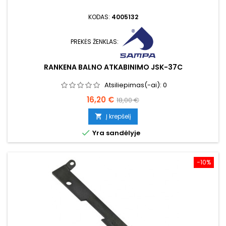
KODAS:
4005132
PREKĖS ŽENKLAS:
RANKENA BALNO ATKABINIMO JSK-37C
Atsiliepimas(-ai):
0
Kaina
Bazinė
16,20 €
18,00 €
kaina
Į krepšelį


Yra sandėlyje
−10%