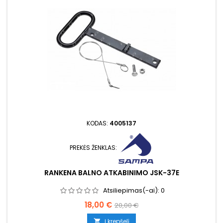
KODAS:
4005137
PREKĖS ŽENKLAS:
RANKENA BALNO ATKABINIMO JSK-37E
Atsiliepimas(-ai):
0
Kaina
Bazinė
18,00 €
20,00 €
kaina
Į krepšelį
