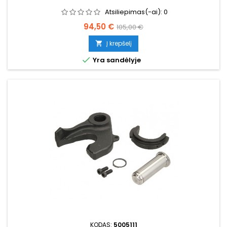
Atsiliepimas(-ai):
0
Kaina
Bazinė
94,50 €
105,00 €
kaina
Į krepšelį


Yra sandėlyje
KODAS:
5005111