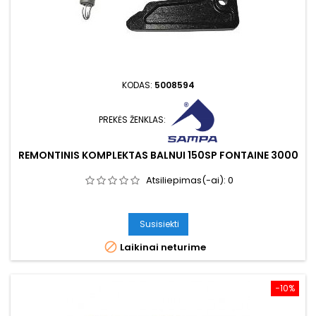
KODAS:
5008594
PREKĖS ŽENKLAS:
REMONTINIS KOMPLEKTAS BALNUI 150SP FONTAINE 3000
Atsiliepimas(-ai):
0
Susisiekti

Laikinai neturime
−10%