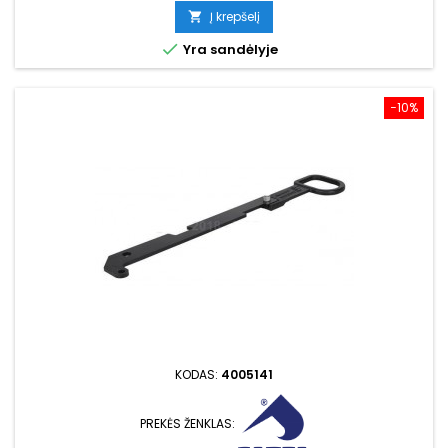
kaina
Į krepšelį


Yra sandėlyje
−10%
KODAS:
4005141
PREKĖS ŽENKLAS: