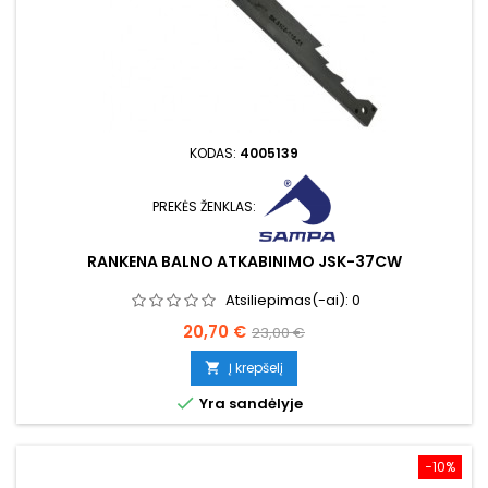
KODAS:
4005139
PREKĖS ŽENKLAS:
RANKENA BALNO ATKABINIMO JSK-37CW
Atsiliepimas(-ai):
0
Kaina
Bazinė
20,70 €
23,00 €
kaina
Į krepšelį


Yra sandėlyje
−10%