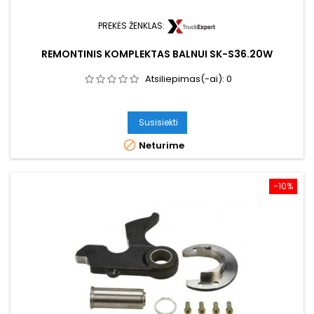
PREKĖS ŽENKLAS:
REMONTINIS KOMPLEKTAS BALNUI SK-S36.20W
Atsiliepimas(-ai):
0
Susisiekti

Neturime
−10%