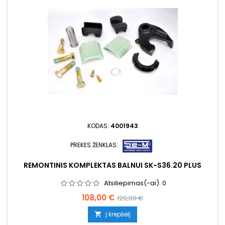
KODAS:
4001943
PREKĖS ŽENKLAS:
REMONTINIS KOMPLEKTAS BALNUI SK-S36.20 PLUS
Atsiliepimas(-ai):
0
Kaina
Bazinė
108,00 €
120,00 €
kaina
Į krepšelį
