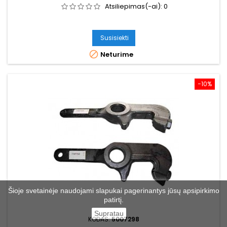
Atsiliepimas(-ai):
0
Susisiekti

Neturime
−10%
Šioje svetainėje naudojami slapukai pagerinantys jūsų apsipirkimo
patirtį.
Supratau
KODAS:
5007298