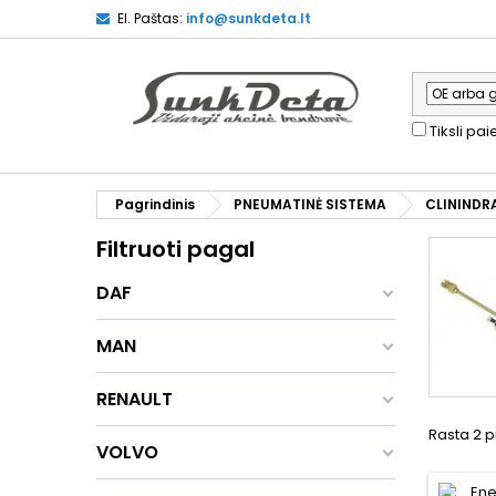
El. Paštas:
info@sunkdeta.lt
Tiksli pa
Pagrindinis
PNEUMATINĖ SISTEMA
CLININDR
Filtruoti pagal
DAF
MAN
RENAULT
Rasta 2 p
VOLVO