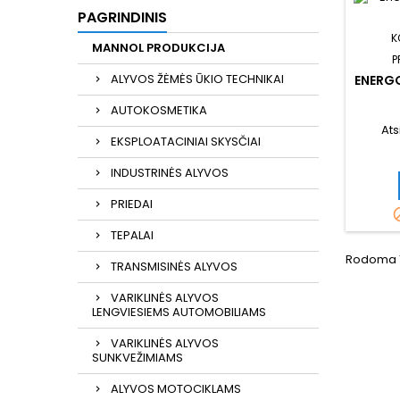
PAGRINDINIS
K
MANNOL PRODUKCIJA
P
ALYVOS ŽĖMĖS ŪKIO TECHNIKAI
ENERG
AUTOKOSMETIKA
Ats
EKSPLOATACINIAI SKYSČIAI
INDUSTRINĖS ALYVOS
PRIEDAI
TEPALAI
Rodoma 1-
TRANSMISINĖS ALYVOS
VARIKLINĖS ALYVOS
LENGVIESIEMS AUTOMOBILIAMS
VARIKLINĖS ALYVOS
SUNKVEŽIMIAMS
ALYVOS MOTOCIKLAMS