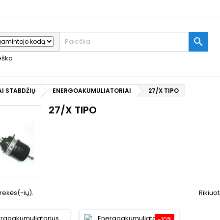

ieška
AI STABDŽIŲ
ENERGOAKUMULIATORIAI
27/X TIPO
27/X TIPO
rekės(-ių).
Rikiuot
−10%