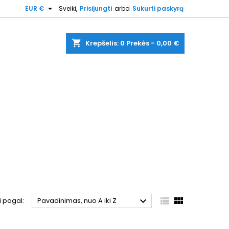

EUR €
Sveiki,
Prisijungti
arba
Sukurti paskyrą
shopping_cart
Krepšelis:
0
Prekės - 0,00 €



i pagal:
Pavadinimas, nuo A iki Z