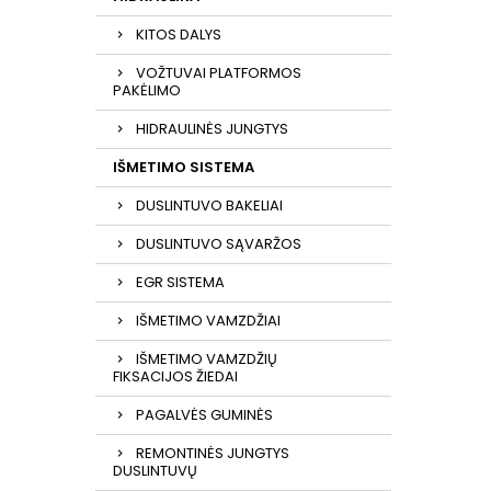
KITOS DALYS
VOŽTUVAI PLATFORMOS
PAKĖLIMO
HIDRAULINĖS JUNGTYS
IŠMETIMO SISTEMA
DUSLINTUVO BAKELIAI
DUSLINTUVO SĄVARŽOS
EGR SISTEMA
IŠMETIMO VAMZDŽIAI
IŠMETIMO VAMZDŽIŲ
FIKSACIJOS ŽIEDAI
PAGALVĖS GUMINĖS
REMONTINĖS JUNGTYS
DUSLINTUVŲ