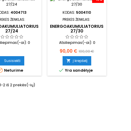
ODAS:
4004713
KODAS:
5004110
REKĖS ŽENKLAS:
PREKĖS ŽENKLAS:
OAKUMULIATORIUS
ENERGOAKUMULIATORIUS
27/24
27/30
iliepimas(-ai):
0
Atsiliepimas(-ai):
0
Kaina
Bazinė
90,00 €
100,00 €
kaina
Susisiekti
Į krepšelį



Neturime
Yra sandėlyje
2 iš 2 prekės(-ių)