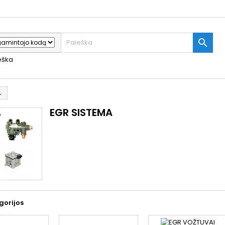

ieška
A
EGR SISTEMA
gorijos