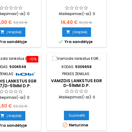
iliepimas(-ai):
0
Atsiliepimas(-ai):
0
ina
Bazinė
Kaina
Bazinė
,00 €
14,40 €
50,00 €
16,00 €
kaina
kaina
Į krepšelį
Į krepšelį



Yra sandėlyje
Yra sandėlyje
−10%
ODAS:
5006546
KODAS:
5009658
ŽENKLAS:
PREKĖS ŽENKLAS:
VAMZDIS LANKSTUS EGR
IS LANKSTUS EGR
D-51MM D.P.
7/D-51MM D.P.
Atsiliepimas(-ai):
0
iliepimas(-ai):
0
ina
Bazinė
,50 €
55,00 €
kaina
Susisiekti
Į krepšelį


Neturime
Yra sandėlyje