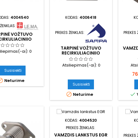
ODAS:
4004540
KODAS:
4006418
K
 ŽENKLAS:
PREKĖS ŽENKLAS:
PREKĖS 
RPINĖ VOŽTUVO
CIRKULIACINIIO
IMO VALDYMO EGR
TARPINĖ VOŽTUVO
VAMZD
iliepimas(-ai):
0
RECIRKULIACINIIO
IŠMETIMO VALDYMO EGR
Atsiliepimas(-ai):
0
Ats
Susisiekti
Ka
76

Neturime
Susisiekti


Neturime
KODAS:
4004520
K
PREKĖS ŽENKLAS:
VAMZDIS LANKSTUS EGR
PREKĖS 