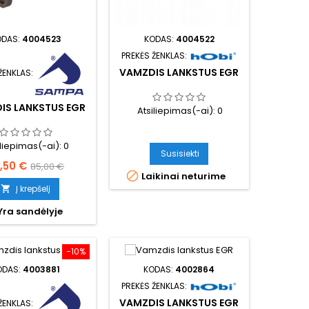
ODAS:
4004523
KODAS:
4004522
PREKĖS ŽENKLAS:
VAMZDIS LANKSTUS EGR
ŽENKLAS:
IS LANKSTUS EGR
Atsiliepimas(-ai):
0
iliepimas(-ai):
0
Susisiekti
ina
Bazinė
,50 €
85,00 €

Laikinai neturime
kaina
Į krepšelį

Yra sandėlyje
−10%
ODAS:
4003881
KODAS:
4002864
PREKĖS ŽENKLAS:
VAMZDIS LANKSTUS EGR
ŽENKLAS: