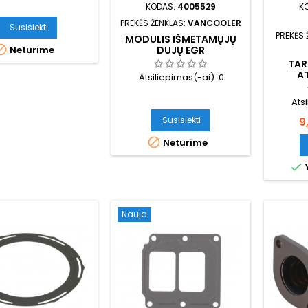
KODAS:
4005529
K
PREKĖS ŽENKLAS:
VANCOOLER
Susisiekti
PREKĖS 
MODULIS IŠMETAMŲJŲ

DUJŲ EGR
Neturime
TAR
A
Atsiliepimas(-ai):
0
Ats
Susisiekti
K
9

Neturime

Nauja