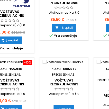
RECIRKULIACINIS
RE
IŠMETIMO VALDYMO EGR
IŠMET
VOŽTUVAS
Atsiliepimas(-ai):
0
Ats
CIRKULIACINIS
Kaina
Bazinė
Ka
IMO VALDYMO EGR
85,50 €
85
95,00 €
iliepimas(-ai):
0
kaina
Į krepšelį

ina
Bazinė
8,00 €
220,00 €


Yra sandėlyje
kaina
Į krepšelį

Yra sandėlyje
−10%
ODAS:
4002818
KODAS:
5002782
K
REKĖS ŽENKLAS:
PREKĖS ŽENKLAS:
VOŽTUVAS
VOŽTUVAS
PREKĖS 
CIRKULIACINIS
RECIRKULIACINIS
IMO VALDYMO EGR
IŠMETIMO VALDYMO EGR
iliepimas(-ai):
0
Atsiliepimas(-ai):
0
RE
IŠMET
na
Bazinė
8,00 €
520,00 €
Ats
kaina
Į krepšelį
Susisiekti
