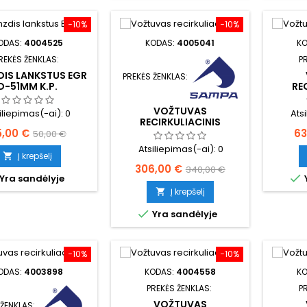
−10%
−10%
ODAS:
4004525
KODAS:
4005041
K
REKĖS ŽENKLAS:
P
IS LANKSTUS EGR
PREKĖS ŽENKLAS:
D-51MM K.P.
RE
IŠMET
VOŽTUVAS
iliepimas(-ai):
0
Ats
RECIRKULIACINIS
ina
Bazinė
Ka
5,00 €
IŠMETIMO VALDYMO EGR
63
50,00 €
Atsiliepimas(-ai):
0
kaina
Į krepšelį

Kaina
Bazinė
306,00 €
340,00 €

Yra sandėlyje
kaina
Į krepšelį


Yra sandėlyje
−10%
−10%
ODAS:
4003898
KODAS:
4004558
K
PREKĖS ŽENKLAS:
P
VOŽTUVAS
 ŽENKLAS: