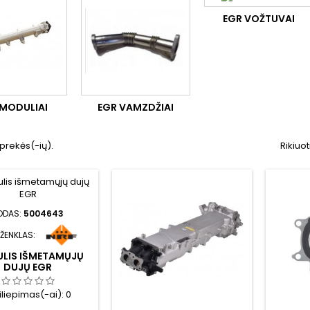
EGR VOŽTUVAI
 MODULIAI
EGR VAMZDŽIAI
prekės(-ių).
Rikiuot
ODAS:
5004643
 ŽENKLAS:
LIS IŠMETAMŲJŲ
DUJŲ EGR
iliepimas(-ai):
0