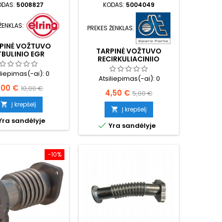
ODAS:
5008827
KODAS:
5004049
ŽENKLAS:
PREKĖS ŽENKLAS:
PINĖ VOŽTUVO
TARPINĖ VOŽTUVO
TBULINIO EGR
RECIRKULIACINIIO
IŠMETIMO VALDYMO EGR
iliepimas(-ai):
0
Atsiliepimas(-ai):
0
aina
Bazinė
,00 €
10,00 €
Kaina
Bazinė
4,50 €
5,00 €
kaina
kaina
Į krepšelį

Į krepšelį

Yra sandėlyje

Yra sandėlyje
−10%