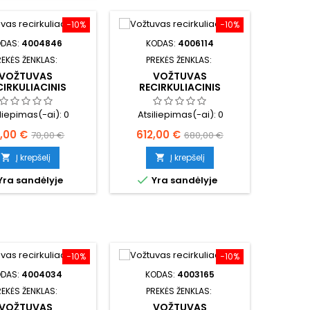
−10%
−10%
ODAS:
4004846
KODAS:
4006114
REKĖS ŽENKLAS:
PREKĖS ŽENKLAS:
VOŽTUVAS
VOŽTUVAS
CIRKULIACINIS
RECIRKULIACINIS
IMO VALDYMO EGR
IŠMETIMO VALDYMO EGR
iliepimas(-ai):
0
Atsiliepimas(-ai):
0
ina
Bazinė
Kaina
Bazinė
,00 €
612,00 €
70,00 €
680,00 €
kaina
kaina
Į krepšelį
Į krepšelį



Yra sandėlyje
Yra sandėlyje
−10%
−10%
ODAS:
4004034
KODAS:
4003165
REKĖS ŽENKLAS:
PREKĖS ŽENKLAS:
VOŽTUVAS
VOŽTUVAS