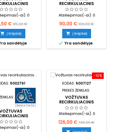
CIRKULIACINIS
RECIRKULIACINIS
IMO VALDYMO EGR
IŠMETIMO VALDYMO EGR
iliepimas(-ai):
0
Atsiliepimas(-ai):
0
ina
Bazinė
Kaina
Bazinė
,50 €
90,00 €
95,00 €
100,00 €
kaina
kaina
Į krepšelį
Į krepšelį



Yra sandėlyje
Yra sandėlyje
−10%
ODAS:
5002761
KODAS:
5007127
PREKĖS ŽENKLAS:
VOŽTUVAS
ŽENKLAS:
RECIRKULIACINIS
IŠMETIMO VALDYMO EGR
VOŽTUVAS
Atsiliepimas(-ai):
0
CIRKULIACINIS
IMO VALDYMO EGR
Kaina
Bazinė
126,00 €
140,00 €
iliepimas(-ai):
0
kaina
Į krepšelį
