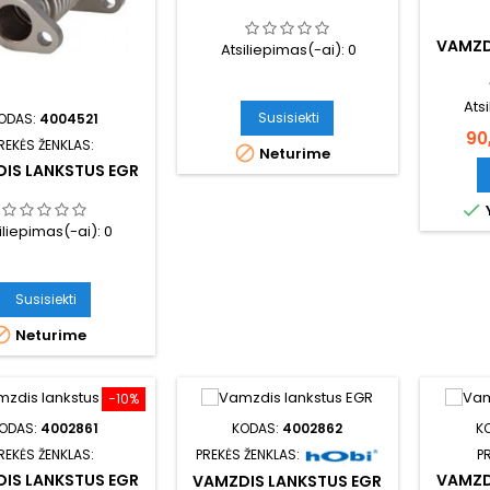
VAMZD
Atsiliepimas(-ai):
0
Ats
Susisiekti
ODAS:
4004521
Ka
90
REKĖS ŽENKLAS:

Neturime
IS LANKSTUS EGR

iliepimas(-ai):
0
Susisiekti

Neturime
−10%
ODAS:
4002861
KODAS:
4002862
K
REKĖS ŽENKLAS:
PREKĖS ŽENKLAS:
P
IS LANKSTUS EGR
VAMZD
VAMZDIS LANKSTUS EGR