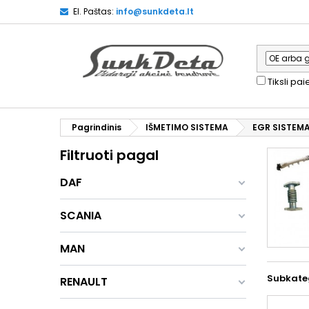
El. Paštas:
info@sunkdeta.lt
Tiksli pa
Pagrindinis
IŠMETIMO SISTEMA
EGR SISTEM
Filtruoti pagal
DAF
SCANIA
MAN
Subkate
RENAULT