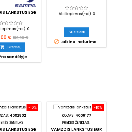
IS LANKSTUS EGR
Atsiliepimas(-ai):
0
iliepimas(-ai):
0
Susisiekti
ina
Bazinė
,00 €
100,00 €

Laikinai neturime
kaina
Į krepšelį

Yra sandėlyje
−10%
−10%
ODAS:
4002802
KODAS:
4006177
REKĖS ŽENKLAS:
PREKĖS ŽENKLAS:
IS LANKSTUS EGR
VAMZDIS LANKSTUS EGR