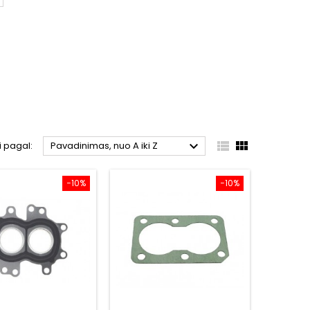



i pagal:
Pavadinimas, nuo A iki Z
−10%
−10%