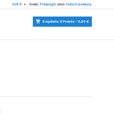

EUR €
Sveiki,
Prisijungti
arba
Sukurti paskyrą
shopping_cart
Krepšelis:
0
Prekės - 0,00 €