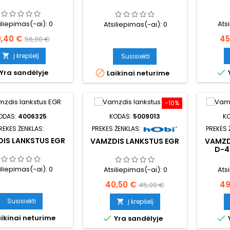
iliepimas(-ai):
0
Ats
Atsiliepimas(-ai):
0
ina
Bazinė
Ka
0,40 €
45
56,00 €
kaina
Į krepšelį

Susisiekti

Yra sandėlyje

Laikinai neturime
−10%
ODAS:
4006325
KODAS:
5009013
K
REKĖS ŽENKLAS:
PREKĖS ŽENKLAS:
PREKĖS 
IS LANKSTUS EGR
VAMZDIS LANKSTUS EGR
VAMZD
D-4
iliepimas(-ai):
0
Atsiliepimas(-ai):
0
Ats
Kaina
Bazinė
Ka
40,50 €
49
45,00 €
kaina
Susisiekti
Į krepšelį

ikinai neturime


Yra sandėlyje