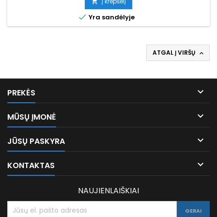
Į krepšelį


Yra sandėlyje
ATGAL Į VIRŠŲ


PREKĖS

MŪSŲ ĮMONĖ

JŪSŲ PASKYRA

KONTAKTAS
NAUJIENLAIŠKIAI