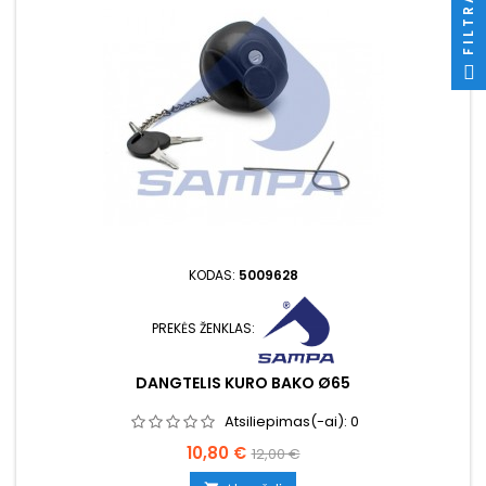
FILTRAS
KODAS:
5009628
PREKĖS ŽENKLAS:
DANGTELIS KURO BAKO Ø65
Atsiliepimas(-ai):
0
Kaina
Bazinė
10,80 €
12,00 €
kaina