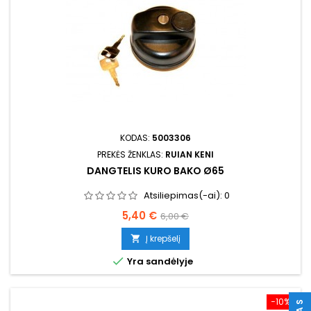
KODAS:
5003306
PREKĖS ŽENKLAS:
RUIAN KENI
DANGTELIS KURO BAKO Ø65
Atsiliepimas(-ai):
0
Kaina
Bazinė
5,40 €
6,00 €
kaina
Į krepšelį


Yra sandėlyje
−10%