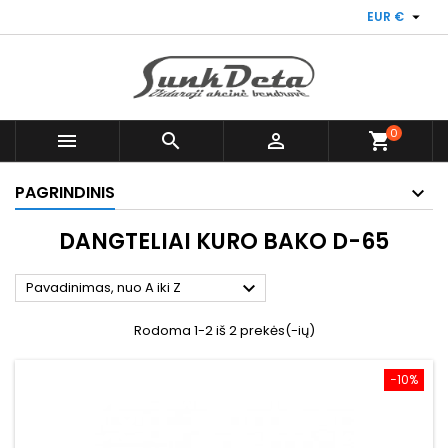

EUR €
0



shopping_cart
PAGRINDINIS
DANGTELIAI KURO BAKO D-65

Pavadinimas, nuo A iki Z
Rodoma 1-2 iš 2 prekės(-ių)
−10%