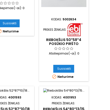
iliepimas(-ai):
0
KODAS:
5002634
Susisiekti
PREKĖS ŽENKLAS:

Neturime
RIEBOKŠLIS 50*58*4
POSŪKIO PIRŠTO
Atsiliepimas(-ai):
0
Susisiekti

Neturime
ODAS:
4001593
KODAS:
4001953
REKĖS ŽENKLAS:
PREKĖS ŽENKLAS:
ŠLIS 52*87*10/18
RIEBOKŠLIS 54*80*13/15