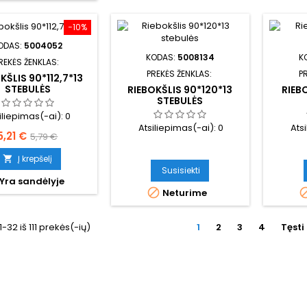
−10%
ODAS:
5004052
KODAS:
5008134
K
REKĖS ŽENKLAS:
PREKĖS ŽENKLAS:
P
KŠLIS 90*112,7*13
STEBULĖS
RIEBOKŠLIS 90*120*13
RIEB
STEBULĖS
iliepimas(-ai):
0
Atsiliepimas(-ai):
0
Ats
Kaina
Bazinė
5,21 €
5,79 €
kaina
Į krepšelį

Susisiekti
Yra sandėlyje

Neturime
32 iš 111 prekės(-ių)
1
2
3
4
Tęsti