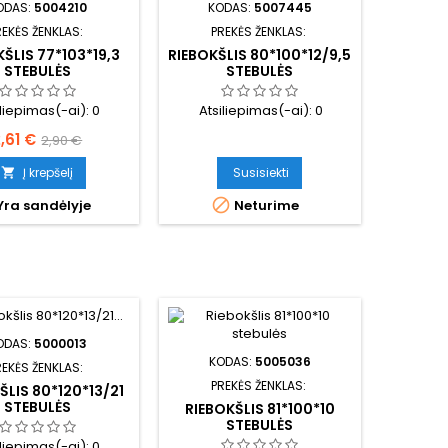
ODAS:
5004210
KODAS:
5007445
REKĖS ŽENKLAS:
PREKĖS ŽENKLAS:
ŠLIS 77*103*19,3
RIEBOKŠLIS 80*100*12/9,5
STEBULĖS
STEBULĖS
iliepimas(-ai):
0
Atsiliepimas(-ai):
0
aina
Bazinė
,61 €
2,90 €
kaina
Į krepšelį
Susisiekti


Yra sandėlyje
Neturime
ODAS:
5000013
KODAS:
5005036
REKĖS ŽENKLAS:
PREKĖS ŽENKLAS:
ŠLIS 80*120*13/21
STEBULĖS
RIEBOKŠLIS 81*100*10
STEBULĖS
iliepimas(-ai):
0