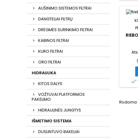
AUŠINIMO SISTEMOS FILTRAI
DANGTELIAI FILTRŲ
K
P
DRĖGMĖS SURINKIMO FILTRAI
RIEBO
KABINOS FILTRAI
KURO FILTRAI
Ats
ORO FILTRAI
HIDRAULIKA

KITOS DALYS
VOŽTUVAI PLATFORMOS
PAKĖLIMO
Rodoma 1-
HIDRAULINĖS JUNGTYS
IŠMETIMO SISTEMA
DUSLINTUVO BAKELIAI