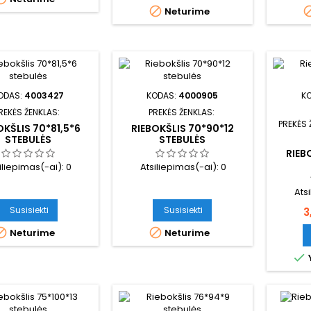

Neturime
ODAS:
4003427
KODAS:
4000905
K
REKĖS ŽENKLAS:
PREKĖS ŽENKLAS:
PREKĖS 
OKŠLIS 70*81,5*6
RIEBOKŠLIS 70*90*12
STEBULĖS
STEBULĖS
RIEB
iliepimas(-ai):
0
Atsiliepimas(-ai):
0
Ats
K
Susisiekti
Susisiekti
3


Neturime
Neturime
