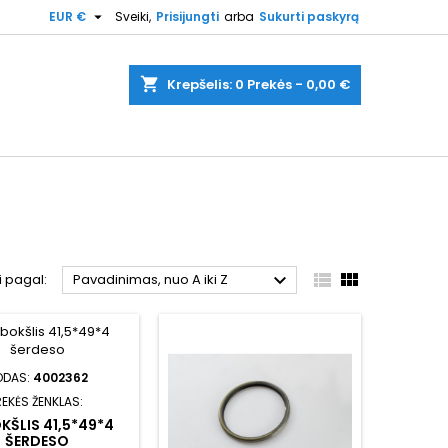

EUR €
Sveiki,
Prisijungti
arba
Sukurti paskyrą
shopping_cart
Krepšelis:
0
Prekės - 0,00 €



i pagal:
Pavadinimas, nuo A iki Z
ODAS:
4002362
REKĖS ŽENKLAS:
KŠLIS 41,5*49*4
ŠERDESO