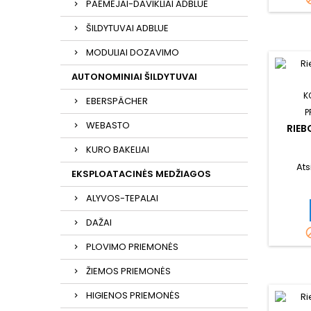
PAĖMĖJAI-DAVIKLIAI ADBLUE
ŠILDYTUVAI ADBLUE
MODULIAI DOZAVIMO
AUTONOMINIAI ŠILDYTUVAI
K
EBERSPÄCHER
P
WEBASTO
RIEB
KURO BAKELIAI
Ats
EKSPLOATACINĖS MEDŽIAGOS
ALYVOS-TEPALAI
DAŽAI
PLOVIMO PRIEMONĖS
ŽIEMOS PRIEMONĖS
HIGIENOS PRIEMONĖS