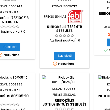
K
ODAS:
5005244
KODAS:
5005037
P
REKĖS ŽENKLAS:
RIEBOK
PREKĖS ŽENKLAS:
OKŠLIS 75*100*13
STEBULĖS
RIEBOKŠLIS 76*94*9
Ats
STEBULĖS
iliepimas(-ai):
0
K
2
Atsiliepimas(-ai):
0
Susisiekti


Neturime
Susisiekti

Neturime
ODAS:
5003985
K
KODAS:
5008551
REKĖS ŽENKLAS:
P
PREKĖS ŽENKLAS:
OKŠLIS 80*105*10
RIEBOK
RIEBOKŠLIS
80*110/115*9/13 STEBULĖS
iliepimas(-ai):
0
Ats