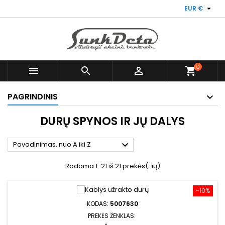

EUR €
0



shopping_cart
PAGRINDINIS
DURŲ SPYNOS IR JŲ DALYS

Pavadinimas, nuo A iki Z
Rodoma 1-21 iš 21 prekės(-ių)
−10%
KODAS:
5007630
PREKĖS ŽENKLAS: