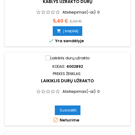
KABLYS UŽRAKTO DURŲ
Atsiliepimas(-ai):
0
Kaina
Bazinė
5,40 €
6,00 €
kaina
Į krepšelį


Yra sandėlyje
KODAS:
4002892
PREKĖS ŽENKLAS:
LAIKIKLIS DURŲ UŽRAKTO
Atsiliepimas(-ai):
0
Susisiekti

Neturime