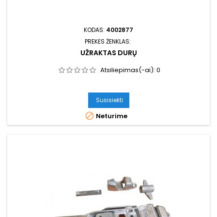
KODAS:
4002877
PREKĖS ŽENKLAS:
UŽRAKTAS DURŲ
Atsiliepimas(-ai):
0
Susisiekti

Neturime