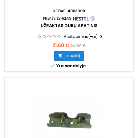
KODAS:
4003309
PREKĖS ŽENKLAS:
UŽRAKTAS DURŲ APATINIS
Atsiliepimas(-ai):
0
Kaina
Bazinė
21,60 €
24,00 €
kaina
Į krepšelį


Yra sandėlyje