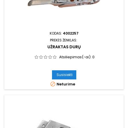
KODAS:
4002257
PREKĖS ŽENKLAS:
UŽRAKTAS DURŲ
Atsiliepimas(-ai):
0
Susisiekti

Neturime