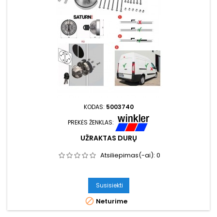
KODAS:
5003740
PREKĖS ŽENKLAS:
UŽRAKTAS DURŲ
Atsiliepimas(-ai):
0
Susisiekti

Neturime