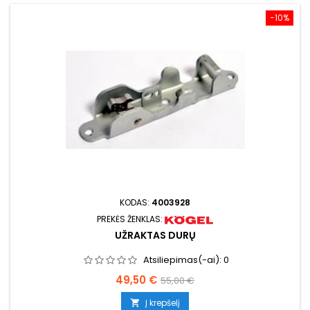
−10%
KODAS:
4003928
PREKĖS ŽENKLAS:
UŽRAKTAS DURŲ
Atsiliepimas(-ai):
0
Kaina
Bazinė
49,50 €
55,00 €
kaina
Į krepšelį
