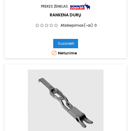
PREKĖS ŽENKLAS:
RANKENA DURŲ
Atsiliepimas(-ai):
0
Susisiekti

Neturime