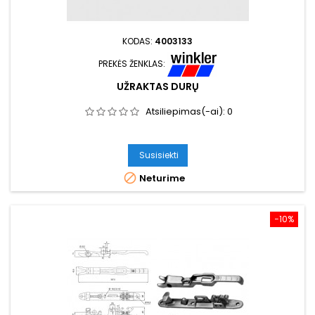
KODAS:
4003133
PREKĖS ŽENKLAS:
UŽRAKTAS DURŲ
Atsiliepimas(-ai):
0
Susisiekti

Neturime
−10%