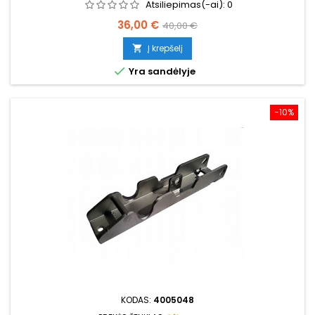
Atsiliepimas(-ai):
0
Kaina
Bazinė
36,00 €
40,00 €
kaina
Į krepšelį


Yra sandėlyje
−10%
KODAS:
4005048