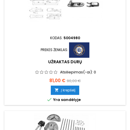
KODAS:
5004980
PREKĖS ŽENKLAS:
UŽRAKTAS DURŲ
Atsiliepimas(-ai):
0
Kaina
Bazinė
81,00 €
90,00 €
kaina
Į krepšelį


Yra sandėlyje