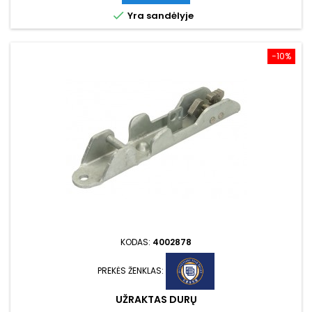

Yra sandėlyje
−10%
KODAS:
4002878
PREKĖS ŽENKLAS:
UŽRAKTAS DURŲ