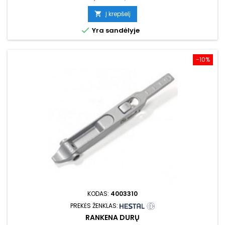
kaina
Į krepšelį


Yra sandėlyje
−10%
KODAS:
4003310
PREKĖS ŽENKLAS:
RANKENA DURŲ