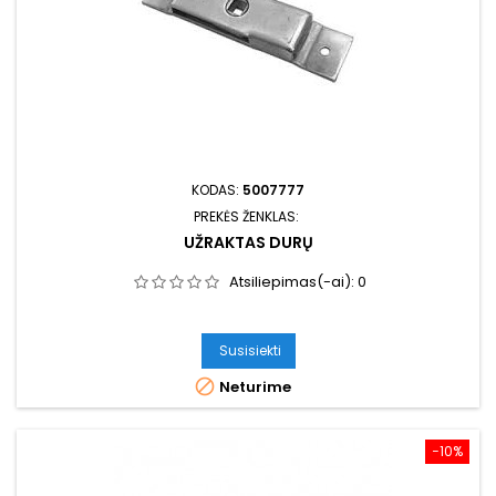
KODAS:
5007777
PREKĖS ŽENKLAS:
UŽRAKTAS DURŲ
Atsiliepimas(-ai):
0
Susisiekti

Neturime
−10%