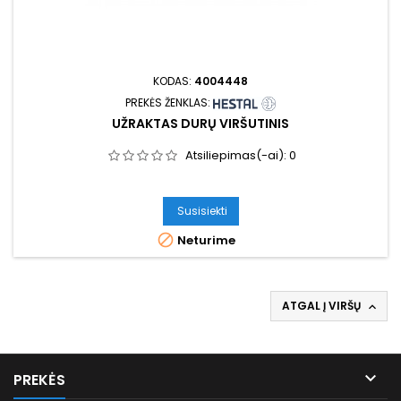
KODAS:
4004448
PREKĖS ŽENKLAS:
UŽRAKTAS DURŲ VIRŠUTINIS
Atsiliepimas(-ai):
0
Susisiekti

Neturime
ATGAL Į VIRŠŲ


PREKĖS