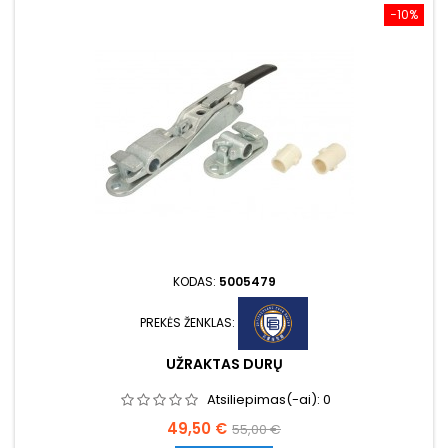
−10%
KODAS:
5005479
PREKĖS ŽENKLAS:
UŽRAKTAS DURŲ
Atsiliepimas(-ai):
0
Kaina
Bazinė
49,50 €
55,00 €