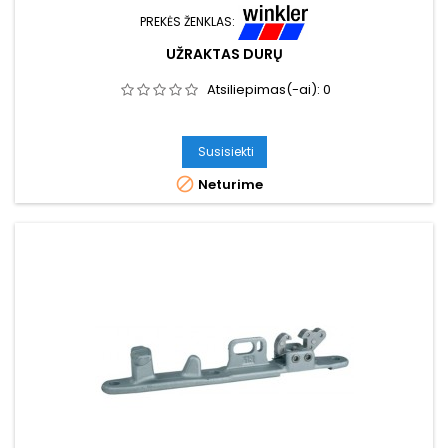
PREKĖS ŽENKLAS:
UŽRAKTAS DURŲ
Atsiliepimas(-ai):
0
Susisiekti

Neturime