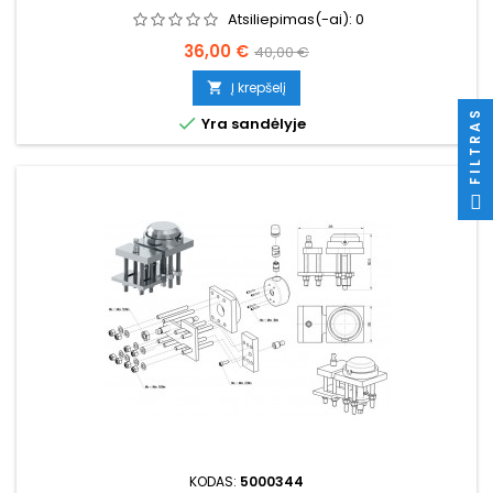
Atsiliepimas(-ai):
0
Kaina
Bazinė
36,00 €
40,00 €
kaina
Į krepšelį

FILTRAS

Yra sandėlyje
KODAS:
5000344