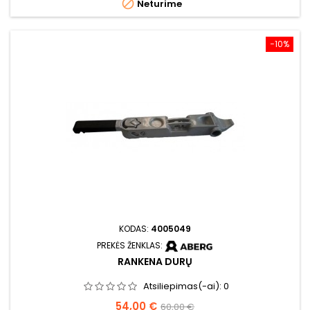

Neturime
−10%
KODAS:
4005049
PREKĖS ŽENKLAS:
RANKENA DURŲ
Atsiliepimas(-ai):
0
Kaina
Bazinė
54,00 €
60,00 €