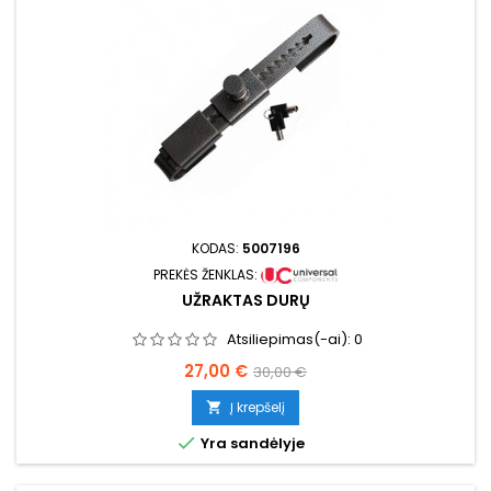
KODAS:
5007196
PREKĖS ŽENKLAS:
UŽRAKTAS DURŲ
Atsiliepimas(-ai):
0
Kaina
Bazinė
27,00 €
30,00 €
kaina
Į krepšelį


Yra sandėlyje