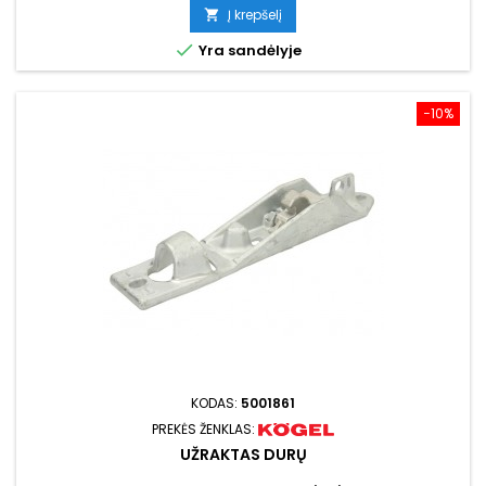
kaina
Į krepšelį


Yra sandėlyje
−10%
KODAS:
5001861
PREKĖS ŽENKLAS:
UŽRAKTAS DURŲ