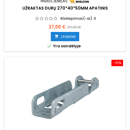
PREKĖS ŽENKLAS:
UŽRAKTAS DURŲ 270*40*50MM APATINIS
Atsiliepimas(-ai):
0
Kaina
Bazinė
27,00 €
30,00 €
kaina
Į krepšelį


Yra sandėlyje
−10%