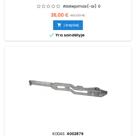
Atsiliepimas(-ai):
0
Kaina
Bazinė
36,00 €
40,00 €
kaina
Į krepšelį


Yra sandėlyje
KODAS:
4002879