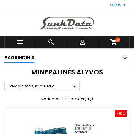

EUR €
0



shopping_cart
PAGRINDINIS
MINERALINĖS ALYVOS

Pavadinimas, nuo A iki Z
Rodoma 1-1 iš 1 prekės(-ių)
−10%