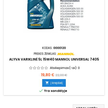
KODAS:
0000120
PREKĖS ŽENKLAS:
ALYVA VARIKLINĖ 5L 15W40 MANNOL UNIVERSAL 7405
Atsiliepimas(-ai):
0
Kaina
Bazinė
19,80 €
22,00 €
kaina
Į krepšelį


Yra sandėlyje