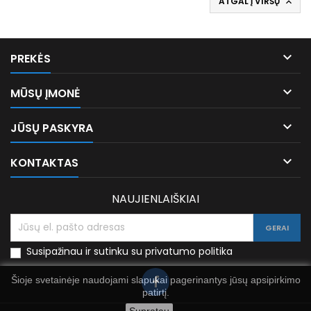
ATGAL Į VIRŠŲ


PREKĖS

MŪSŲ ĮMONĖ

JŪSŲ PASKYRA

KONTAKTAS
NAUJIENLAIŠKIAI
Susipažinau ir sutinku su privatumo politika
Šioje svetainėje naudojami slapukai pagerinantys jūsų apsipirkimo
patirtį.