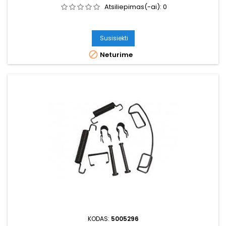
Atsiliepimas(-ai):
0
Susisiekti

Neturime
KODAS:
5005296