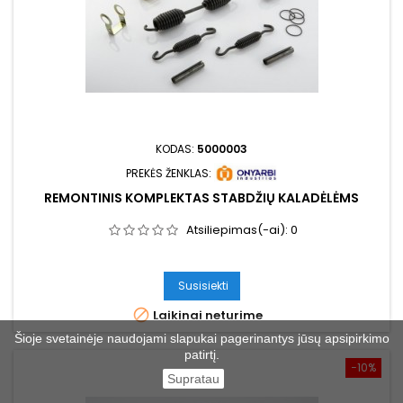
KODAS:
5000003
PREKĖS ŽENKLAS:
REMONTINIS KOMPLEKTAS STABDŽIŲ KALADĖLĖMS
Atsiliepimas(-ai):
0
Susisiekti

Laikinai neturime
Šioje svetainėje naudojami slapukai pagerinantys jūsų apsipirkimo
patirtį.
−10%
Supratau