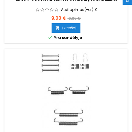
Atsiliepimas(-ai):
0
Kaina
Bazinė
9,00 €
10,00 €
kaina
Į krepšelį


Yra sandėlyje