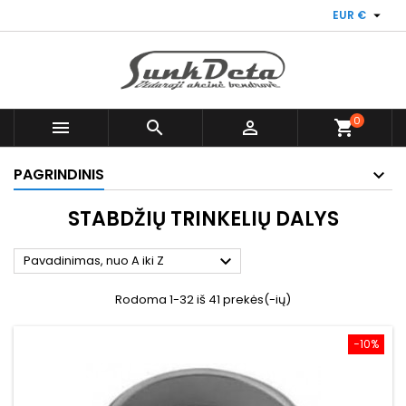

EUR €
0



shopping_cart
PAGRINDINIS
STABDŽIŲ TRINKELIŲ DALYS

Pavadinimas, nuo A iki Z
Rodoma 1-32 iš 41 prekės(-ių)
−10%