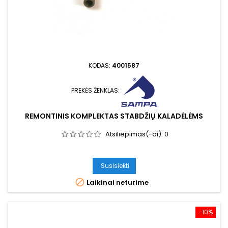
KODAS:
4001587
PREKĖS ŽENKLAS:
REMONTINIS KOMPLEKTAS STABDŽIŲ KALADĖLĖMS
Atsiliepimas(-ai):
0
Susisiekti

Laikinai neturime
−10%