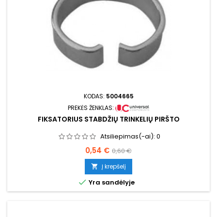
KODAS:
5004665
PREKĖS ŽENKLAS:
FIKSATORIUS STABDŽIŲ TRINKELIŲ PIRŠTO
Atsiliepimas(-ai):
0
Kaina
Bazinė
0,54 €
0,60 €
kaina
Į krepšelį


Yra sandėlyje