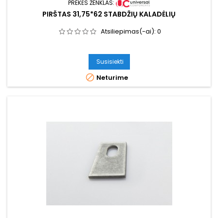
PREKĖS ŽENKLAS:
PIRŠTAS 31,75*62 STABDŽIŲ KALADĖLIŲ
Atsiliepimas(-ai):
0
Susisiekti

Neturime