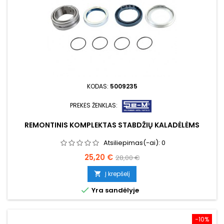
KODAS:
5009235
PREKĖS ŽENKLAS:
REMONTINIS KOMPLEKTAS STABDŽIŲ KALADĖLĖMS
Atsiliepimas(-ai):
0
Kaina
Bazinė
25,20 €
28,00 €
kaina
Į krepšelį


Yra sandėlyje
−10%