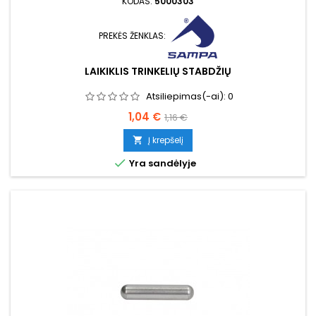
KODAS:
5000303
PREKĖS ŽENKLAS:
LAIKIKLIS TRINKELIŲ STABDŽIŲ
Atsiliepimas(-ai):
0
Kaina
Bazinė
1,04 €
1,16 €
kaina
Į krepšelį


Yra sandėlyje