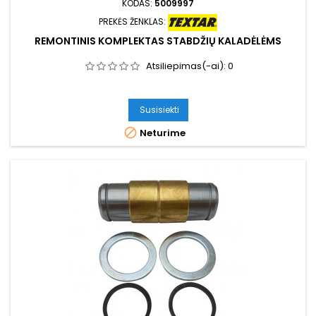
KODAS:
5009997
PREKĖS ŽENKLAS:
REMONTINIS KOMPLEKTAS STABDŽIŲ KALADĖLĖMS
Atsiliepimas(-ai):
0
Susisiekti

Neturime