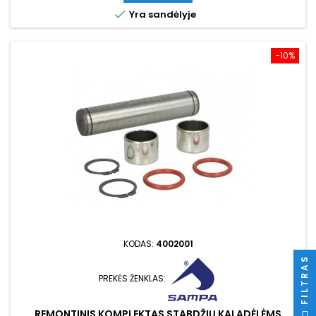

Yra sandėlyje
−10%
KODAS:
4002001
FILTRAS
PREKĖS ŽENKLAS:
REMONTINIS KOMPLEKTAS STABDŽIŲ KALADĖLĖMS