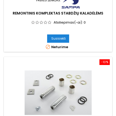
PREKĖS ŽENKLAS:
REMONTINIS KOMPLEKTAS STABDŽIŲ KALADĖLĖMS
Atsiliepimas(-ai):
0
Susisiekti

Neturime
−10%