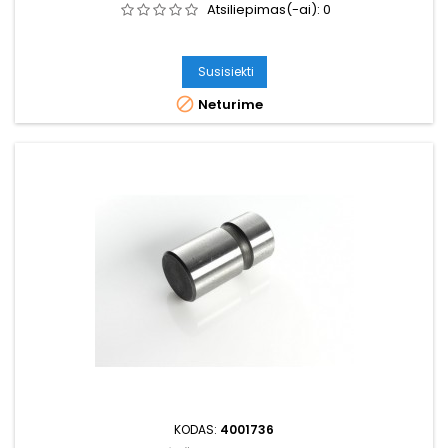
Atsiliepimas(-ai):
0
Susisiekti

Neturime
KODAS:
4001736