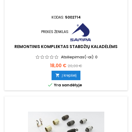
KODAS:
5002714
PREKĖS ŽENKLAS:
REMONTINIS KOMPLEKTAS STABDŽIŲ KALADĖLĖMS
Atsiliepimas(-ai):
0
Kaina
Bazinė
18,00 €
20,00 €
kaina
Į krepšelį


Yra sandėlyje