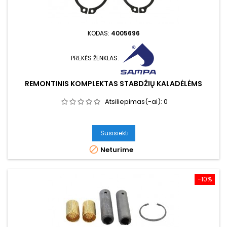
KODAS:
4005696
PREKĖS ŽENKLAS:
REMONTINIS KOMPLEKTAS STABDŽIŲ KALADĖLĖMS
Atsiliepimas(-ai):
0
Susisiekti

Neturime
−10%