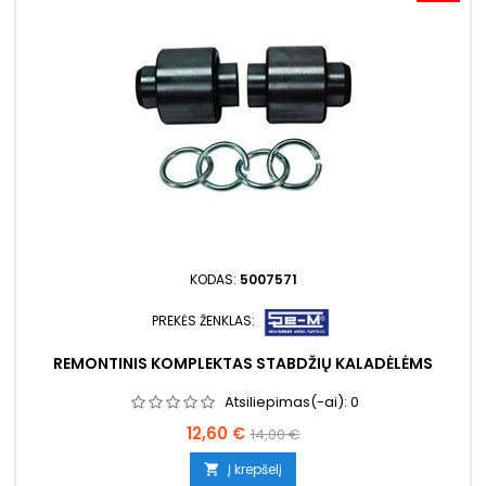
KODAS:
5007571
PREKĖS ŽENKLAS:
REMONTINIS KOMPLEKTAS STABDŽIŲ KALADĖLĖMS
Atsiliepimas(-ai):
0
Kaina
Bazinė
12,60 €
14,00 €
kaina
Į krepšelį
