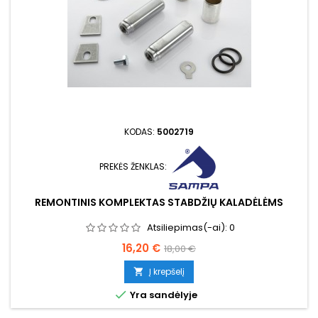
KODAS:
5002719
PREKĖS ŽENKLAS:
REMONTINIS KOMPLEKTAS STABDŽIŲ KALADĖLĖMS
Atsiliepimas(-ai):
0
Kaina
Bazinė
16,20 €
18,00 €
kaina
Į krepšelį


Yra sandėlyje