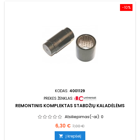
−10%
KODAS:
4001129
PREKĖS ŽENKLAS:
REMONTINIS KOMPLEKTAS STABDŽIŲ KALADĖLĖMS
Atsiliepimas(-ai):
0
Kaina
Bazinė
6,30 €
7,00 €
kaina
Į krepšelį
