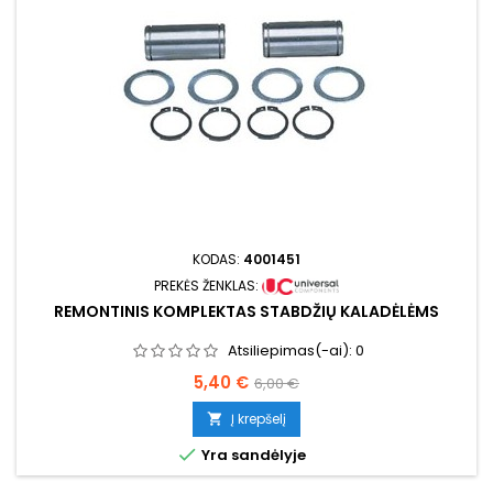
KODAS:
4001451
PREKĖS ŽENKLAS:
REMONTINIS KOMPLEKTAS STABDŽIŲ KALADĖLĖMS
Atsiliepimas(-ai):
0
Kaina
Bazinė
5,40 €
6,00 €
kaina
Į krepšelį


Yra sandėlyje