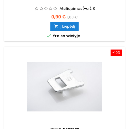
Atsiliepimas(-ai):
0
Kaina
Bazinė
0,90 €
1,00 €
kaina
Į krepšelį


Yra sandėlyje
−10%