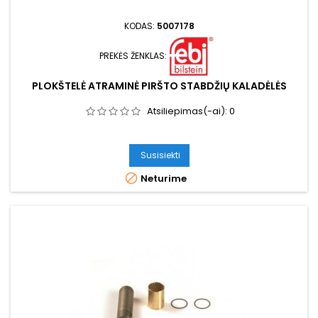
KODAS:
5007178
PREKĖS ŽENKLAS:
PLOKŠTELĖ ATRAMINĖ PIRŠTO STABDŽIŲ KALADĖLĖS
Atsiliepimas(-ai):
0
Susisiekti

Neturime