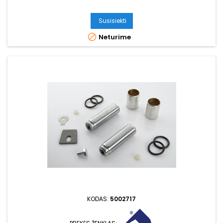
Susisiekti

Neturime
KODAS:
5002717