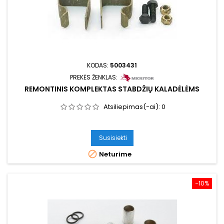
KODAS:
5003431
PREKĖS ŽENKLAS:
REMONTINIS KOMPLEKTAS STABDŽIŲ KALADĖLĖMS
Atsiliepimas(-ai):
0
Susisiekti

Neturime
−10%