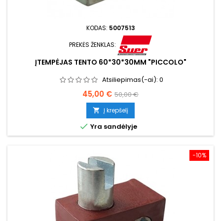
KODAS:
5007513
PREKĖS ŽENKLAS:
ĮTEMPĖJAS TENTO 60*30*30MM "PICCOLO"
Atsiliepimas(-ai):
0
Kaina
Bazinė
45,00 €
50,00 €
kaina
Į krepšelį


Yra sandėlyje
−10%