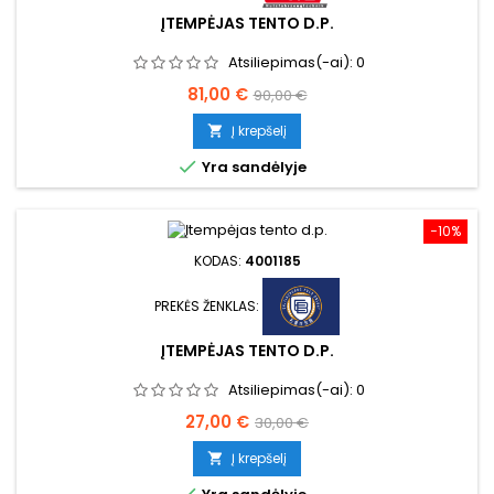
ĮTEMPĖJAS TENTO D.P.
Atsiliepimas(-ai):
0
Kaina
Bazinė
81,00 €
90,00 €
kaina
Į krepšelį


Yra sandėlyje
−10%
KODAS:
4001185
PREKĖS ŽENKLAS:
ĮTEMPĖJAS TENTO D.P.
Atsiliepimas(-ai):
0
Kaina
Bazinė
27,00 €
30,00 €
kaina
Į krepšelį
