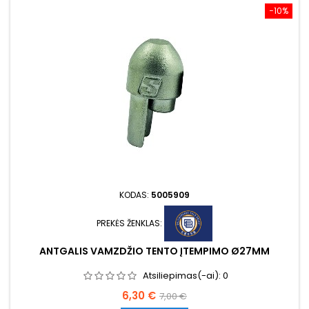
−10%
KODAS:
5005909
PREKĖS ŽENKLAS:
ANTGALIS VAMZDŽIO TENTO ĮTEMPIMO Ø27MM
Atsiliepimas(-ai):
0
Kaina
Bazinė
6,30 €
7,00 €