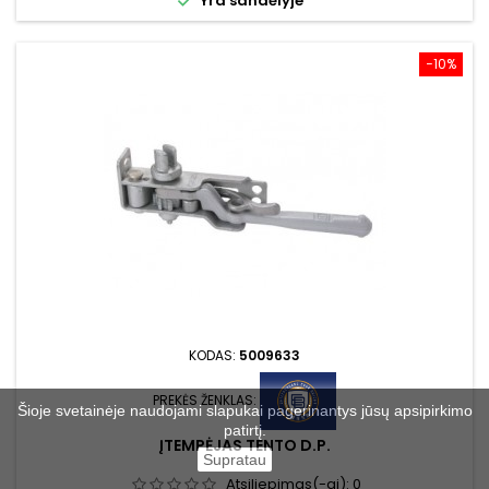

Yra sandėlyje
−10%
KODAS:
5009633
PREKĖS ŽENKLAS:
Šioje svetainėje naudojami slapukai pagerinantys jūsų apsipirkimo
patirtį.
ĮTEMPĖJAS TENTO D.P.
Supratau
Atsiliepimas(-ai):
0