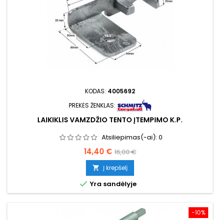
KODAS:
4005692
PREKĖS ŽENKLAS:
LAIKIKLIS VAMZDŽIO TENTO ĮTEMPIMO K.P.
Atsiliepimas(-ai):
0
Kaina
Bazinė
14,40 €
16,00 €
kaina
Į krepšelį


Yra sandėlyje
−10%