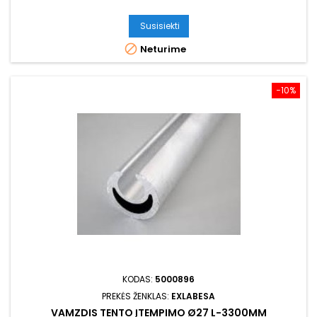
Susisiekti

Neturime
−10%
KODAS:
5000896
PREKĖS ŽENKLAS:
EXLABESA
VAMZDIS TENTO ĮTEMPIMO Ø27 L-3300MM