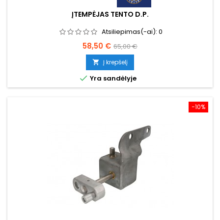
ĮTEMPĖJAS TENTO D.P.
Atsiliepimas(-ai):
0
Kaina
Bazinė
58,50 €
65,00 €
kaina
Į krepšelį


Yra sandėlyje
−10%