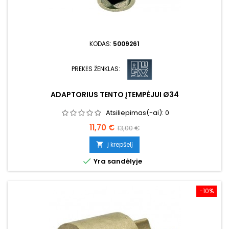
KODAS:
5009261
PREKĖS ŽENKLAS:
ADAPTORIUS TENTO ĮTEMPĖJUI Ø34
Atsiliepimas(-ai):
0
Kaina
Bazinė
11,70 €
13,00 €
kaina
Į krepšelį


Yra sandėlyje
−10%