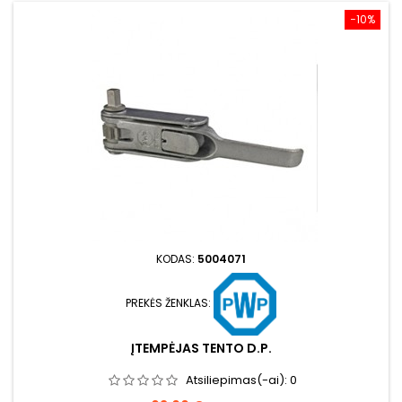
−10%
KODAS:
5004071
PREKĖS ŽENKLAS:
ĮTEMPĖJAS TENTO D.P.
Atsiliepimas(-ai):
0