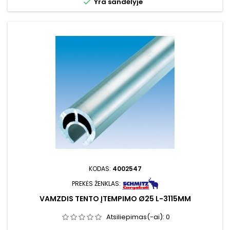

Yra sandėlyje
KODAS:
4002547
PREKĖS ŽENKLAS:
VAMZDIS TENTO ĮTEMPIMO Ø25 L-3115MM
Atsiliepimas(-ai):
0