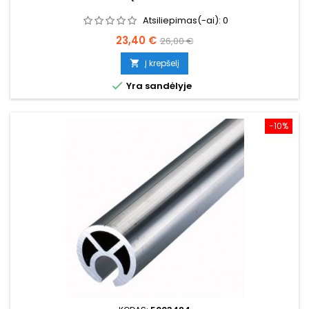
Atsiliepimas(-ai):
0
Kaina
Bazinė
23,40 €
26,00 €
kaina
Į krepšelį


Yra sandėlyje
−10%