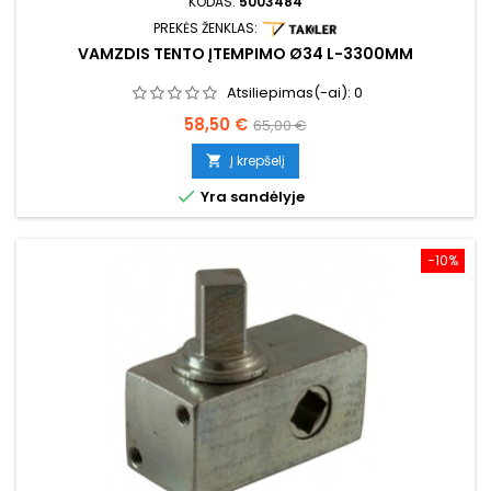
KODAS:
5003484
PREKĖS ŽENKLAS:
VAMZDIS TENTO ĮTEMPIMO Ø34 L-3300MM
Atsiliepimas(-ai):
0
Kaina
Bazinė
58,50 €
65,00 €
kaina
Į krepšelį


Yra sandėlyje
−10%