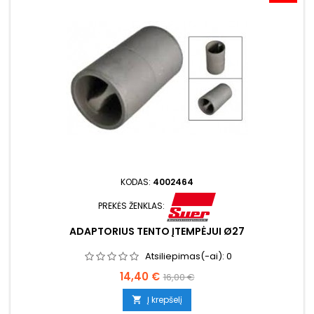
KODAS:
4002464
PREKĖS ŽENKLAS:
ADAPTORIUS TENTO ĮTEMPĖJUI Ø27
Atsiliepimas(-ai):
0
Kaina
Bazinė
14,40 €
16,00 €
kaina
Į krepšelį
