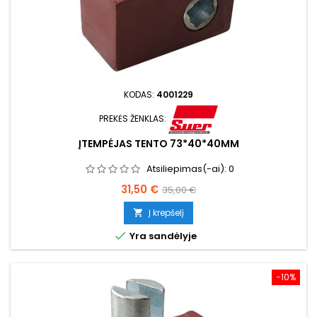
KODAS:
4001229
PREKĖS ŽENKLAS:
ĮTEMPĖJAS TENTO 73*40*40MM
Atsiliepimas(-ai):
0
Kaina
Bazinė
31,50 €
35,00 €
kaina
Į krepšelį


Yra sandėlyje
−10%