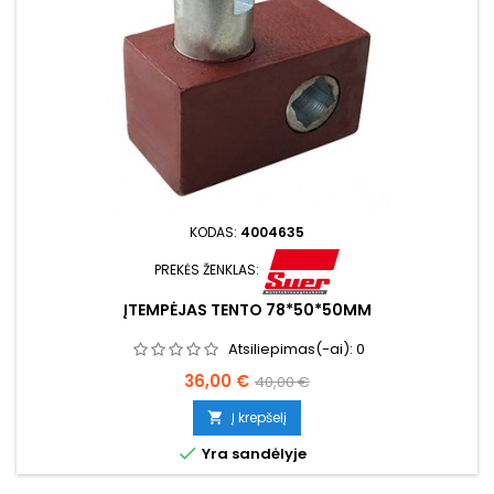
KODAS:
4004635
PREKĖS ŽENKLAS:
ĮTEMPĖJAS TENTO 78*50*50MM
Atsiliepimas(-ai):
0
Kaina
Bazinė
36,00 €
40,00 €
kaina
Į krepšelį


Yra sandėlyje