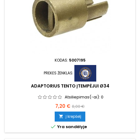
KODAS:
5007195
PREKĖS ŽENKLAS:
ADAPTORIUS TENTO ĮTEMPĖJUI Ø34
Atsiliepimas(-ai):
0
Kaina
Bazinė
7,20 €
8,00 €
kaina
Į krepšelį


Yra sandėlyje