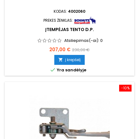
KODAS:
4002060
PREKĖS ŽENKLAS:
ĮTEMPĖJAS TENTO D.P.
Atsiliepimas(-ai):
0
Kaina
Bazinė
207,00 €
230,00 €
kaina
Į krepšelį


Yra sandėlyje
−10%