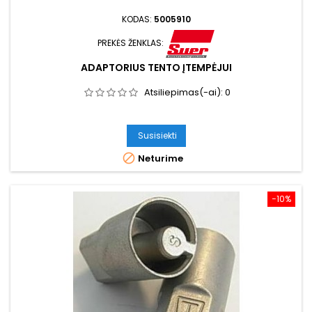
KODAS:
5005910
PREKĖS ŽENKLAS:
ADAPTORIUS TENTO ĮTEMPĖJUI
Atsiliepimas(-ai):
0
Susisiekti

Neturime
−10%