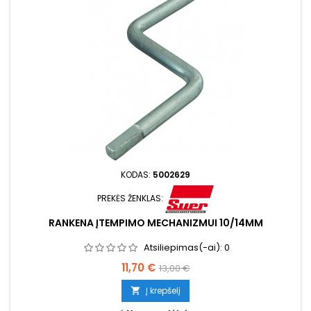
KODAS:
5002629
PREKĖS ŽENKLAS:
RANKENA ĮTEMPIMO MECHANIZMUI 10/14MM
Atsiliepimas(-ai):
0
Kaina
Bazinė
11,70 €
13,00 €
kaina
Į krepšelį
