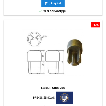
kaina
Į krepšelį


Yra sandėlyje
−10%
KODAS:
5009260
PREKĖS ŽENKLAS: