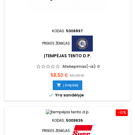
KODAS:
5006897
PREKĖS ŽENKLAS:
ĮTEMPĖJAS TENTO D.P.
Atsiliepimas(-ai):
0
Kaina
Bazinė
58,50 €
65,00 €
kaina
Į krepšelį


Yra sandėlyje
−10%
KODAS:
5009636
PREKĖS ŽENKLAS: