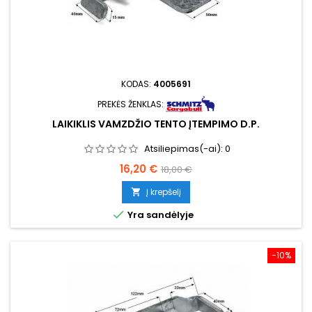
KODAS:
4005691
PREKĖS ŽENKLAS:
LAIKIKLIS VAMZDŽIO TENTO ĮTEMPIMO D.P.
Atsiliepimas(-ai):
0
Kaina
Bazinė
16,20 €
18,00 €
kaina
Į krepšelį


Yra sandėlyje
−10%