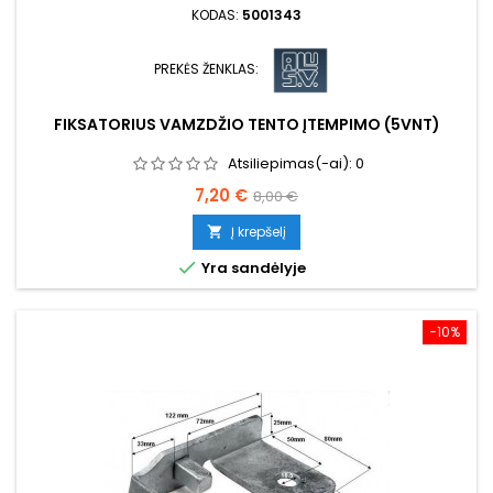
KODAS:
5001343
PREKĖS ŽENKLAS:
FIKSATORIUS VAMZDŽIO TENTO ĮTEMPIMO (5VNT)
Atsiliepimas(-ai):
0
Kaina
Bazinė
7,20 €
8,00 €
kaina
Į krepšelį


Yra sandėlyje
−10%