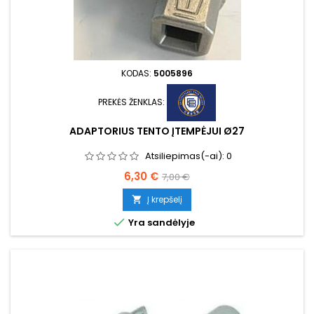
KODAS:
5005896
PREKĖS ŽENKLAS:
ADAPTORIUS TENTO ĮTEMPĖJUI Ø27
Atsiliepimas(-ai):
0
Kaina
Bazinė
6,30 €
7,00 €
kaina
Į krepšelį


Yra sandėlyje