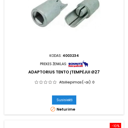
KODAS:
4003234
PREKĖS ŽENKLAS:
ADAPTORIUS TENTO ĮTEMPĖJUI Ø27
Atsiliepimas(-ai):
0
Susisiekti

Neturime
−10%