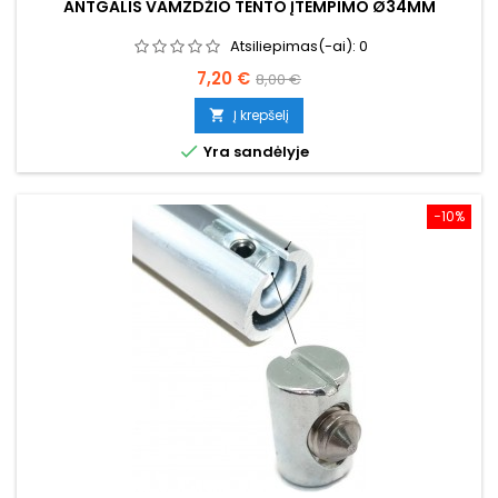
ANTGALIS VAMZDŽIO TENTO ĮTEMPIMO Ø34MM
Atsiliepimas(-ai):
0
Kaina
Bazinė
7,20 €
8,00 €
kaina
Į krepšelį


Yra sandėlyje
−10%