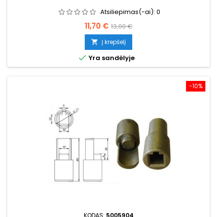
Atsiliepimas(-ai):
0
Kaina
Bazinė
11,70 €
13,00 €
kaina
Į krepšelį


Yra sandėlyje
−10%
KODAS:
5005904