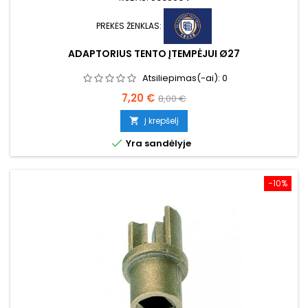
PREKĖS ŽENKLAS:
ADAPTORIUS TENTO ĮTEMPĖJUI Ø27
Atsiliepimas(-ai):
0
Kaina
Bazinė
7,20 €
8,00 €
kaina
Į krepšelį


Yra sandėlyje
−10%