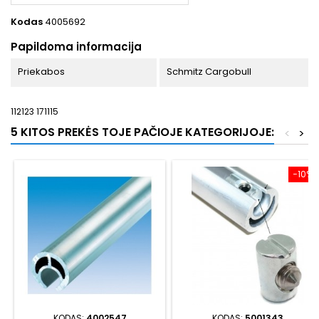
Kodas
4005692
Papildoma informacija
Priekabos
Schmitz Cargobull
112123 171115
5 KITOS PREKĖS TOJE PAČIOJE KATEGORIJOJE:
<
>
−10%
KODAS:
4002547
KODAS:
5001343