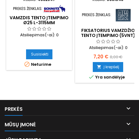
PREKĖS ŽENKLAS:
PREKĖS ŽENKLAS:
VAMZDIS TENTO ĮTEMPIMO
Ø25 L-3115MM
FIKSATORIUS VAMZDŽIO
Atsiliepimas(-ai):
0
TENTO ĮTEMPIMO (5VNT)
Atsiliepimas(-ai):
0
Susisiekti
Kaina
Bazinė
7,20 €
8,00 €

kaina
Neturime
Į krepšelį


Yra sandėlyje

PREKĖS

MŪSŲ ĮMONĖ