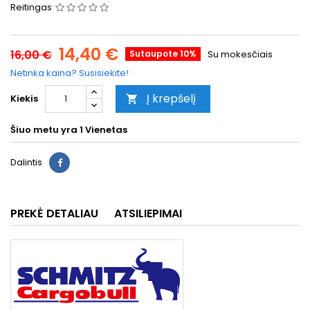
Reitingas
14,40 €
16,00 €
Sutaupote 10%
Su mokesčiais
Netinka kaina? Susisiekite!
Į krepšelį
Kiekis

Šiuo metu yra
1 Vienetas
Dalintis
PREKĖ DETALIAU
ATSILIEPIMAI