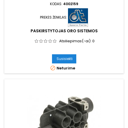
KODAS:
4002159
PREKĖS ŽENKLAS:
PASKIRSTYTOJAS ORO SISTEMOS
Atsiliepimas(-ai):
0
Susisiekti

Neturime