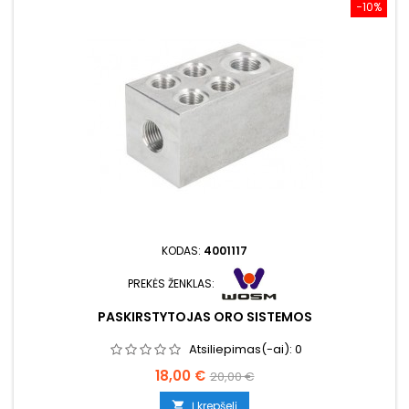
−10%
KODAS:
4001117
PREKĖS ŽENKLAS:
PASKIRSTYTOJAS ORO SISTEMOS
Atsiliepimas(-ai):
0
Kaina
Bazinė
18,00 €
20,00 €
kaina
Į krepšelį
