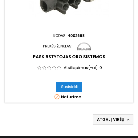
KODAS:
4002698
PREKĖS ŽENKLAS:
PASKIRSTYTOJAS ORO SISTEMOS
Atsiliepimas(-ai):
0
Susisiekti

Neturime
ATGAL Į VIRŠŲ
