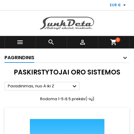

EUR €
0



shopping_cart
PAGRINDINIS
PASKIRSTYTOJAI ORO SISTEMOS

Pavadinimas, nuo A iki Z
Rodoma 1-5 iš 5 prekės(-ių)