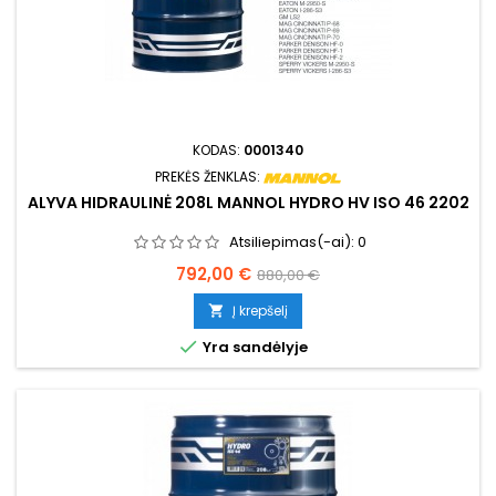
KODAS:
0001340
PREKĖS ŽENKLAS:
ALYVA HIDRAULINĖ 208L MANNOL HYDRO HV ISO 46 2202
Atsiliepimas(-ai):
0
Kaina
Bazinė
792,00 €
880,00 €
kaina
Į krepšelį


Yra sandėlyje