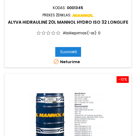
KODAS:
0001345
PREKĖS ŽENKLAS:
ALYVA HIDRAULINĖ 20L MANNOL HYDRO ISO 32 LONGLIFE
Atsiliepimas(-ai):
0
Susisiekti

Neturime
−10%