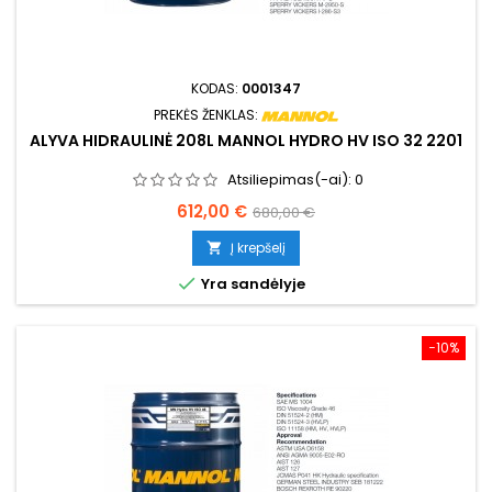
KODAS:
0001347
PREKĖS ŽENKLAS:
ALYVA HIDRAULINĖ 208L MANNOL HYDRO HV ISO 32 2201
Atsiliepimas(-ai):
0
Kaina
Bazinė
612,00 €
680,00 €
kaina
Į krepšelį


Yra sandėlyje
−10%