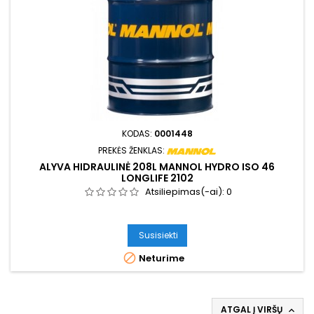
KODAS:
0001448
PREKĖS ŽENKLAS:
ALYVA HIDRAULINĖ 208L MANNOL HYDRO ISO 46
LONGLIFE 2102
Atsiliepimas(-ai):
0
Susisiekti

Neturime
ATGAL Į VIRŠŲ
