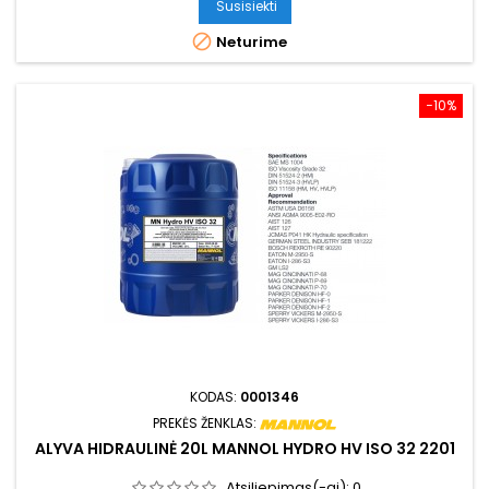
Susisiekti

Neturime
−10%
KODAS:
0001346
PREKĖS ŽENKLAS:
ALYVA HIDRAULINĖ 20L MANNOL HYDRO HV ISO 32 2201
Atsiliepimas(-ai):
0