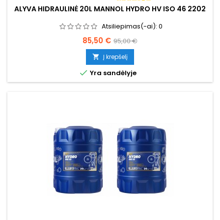
ALYVA HIDRAULINĖ 20L MANNOL HYDRO HV ISO 46 2202
Atsiliepimas(-ai):
0
Kaina
Bazinė
85,50 €
95,00 €
kaina
Į krepšelį


Yra sandėlyje