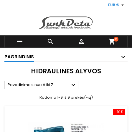

EUR €
0



shopping_cart
PAGRINDINIS
HIDRAULINĖS ALYVOS

Pavadinimas, nuo A iki Z
Rodoma 1-9 iš 9 prekės(-ių)
−10%