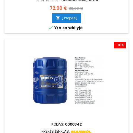
Kaina
Bazinė
72,00 €
80,00 €
kaina
Į krepšelį


Yra sandėlyje
−10%
KODAS:
0000342
PREKĖS ŽENKLAS: