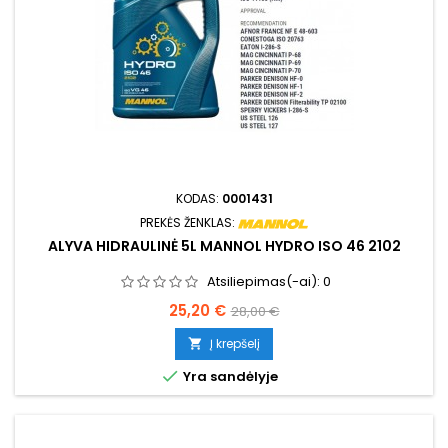
KODAS:
0001431
PREKĖS ŽENKLAS:
ALYVA HIDRAULINĖ 5L MANNOL HYDRO ISO 46 2102
Atsiliepimas(-ai):
0
Kaina
Bazinė
25,20 €
28,00 €
kaina
Į krepšelį


Yra sandėlyje