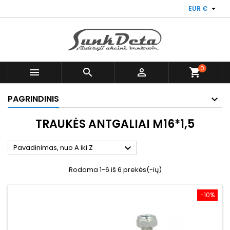

EUR €
0



shopping_cart
PAGRINDINIS
TRAUKĖS ANTGALIAI M16*1,5

Pavadinimas, nuo A iki Z
Rodoma 1-6 iš 6 prekės(-ių)
−10%