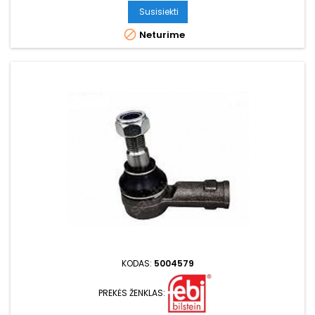
Susisiekti

Neturime
KODAS:
5004579
PREKĖS ŽENKLAS: