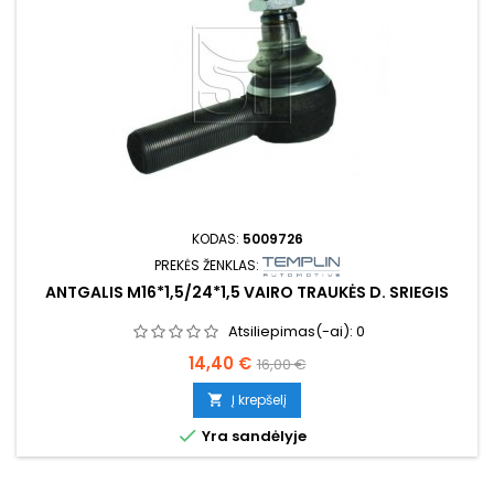
KODAS:
5009726
PREKĖS ŽENKLAS:
ANTGALIS M16*1,5/24*1,5 VAIRO TRAUKĖS D. SRIEGIS
Atsiliepimas(-ai):
0
Kaina
Bazinė
14,40 €
16,00 €
kaina
Į krepšelį


Yra sandėlyje