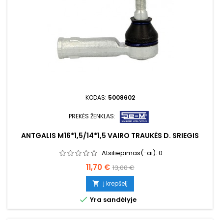
KODAS:
5008602
PREKĖS ŽENKLAS:
ANTGALIS M16*1,5/14*1,5 VAIRO TRAUKĖS D. SRIEGIS
Atsiliepimas(-ai):
0
Kaina
Bazinė
11,70 €
13,00 €
kaina
Į krepšelį


Yra sandėlyje