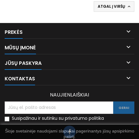
ATGAL Į VIRŠŲ


PREKĖS

MŪSŲ ĮMONĖ

JŪSŲ PASKYRA

KONTAKTAS
NAUJIENLAIŠKIAI
Susipažinau ir sutinku su privatumo politika
Šioje svetainėje naudojami slapukai pagerinantys jūsų apsipirkimo
patirtį.