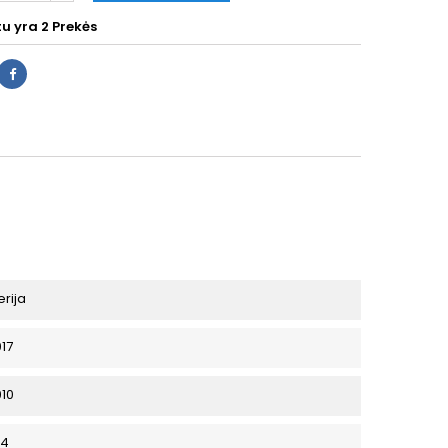
tu yra
2 Prekės
erija
017
010
P4