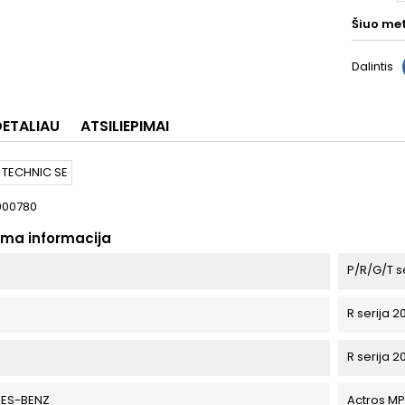
Šiuo me
Dalintis
DETALIAU
ATSILIEPIMAI
000780
oma informacija
P/R/G/T s
R serija 2
R serija 2
ES-BENZ
Actros M