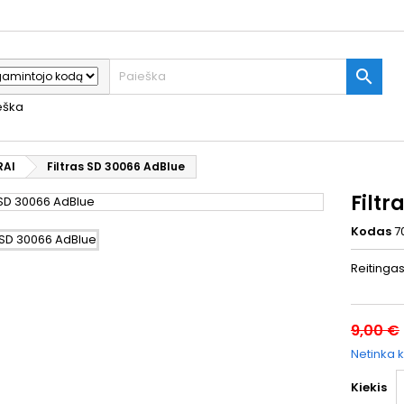

ieška
RAI
Filtras SD 30066 AdBlue
Filtr
Kodas
7
Reitinga
9,00 €
Netinka k
Kiekis