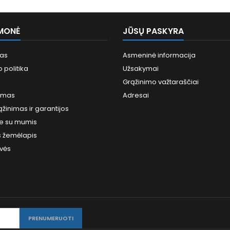
MONĖ
JŪSŲ PASKYRA
mas
Asmeninė informacija
 politika
Užsakymai
Grąžinimo važtaraščiai
imas
Adresai
ąžinimas ir garantijos
te su mumis
s žemėlapis
vės