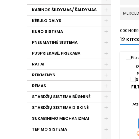
KABINOS ŠILDYMAS/ ŠALDYMAS
MERCED
KĖBULO DALYS
000140119
KURO SISTEMA
12 KIT
PNEUMATINĖ SISTEMA
PUSPRIEKABĖ, PRIEKABA
RATAI
K
P
REIKMENYS
RĖMAS
FIL
STABDŽIŲ SISTEMA BŪGNINĖ
Ats
STABDŽIŲ SISTEMA DISKINĖ
SUKABINIMO MECHANIZMAI
TEPIMO SISTEMA