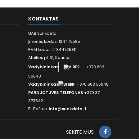
KONTAKTAS
UAB Sunkdeta
Įmonės kodas: 134472585
PVM kodas: LT344725811
Ateities pl. 31, Kaunas
Vadybininkas
+370 603
56643
Vadybininkas
+370 603 56648
PARDUOTUVĖS TELEFONAS
+370 37
373542
El. Paštas:
info@sunkdeta.lt
SEKITE MUS