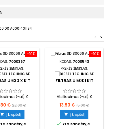
P5
00 00 A0001401194
<
>
−10%
−10%
ODAS:
7000367
KODAS:
7000543
KO
REKĖS ŽENKLAS:
PREKĖS ŽENKLAS:
PR
RAS U 630 X KIT
FILTRAS U 5001 KIT
FILT
MAGNE
iliepimas(-ai):
0
Atsiliepimas(-ai):
0
Atsi
ina
Bazinė
Kaina
Bazinė
Kai
,80 €
13,50 €
34
22,00 €
15,00 €
kaina
kaina
Į krepšelį
Į krepšelį




ra sandėlyje
Yra sandėlyje
Y