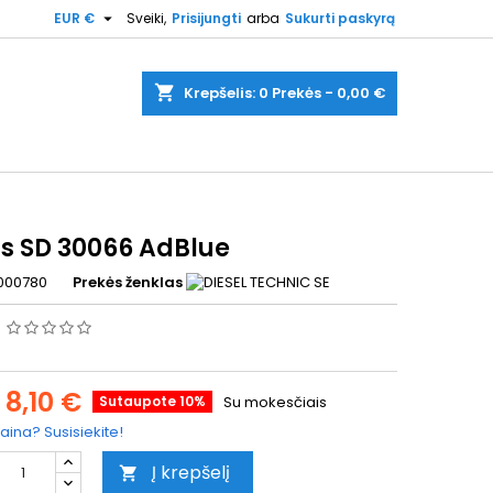

EUR €
Sveiki,
Prisijungti
arba
Sukurti paskyrą
shopping_cart
Krepšelis:
0
Prekės - 0,00 €
as SD 30066 AdBlue
000780
Prekės ženklas
s
8,10 €
Sutaupote 10%
Su mokesčiais
aina? Susisiekite!
Į krepšelį
