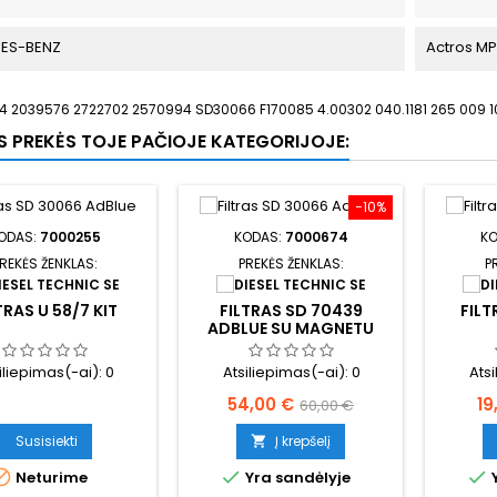
ES-BENZ
Actros M
4 2039576 2722702 2570994 SD30066 F170085 4.00302 040.1181 265 009 1
OS PREKĖS TOJE PAČIOJE KATEGORIJOJE:
−10%
ODAS:
7000255
KODAS:
7000674
K
REKĖS ŽENKLAS:
PREKĖS ŽENKLAS:
P
TRAS U 58/7 KIT
FILTRAS SD 70439
FILT
ADBLUE SU MAGNETU
VOLVO/RENAULT
iliepimas(-ai):
0
Atsiliepimas(-ai):
0
Ats
Kaina
Bazinė
Ka
54,00 €
19
60,00 €
kaina
Susisiekti
Į krepšelį




Neturime
Yra sandėlyje
Y