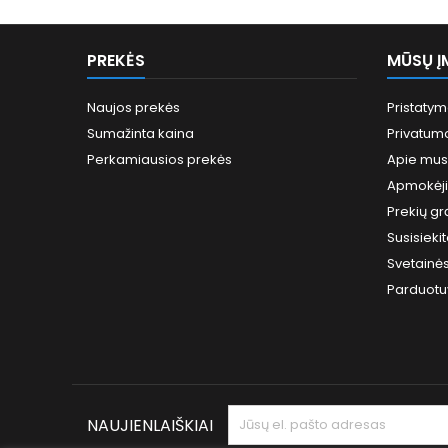
PREKĖS
MŪSŲ Į
Naujos prekės
Pristaty
Sumažinta kaina
Privatumo
Perkamiausios prekės
Apie mus
Apmokėj
Prekių gr
Susisieki
Svetainė
Parduotu
NAUJIENLAIŠKIAI