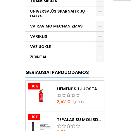
TRANSMISIJA
UNIVERSALŪS SPARNAI IR JŲ
DALYS
VAIRAVIMO MECHANIZMAS
VARIKLIS
VAŽIUOKLĖ
ŽIBINTAI
GERIAUSIAI PARDUODAMOS
−10%
LIEMENĖ SU JUOSTA
Kaina
Bazinė
2,52 €
2,80 €
kaina
−10%
TEPALAS SU MOLIBDENU 400G MANNOL EP-2 MULTI-MOS2 ESTER