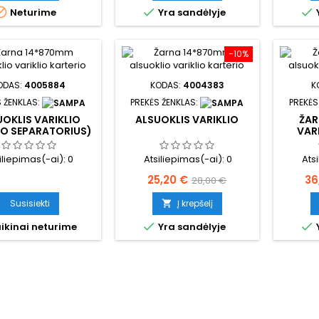



Neturime
Yra sandėlyje
−10%
ODAS:
4005884
KODAS:
4004383
K
 ŽENKLAS:
PREKĖS ŽENKLAS:
PREKĖS
OKLIS VARIKLIO
ALSUOKLIS VARIKLIO
ŽAR
LO SEPARATORIUS)
VAR
iliepimas(-ai):
0
Atsiliepimas(-ai):
0
Ats
Kaina
Bazinė
Ka
25,20 €
36
28,00 €
kaina
Susisiekti
Į krepšelį



ikinai neturime
Yra sandėlyje