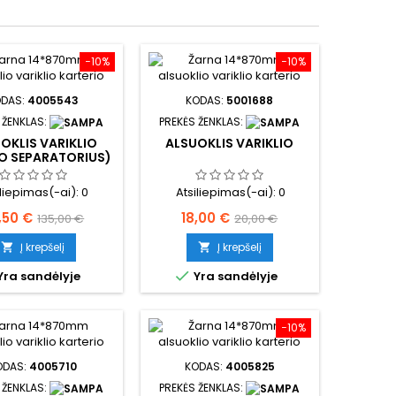
−10%
−10%
ODAS:
4005543
KODAS:
5001688
 ŽENKLAS:
PREKĖS ŽENKLAS:
OKLIS VARIKLIO
ALSUOKLIS VARIKLIO
O SEPARATORIUS)
iliepimas(-ai):
0
Atsiliepimas(-ai):
0
ina
Bazinė
Kaina
Bazinė
1,50 €
18,00 €
135,00 €
20,00 €
kaina
kaina
Į krepšelį
Į krepšelį



Yra sandėlyje
Yra sandėlyje
−10%
ODAS:
4005710
KODAS:
4005825
 ŽENKLAS:
PREKĖS ŽENKLAS: