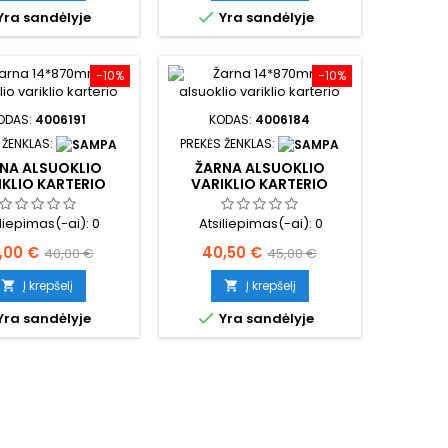

Yra sandėlyje
Yra sandėlyje
−10%
−10%
ODAS:
4006191
KODAS:
4006184
 ŽENKLAS:
PREKĖS ŽENKLAS:
NA ALSUOKLIO
ŽARNA ALSUOKLIO
IKLIO KARTERIO
VARIKLIO KARTERIO
iliepimas(-ai):
0
Atsiliepimas(-ai):
0
ina
Bazinė
Kaina
Bazinė
,00 €
40,50 €
40,00 €
45,00 €
kaina
kaina
Į krepšelį
Į krepšelį



Yra sandėlyje
Yra sandėlyje