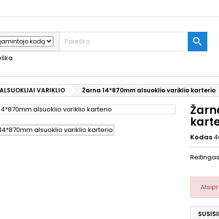

ieška
ALSUOKLIAI VARIKLIO
Žarna 14*870mm alsuoklio variklio karterio
Žarn
karte
Kodas
4
Reitinga
Atsip
SUSISI