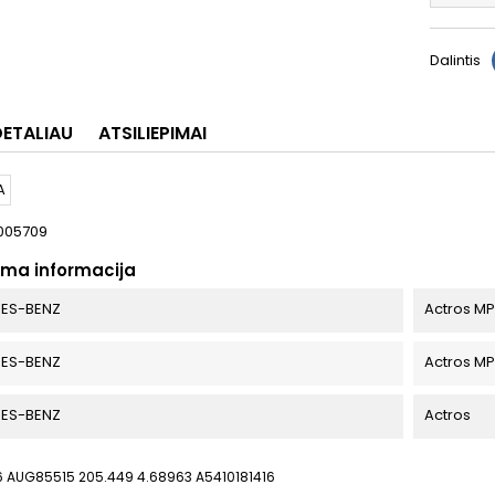
Dalintis
DETALIAU
ATSILIEPIMAI
005709
oma informacija
ES-BENZ
Actros M
ES-BENZ
Actros M
ES-BENZ
Actros
6 AUG85515 205.449 4.68963 A5410181416