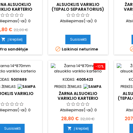
RNA ALSUOKLIO
ALSUOKLIS VARIKLIO
ŽAR
IKLIO KARTERIO
(TEPALO SEPARATORIUS)
VAR
iliepimas(-ai):
0
Atsiliepimas(-ai):
0
Ats
aina
Bazinė
9,80 €
22,00 €
kaina
Į krepšelį
Susisiekti


Yra sandėlyje
Laikinai neturime
−10%
ODAS:
5001689
KODAS:
4005423
K
 ŽENKLAS:
PREKĖS ŽENKLAS:
PREKĖS
OKLIS VARIKLIO
ŽARNA ALSUOKLIO
ALSU
VARIKLIO KARTERIO
(TEPAL
iliepimas(-ai):
0
Atsiliepimas(-ai):
0
Ats
Kaina
Bazinė
Kai
28,80 €
207
32,00 €
kaina
Susisiekti
Į krepšelį
