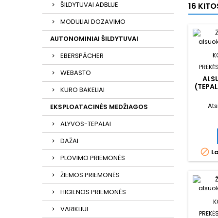
ŠILDYTUVAI ADBLUE
16 KIT
MODULIAI DOZAVIMO
AUTONOMINIAI ŠILDYTUVAI
EBERSPÄCHER
K
PREKĖS
WEBASTO
ALSU
(TEPA
KURO BAKELIAI
Ats
EKSPLOATACINĖS MEDŽIAGOS
ALYVOS-TEPALAI
DAŽAI

La
PLOVIMO PRIEMONĖS
ŽIEMOS PRIEMONĖS
HIGIENOS PRIEMONĖS
K
VARIKLIUI
PREKĖS