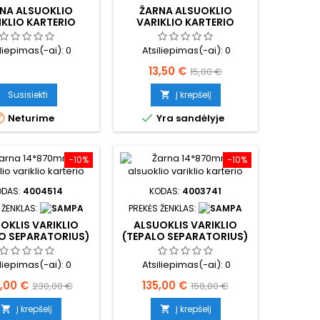
NA ALSUOKLIO
ŽARNA ALSUOKLIO
IKLIO KARTERIO
VARIKLIO KARTERIO
iliepimas(-ai):
0
Atsiliepimas(-ai):
0
Kaina
Bazinė
13,50 €
15,00 €
kaina
Susisiekti
Į krepšelį



Neturime
Yra sandėlyje
−10%
−10%
ODAS:
4004514
KODAS:
4003741
 ŽENKLAS:
PREKĖS ŽENKLAS:
OKLIS VARIKLIO
ALSUOKLIS VARIKLIO
O SEPARATORIUS)
(TEPALO SEPARATORIUS)
iliepimas(-ai):
0
Atsiliepimas(-ai):
0
na
Bazinė
Kaina
Bazinė
,00 €
135,00 €
230,00 €
150,00 €
kaina
kaina
Į krepšelį
Į krepšelį

