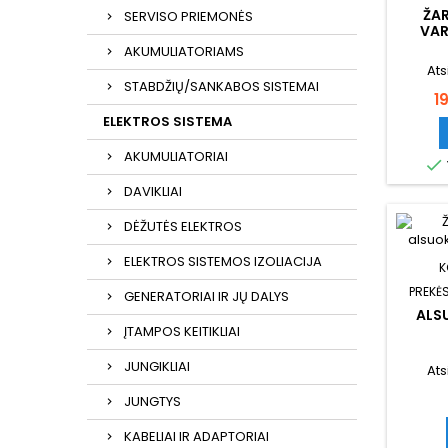
ŽA
SERVISO PRIEMONĖS
VAR
AKUMULIATORIAMS
Ats
STABDŽIŲ/SANKABOS SISTEMAI
K
1
ELEKTROS SISTEMA
AKUMULIATORIAI

DAVIKLIAI
DĖŽUTĖS ELEKTROS
ELEKTROS SISTEMOS IZOLIACIJA
K
PREKĖS
GENERATORIAI IR JŲ DALYS
ALSU
ĮTAMPOS KEITIKLIAI
JUNGIKLIAI
Ats
JUNGTYS
KABELIAI IR ADAPTORIAI