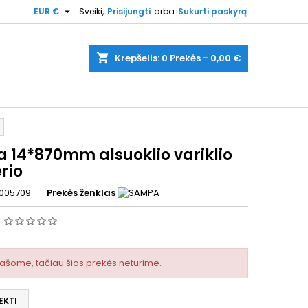

EUR €
Sveiki,
Prisijungti
arba
Sukurti paskyrą
shopping_cart
Krepšelis:
0
Prekės - 0,00 €
a 14*870mm alsuoklio variklio
rio
005709
Prekės ženklas
s
rašome, tačiau šios prekės neturime.
EKTI