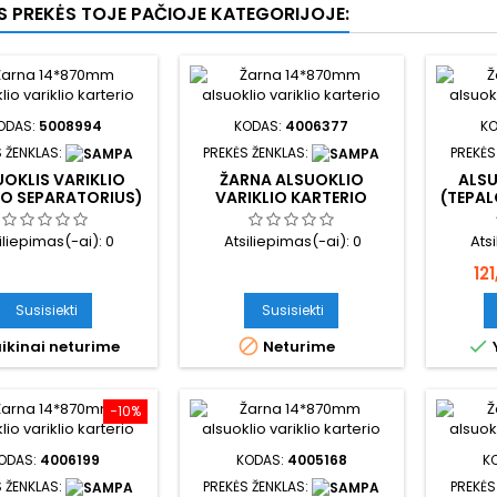
OS PREKĖS TOJE PAČIOJE KATEGORIJOJE:
ODAS:
5008994
KODAS:
4006377
K
 ŽENKLAS:
PREKĖS ŽENKLAS:
PREKĖS
OKLIS VARIKLIO
ŽARNA ALSUOKLIO
ALSU
LO SEPARATORIUS)
VARIKLIO KARTERIO
(TEPAL
iliepimas(-ai):
0
Atsiliepimas(-ai):
0
Ats
Ka
12
Susisiekti
Susisiekti


ikinai neturime
Neturime
−10%
ODAS:
4006199
KODAS:
4005168
K
 ŽENKLAS:
PREKĖS ŽENKLAS:
PREKĖS