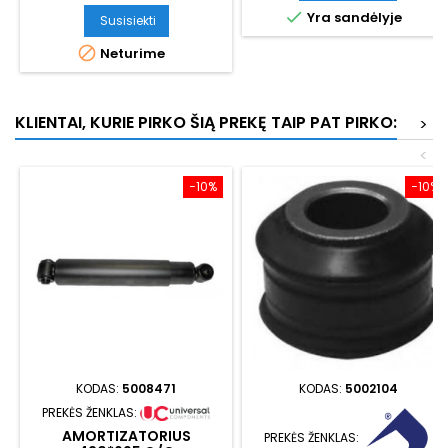

Yra sandėlyje
Susisiekti

Neturime
KLIENTAI, KURIE PIRKO ŠIĄ PREKĘ TAIP PAT PIRKO:
>
<
−10%
−10%
KODAS:
5008471
KODAS:
5002104
PREKĖS ŽENKLAS:
AMORTIZATORIUS
PREKĖS ŽENKLAS: