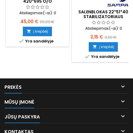
420*695 O/O
M16*62/M16*50
SALENBLOKAS 22*51*40
Atsiliepimas(-ai):
0
STABILIZATORIAUS
Kaina
Bazinė
45,00 €
50,00 €
Atsiliepimas(-ai):
0
kaina
Į krepšelį

Kaina
Bazinė
3,15 €
3,50 €

Yra sandėlyje
kaina
Į krepšelį


Yra sandėlyje

PREKĖS

MŪSŲ ĮMONĖ

JŪSŲ PASKYRA

KONTAKTAS