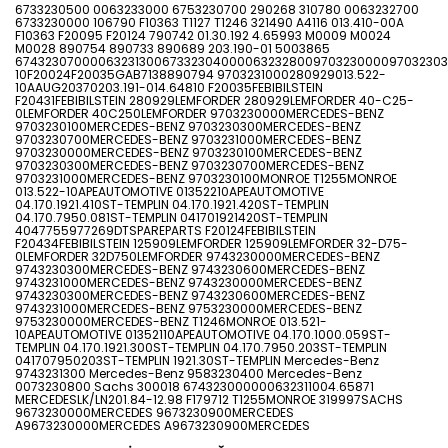
6733230500 0063233000 6753230700 290268 310780 0063232700
6733230000 106790 F10363 T1127 T1246 321490 A4116 013.410-00A
F10363 F20095 F20124 790742 01.30.192 4.65993 M0009 M0024
M0028 890754 890733 890689 203.190-01 5003865
674323070000632313006733230400006323280097032300009703230300
10F20024F20035GAB7138890794 9703231000280929013.522-
10AAUG20370203.191-014.64810 F20035FEBIBILSTEIN
F20431FEBIBILSTEIN 280929LEMFORDER 280929LEMFORDER 40-C25-
0LEMFORDER 40C250LEMFORDER 9703230000MERCEDES-BENZ
9703230100MERCEDES-BENZ 9703230300MERCEDES-BENZ
9703230700MERCEDES-BENZ 9703231000MERCEDES-BENZ
9703230000MERCEDES-BENZ 9703230100MERCEDES-BENZ
9703230300MERCEDES-BENZ 9703230700MERCEDES-BENZ
9703231000MERCEDES-BENZ 9703230100MONROE T1255MONROE
013.522-10APEAUTOMOTIVE 01352210APEAUTOMOTIVE
04.170.1921.410ST-TEMPLIN 04.170.1921.420ST-TEMPLIN
04.170.7950.081ST-TEMPLIN 041701921420ST-TEMPLIN
4047755977269DTSPAREPARTS F20124FEBIBILSTEIN
F20434FEBIBILSTEIN 125909LEMFORDER 125909LEMFORDER 32-D75-
0LEMFORDER 32D750LEMFORDER 9743230000MERCEDES-BENZ
9743230300MERCEDES-BENZ 9743230600MERCEDES-BENZ
9743231000MERCEDES-BENZ 9743230000MERCEDES-BENZ
9743230300MERCEDES-BENZ 9743230600MERCEDES-BENZ
9743231000MERCEDES-BENZ 9753230000MERCEDES-BENZ
9753230000MERCEDES-BENZ T1246MONROE 013.521-
10APEAUTOMOTIVE 01352110APEAUTOMOTIVE 04.170.1000.059ST-
TEMPLIN 04.170.1921.300ST-TEMPLIN 04.170.7950.203ST-TEMPLIN
041707950203ST-TEMPLIN 1921.30ST-TEMPLIN Mercedes-Benz
9743231300 Mercedes-Benz 9583230400 Mercedes-Benz
0073230800 Sachs 300018 674323000000632311004.65871
MERCEDESLK/LN201.84-12.98 F179712 T1255MONROE 319997SACHS
9673230000MERCEDES 9673230900MERCEDES
A9673230000MERCEDES A9673230900MERCEDES