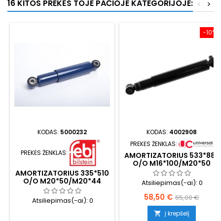
16 KITOS PREKĖS TOJE PAČIOJE KATEGORIJOJE:
<
>
−10%
KODAS:
5000232
KODAS:
4002908
PREKĖS ŽENKLAS:
PREKĖS ŽENKLAS:
AMORTIZATORIUS 533*885
O/O M16*100/M20*50
AMORTIZATORIUS 335*510
O/O M20*50/M20*44
Atsiliepimas(-ai):
0
Kaina
Bazinė
58,50 €
65,00 €
Atsiliepimas(-ai):
0
kaina
Į krepšelį
