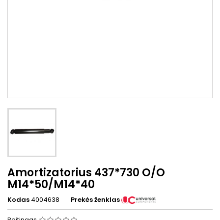
Amortizatorius 437*730 O/O
M14*50/M14*40
Kodas
4004638
Prekės ženklas
Reitingas