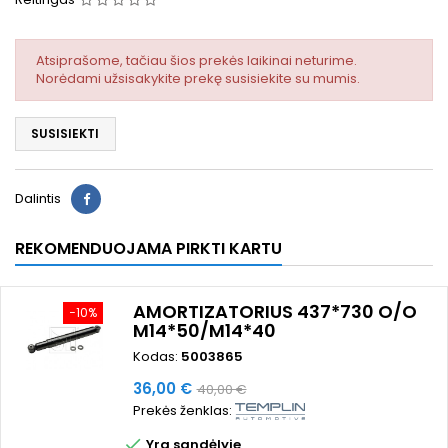
Atsiprašome, tačiau šios prekės laikinai neturime.
Norėdami užsisakykite prekę susisiekite su mumis.
SUSISIEKTI
Dalintis
REKOMENDUOJAMA PIRKTI KARTU
AMORTIZATORIUS 437*730 O/O
−10%
M14*50/M14*40
Kodas:
5003865
Kaina
Bazinė
36,00 €
40,00 €
Prekės ženklas:
kaina

Yra sandėlyje