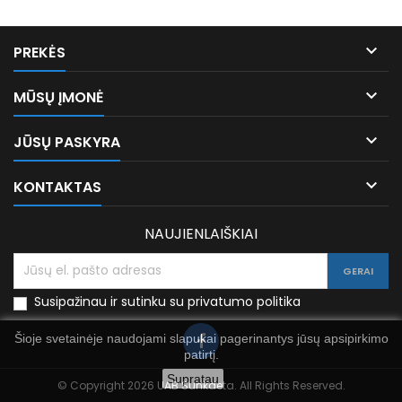

PREKĖS

MŪSŲ ĮMONĖ

JŪSŲ PASKYRA

KONTAKTAS
NAUJIENLAIŠKIAI
Susipažinau ir sutinku su privatumo politika
Šioje svetainėje naudojami slapukai pagerinantys jūsų apsipirkimo
patirtį.
Supratau
© Copyright 2026 UAB Sunkdeta. All Rights Reserved.