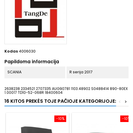
Kodas
4006030
Papildoma informacija
SCANIA
R serija 2017
2638238 2334521 2707335 AUG90781 1103.48902 S0488414 890-80EX
1.00017 TD10-52-068R 18400604
16 KITOS PREKĖS TOJE PAČIOJE KATEGORIJOJE:
<
>
−10%
−10%