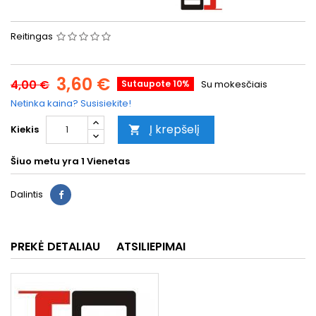
Reitingas
3,60 €
4,00 €
Sutaupote 10%
Su mokesčiais
Netinka kaina? Susisiekite!
Į krepšelį
Kiekis

Šiuo metu yra
1 Vienetas
Dalintis
PREKĖ DETALIAU
ATSILIEPIMAI