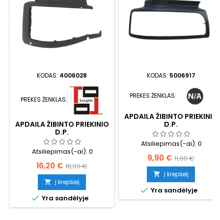
KODAS:
4006028
KODAS:
5006917
PREKĖS ŽENKLAS:
PREKĖS ŽENKLAS:
APDAILA ŽIBINTO PRIEKINIO
D.P.
APDAILA ŽIBINTO PRIEKINIO
D.P.
Atsiliepimas(-ai):
0
Atsiliepimas(-ai):
0
Kaina
Bazinė
9,90 €
11,00 €
Kaina
Bazinė
16,20 €
18,00 €
kaina
Į krepšelį

kaina
Į krepšelį


Yra sandėlyje

Yra sandėlyje