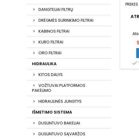
PREKĖS
DANGTELIAI FILTRŲ
ATR
DRĖGMĖS SURINKIMO FILTRAI
KABINOS FILTRAI
Ats
KURO FILTRAI
K
ORO FILTRAI

HIDRAULIKA
KITOS DALYS
VOŽTUVAI PLATFORMOS
PAKĖLIMO
HIDRAULINĖS JUNGTYS
IŠMETIMO SISTEMA
DUSLINTUVO BAKELIAI
DUSLINTUVO SĄVARŽOS