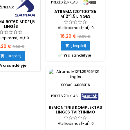
PREKĖS ŽENKLAS:
ŽENKLAS:
ATRAMA 120*100*85
M12*1,5 LINGĖS
A 90*60 M10*1,5
LINGĖS
Atsiliepimas(-ai):
0
Kaina
Bazinė
16,20 €
18,00 €
iliepimas(-ai):
0
kaina
aina
Bazinė
,20 €
Į krepšelį

8,00 €
kaina

Yra sandėlyje
Į krepšelį

Yra sandėlyje
KODAS:
4003316
PREKĖS ŽENKLAS:
REMONTINIS KOMPLEKTAS
LINGĖS TVIRTINIMO
Atsiliepimas(-ai):
0