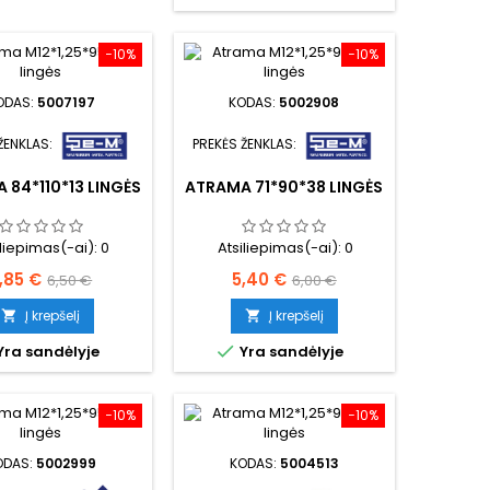
−10%
−10%
ODAS:
5007197
KODAS:
5002908
ŽENKLAS:
PREKĖS ŽENKLAS:
 84*110*13 LINGĖS
ATRAMA 71*90*38 LINGĖS
iliepimas(-ai):
0
Atsiliepimas(-ai):
0
aina
Bazinė
Kaina
Bazinė
,85 €
5,40 €
6,50 €
6,00 €
kaina
kaina
Į krepšelį
Į krepšelį



Yra sandėlyje
Yra sandėlyje
−10%
−10%
ODAS:
5002999
KODAS:
5004513