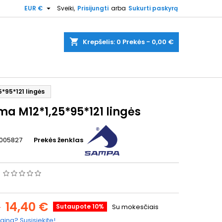

EUR €
Sveiki,
Prisijungti
arba
Sukurti paskyrą
shopping_cart
Krepšelis:
0
Prekės - 0,00 €
*95*121 lingės
ma M12*1,25*95*121 lingės
005827
Prekės ženklas
s
14,40 €
€
Sutaupote 10%
Su mokesčiais
aina? Susisiekite!