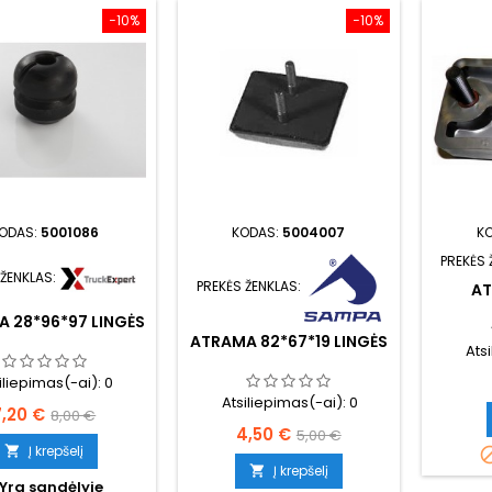
−10%
−10%
ODAS:
5001086
KODAS:
5004007
K
PREKĖS 
 ŽENKLAS:
PREKĖS ŽENKLAS:
AT
 28*96*97 LINGĖS
ATRAMA 82*67*19 LINGĖS
Ats
iliepimas(-ai):
0
Atsiliepimas(-ai):
0
Kaina
Bazinė
7,20 €
8,00 €
Kaina
Bazinė
4,50 €
5,00 €
kaina
Į krepšelį

kaina
Į krepšelį

Yra sandėlyje