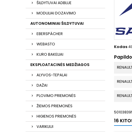
ŠILDYTUVAI ADBLUE
MODULIAI DOZAVIMO
AUTONOMINIAI ŠILDYTUVAI
EBERSPÄCHER
WEBASTO
Kodas
4
KURO BAKELIAI
Papild
EKSPLOATACINĖS MEDŽIAGOS
RENAUL
ALYVOS-TEPALAI
RENAUL
DAŽAI
PLOVIMO PRIEMONĖS
RENAUL
ŽIEMOS PRIEMONĖS
50103839
HIGIENOS PRIEMONĖS
16 KIT
VARIKLIUI