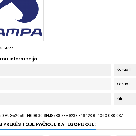
005827
oma informacija
T
Kerax II
T
Kerax I
T
Kiti
50 AUG52059 LE1696.30 SEM8788 SEM9238 F46423 6.14060 080.037
OS PREKĖS TOJE PAČIOJE KATEGORIJOJE: