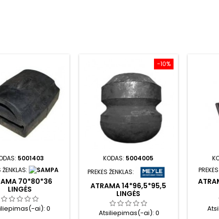
−10%
ODAS:
5001403
KODAS:
5004005
K
 ŽENKLAS:
PREKĖS
PREKĖS ŽENKLAS:
RAMA 70*80*36
ATRAM
ATRAMA 14*96,5*95,5
LINGĖS
LINGĖS
iliepimas(-ai):
0
Ats
Atsiliepimas(-ai):
0