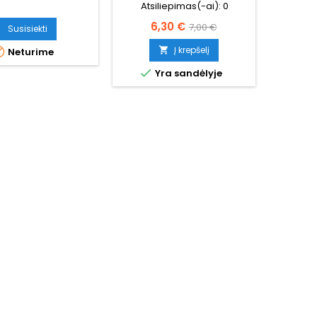
Atsiliepimas(-ai):
0
Kaina
Bazinė
6,30 €
7,00 €
Susisiekti
kaina
Į krepšelį


Neturime

Yra sandėlyje