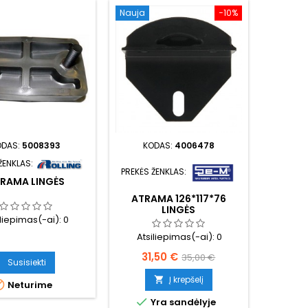
Nauja
−10%
ODAS:
5008393
KODAS:
4006478
ŽENKLAS:
PREKĖS ŽENKLAS:
RAMA LINGĖS
ATRAMA 126*117*76
LINGĖS
iliepimas(-ai):
0
Atsiliepimas(-ai):
0
Kaina
Bazinė
31,50 €
35,00 €
Susisiekti
kaina
Į krepšelį


Neturime

Yra sandėlyje