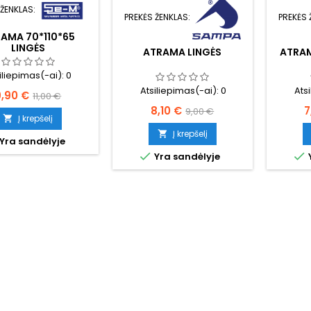
 ŽENKLAS:
PREKĖS ŽENKLAS:
PREKĖS 
AMA 70*110*65
LINGĖS
ATRAMA LINGĖS
ATRAM
iliepimas(-ai):
0
Atsiliepimas(-ai):
0
Ats
aina
Bazinė
9,90 €
11,00 €
Kaina
Bazinė
K
8,10 €
7
9,00 €
kaina
Į krepšelį

kaina
Į krepšelį

Yra sandėlyje


Yra sandėlyje