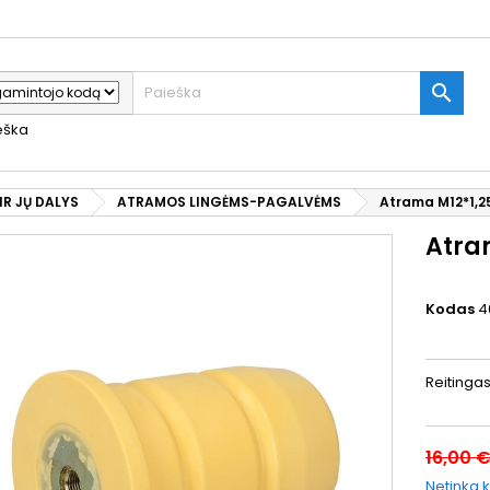

ieška
IR JŲ DALYS
ATRAMOS LINGĖMS-PAGALVĖMS
Atrama M12*1,25
Atra
Kodas
4
Reitinga
16,00 
Netinka k