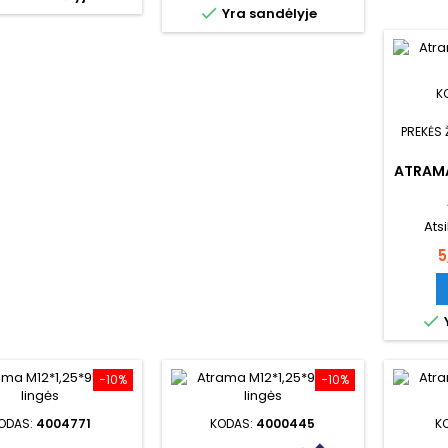

Yra sandėlyje
K
PREKĖS 
ATRAMA
Ats
K
5

−10%
−10%
ODAS:
4004771
KODAS:
4000445
K