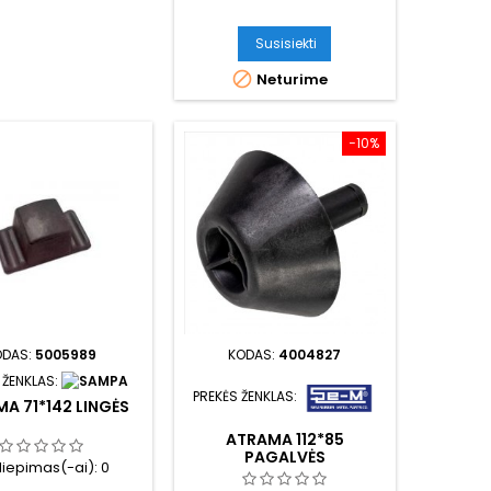
Susisiekti

Neturime
−10%
ODAS:
5005989
KODAS:
4004827
 ŽENKLAS:
PREKĖS ŽENKLAS:
A 71*142 LINGĖS
ATRAMA 112*85
PAGALVĖS
iliepimas(-ai):
0