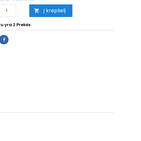
Į krepšelį

tu yra
2 Prekės