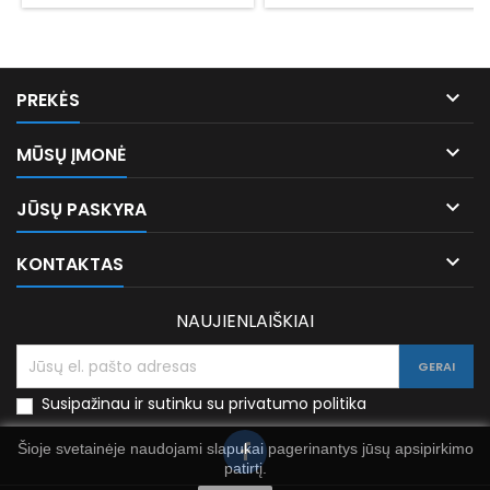

PREKĖS

MŪSŲ ĮMONĖ

JŪSŲ PASKYRA

KONTAKTAS
NAUJIENLAIŠKIAI
Susipažinau ir sutinku su privatumo politika
Šioje svetainėje naudojami slapukai pagerinantys jūsų apsipirkimo
patirtį.