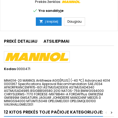
Prekės ženklas:
kaina

Yra sandėlyje
Į krepšelį
Daugiau

PREKĖ DETALIAU
ATSILIEPIMAI
Kodas
0000471
MN4014-20 MANNOL Antifreeze AG13[PLUS] (-40 °C) Advanced 4014
0001367 Specifications Approval Recommendation SAEJ1034
AFNORFRANCENFR15-601 ASTMUSAD3306 ASTMUSAD4340
ASTMUSAD4985 BSIGBBS6580:2010 NATOS-759 BMWGS94000
CHRYSLERMS-7170 FORDESE-M978B4H-A FORDAFPlus GM1825M
GM1899M GMSATURN JAGUAR JOHNDEERE MAN324NF MB325.0
MINIGS94000 MTUMTL5048 OPELGMEL1301 OPELGMQL130100
VAUXHALLGMEL1301
12 KITOS PREKĖS TOJE PAČIOJE KATEGORIJOJE:
<
>