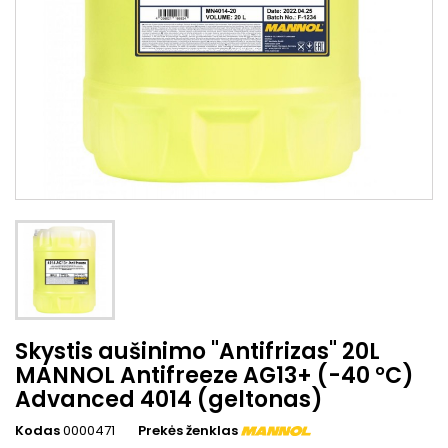
Skystis aušinimo "Antifrizas" 20L
MANNOL Antifreeze AG13+ (-40 °C)
Advanced 4014 (geltonas)
Kodas
0000471
Prekės ženklas