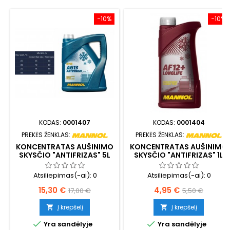
−10%
−10%
KODAS:
0001407
KODAS:
0001404
PREKĖS ŽENKLAS:
PREKĖS ŽENKLAS:
KONCENTRATAS AUŠINIMO
KONCENTRATAS AUŠINIMO
SKYSČIO "ANTIFRIZAS" 5L
SKYSČIO "ANTIFRIZAS" 1L
MANNOL ANTIFREEZE AG13
MANNOL ANTIFREEZE AF12+
HIGHTEC 4113 (ŽALIAS)
LONGLIFE 4112
Atsiliepimas(-ai):
0
Atsiliepimas(-ai):
0
(RAUDONAS)
Kaina
Bazinė
Kaina
Bazinė
15,30 €
4,95 €
17,00 €
5,50 €
kaina
kaina
Į krepšelį
Į krepšelį




Yra sandėlyje
Yra sandėlyje