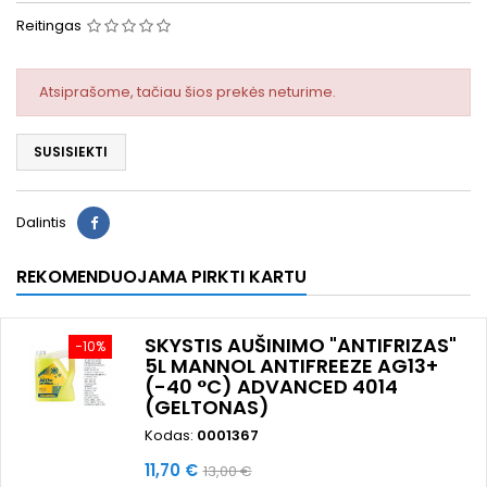
Reitingas
Atsiprašome, tačiau šios prekės neturime.
SUSISIEKTI
Dalintis
REKOMENDUOJAMA PIRKTI KARTU
SKYSTIS AUŠINIMO "ANTIFRIZAS"
−10%
5L MANNOL ANTIFREEZE AG13+
(-40 °C) ADVANCED 4014
(GELTONAS)
Kodas:
0001367
Kaina
Bazinė
11,70 €
13,00 €